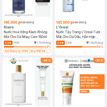
195.000 ₫
143.000 ₫
435.000 ₫
249.000 ₫
Klairs
L'Oreal
Nước Hoa Hồng Klairs Không
Nước Tẩy Trang L'Oreal Tươi
Mùi Cho Da Nhạy Cảm 180ml
Mát Cho Da Dầu, Hỗn Hợp
400ml
(148)
1.7k/tháng
(298)
1.9k/tháng
4.8
4.8
24
%
64
%
Bill Klairs từ 299k Tặng Mặt Nạ
Làm Dịu Da & Kiểm Soát Dầu Nhờn
25ml (SL Có Hạn)
-
46
%
-
33
%