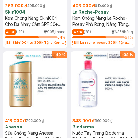
266.000 ₫
406.000 ₫
495.000 ₫
610.000 ₫
Skin1004
La Roche-Posay
Kem Chống Nắng Skin1004
Kem Chống Nắng La Roche-
Cho Da Nhạy Cảm SPF 50+
Posay Phổ Rộng, Nâng Tông
50ml
Kiềm Dầu 50ml
(119)
905/tháng
(28)
635/tháng
4.8
4.9
64
%
64
%
Bill Skin1004 từ 399k Tặng Kem
Bill La roche-posay 399K Tặng
Chống Nắng Cho Da Nhạy Cảm
Gel rửa mặt da dầu nhạy cảm 50ml
SPF 50+ 20ml (SL Có Hạn)
(SL có hạn)
-
40
%
-
38
%
418.000 ₫
348.000 ₫
702.000 ₫
560.000 ₫
Anessa
Bioderma
Sữa Chống Nắng Anessa
Nước Tẩy Trang Bioderma