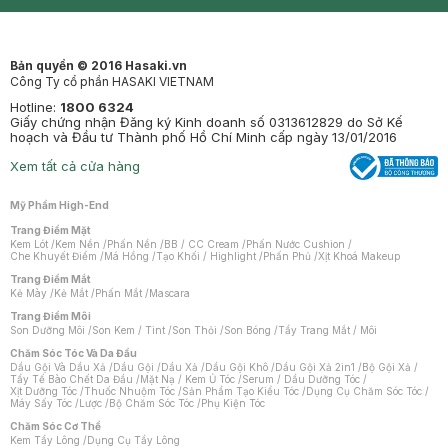
Clinic
Dermahair
Mastige
Bản quyền © 2016 Hasaki.vn
Công Ty cổ phần HASAKI VIETNAM
Hotline:
1800 6324
Giấy chứng nhận Đăng ký Kinh doanh số 0313612829 do Sở Kế
hoạch và Đầu tư Thành phố Hồ Chí Minh cấp ngày 13/01/2016
Xem tất cả cửa hàng
Mỹ Phẩm High-End
Trang Điểm Mặt
Kem Lót
/
Kem Nền
/
Phấn Nền
/
BB / CC Cream
/
Phấn Nước Cushion
/
Che Khuyết Điểm
/
Má Hồng
/
Tạo Khối / Highlight
/
Phấn Phủ
/
Xịt Khoá Makeup
Trang Điểm Mắt
Kẻ Mày
/
Kẻ Mắt
/
Phấn Mắt
/
Mascara
Trang Điểm Môi
Son Dưỡng Môi
/
Son Kem / Tint
/
Son Thỏi
/
Son Bóng
/
Tẩy Trang Mắt / Môi
Chăm Sóc Tóc Và Da Đầu
Dầu Gội Và Dầu Xả
/
Dầu Gội
/
Dầu Xả
/
Dầu Gội Khô
/
Dầu Gội Xả 2in1
/
Bộ Gội Xả
/
Tẩy Tế Bào Chết Da Đầu
/
Mặt Nạ / Kem Ủ Tóc
/
Serum / Dầu Dưỡng Tóc
/
Xịt Dưỡng Tóc
/
Thuốc Nhuộm Tóc
/
Sản Phẩm Tạo Kiểu Tóc
/
Dụng Cụ Chăm Sóc Tóc
/
Máy Sấy Tóc
/
Lược
/
Bộ Chăm Sóc Tóc
/
Phụ Kiện Tóc
Chăm Sóc Cơ Thể
Kem Tẩy Lông
/
Dụng Cụ Tẩy Lông