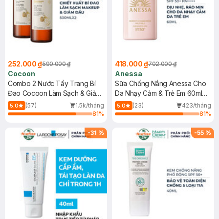
252.000 ₫
418.000 ₫
590.000 ₫
702.000 ₫
Cocoon
Anessa
Combo 2 Nước Tẩy Trang Bí
Sữa Chống Nắng Anessa Cho
Đao Cocoon Làm Sạch & Giảm
Da Nhạy Cảm & Trẻ Em 60ml
Dầu 500ml
(Mới)
(57)
1.5k/tháng
(23)
423/tháng
5.0
5.0
81
%
81
%
-
31
%
-
55
%