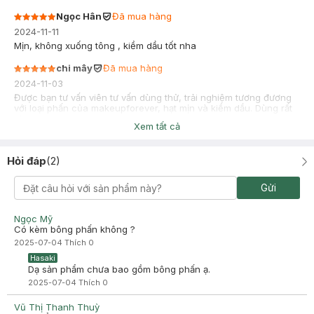
Ngọc Hân
Đã mua hàng
2024-11-11
Mịn, không xuống tông , kiềm dầu tốt nha
chi mây
Đã mua hàng
2024-11-03
Được bạn tư vấn viên tư vấn dùng thử, trải nghiệm tương đương
với loại phấn của makeupforever, hạt mịn và kiềm dầu. Dùng rất
ok
Xem tất cả
Hỏi đáp
(
2
)
Gửi
Ngọc Mỹ
Có kèm bông phấn không ?
2025-07-04
Thích
0
Hasaki
Dạ sản phẩm chưa bao gồm bông phấn ạ.
2025-07-04
Thích
0
Vũ Thị Thanh Thuỳ