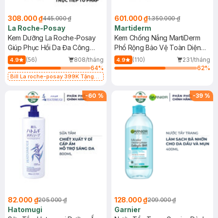
308.000 ₫
601.000 ₫
445.000 ₫
1.350.000 ₫
La Roche-Posay
Martiderm
Kem Dưỡng La Roche-Posay
Kem Chống Nắng MartiDerm
Giúp Phục Hồi Da Đa Công
Phổ Rộng Bảo Vệ Toàn Diện
Dụng 40ml
40ml
(56)
808/tháng
(110)
231/tháng
4.9
4.9
64
%
62
%
Bill La roche-posay 399K Tặng
Gel rửa mặt da dầu nhạy cảm 50ml
(SL có hạn)
-
60
%
-
39
%
82.000 ₫
128.000 ₫
205.000 ₫
209.000 ₫
Hatomugi
Garnier