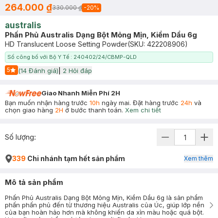
264.000 ₫
330.000 ₫
-
20
%
australis
Phấn Phủ Australis Dạng Bột Mỏng Mịn, Kiềm Dầu 6g
HD Translucent Loose Setting Powder
(SKU:
422208906
)
Số công bố với Bộ Y Tế : 240402/24/CBMP-QLD
5
(
14
Đánh giá)
|
2
Hỏi đáp
Start Icon
Giao Nhanh Miễn Phí 2H
Bạn muốn nhận hàng trước
10h
ngày mai. Đặt hàng trước
24h
và
chọn giao hàng
2H
ở bước thanh toán.
Xem chi tiết
Số lượng:
339
Chi nhánh tạm hết sản phẩm
Xem thêm
Mô tả sản phẩm
Phấn Phủ Australis Dạng Bột Mỏng Mịn, Kiềm Dầu 6g là sản phẩm
phấn phấn phủ đến từ thương hiệu Australis của Úc, giúp lớp nền
của bạn hoàn hảo hơn mà không khiến da xỉn màu hoặc quá bột.