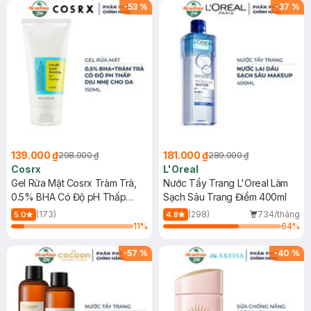
-
53
%
-
37
%
139.000 ₫
181.000 ₫
298.000 ₫
289.000 ₫
Cosrx
L'Oreal
Gel Rửa Mặt Cosrx Tràm Trà,
Nước Tẩy Trang L'Oreal Làm
0.5% BHA Có Độ pH Thấp
Sạch Sâu Trang Điểm 400ml
150ml
(173)
(298)
734/tháng
5.0
4.8
11
%
64
%
-
57
%
-
40
%