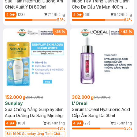
Sữa Tắm Hatomugi Dưỡng Ẩm
Nước Tẩy Trang Garnier Dành
Chiết Xuất Ý Dĩ 800ml
Cho Da Dầu Và Mụn 400ml
(Mới)
(123)
714/tháng
(69)
942/tháng
4.9
4.9
53
%
64
%
-
35
%
-
42
%
152.000 ₫
302.000 ₫
234.000 ₫
519.000 ₫
Sunplay
L'Oreal
Sữa Chống Nắng Sunplay Skin
Serum L'Oreal Hyaluronic Acid
Aqua Dưỡng Da Sáng Mịn 55g
Cấp Ẩm Sáng Da 30ml
(108)
454/tháng
(27)
275/tháng
4.9
4.9
48
%
55
%
Bill 199K Sunplay tặng Tinh Chất