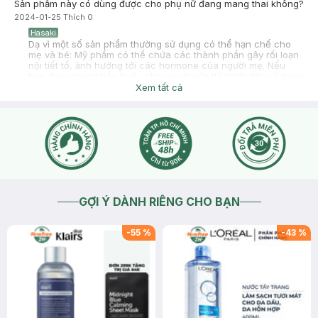
Sản phẩm này có dùng được cho phụ nữ đang mang thai không?
2024-01-25
Thích
0
Hasaki
Dạ vì một số sản phẩm thường sử dụng có thể hạn chế cho
mẹ và bé: Mỹ phẩm có thể chứa các thành phần gây rối loạn
nội tiết tố, ảnh hưởng tới các hormone của người mẹ. Nếu
bạn đang mang bầu hoặc cho con ti sữa thì trước khi sử dụng
bất kỳ sản phẩm nào thẩm thấu trực tiếp vào da hoặc qua
Xem tất cả
đường uống bạn nên tham khảo ý kiến bác sĩ phụ sản nhé để
đảm bảo an toàn cho bạn và bé nhé
2024-01-25
Thích
0
GỢI Ý DÀNH RIÊNG CHO BẠN
-
55
%
-
43
%