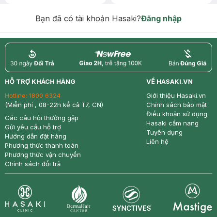
Chống Nắng 7g trị giá 30K (SL có
hạn)
Bạn đã có tài khoản Hasaki?
Đăng nhập
return
nowfree
price
HỖ TRỢ KHÁCH HÀNG
VỀ HASAKI.VN
Hotline:
1800 6324
Giới thiệu Hasaki.vn
(Miễn phí , 08-22h kể cả T7, CN)
Chính sách bảo mật
Điều khoản sử dụng
Các câu hỏi thường gặp
Hasaki cẩm nang
Gửi yêu cầu hỗ trợ
Tuyển dụng
Hướng dẫn đặt hàng
Liên hệ
Phương thức thanh toán
Phương thức vận chuyển
Chính sách đổi trả
Synctives