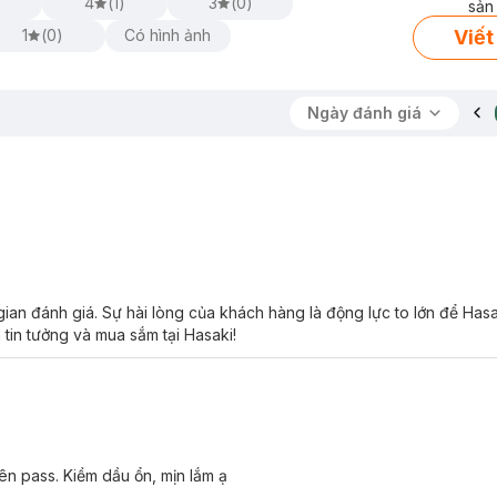
)
4
(
1
)
3
(
0
)
sản
Viết
1
(
0
)
Có hình ảnh
Ngày đánh giá
ian đánh giá. Sự hài lòng của khách hàng là động lực to lớn để Has
 tin tưởng và mua sắm tại Hasaki!
ên pass. Kiềm dầu ổn, mịn lắm ạ