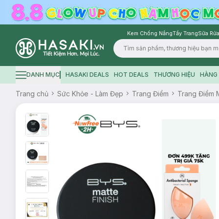
Kem Chống Nắng
Tẩy Trang
Sữa Rửa
Logo
DANH MỤC
HASAKI DEALS
HOT DEALS
THƯƠNG HIỆU
HÀNG 
Hamburger icon
Trang chủ
Sức Khỏe - Làm Đẹp
Trang Điểm
Trang Điểm 