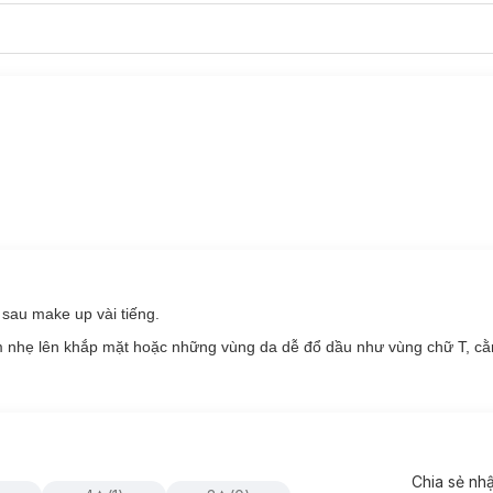
 mới.
 cho mọi sắc da.
g gây cảm giác bết dính, tạo cảm giác thoải mái suốt cả ngày.
và không bóng nhờn.
sau make up vài tiếng.
 nhẹ lên khắp mặt hoặc những vùng da dễ đổ dầu như vùng chữ T, c
Chia sẻ nh