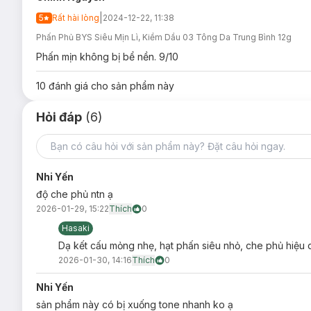
Dung tích:
21g
|
5
Rất hài lòng
2024-12-22, 11:38
Thương hiệu:
BYS
Phấn Phủ BYS Siêu Mịn Lì, Kiềm Dầu 03 Tông Da Trung Bình 12g
Xuất xứ thương hiệu:
Úc
Phấn mịn không bị bể nền. 9/10
Sản xuất tại:
Trung Quốc
10
đánh giá cho sản phẩm này
Hạn sử dụng:
3 năm kể từ ngày sản xuất
Lưu ý: Tác dụng có thể khác nhau tuỳ cơ địa của người dùn
Hỏi đáp
(6)
Nhi Yến
độ che phủ ntn ạ
2026-01-29, 15:22
Thích
0
Hasaki
Dạ kết cấu mỏng nhẹ, hạt phấn siêu nhỏ, che phủ hiệu 
2026-01-30, 14:16
Thích
0
Nhi Yến
sản phẩm này có bị xuống tone nhanh ko ạ