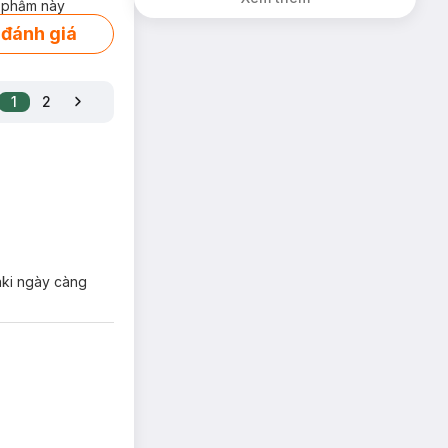
 phẩm này
 đánh giá
1
2
aki ngày càng