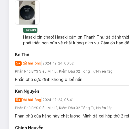
Hasaki
Hasaki xin chào! Hasaki cảm ơn Thanh Thư đã dành thời 
phát triển hơn nữa về chất lượng dịch vụ. Cảm ơn bạn đã
Bé Thỏ
Độ an toàn:
|
5
Rất hài lòng
2024-12-24, 06:52
Không chứa dầu khoáng.
Phấn Phủ BYS Siêu Mịn Lì, Kiềm Dầu 02 Tông Tự Nhiên 12g
Đạt chuẩn thuần chay và an toàn Crueltyfree and Vegan
Phấn phủ cực đỉnh không bị bể nền
Bảo quản:
Ken Nguyễn
Bảo quản nơi khô ráo, thoáng mát, tránh ánh nắng trực 
|
5
Rất hài lòng
2024-12-24, 06:41
Tránh xa tầm tay trẻ em.
Phấn Phủ BYS Siêu Mịn Lì, Kiềm Dầu 02 Tông Tự Nhiên 12g
Đậy nắp kín sau khi sử dụng.
Phấn phủ của hãng này chất lượng. Mình đã xài hộp thứ 2 rồi
Thông số sản phẩm:
Chính Nguyễn