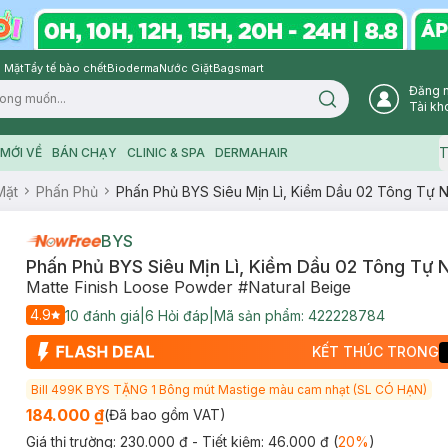
 Mặt
Tẩy tế bào chết
Bioderma
Nước Giặt
Bagsmart
Đăng 
Search icon
Tài kh
T
MỚI VỀ
BÁN CHẠY
CLINIC & SPA
DERMAHAIR
Mặt
Phấn Phủ
Phấn Phủ BYS Siêu Mịn Lì, Kiềm Dầu 02 Tông Tự N
BYS
Phấn Phủ BYS Siêu Mịn Lì, Kiềm Dầu 02 Tông Tự N
Matte Finish Loose Powder #Natural Beige
4.9
10
đánh giá
|
6
Hỏi đáp
|
Mã sản phẩm:
422228784
KẾT THÚC TRONG
Bill 499K BYS TẶNG 1 Bông mút Mastige màu cam nhạt (SL CÓ HẠN)
184.000 ₫
(Đã bao gồm VAT)
Giá thị trường:
230.000 ₫
- Tiết kiệm:
46.000 ₫
(
20
%
)