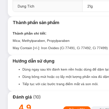
Dung Tích
21g
*Lưu ý: Hiện tại Hasaki đang bán song song cả mẫu cũ và
Thành phần sản phẩm
Ưu thế nổi bật:
Thành phần chi tiết:
Kết cấu mỏng nhẹ, hạt phấn siêu nhỏ, che phủ hiệu quả
Mica; Methylparaben, Propylparaben
Chất phấn bột siêu mịn dễ dàng tán đều trên da mà khôn
May Contain [+/-]: Iron Oxides (Ci 77491, Ci 77492, Ci 77499)
Kiểm soát dầu thừa trên da, duy trì lớp nền mịn màng 
Hướng dẫn sử dụng
Dùng ngay sau khi đánh kem nền hoặc dùng để dặm lại 
Dùng bông mút hoặc cọ lấy một lượng phấn vừa đủ dặm
Tiếp tục với các bước trang điểm mắt và son môi.
Đánh giá
(
10
)
4.9