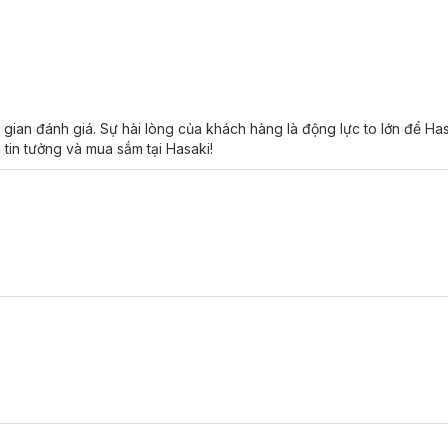
gian đánh giá. Sự hài lòng của khách hàng là động lực to lớn để Ha
 tin tưởng và mua sắm tại Hasaki!
.
tiếp hoặc nơi có nhiệt độ cao / ẩm ướt.