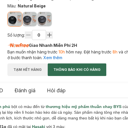
Màu
:
Natural Beige
Số lượng:
Giao Nhanh Miễn Phí 2H
Bạn muốn nhận hàng trước
10h
hôm nay. Đặt hàng trước
8h
và c
ở bước thanh toán.
Xem thêm
TẠM HẾT HÀNG
THÔNG BÁO KHI CÓ HÀNG
D
Đánh giá
Hỏi đáp
n phủ
bột có màu đến từ
thương hiệu mỹ phẩm thuần chay BYS
của
 lại lớp nền lì hoàn hảo kéo dài cả ngày. Sản phẩm nâng tông nhẹ nhà
nh lịch, kích thước nhỏ gọn, dễ dàng mang theo bất kỳ khi nào bạn cầ
21
g
đã có mặt tại
Hasaki
với 3 màu: