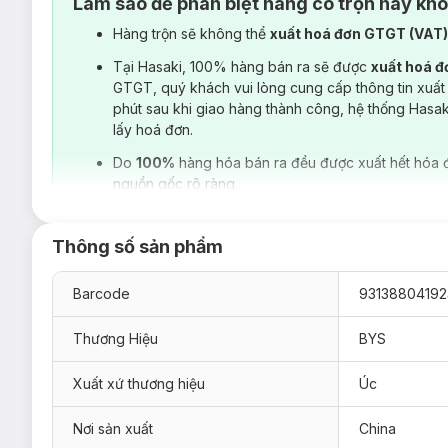
Làm sao để phân biệt hàng có trộn hay kh
Hàng trộn sẽ không thể
xuất hoá đơn GTGT (VAT
Tại Hasaki, 100% hàng bán ra sẽ được
xuất hoá 
GTGT, quý khách vui lòng cung cấp thông tin xuất
phút sau khi giao hàng thành công, hệ thống Hasa
lấy hoá đơn.
Do
100%
hàng hóa bán ra đều được xuất hết hóa 
nguồn gốc rõ ràng.
Thông số sản phẩm
Barcode
93138804192
Thương Hiệu
BYS
Xuất xứ thương hiệu
Úc
Nơi sản xuất
China