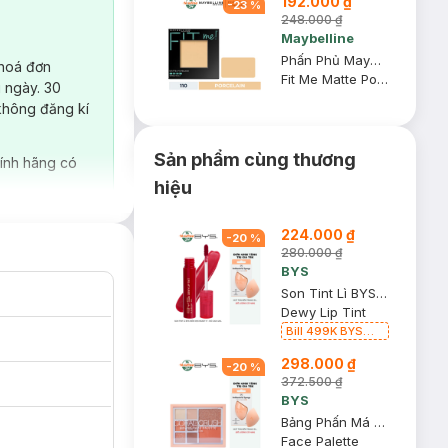
192.000 ₫
-
23
%
248.000 ₫
Maybelline
Phấn Phủ Maybelline Mịn Lì Kiềm Dầu 110 Porcelain 8.5g
 hoá đơn
Fit Me Matte Poreless Powder
 ngày. 30
không đăng kí
Sản phẩm cùng thương
ính hãng có
hiệu
224.000 ₫
-
20
%
280.000 ₫
BYS
Son Tint Lì BYS Mềm Mịn Heart It - Đỏ Cam 4ml
Dewy Lip Tint
Bill 499K BYS
TẶNG 1 Bông mút
298.000 ₫
Mastige màu cam
-
20
%
nhạt (SL CÓ HẠN)
372.500 ₫
BYS
Bảng Phấn Má & Mắt BYS Đa Năng 8 Màu Coral Crush 12g
Face Palette