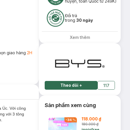
huyện, toàn Quốc từ 249K)
Đổi trả
trong
30 ngày
Xem thêm
họn giao hàng
2H
Theo dõi
+
117
Sản phẩm xem cùng
 Úc. Với công
ng với 3 tông
118.000 ₫
n.
-
34
%
180.000 ₫
innisfree