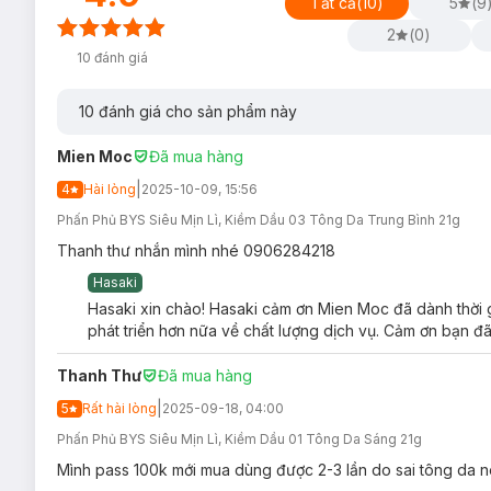
Tất cả
(
10
)
5
(
9
2
(
0
)
10
đánh giá
10
đánh giá cho sản phẩm này
Mien Moc
Đã mua hàng
|
4
Hài lòng
2025-10-09, 15:56
Phấn Phủ BYS Siêu Mịn Lì, Kiềm Dầu 03 Tông Da Trung Bình 21g
Thanh thư nhắn mình nhé 0906284218
Hasaki
Hasaki xin chào! Hasaki cảm ơn Mien Moc đã dành thời g
phát triển hơn nữa về chất lượng dịch vụ. Cảm ơn bạn đã
Thanh Thư
Đã mua hàng
|
5
Rất hài lòng
2025-09-18, 04:00
Phấn Phủ BYS Siêu Mịn Lì, Kiềm Dầu 01 Tông Da Sáng 21g
Mình pass 100k mới mua dùng được 2-3 lần do sai tông da n