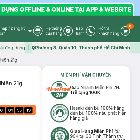
0
nhập
/
Đăng ký
Hệ thống
Bảo
Hỗ trợ
User Icon
Store Icon
Warranty Icon
Phone Icon
Cart I
oản
cửa hàng
hành
khách hàng
ải ứng dụng
Phường 8, Quận 10, Thành phố Hồ Chí Minh
Map icon
hiên 21g
MIỄN PHÍ VẬN CHUYỂN
hiên 21g
Giao Nhanh Miễn Phí 2H.
Trễ tặng 100K
Hasaki đền bù
100%
hãng
:
:
:
0
01
55
18
đền bù
100%
nếu phát hiện
hàng giả
Giao Hàng Miễn Phí
(từ
90K tại 60 Tỉnh Thành trừ