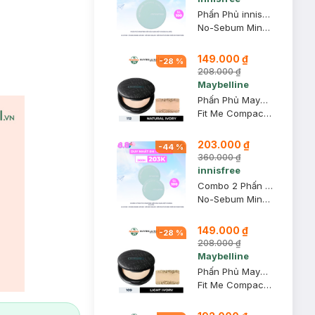
Phấn Phủ innisfree Kiềm Dầu Dạng Bột Khoáng 5g (Mới)
No-Sebum Mineral Powder
149.000 ₫
-
28
%
208.000 ₫
Maybelline
Phấn Phủ Maybelline Mịn Nhẹ Kiềm Dầu Chống Nắng 6g #112
Fit Me Compact Powder SPF32 PA+++ #112 Natural Ivory
203.000 ₫
-
44
%
360.000 ₫
innisfree
Combo 2 Phấn Phủ innisfree Kiềm Dầu Dạng Bột Khoáng 5g (Mới)
No-Sebum Mineral Powder
149.000 ₫
-
28
%
208.000 ₫
Maybelline
Phấn Phủ Maybelline Mịn Nhẹ Kiềm Dầu Chống Nắng 6g #109
Fit Me Compact Powder SPF32 PA+++ #109 Light Ivory