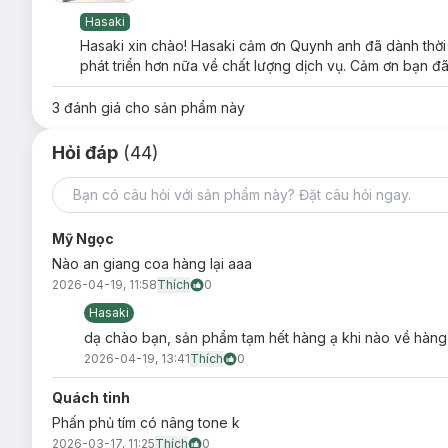
Phấn Phủ Carslan Black Magnetic Soft Focus
Hasaki
Hasaki xin chào! Hasaki cảm ơn Quynh anh đã dành thời 
Phiên bản thường thích hợp mọi loại da, đặc biệt
da kh
phát triển hơn nữa về chất lượng dịch vụ. Cảm ơn bạn đã
Phiên bản kiểm soát dầu thích hợp
da dầu
, hỗn hợp thi
3
đánh giá cho sản phẩm này
Ưu thế nổi bật của Phấn Phủ Carslan Black M
Phấn phủ được chứng nhận bởi SGS giúp khóa lớp nền v
Hỏi đáp
(44)
lâu đến 24H.
Khả năng chống thấm nước vượt trội, đảm bảo lớp trang
Với kích thước hạt siêu nhỏ chỉ 9 micron, phấn phủ nhẹ 
Mỹ Ngọc
Công thức không chứa các thành phần gây hại như Parab
Nào an giang coa hàng lại aaa
làn da.
2026-04-19, 11:58
Thích
0
Thiết kế hộp đựng thông minh với bộ sàng lưới cải tiến 
Hasaki
phấn hình giọt nước mềm mại, dễ dàng tán đều ở những
dạ chào bạn, sản phẩm tạm hết hàng ạ khi nào về hàng
2026-04-19, 13:41
Thích
0
Quách tinh
Phấn phủ tím có nâng tone k
2026-03-17, 11:25
Thích
0