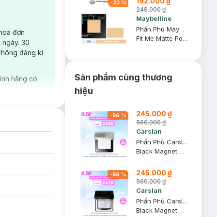
192.000 ₫
-
23
%
248.000 ₫
Maybelline
Phấn Phủ Maybelline Mịn Lì Kiềm Dầu 110 Porcelain 8.5g
 hoá đơn
Fit Me Matte Poreless Powder
 ngày. 30
không đăng kí
Sản phẩm cùng thương
ính hãng có
hiệu
245.000 ₫
-
56
%
560.000 ₫
Carslan
Phấn Phủ Carslan Dạng Nén Kiềm Dầu Màu Trong Suốt 8g
Black Magnet Soft Focus Powder 2.0
245.000 ₫
-
56
%
560.000 ₫
Carslan
Phấn Phủ Carslan Dạng Nén Bản Thường Màu Tím 8g
Black Magnet Soft Focus Powder 2.0 - 01 Light Purple