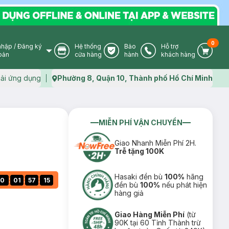
0
nhập
/
Đăng ký
Hệ thống
Bảo
Hỗ trợ
User Icon
Store Icon
Warranty Icon
Phone Icon
Cart I
oản
cửa hàng
hành
khách hàng
ải ứng dụng
Phường 8, Quận 10, Thành phố Hồ Chí Minh
Map icon
MIỄN PHÍ VẬN CHUYỂN
Giao Nhanh Miễn Phí 2H.
Trễ tặng 100K
Hasaki đền bù
100%
hãng
:
:
:
0
01
57
15
đền bù
100%
nếu phát hiện
hàng giả
Giao Hàng Miễn Phí
(từ
90K tại 60 Tỉnh Thành trừ