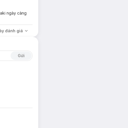
saki ngày càng
ày đánh giá
 bóng nhờn, bền
Gửi
hông tì vết.
và thân thiện với
Đi kèm là bông