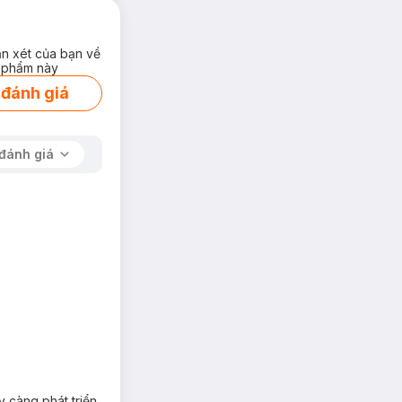
ận xét của bạn về
 phẩm này
 đánh giá
đánh giá
y càng phát triển