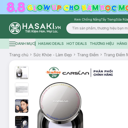
Kem Chống Nắng
Tẩy Trang
Sữa Rửa
Logo
DANH MỤC
HASAKI DEALS
HOT DEALS
THƯƠNG HIỆU
HÀNG 
Hamburger icon
Trang chủ
Sức Khỏe - Làm Đẹp
Trang Điểm
Trang Điểm 