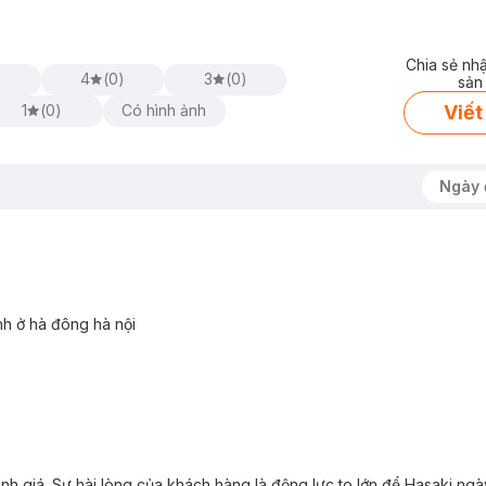
Chia sẻ nh
)
4
(
0
)
3
(
0
)
sản
Viết
1
(
0
)
Có hình ảnh
Ngày 
h ở hà đông hà nội
nh giá. Sự hài lòng của khách hàng là động lực to lớn để Hasaki ngà