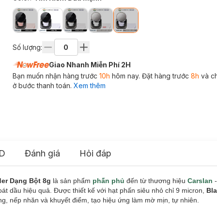
Số lượng:
Giao Nhanh Miễn Phí 2H
Bạn muốn nhận hàng trước
10h
hôm nay. Đặt hàng trước
8h
và c
ở bước thanh toán.
Xem thêm
D
Đánh giá
Hỏi đáp
der Dạng Bột 8g
là sản phẩm
phấn phủ
đến từ thương hiệu
Carslan
-
át dầu hiệu quả. Được thiết kế với hạt phấn siêu nhỏ chỉ 9 micron,
Bl
g, nếp nhăn và khuyết điểm, tạo hiệu ứng làm mờ mịn, tự nhiên.