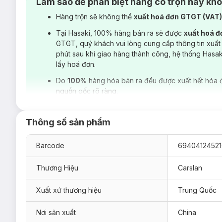
Làm sao để phân biệt hàng có trộn hay kh
Hàng trộn sẽ không thể
xuất hoá đơn GTGT (VAT
Tại Hasaki, 100% hàng bán ra sẽ được
xuất hoá 
GTGT, quý khách vui lòng cung cấp thông tin xuất
phút sau khi giao hàng thành công, hệ thống Hasa
lấy hoá đơn.
Do
100%
hàng hóa bán ra đều được xuất hết hóa 
nguồn gốc rõ ràng.
Thông số sản phẩm
Barcode
69404124521
Thương Hiệu
Carslan
Xuất xứ thương hiệu
Trung Quốc
Nơi sản xuất
China