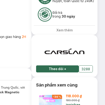
huyện, toàn Quốc từ 249K)
Đổi trả
trong
30 ngày
Xem thêm
họn giao hàng
2H
Theo dõi
+
3288
Sản phẩm xem cùng
 Trung Quốc, với
ack Magnetic
118.000 ₫
-
34
%
180.000 ₫
innisfree