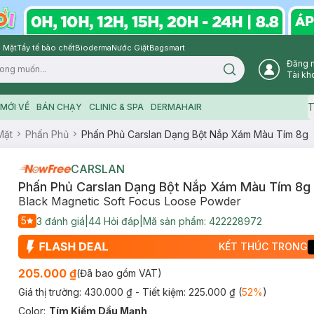
 Mặt
Tẩy tế bào chết
Bioderma
Nước Giặt
Bagsmart
Đăng 
Search icon
Tài kh
T
MỚI VỀ
BÁN CHẠY
CLINIC & SPA
DERMAHAIR
Mặt
Phấn Phủ
Phấn Phủ Carslan Dạng Bột Nắp Xám Màu Tím 8g
CARSLAN
Phấn Phủ Carslan Dạng Bột Nắp Xám Màu Tím 8g
Black Magnetic Soft Focus Loose Powder
5
3
đánh giá
|
44
Hỏi đáp
|
Mã sản phẩm:
422228972
KẾT THÚC TRONG
205.000 ₫
(Đã bao gồm VAT)
Giá thị trường:
430.000 ₫
- Tiết kiệm:
225.000 ₫
(
52
%
)
Color
:
Tím Kiềm Dầu Mạnh