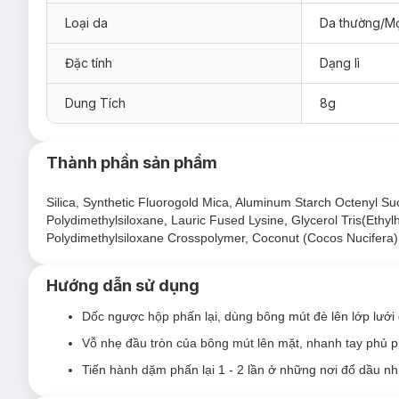
Loại da
Da thường/Mọ
Đặc tính
Dạng lì
Dung Tích
8g
Thành phần sản phẩm
Silica, Synthetic Fluorogold Mica, Aluminum Starch Octenyl Su
Phấn Phủ Dạng Bột Carslan Black Magnetic Soft Focus 
Polydimethylsiloxane, Lauric Fused Lysine, Glycerol Tris(Ethy
Phiên bản thường:
Polydimethylsiloxane Crosspolymer, Coconut (Cocos Nucifera)
Phấn Phủ Carslan Black Magnetic Soft Focus Loos
Hướng dẫn sử dụng
Phấn Phủ Carslan Black Magnetic Soft Focus Loos
Dốc ngược hộp phấn lại, dùng bông mút đè lên lớp lưới 
Phấn Phủ Carslan Black Magnetic Soft Focus Loos
Vỗ nhẹ đầu tròn của bông mút lên mặt, nhanh tay phủ 
Phiên bản kiểm soát dầu:
Tiến hành dặm phấn lại 1 - 2 lần ở những nơi đổ dầu nh
Phấn Phủ Carslan Black Magnetic Soft Focus Loos
Phấn Phủ Carslan Black Magnetic Soft Focus Loos