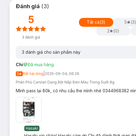
da xỉn màu.
Đánh giá
(
3
)
5
Tất cả
(
3
)
5
(
3
2
(
0
)
3
đánh giá
3
đánh giá cho sản phẩm này
Chi
Đã mua hàng
|
5
Rất hài lòng
2025-09-04, 06:29
Phấn Phủ Carslan Dạng Bột Nắp Đen Màu Trong Suốt 8g
Mình pass lại 80k, có nhu cầu lhe mình nhé 0344968382 mìn
Hasaki
Hasaki xin chào! Hasaki cảm ơn Chi đã dành thời gian đá