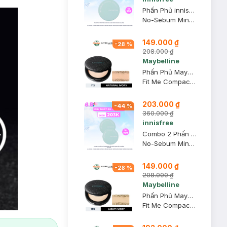
Phấn Phủ innisfree Kiềm Dầu Dạng Bột Khoáng 5g (Mới)
No-Sebum Mineral Powder
149.000 ₫
-
28
%
208.000 ₫
Maybelline
Phấn Phủ Maybelline Mịn Nhẹ Kiềm Dầu Chống Nắng 6g #112
Fit Me Compact Powder SPF32 PA+++ #112 Natural Ivory
203.000 ₫
-
44
%
360.000 ₫
innisfree
Combo 2 Phấn Phủ innisfree Kiềm Dầu Dạng Bột Khoáng 5g (Mới)
No-Sebum Mineral Powder
149.000 ₫
-
28
%
208.000 ₫
Maybelline
Phấn Phủ Maybelline Mịn Nhẹ Kiềm Dầu Chống Nắng 6g #109
Fit Me Compact Powder SPF32 PA+++ #109 Light Ivory