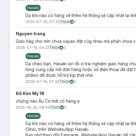
Hasaki
Dạ khi nào có hàng về thêm hệ thống sẽ cập nhật lại tì
2026-07-25, 07:33
Thích
1
Nguyen trang
Giao hàg cho mìn chưa váyao đặt củg nhau mà phấn chưa 
2026-07-19, 04:22
Thích
0
Hasaki
Dạ chào bạn, Hasaki xin lỗi vì trải nghiệm giao hàng ch
lòng cung cấp mã đơn hàng hoặc số điện thoại đã đặt hà
phẩm) để được hỗ trợ kịp thời nhé.
2026-07-19, 07:46
Thích
0
Phấn Phủ Carslan Black Magnet Soft Focus P
Đỗ Kim My 18
Phiên bản thường thích hợp mọi loại da, đặc biệt
da kh
chừng nào Âu Cơ mới có hàng ạ
Phiên bản kiềm dầu thích hợp
da dầu
, hỗn hợp thiên d
2026-05-25, 08:49
Thích
0
Phiên bản nhạy cảm thích hợp cho mọi loại da, đặc biệt
Hasaki
Ưu thế nổi bật của Phấn Phủ Carslan Black M
Dạ khi nào có hàng về thêm hệ thống sẽ cập nhật lại tì
Clinic, trên Website/App Hasaki.
Thành phần kiềm dầu 5ZCatch
độc quyền nâng cấp
Bạn nhớ theo dõi Fanpage, Website/App Hasaki để cập 