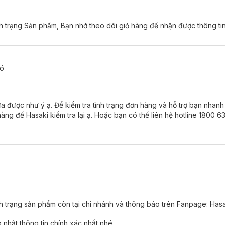
nh trạng Sản phẩm, Bạn nhớ theo dõi giỏ hàng để nhận được thông tin
có
ưa được như ý ạ. Để kiểm tra tình trạng đơn hàng và hỗ trợ bạn nhanh
ng để Hasaki kiểm tra lại ạ. Hoặc bạn có thể liên hệ hotline 1800 6
owder phù hợp với loại da nào?
ô
, hỗn hợp thiên khô.
ầu.
da nhạy cảm
.
agnet Soft Focus Powder:
nh trạng sản phẩm còn tại chi nhánh và thông báo trên Fanpage: Has
hạn chế tiết dầu, kiềm dầu lâu không gây bóng nhờn.
nhật thông tin chính xác nhất nhé.