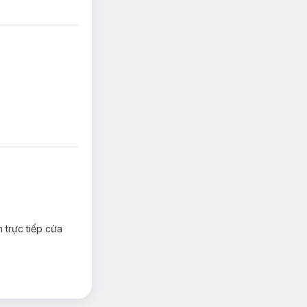
hi dặm lại.
rực tiếp cửa