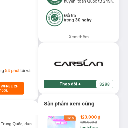
huyện, toàn Quốc từ 249K)
Đổi trả
trong
30 ngày
Xem thêm
ong
54 phút
tới và
Theo dõi
+
3288
OWFREE 2H
 100k
Sản phẩm xem cùng
123.000 ₫
-
32
%
180.000 ₫
 Trung Quốc, dựa
innisfree