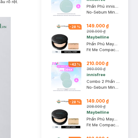
ầu rõ rệt.
Phấn Phủ innisfree Kiềm Dầu Dạng Bột Khoáng 5g (Mới)
No-Sebum Mineral Powder
149.000 ₫
-
28
%
208.000 ₫
Maybelline
Phấn Phủ Maybelline Mịn Nhẹ Kiềm Dầu Chống Nắng 6g #112
Fit Me Compact Powder SPF32 PA+++ #112 Natural Ivory
210.000 ₫
-
42
%
360.000 ₫
innisfree
Combo 2 Phấn Phủ innisfree Kiềm Dầu Dạng Bột Khoáng 5g (Mới)
No-Sebum Mineral Powder
149.000 ₫
-
28
%
208.000 ₫
Maybelline
Phấn Phủ Maybelline Mịn Nhẹ Kiềm Dầu Chống Nắng 6g #109
Fit Me Compact Powder SPF32 PA+++ #109 Light Ivory