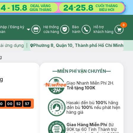
0
nhập
/
Đăng ký
Hệ thống
Bảo
Hỗ trợ
User Icon
Store Icon
Warranty Icon
Phone Icon
Cart I
oản
cửa hàng
hành
khách hàng
ải ứng dụng
Phường 8, Quận 10, Thành phố Hồ Chí Minh
Map icon
g
MIỄN PHÍ VẬN CHUYỂN
8g
Giao Nhanh Miễn Phí 2H.
Trễ tặng 100K
Hasaki đền bù
100%
hãng
:
:
:
0
00
52
56
đền bù
100%
nếu phát hiện
hàng giả
Giao Hàng Miễn Phí
(từ
90K tại 60 Tỉnh Thành trừ