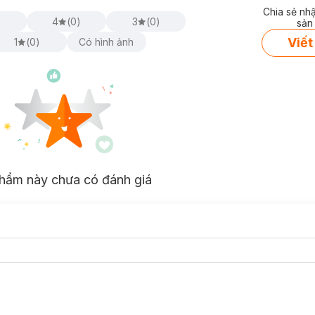
Chia sẻ nh
)
4
(
0
)
3
(
0
)
sản
Viết
1
(
0
)
Có hình ảnh
hẩm này chưa có đánh giá