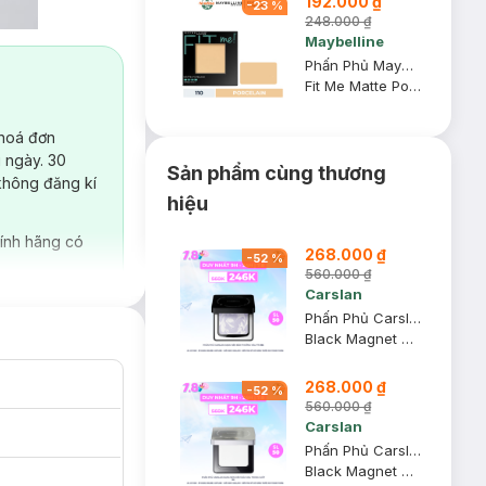
192.000 ₫
-
23
%
248.000 ₫
Maybelline
Phấn Phủ Maybelline Mịn Lì Kiềm Dầu 110 Porcelain 8.5g
Fit Me Matte Poreless Powder
 hoá đơn
 ngày. 30
Sản phẩm cùng thương
không đăng kí
hiệu
ính hãng có
268.000 ₫
-
52
%
560.000 ₫
Carslan
Phấn Phủ Carslan Dạng Nén Bản Thường Màu Tím 8g
Black Magnet Soft Focus Powder 2.0 - 01 Light Purple
268.000 ₫
-
52
%
560.000 ₫
Carslan
Phấn Phủ Carslan Dạng Nén Kiềm Dầu Màu Trong Suốt 8g
Black Magnet Soft Focus Powder 2.0