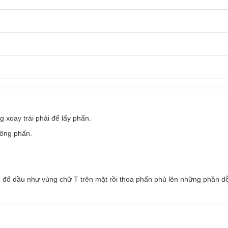
wder 8g
chính hãng hiện đã có tại
Hasaki
với các phân loại:
 hỗn hợp
iêu dầu
loại da đặc biệt da nhạy cảm
xoay trái phải để lấy phấn.
bông phấn.
 đổ dầu như vùng chữ T trên mặt rồi thoa phấn phủ lên những phần dễ