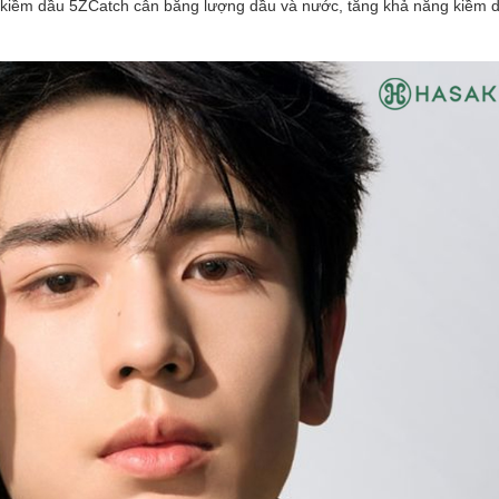
 kiềm dầu 5ZCatch cân bằng lượng dầu và nước, tăng khả năng kiềm d