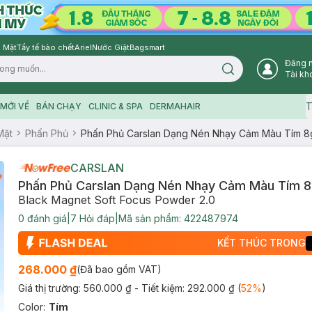
 Mặt
Tẩy tế bào chết
Ariel
Nước Giặt
Bagsmart
Đăng 
Search icon
Tài kh
T
MỚI VỀ
BÁN CHẠY
CLINIC & SPA
DERMAHAIR
Mặt
Phấn Phủ
Phấn Phủ Carslan Dạng Nén Nhạy Cảm Màu Tím 8
CARSLAN
Phấn Phủ Carslan Dạng Nén Nhạy Cảm Màu Tím 
Black Magnet Soft Focus Powder 2.0
0
đánh giá
|
7
Hỏi đáp
|
Mã sản phẩm:
422487974
KẾT THÚC TRONG
268.000 ₫
(Đã bao gồm VAT)
Giá thị trường:
560.000 ₫
- Tiết kiệm:
292.000 ₫
(
52
%
)
Color
:
Tím