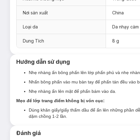
Phấn Phủ Dạng Nén Carslan Black Magnet Soft Focus Po
Phiên bản thường (Hộp vỏ đen):
Thích hợp cho da khô, da
Nơi sản xuất
China
Màu trong suốt
Loại da
Da nhạy cảm
Màu tím
Màu hồng
Dung Tích
8 g
Phiên bản kiềm dầu (Hộp vỏ xám):
Thích hợp cho da dầu, s
Màu trong suốt
Hướng dẫn sử dụng
Phiên bản da nhạy cảm (Hộp vỏ trắng):
Thích hợp cho mọi 
Nhẹ nhàng ấn bông phấn lên lớp phấn phủ và nhẹ nhàng 
Màu trong suốt
Nhấn bông phấn vào mu bàn tay để phấn tán đều vào 
Màu tím
Nhẹ nhàng ấn lên mặt để phấn bám vào da.
Mẹo để lớp trang điểm không bị vón cục:
Dùng khăn giấy/giấy thấm dầu để ấn lên những phần dễ
dặm chồng 1-2 lần.
Đánh giá