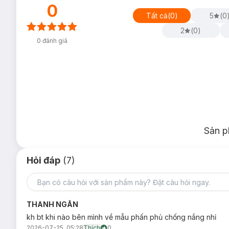
0
Tất cả
(
0
)
5
(
0
2
(
0
)
0
đánh giá
Sản p
Hỏi đáp
(7)
THANH NGÂN
kh bt khi nào bên mình về mẫu phấn phủ chống nắng nhỉ
2026-07-25, 05:28
Thích
0