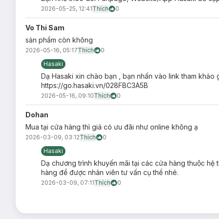
Bột phấn kiềm dầu lâu dài hút dầu thừa tiết ra từ lớp t
2026-05-25, 12:41
Thích
0
Cơ chế tệp nền mới Fitmax:
bổ sung thêm tinh chất dư
Vo Thi Sam
Phát minh kết cấu hút chặt của phấn:
hạt phấn có độ
sản phẩm còn không
2026-05-16, 05:17
Thích
0
Hạt phấn hình lục giác 1.53um:
kết cấu đều tựa tổ on
Hasaki
Công thức kháng nước và mồ hôi tạo màng bảo vệ cho l
Dạ Hasaki xin chào bạn , bạn nhấn vào link tham khảo g
Chất phấn mỏng nhẹ hơn mang lại lớp trang điểm nhẹ m
https://go.hasaki.vn/028FBC3A5B
Công thức tinh khiết bảo vệ da, dịu nhẹ không kích ứng.
2026-05-16, 09:10
Thích
0
Thiết kế nhỏ gọn tiện lợi thoải mái dặm lại nền.
Dohan
Mua tại cửa hàng thì giá có ưu đãi như online không ạ
2026-03-09, 03:12
Thích
0
Hasaki
Dạ chương trình khuyến mãi tại các cửa hàng thuộc hệ t
Hướng dẫn bảo quản Phấn Phủ Carslan Black
hàng để được nhân viên tư vấn cụ thể nhé.
2026-03-09, 07:11
Thích
0
Bảo quản nơi khô ráo, thoáng mát, tránh ánh sáng trực t
Đậy nắp kín sau khi sử dụng.
Lưu ý: