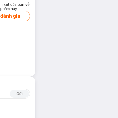
ận xét của bạn về
 phẩm này
 đánh giá
Gửi