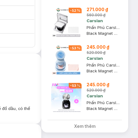
271.000 ₫
-
52
%
560.000 ₫
Carslan
Phấn Phủ Carslan Dạng Nén Nhạy Cảm Màu Trong Suốt 8g
Black Magnet Soft Focus Powder 2.0
245.000 ₫
-
53
%
520.000 ₫
Carslan
Phấn Phủ Carslan Dạng Bột Mát Lạnh Màu Hồng 8g
Black Magnet Soft Focus Make-Up Powder 05 - 2.0 #Pink
245.000 ₫
-
53
%
520.000 ₫
Carslan
Phấn Phủ Carslan Dạng Bột Kiềm Dầu Màu Tím 8g
Black Magnet Soft Focus Make-Up Powder 2.0 #Purple
 đổ dầu, có thể
Xem thêm