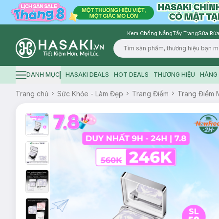
Kem Chống Nắng
Tẩy Trang
Sữa Rửa
Logo
DANH MỤC
HASAKI DEALS
HOT DEALS
THƯƠNG HIỆU
HÀNG 
Hamburger icon
Trang chủ
Sức Khỏe - Làm Đẹp
Trang Điểm
Trang Điểm 