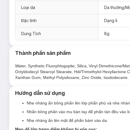
Loại da
Da thường/Mọ
Đặc tính
Dạng lì
Dung Tích
8g
Thành phần sản phẩm
Phấn Phủ Carslan Black Magnetic Soft Mist P
Water, Synthetic Fluorphlogopite, Silica, Vinyl Dimethicone/M
Octyldodecyl Stearoyl Stearate, Hdi/Trimethylol Hexyllactone 
Phiên bản thường thích hợp mọi loại da, đặc biệt
da kh
Xanthan Gum, Methyl Polysiloxane, Zinc Oxide, Isododecane.
Phiên bản kiểm soát dầu thích hợp
da dầu
, hỗn hợp thi
Ưu thế nổi bật củ
a Phấn Phủ Carslan Black Ma
Hướng dẫn sử dụng
Kiềm dầu lâu trôi đến 24H:
Được chứng nhận bởi SGS g
Nhẹ nhàng ấn bông phấn lên lớp phấn phủ và nhẹ nhàng 
bền lâu suốt cả ngày.
Nhấn bông phấn vào mu bàn tay để phấn tán đều vào 
Công nghệ "nam châm hút dầu":
Lớp phấn hoạt động
Nhẹ nhàng ấn lên mặt để phấn bám vào da.
hưởng đến độ ẩm tự nhiên.
Mẹo để lớp trang điểm không bị vón cục: