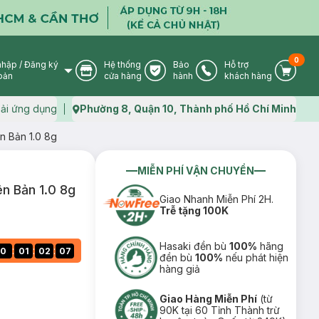
0
nhập
/
Đăng ký
Hệ thống
Bảo
Hỗ trợ
User Icon
Store Icon
Warranty Icon
Phone Icon
Cart I
oản
cửa hàng
hành
khách hàng
ải ứng dụng
Phường 8, Quận 10, Thành phố Hồ Chí Minh
Map icon
n Bản 1.0 8g
MIỄN PHÍ VẬN CHUYỂN
n Bản 1.0 8g
Giao Nhanh Miễn Phí 2H.
Trễ tặng 100K
Hasaki đền bù
100%
hãng
:
:
:
0
01
02
06
đền bù
100%
nếu phát hiện
hàng giả
Giao Hàng Miễn Phí
(từ
90K tại 60 Tỉnh Thành trừ