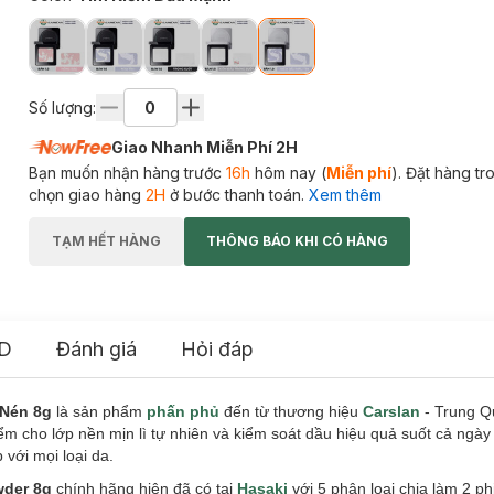
Số lượng:
Giao Nhanh Miễn Phí 2H
Bạn muốn nhận hàng trước
16h
hôm nay (
Miễn phí
). Đặt hàng t
chọn giao hàng
2H
ở bước thanh toán.
Xem thêm
TẠM HẾT HÀNG
THÔNG BÁO KHI CÓ HÀNG
D
Đánh giá
Hỏi đáp
 Nén 8g
là sản phẩm
phấn phủ
đến từ thương hiệu
Carslan
- Trung Q
iểm cho lớp nền mịn lì tự nhiên và kiểm soát dầu hiệu quả suốt cả ngà
với mọi loại da.
wder 8g
chính hãng hiện đã có tại
Hasaki
với 5 phân loại chia làm 2 ph