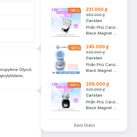
231.000 ₫
-
59
%
560.000 ₫
Carslan
Phấn Phủ Carslan Dạng Nén Nhạy Cảm Màu Trong Suốt 8g
Black Magnet Soft Focus Powder 2.0
245.000 ₫
-
53
%
520.000 ₫
Carslan
Phấn Phủ Carslan Dạng Bột Mát Lạnh Màu Hồng 8g
propylene Glycol,
Black Magnet Soft Focus Make-Up Powder 05 - 2.0 #Pink
prylylsilane,
209.000 ₫
-
60
%
520.000 ₫
Carslan
Phấn Phủ Carslan Dạng Bột Kiềm Dầu Màu Tím 8g
nền hoàn hảo và
Black Magnet Soft Focus Make-Up Powder 2.0 #Purple
hông làm ảnh
Xem thêm