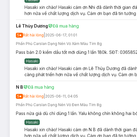
Hasaki xin chào! Hasaki cảm ơn Nhi đã dành thời gian đá
hơn nữa về chất lượng dịch vụ. Cảm ơn bạn đã tin tưởng
Lê Thùy Dương
Đã mua hàng
|
5
Rất hài lòng
2025-06-17, 01:01
Phấn Phủ Carslan Dạng Nén Vỏ Xám Màu Tím 8g
Pass bản 2.0 kiềm dầu tốt mới dùng 1 lần 180k. SĐT: 03658
Hasaki
Hasaki xin chào! Hasaki cảm ơn Lê Thùy Dương đã dành t
càng phát triển hơn nữa về chất lượng dịch vụ. Cảm ơn b
N B
Đã mua hàng
|
5
Rất hài lòng
2025-06-11, 04:05
Phấn Phủ Carslan Dạng Nén Vỏ Đen Màu Tím 8g
Pass nửa giá dù chỉ dùng 1 lần. Yalu không chín không hai 
Hasaki
Hasaki xin chào! Hasaki cảm ơn N B đã dành thời gian đá
hơn nữa về chất lượng dịch vụ. Cảm ơn bạn đã tin tưởng