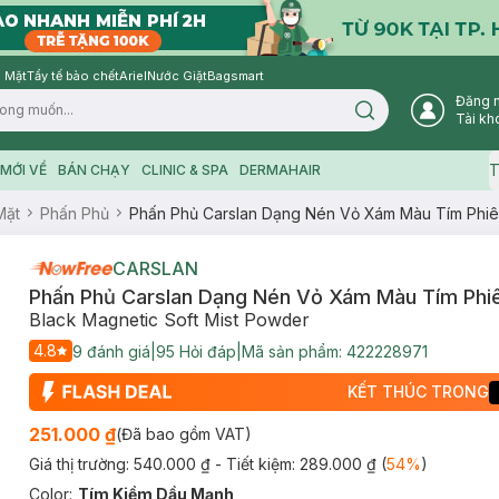
 Mặt
Tẩy tế bào chết
Ariel
Nước Giặt
Bagsmart
Đăng 
Search icon
Tài kh
T
MỚI VỀ
BÁN CHẠY
CLINIC & SPA
DERMAHAIR
Mặt
Phấn Phủ
Phấn Phủ Carslan Dạng Nén Vỏ Xám Màu Tím Phiê
CARSLAN
Phấn Phủ Carslan Dạng Nén Vỏ Xám Màu Tím Phiê
Black Magnetic Soft Mist Powder
4.8
9
đánh giá
|
95
Hỏi đáp
|
Mã sản phẩm:
422228971
KẾT THÚC TRONG
251.000 ₫
(Đã bao gồm VAT)
Giá thị trường:
540.000 ₫
- Tiết kiệm:
289.000 ₫
(
54
%
)
Color
:
Tím Kiềm Dầu Mạnh