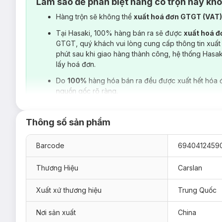
Làm sao để phân biệt hàng có trộn hay kh
Hàng trộn sẽ không thể
xuất hoá đơn GTGT (VAT
Tại Hasaki, 100% hàng bán ra sẽ được
xuất hoá 
GTGT, quý khách vui lòng cung cấp thông tin xuất
phút sau khi giao hàng thành công, hệ thống Hasa
lấy hoá đơn.
Do
100%
hàng hóa bán ra đều được xuất hết hóa 
nguồn gốc rõ ràng.
Thông số sản phẩm
Barcode
6940412459
Thương Hiệu
Carslan
Xuất xứ thương hiệu
Trung Quốc
Nơi sản xuất
China