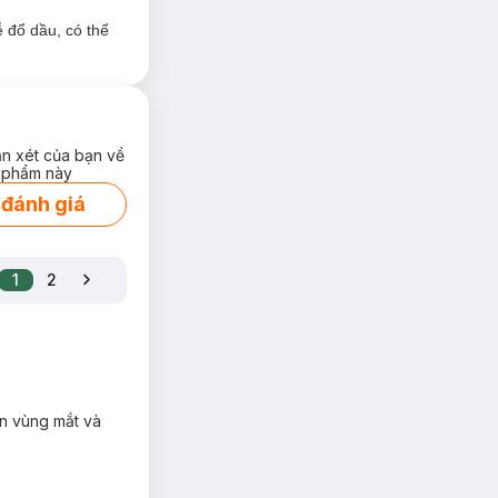
g tróc.
 đổ dầu, có thể
 hiệu ứng da mềm
 các góc nhỏ như
ng.
ận xét của bạn về
 phẩm này
ấn có thể khác
 đánh giá
1
2
ên vùng mắt và