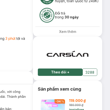
huyện, toàn Quốc từ 249K)
Đổi trả
trong
30 ngày
Xem thêm
rong
3 phút
tới và
Theo dõi
+
3288
Sản phẩm xem cùng
uốc, với công
y dài. Thành phần
119.000 ₫
-
34
%
180.000 ₫
iên bản:
innisfree