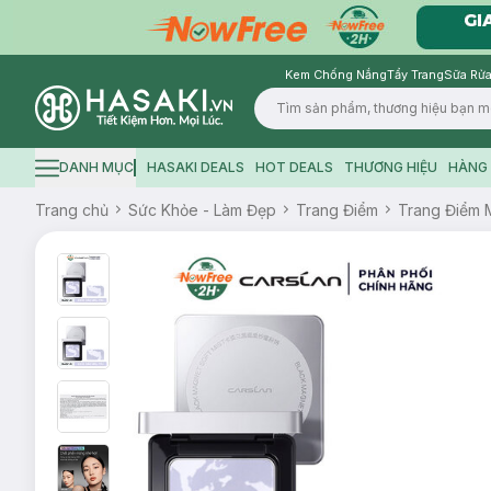
Kem Chống Nắng
Tẩy Trang
Sữa Rửa
Logo
DANH MỤC
HASAKI DEALS
HOT DEALS
THƯƠNG HIỆU
HÀNG 
Hamburger icon
Trang chủ
Sức Khỏe - Làm Đẹp
Trang Điểm
Trang Điểm 