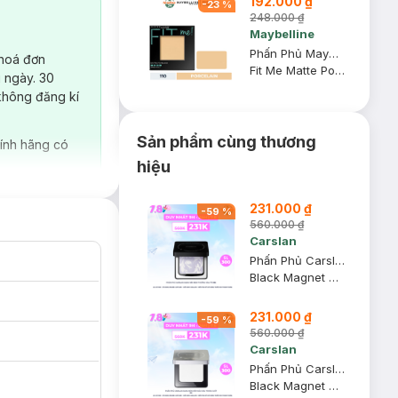
192.000 ₫
-
23
%
248.000 ₫
Maybelline
Phấn Phủ Maybelline Mịn Lì Kiềm Dầu 110 Porcelain 8.5g
 hoá đơn
Fit Me Matte Poreless Powder
 ngày. 30
không đăng kí
Sản phẩm cùng thương
ính hãng có
hiệu
231.000 ₫
-
59
%
560.000 ₫
Carslan
Phấn Phủ Carslan Dạng Nén Bản Thường Màu Tím 8g
Black Magnet Soft Focus Powder 2.0 - 01 Light Purple
231.000 ₫
-
59
%
560.000 ₫
Carslan
Phấn Phủ Carslan Dạng Nén Kiềm Dầu Màu Trong Suốt 8g
Black Magnet Soft Focus Powder 2.0