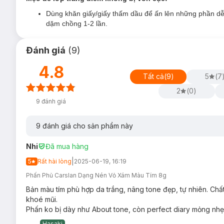
Bảo vệ lớp nền, không gây khô da:
Duy trì độ ẩm từ 
Dùng khăn giấy/giấy thấm dầu để ấn lên những phần dễ
Hạt phấn siêu mịn chỉ 1,5 micron:
Kết cấu mịn, trong 
dặm chồng 1-2 lần.
mịn, phù hợp với mọi tông da.
Công thức không vón cục:
Chiết xuất từ tinh chất ốc
Đánh giá
(
9
)
Thiết kế tiện lợi, thông minh:
Hộp phấn hai lớp được t
cánh mũi, khóe mắt. Ngăn đựng bông phấn riêng biệt gi
4.8
Tất cả
(
9
)
5
(
7
Đặc biệt phiên bản màu tím và hồng đào được thiết kế d
nhau nhưng sẽ không ảnh hưởng đến hiệu quả trang đi
2
(
0
)
9
đánh giá
9
đánh giá cho sản phẩm này
Nhi
Đã mua hàng
|
5
Rất hài lòng
2025-06-19, 16:19
Phấn Phủ Carslan Dạng Nén Vỏ Xám Màu Tím 8g
Bản màu tím phù hợp da trắng, nâng tone đẹp, tự nhiên. Chấ
khoé mũi.
Phấn ko bị dày như About tone, còn perfect diary mỏng nh
Hasaki