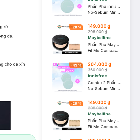
Phấn Phủ innisfree Kiềm Dầu Dạng Bột Khoáng 5g (Mới)
No-Sebum Mineral Powder
149.000 ₫
g rỡ.
-
28
%
208.000 ₫
ng da.
Maybelline
Phấn Phủ Maybelline Mịn Nhẹ Kiềm Dầu Chống Nắng 6g #112
Fit Me Compact Powder SPF32 PA+++ #112 Natural Ivory
g cho da xỉn
204.000 ₫
-
43
%
360.000 ₫
innisfree
Combo 2 Phấn Phủ innisfree Kiềm Dầu Dạng Bột Khoáng 5g (Mới)
No-Sebum Mineral Powder
149.000 ₫
-
28
%
208.000 ₫
Maybelline
Phấn Phủ Maybelline Mịn Nhẹ Kiềm Dầu Chống Nắng 6g #109
Fit Me Compact Powder SPF32 PA+++ #109 Light Ivory