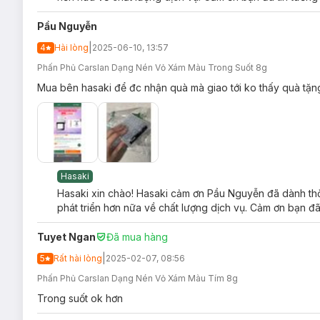
Pầu Nguyễn
|
4
Hài lòng
2025-06-10, 13:57
Phấn Phủ Carslan Dạng Nén Vỏ Xám Màu Trong Suốt 8g
Mua bên hasaki để đc nhận quà mà giao tới ko thấy quà tặn
Hasaki
Hasaki xin chào! Hasaki cảm ơn Pầu Nguyễn đã dành thời
phát triển hơn nữa về chất lượng dịch vụ. Cảm ơn bạn đã
Tuyet Ngan
Đã mua hàng
|
5
Rất hài lòng
2025-02-07, 08:56
Phấn Phủ Carslan Dạng Nén Vỏ Xám Màu Tím 8g
Trong suốt ok hơn