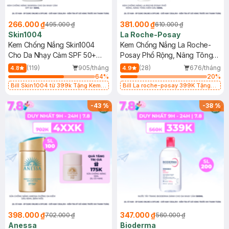
266.000 ₫
381.000 ₫
495.000 ₫
610.000 ₫
Skin1004
La Roche-Posay
Kem Chống Nắng Skin1004
Kem Chống Nắng La Roche-
Cho Da Nhạy Cảm SPF 50+
Posay Phổ Rộng, Nâng Tông
50ml
Kiềm Dầu 50ml
(119)
905/tháng
(28)
676/tháng
4.8
4.9
64
%
20
%
Bill Skin1004 từ 399k Tặng Kem
Bill La roche-posay 399K Tặng
Chống Nắng Cho Da Nhạy Cảm
Gel rửa mặt da dầu nhạy cảm 50ml
SPF 50+ 20ml (SL Có Hạn)
(SL có hạn)
-
43
%
-
38
%
398.000 ₫
347.000 ₫
702.000 ₫
560.000 ₫
Anessa
Bioderma