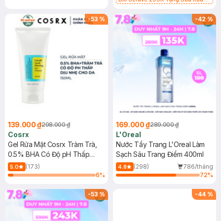
Mặt Cerave 30ml (SL có hạn)
-
53
%
-
42
%
139.000 ₫
169.000 ₫
298.000 ₫
289.000 ₫
Cosrx
L'Oreal
Gel Rửa Mặt Cosrx Tràm Trà,
Nước Tẩy Trang L'Oreal Làm
0.5% BHA Có Độ pH Thấp
Sạch Sâu Trang Điểm 400ml
150ml
(173)
(298)
786/tháng
5.0
4.8
6
%
72
%
-
53
%
-
44
%