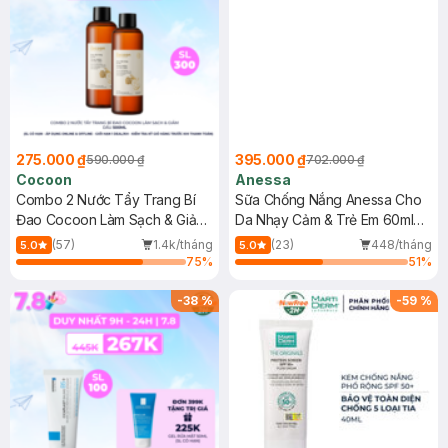
275.000 ₫
395.000 ₫
590.000 ₫
702.000 ₫
Cocoon
Anessa
Combo 2 Nước Tẩy Trang Bí
Sữa Chống Nắng Anessa Cho
Đao Cocoon Làm Sạch & Giảm
Da Nhạy Cảm & Trẻ Em 60ml
Dầu 500ml
(Mới)
(57)
1.4k/tháng
(23)
448/tháng
5.0
5.0
75
%
51
%
-
38
%
-
59
%