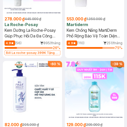
278.000 ₫
553.000 ₫
445.000 ₫
1.350.000 ₫
La Roche-Posay
Martiderm
Kem Dưỡng La Roche-Posay
Kem Chống Nắng MartiDerm
Giúp Phục Hồi Da Đa Công
Phổ Rộng Bảo Vệ Toàn Diện
Dụng 40ml
40ml
(56)
895/tháng
(110)
251/tháng
4.9
4.9
26
%
75
%
Bill La roche-posay 399K Tặng
Gel rửa mặt da dầu nhạy cảm 50ml
(SL có hạn)
-
60
%
-
38
%
82.000 ₫
129.000 ₫
205.000 ₫
209.000 ₫