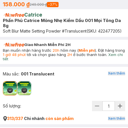
158.000 ₫
249.000 ₫
-
37
%
Catrice
Phấn Phủ Catrice Mỏng Nhẹ Kiềm Dầu 001 Mọi Tông Da
8g
Soft Blur Matte Setting Powder #Translucent
(SKU:
422477205
)
Giao Nhanh Miễn Phí 2H
Bạn muốn nhận hàng trước
20h
hôm nay (
Miễn phí
). Đặt hàng trong
1 giờ 48 phút
tới và chọn giao hàng
2H
ở bước thanh toán.
Xem chi
tiết
Xem thêm
Màu sắc
:
001 Translucent
Số lượng:
313/337
Chi nhánh
còn sản phẩm
Xem thêm