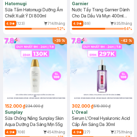
Hatomugi
Garnier
Sữa Tắm Hatomugi Dưỡng Ẩm
Nước Tẩy Trang Garnier Dành
Chiết Xuất Ý Dĩ 800ml
Cho Da Dầu Và Mụn 400ml
(Mới)
(123)
714/tháng
(69)
935/tháng
4.9
4.9
52
%
64
%
-
35
%
-
42
%
152.000 ₫
302.000 ₫
234.000 ₫
519.000 ₫
Sunplay
L'Oreal
Sữa Chống Nắng Sunplay Skin
Serum L'Oreal Hyaluronic Acid
Aqua Dưỡng Da Sáng Mịn 55g
Cấp Ẩm Sáng Da 30ml
(108)
454/tháng
(27)
275/tháng
4.9
4.9