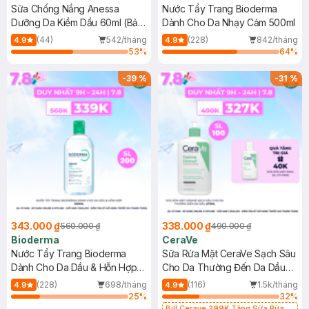
Sữa Chống Nắng Anessa
Nước Tẩy Trang Bioderma
Dưỡng Da Kiềm Dầu 60ml (Bản
Dành Cho Da Nhạy Cảm 500ml
Mới)
(44)
542/tháng
(228)
842/tháng
4.9
4.9
53
%
64
%
-
39
%
-
31
%
343.000 ₫
338.000 ₫
560.000 ₫
490.000 ₫
Bioderma
CeraVe
Nước Tẩy Trang Bioderma
Sữa Rửa Mặt CeraVe Sạch Sâu
Dành Cho Da Dầu & Hỗn Hợp
Cho Da Thường Đến Da Dầu
500ml
473ml
(228)
698/tháng
(116)
1.5k/tháng
4.9
4.9
25
%
32
%
Bill Cerave 299K Tặng Sữa Rửa