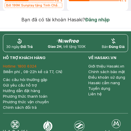
48
%
41
%
Bill 199K Sunplay tặng Tinh Chất
Chống Nắng 7g trị giá 30K (SL có
hạn)
Bạn đã có tài khoản Hasaki?
Đăng nhập
return
nowfree
price
HỖ TRỢ KHÁCH HÀNG
VỀ HASAKI.VN
Hotline:
1800 6324
Giới thiệu Hasaki.vn
(Miễn phí , 08-22h kể cả T7, CN)
Chính sách bảo mật
Điều khoản sử dụng
Các câu hỏi thường gặp
Hasaki cẩm nang
Gửi yêu cầu hỗ trợ
Tuyển dụng
Hướng dẫn đặt hàng
Liên hệ
Phương thức thanh toán
Phương thức vận chuyển
Chính sách đổi trả