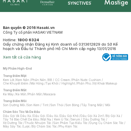
Synctives
Clinic
Dermahair
Mastige
Bản quyền © 2016 Hasaki.vn
Công Ty cổ phần HASAKI VIETNAM
Hotline:
1800 6324
Giấy chứng nhận Đăng ký Kinh doanh số 0313612829 do Sở Kế
hoạch và Đầu tư Thành phố Hồ Chí Minh cấp ngày 13/01/2016
Xem tất cả cửa hàng
Mỹ Phẩm High-End
Trang Điểm Mặt
Kem Lót
/
Kem Nền
/
Phấn Nền
/
BB / CC Cream
/
Phấn Nước Cushion
/
Che Khuyết Điểm
/
Má Hồng
/
Tạo Khối / Highlight
/
Phấn Phủ
/
Xịt Khoá Makeup
Trang Điểm Mắt
Kẻ Mày
/
Kẻ Mắt
/
Phấn Mắt
/
Mascara
Trang Điểm Môi
Son Dưỡng Môi
/
Son Kem / Tint
/
Son Thỏi
/
Son Bóng
/
Tẩy Trang Mắt / Môi
Chăm Sóc Tóc Và Da Đầu
Dầu Gội Và Dầu Xả
/
Dầu Gội
/
Dầu Xả
/
Dầu Gội Khô
/
Dầu Gội Xả 2in1
/
Bộ Gội Xả
/
Tẩy Tế Bào Chết Da Đầu
/
Mặt Nạ / Kem Ủ Tóc
/
Serum / Dầu Dưỡng Tóc
/
Xịt Dưỡng Tóc
/
Thuốc Nhuộm Tóc
/
Sản Phẩm Tạo Kiểu Tóc
/
Dụng Cụ Chăm Sóc Tóc
/
Máy Sấy Tóc
/
Lược
/
Bộ Chăm Sóc Tóc
/
Phụ Kiện Tóc