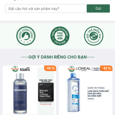
Gửi
GỢI Ý DÀNH RIÊNG CHO BẠN
-
55
%
-
43
%