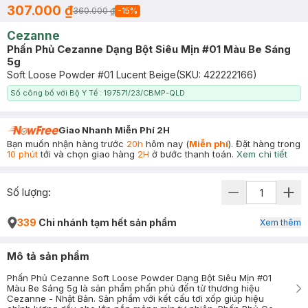
307.000 ₫
360.000 ₫
-
15
%
Cezanne
Phấn Phủ Cezanne Dạng Bột Siêu Mịn #01 Màu Be Sáng
5g
Soft Loose Powder #01 Lucent Beige
(SKU:
422222166
)
Số công bố với Bộ Y Tế : 197571/23/CBMP-QLD
Giao Nhanh Miễn Phí 2H
Bạn muốn nhận hàng trước
20h
hôm nay (
Miễn phí
). Đặt hàng trong
10 phút
tới và chọn giao hàng
2H
ở bước thanh toán.
Xem chi tiết
Số lượng:
339
Chi nhánh tạm hết sản phẩm
Xem thêm
Mô tả sản phẩm
Phấn Phủ Cezanne Soft Loose Powder Dạng Bột Siêu Mịn #01
Màu Be Sáng 5g là sản phẩm phấn phủ đến từ thương hiệu
Cezanne - Nhật Bản. Sản phẩm với kết cấu tơi xốp giúp hiệu