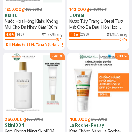
195.000 ₫
143.000 ₫
435.000 ₫
249.000 ₫
Klairs
L'Oreal
Nước Hoa Hồng Klairs Không
Nước Tẩy Trang L'Oreal Tươi
Mùi Cho Da Nhạy Cảm 180ml
Mát Cho Da Dầu, Hỗn Hợp
400ml
(148)
1.7k/tháng
(298)
1.9k/tháng
4.8
4.8
18
%
64
%
Bill Klairs từ 299k Tặng Mặt Nạ
Làm Dịu Da & Kiểm Soát Dầu Nhờn
25ml (SL Có Hạn)
-
46
%
-
33
%
266.000 ₫
406.000 ₫
495.000 ₫
610.000 ₫
Skin1004
La Roche-Posay
Kem Chống Nắng Skin1004
Kem Chống Nắng La Roche-