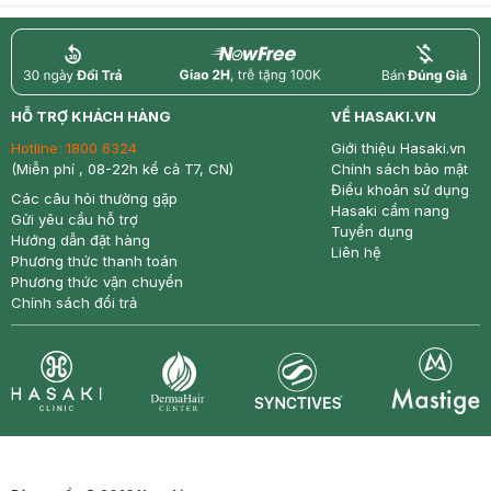
return
nowfree
price
HỖ TRỢ KHÁCH HÀNG
VỀ HASAKI.VN
Hotline:
1800 6324
Giới thiệu Hasaki.vn
(Miễn phí , 08-22h kể cả T7, CN)
Chính sách bảo mật
Điều khoản sử dụng
Các câu hỏi thường gặp
Hasaki cẩm nang
Gửi yêu cầu hỗ trợ
Tuyển dụng
Hướng dẫn đặt hàng
Liên hệ
Phương thức thanh toán
Phương thức vận chuyển
Chính sách đổi trả
Synctives
Clinic
Dermahair
Mastige