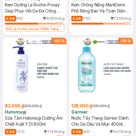
Kem Dưỡng La Roche-Posay
Kem Chống Nắng MartiDerm
Giúp Phục Hồi Da Đa Công
Phổ Rộng Bảo Vệ Toàn Diện
Dụng 40ml
40ml
(56)
808/tháng
(110)
231/tháng
4.9
4.9
64
%
62
%
Bill La roche-posay 399K Tặng
Gel rửa mặt da dầu nhạy cảm 50ml
(SL có hạn)
-
60
%
-
39
%
82.000 ₫
128.000 ₫
205.000 ₫
209.000 ₫
Hatomugi
Garnier
Sữa Tắm Hatomugi Dưỡng Ẩm
Nước Tẩy Trang Garnier Dành
Chiết Xuất Ý Dĩ 800ml
Cho Da Dầu Và Mụn 400ml
(Mới)
(123)
714/tháng
(69)
942/tháng
4.9
4.9