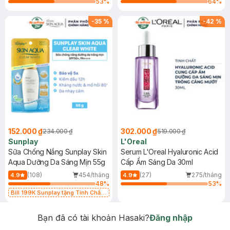
53
%
64
%
-
35
%
-
42
%
152.000 ₫
302.000 ₫
234.000 ₫
519.000 ₫
Sunplay
L'Oreal
Sữa Chống Nắng Sunplay Skin
Serum L'Oreal Hyaluronic Acid
Aqua Dưỡng Da Sáng Mịn 55g
Cấp Ẩm Sáng Da 30ml
(108)
454/tháng
(27)
275/tháng
4.9
4.9
48
%
53
%
Bill 199K Sunplay tặng Tinh Chất
Chống Nắng 7g trị giá 30K (SL có
hạn)
Bạn đã có tài khoản Hasaki?
Đăng nhập