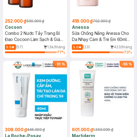
252.000 ₫
418.000 ₫
590.000 ₫
702.000 ₫
Cocoon
Anessa
Combo 2 Nước Tẩy Trang Bí
Sữa Chống Nắng Anessa Cho
Đao Cocoon Làm Sạch & Giảm
Da Nhạy Cảm & Trẻ Em 60ml
Dầu 500ml
(Mới)
(57)
1.5k/tháng
(23)
423/tháng
5.0
5.0
77
%
73
%
-
31
%
-
55
%
308.000 ₫
601.000 ₫
445.000 ₫
1.350.000 ₫
La Roche-Posay
Martiderm