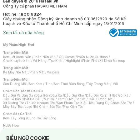
Bản quyền © 2016 Hasaki.vn
Công Ty cổ phần HASAKI VIETNAM
Hotline:
1800 6324
Giấy chứng nhận Đăng ký Kinh doanh số 0313612829 do Sở Kế
hoạch và Đầu tư Thành phố Hồ Chí Minh cấp ngày 13/01/2016
Xem tất cả cửa hàng
Mỹ Phẩm High-End
Trang Điểm Mặt
Kem Lót
/
Kem Nền
/
Phấn Nền
/
BB / CC Cream
/
Phấn Nước Cushion
/
Che Khuyết Điểm
/
Má Hồng
/
Tạo Khối / Highlight
/
Phấn Phủ
/
Xịt Khoá Makeup
Trang Điểm Mắt
Kẻ Mày
/
Kẻ Mắt
/
Phấn Mắt
/
Mascara
Trang Điểm Môi
Son Dưỡng Môi
/
Son Kem / Tint
/
Son Thỏi
/
Son Bóng
/
Tẩy Trang Mắt / Môi
Chăm Sóc Tóc Và Da Đầu
Dầu Gội Và Dầu Xả
/
Dầu Gội
/
Dầu Xả
/
Dầu Gội Khô
/
Dầu Gội Xả 2in1
/
Bộ Gội Xả
/
Tẩy Tế Bào Chết Da Đầu
/
Mặt Nạ / Kem Ủ Tóc
/
Serum / Dầu Dưỡng Tóc
/
Xịt Dưỡng Tóc
/
Thuốc Nhuộm Tóc
/
Sản Phẩm Tạo Kiểu Tóc
/
Dụng Cụ Chăm Sóc Tóc
/
Máy Sấy Tóc
/
Lược
/
Bộ Chăm Sóc Tóc
/
Phụ Kiện Tóc
Chăm Sóc Cơ Thể
Kem Tẩy Lông
/
Dụng Cụ Tẩy Lông
Nước Hoa
Nước Hoa Nữ
/
Nước Hoa Nam
/
Nước Hoa Cao Cấp
/
Xịt Thơm Toàn Thân
/
Nước Hoa Vùng Kín
Notice about cookies usage
BIỂU NGỮ COOKIE