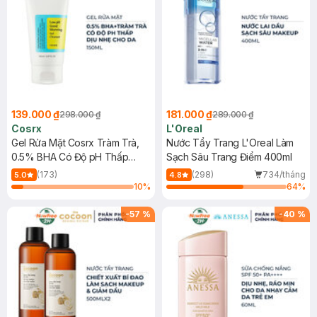
139.000 ₫
181.000 ₫
298.000 ₫
289.000 ₫
Cosrx
L'Oreal
Gel Rửa Mặt Cosrx Tràm Trà,
Nước Tẩy Trang L'Oreal Làm
0.5% BHA Có Độ pH Thấp
Sạch Sâu Trang Điểm 400ml
150ml
(173)
(298)
734/tháng
5.0
4.8
10
%
64
%
-
57
%
-
40
%