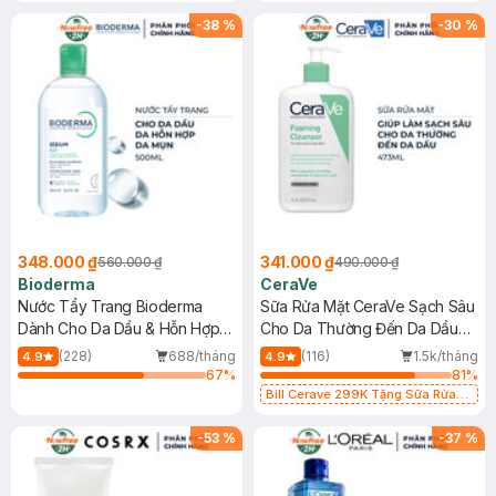
-
38
%
-
30
%
348.000 ₫
341.000 ₫
560.000 ₫
490.000 ₫
Bioderma
CeraVe
Nước Tẩy Trang Bioderma
Sữa Rửa Mặt CeraVe Sạch Sâu
Dành Cho Da Dầu & Hỗn Hợp
Cho Da Thường Đến Da Dầu
500ml
473ml
(228)
688/tháng
(116)
1.5k/tháng
4.9
4.9
67
%
81
%
Bill Cerave 299K Tặng Sữa Rửa
Mặt Cerave 30ml (SL có hạn)
-
53
%
-
37
%