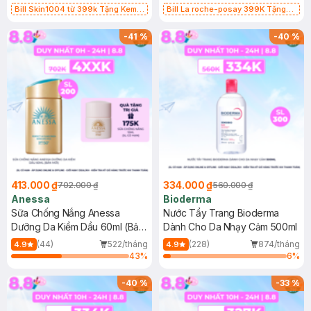
Bill Skin1004 từ 399k Tặng Kem
Bill La roche-posay 399K Tặng
Chống Nắng Cho Da Nhạy Cảm
Gel rửa mặt da dầu nhạy cảm 50ml
SPF 50+ 20ml (SL Có Hạn)
(SL có hạn)
-
41
%
-
40
%
413.000 ₫
334.000 ₫
702.000 ₫
560.000 ₫
Anessa
Bioderma
Sữa Chống Nắng Anessa
Nước Tẩy Trang Bioderma
Dưỡng Da Kiềm Dầu 60ml (Bản
Dành Cho Da Nhạy Cảm 500ml
Mới)
(44)
522/tháng
(228)
874/tháng
4.9
4.9
43
%
6
%
-
40
%
-
33
%