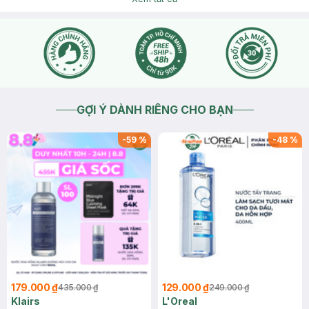
GỢI Ý DÀNH RIÊNG CHO BẠN
-
59
%
-
48
%
179.000 ₫
129.000 ₫
435.000 ₫
249.000 ₫
Klairs
L'Oreal