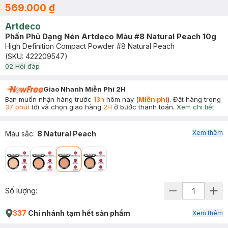
569.000 ₫
Artdeco
Phấn Phủ Dạng Nén Artdeco Màu #8 Natural Peach 10g
High Definition Compact Powder #8 Natural Peach
(SKU:
422209547
)
0
2
Hỏi đáp
Giao Nhanh Miễn Phí 2H
Bạn muốn nhận hàng trước
13h
hôm nay (
Miễn phí
). Đặt hàng trong
37 phút
tới và chọn giao hàng
2H
ở bước thanh toán.
Xem chi tiết
Xem thêm
Màu sắc
:
8 Natural Peach
Số lượng:
337
Chi nhánh tạm hết sản phẩm
Xem thêm