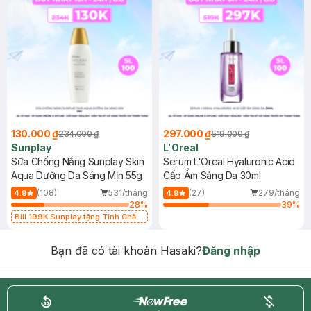
130.000 ₫
297.000 ₫
234.000 ₫
519.000 ₫
Sunplay
L'Oreal
Sữa Chống Nắng Sunplay Skin
Serum L'Oreal Hyaluronic Acid
Aqua Dưỡng Da Sáng Mịn 55g
Cấp Ẩm Sáng Da 30ml
(108)
531/tháng
(27)
279/tháng
4.9
4.9
28
%
39
%
Bill 199K Sunplay tặng Tinh Chất
Chống Nắng 7g trị giá 30K (SL có
hạn)
Bạn đã có tài khoản Hasaki?
Đăng nhập