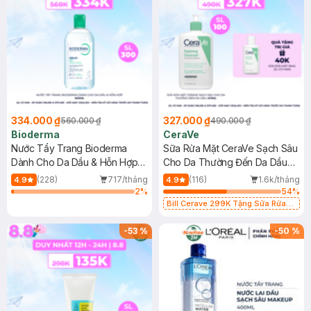
334.000 ₫
327.000 ₫
560.000 ₫
490.000 ₫
Bioderma
CeraVe
Nước Tẩy Trang Bioderma
Sữa Rửa Mặt CeraVe Sạch Sâu
Dành Cho Da Dầu & Hỗn Hợp
Cho Da Thường Đến Da Dầu
500ml
473ml
(228)
717/tháng
(116)
1.6k/tháng
4.9
4.9
2
%
54
%
Bill Cerave 299K Tặng Sữa Rửa
Mặt Cerave 30ml (SL có hạn)
-
53
%
-
50
%