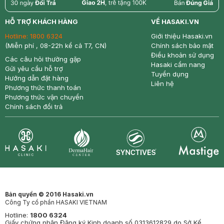
return
nowfree
price
HỖ TRỢ KHÁCH HÀNG
VỀ HASAKI.VN
Hotline:
1800 6324
Giới thiệu Hasaki.vn
(Miễn phí , 08-22h kể cả T7, CN)
Chính sách bảo mật
Điều khoản sử dụng
Các câu hỏi thường gặp
Hasaki cẩm nang
Gửi yêu cầu hỗ trợ
Tuyển dụng
Hướng dẫn đặt hàng
Liên hệ
Phương thức thanh toán
Phương thức vận chuyển
Chính sách đổi trả
Synctives
Clinic
Dermahair
Mastige
Bản quyền © 2016 Hasaki.vn
Công Ty cổ phần HASAKI VIETNAM
Hotline:
1800 6324
Giấy chứng nhận Đăng ký Kinh doanh số 0313612829 do Sở Kế