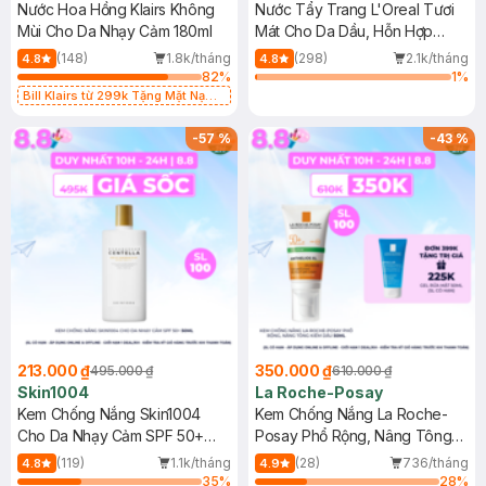
Nước Hoa Hồng Klairs Không
Nước Tẩy Trang L'Oreal Tươi
Mùi Cho Da Nhạy Cảm 180ml
Mát Cho Da Dầu, Hỗn Hợp
400ml
(148)
1.8k/tháng
(298)
2.1k/tháng
4.8
4.8
82
%
1
%
Bill Klairs từ 299k Tặng Mặt Nạ
Làm Dịu Da & Kiểm Soát Dầu Nhờn
25ml (SL Có Hạn)
-
57
%
-
43
%
213.000 ₫
350.000 ₫
495.000 ₫
610.000 ₫
Skin1004
La Roche-Posay
Kem Chống Nắng Skin1004
Kem Chống Nắng La Roche-
Cho Da Nhạy Cảm SPF 50+
Posay Phổ Rộng, Nâng Tông
50ml
Kiềm Dầu 50ml
(119)
1.1k/tháng
(28)
736/tháng
4.8
4.9
35
%
28
%