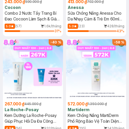
243.000 ₫
413.000 ₫
590.000 ₫
702.000 ₫
Cocoon
Anessa
Combo 2 Nước Tẩy Trang Bí
Sữa Chống Nắng Anessa Cho
Đao Cocoon Làm Sạch & Giảm
Da Nhạy Cảm & Trẻ Em 60ml
Dầu 500ml
(Mới)
(57)
1.6k/tháng
(23)
428/tháng
5.0
5.0
31
%
43
%
-
40
%
-
58
%
267.000 ₫
572.000 ₫
445.000 ₫
1.350.000 ₫
La Roche-Posay
Martiderm
Kem Dưỡng La Roche-Posay
Kem Chống Nắng MartiDerm
Giúp Phục Hồi Da Đa Công
Phổ Rộng Bảo Vệ Toàn Diện
Dụng 40ml
40ml
(56)
932/tháng
(110)
243/tháng
4.9
4.9