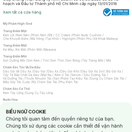
hoạch và Đầu tư Thành phố Hồ Chí Minh cấp ngày 13/01/2016
Xem tất cả cửa hàng
Mỹ Phẩm High-End
Trang Điểm Mặt
Kem Lót
/
Kem Nền
/
Phấn Nền
/
BB / CC Cream
/
Phấn Nước Cushion
/
Che Khuyết Điểm
/
Má Hồng
/
Tạo Khối / Highlight
/
Phấn Phủ
/
Xịt Khoá Makeup
Trang Điểm Mắt
Kẻ Mày
/
Kẻ Mắt
/
Phấn Mắt
/
Mascara
Trang Điểm Môi
Son Dưỡng Môi
/
Son Kem / Tint
/
Son Thỏi
/
Son Bóng
/
Tẩy Trang Mắt / Môi
Chăm Sóc Tóc Và Da Đầu
Dầu Gội Và Dầu Xả
/
Dầu Gội
/
Dầu Xả
/
Dầu Gội Khô
/
Dầu Gội Xả 2in1
/
Bộ Gội Xả
/
Tẩy Tế Bào Chết Da Đầu
/
Mặt Nạ / Kem Ủ Tóc
/
Serum / Dầu Dưỡng Tóc
/
Xịt Dưỡng Tóc
/
Thuốc Nhuộm Tóc
/
Sản Phẩm Tạo Kiểu Tóc
/
Dụng Cụ Chăm Sóc Tóc
/
Máy Sấy Tóc
/
Lược
/
Bộ Chăm Sóc Tóc
/
Phụ Kiện Tóc
Chăm Sóc Cơ Thể
Kem Tẩy Lông
/
Dụng Cụ Tẩy Lông
Nước Hoa
Nước Hoa Nữ
/
Nước Hoa Nam
/
Nước Hoa Cao Cấp
/
Xịt Thơm Toàn Thân
/
Nước Hoa Vùng Kín
Notice about cookies usage
BIỂU NGỮ COOKIE
Chăm Sóc Cá Nhân
Chúng tôi quan tâm đến quyền riêng tư của bạn.
Chống Muỗi
/
Khẩu Trang
/
Máy Massage
/
Mặt Nạ Xông Hơi
/
Nước Rửa Tay
/
Sản Phẩm Chăm Sóc Khác
/
Bàn Chải Đánh Răng
/
Bàn Chải Điện
/
Chúng tôi sử dụng các cookie cần thiết để vận hành
Hỗ Trợ Trắng Răng
/
Kem Đánh Răng
/
Máy Tăm Nước
/
Nước Súc Miệng
/
Tăm / Chỉ Nha Khoa
/
Xịt Thơm Miệng
/
Dung Dịch Vệ Sinh
/
Dưỡng Vùng Kín
/