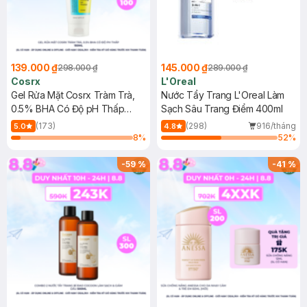
139.000 ₫
145.000 ₫
298.000 ₫
289.000 ₫
Cosrx
L'Oreal
Gel Rửa Mặt Cosrx Tràm Trà,
Nước Tẩy Trang L'Oreal Làm
0.5% BHA Có Độ pH Thấp
Sạch Sâu Trang Điểm 400ml
150ml
(173)
(298)
916/tháng
5.0
4.8
8
%
52
%
-
59
%
-
41
%