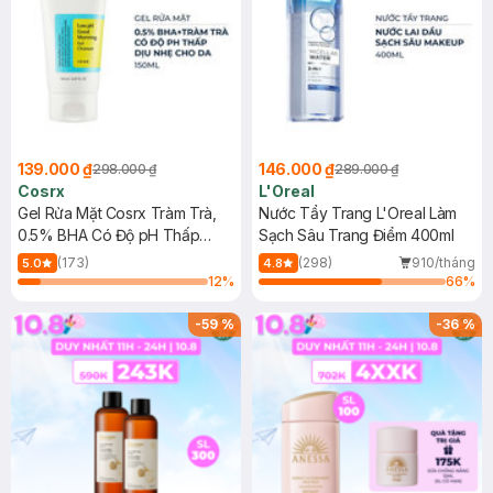
139.000 ₫
146.000 ₫
298.000 ₫
289.000 ₫
Cosrx
L'Oreal
Gel Rửa Mặt Cosrx Tràm Trà,
Nước Tẩy Trang L'Oreal Làm
0.5% BHA Có Độ pH Thấp
Sạch Sâu Trang Điểm 400ml
150ml
(173)
(298)
910/tháng
5.0
4.8
12
%
66
%
-
59
%
-
36
%