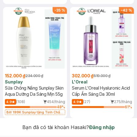
-
35
%
-
42
%
152.000 ₫
302.000 ₫
234.000 ₫
519.000 ₫
Sunplay
L'Oreal
Sữa Chống Nắng Sunplay Skin
Serum L'Oreal Hyaluronic Acid
Aqua Dưỡng Da Sáng Mịn 55g
Cấp Ẩm Sáng Da 30ml
(108)
454/tháng
(27)
275/tháng
4.9
4.9
48
%
61
%
Bill 199K Sunplay tặng Tinh Chất
Chống Nắng 7g trị giá 30K (SL có
hạn)
Bạn đã có tài khoản Hasaki?
Đăng nhập