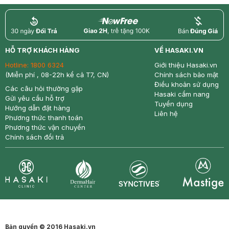
return
nowfree
price
HỖ TRỢ KHÁCH HÀNG
VỀ HASAKI.VN
Hotline:
1800 6324
Giới thiệu Hasaki.vn
(Miễn phí , 08-22h kể cả T7, CN)
Chính sách bảo mật
Điều khoản sử dụng
Các câu hỏi thường gặp
Hasaki cẩm nang
Gửi yêu cầu hỗ trợ
Tuyển dụng
Hướng dẫn đặt hàng
Liên hệ
Phương thức thanh toán
Phương thức vận chuyển
Chính sách đổi trả
Synctives
Clinic
Dermahair
Mastige
Bản quyền © 2016 Hasaki.vn