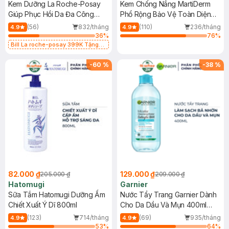
Kem Dưỡng La Roche-Posay
Kem Chống Nắng MartiDerm
Giúp Phục Hồi Da Đa Công
Phổ Rộng Bảo Vệ Toàn Diện
Dụng 40ml
40ml
(56)
832/tháng
(110)
236/tháng
4.9
4.9
36
%
76
%
Bill La roche-posay 399K Tặng
Gel rửa mặt da dầu nhạy cảm 50ml
(SL có hạn)
-
60
%
-
38
%
82.000 ₫
129.000 ₫
205.000 ₫
209.000 ₫
Hatomugi
Garnier
Sữa Tắm Hatomugi Dưỡng Ẩm
Nước Tẩy Trang Garnier Dành
Chiết Xuất Ý Dĩ 800ml
Cho Da Dầu Và Mụn 400ml
(Mới)
(123)
714/tháng
(69)
935/tháng
4.9
4.9
53
%
64
%