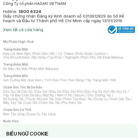
Công Ty cổ phần HASAKI VIETNAM
Hotline:
1800 6324
Giấy chứng nhận Đăng ký Kinh doanh số 0313612829 do Sở Kế
hoạch và Đầu tư Thành phố Hồ Chí Minh cấp ngày 13/01/2016
Xem tất cả cửa hàng
Mỹ Phẩm High-End
Trang Điểm Mặt
Kem Lót
/
Kem Nền
/
Phấn Nền
/
BB / CC Cream
/
Phấn Nước Cushion
/
Che Khuyết Điểm
/
Má Hồng
/
Tạo Khối / Highlight
/
Phấn Phủ
/
Xịt Khoá Makeup
Trang Điểm Mắt
Kẻ Mày
/
Kẻ Mắt
/
Phấn Mắt
/
Mascara
Trang Điểm Môi
Son Dưỡng Môi
/
Son Kem / Tint
/
Son Thỏi
/
Son Bóng
/
Tẩy Trang Mắt / Môi
Chăm Sóc Tóc Và Da Đầu
Dầu Gội Và Dầu Xả
/
Dầu Gội
/
Dầu Xả
/
Dầu Gội Khô
/
Dầu Gội Xả 2in1
/
Bộ Gội Xả
/
Tẩy Tế Bào Chết Da Đầu
/
Mặt Nạ / Kem Ủ Tóc
/
Serum / Dầu Dưỡng Tóc
/
Xịt Dưỡng Tóc
/
Thuốc Nhuộm Tóc
/
Sản Phẩm Tạo Kiểu Tóc
/
Dụng Cụ Chăm Sóc Tóc
/
Máy Sấy Tóc
/
Lược
/
Bộ Chăm Sóc Tóc
/
Phụ Kiện Tóc
Chăm Sóc Cơ Thể
Kem Tẩy Lông
/
Dụng Cụ Tẩy Lông
Nước Hoa
Nước Hoa Nữ
/
Nước Hoa Nam
/
Nước Hoa Cao Cấp
/
Xịt Thơm Toàn Thân
/
Nước Hoa Vùng Kín
Notice about cookies usage
BIỂU NGỮ COOKIE
Chăm Sóc Cá Nhân