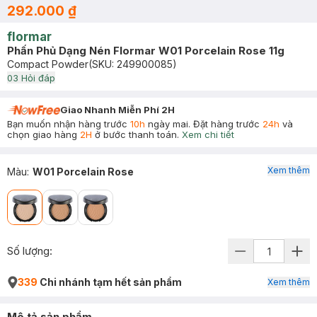
292.000 ₫
flormar
Phấn Phủ Dạng Nén Flormar W01 Porcelain Rose 11g
Compact Powder
(SKU:
249900085
)
0
3
Hỏi đáp
Giao Nhanh Miễn Phí 2H
Bạn muốn nhận hàng trước
10h
ngày mai. Đặt hàng trước
24h
và
chọn giao hàng
2H
ở bước thanh toán.
Xem chi tiết
Xem thêm
Màu
:
W01 Porcelain Rose
Số lượng:
339
Chi nhánh tạm hết sản phẩm
Xem thêm
Mô tả sản phẩm