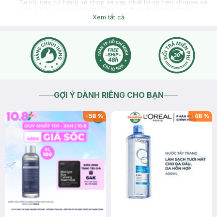
Dạ khi nào có hàng về shop sẽ cập nhật lại sp trên shopee và
trên w.e.b.s.i.t.e của Hasaki Bạn nhớ theo dõi page nha <3
Hasaki xin cảm ơn <3
Xem tất cả
2021-11-21
Thích
0
GỢI Ý DÀNH RIÊNG CHO BẠN
-
58
%
-
48
%