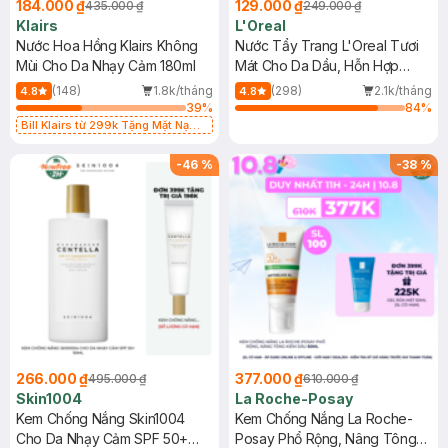
184.000 ₫
129.000 ₫
435.000 ₫
249.000 ₫
Klairs
L'Oreal
Nước Hoa Hồng Klairs Không
Nước Tẩy Trang L'Oreal Tươi
Mùi Cho Da Nhạy Cảm 180ml
Mát Cho Da Dầu, Hỗn Hợp
400ml
(148)
1.8k/tháng
(298)
2.1k/tháng
4.8
4.8
39
%
84
%
Bill Klairs từ 299k Tặng Mặt Nạ
Làm Dịu Da & Kiểm Soát Dầu Nhờn
25ml (SL Có Hạn)
-
46
%
-
38
%
266.000 ₫
377.000 ₫
495.000 ₫
610.000 ₫
Skin1004
La Roche-Posay
Kem Chống Nắng Skin1004
Kem Chống Nắng La Roche-
Cho Da Nhạy Cảm SPF 50+
Posay Phổ Rộng, Nâng Tông