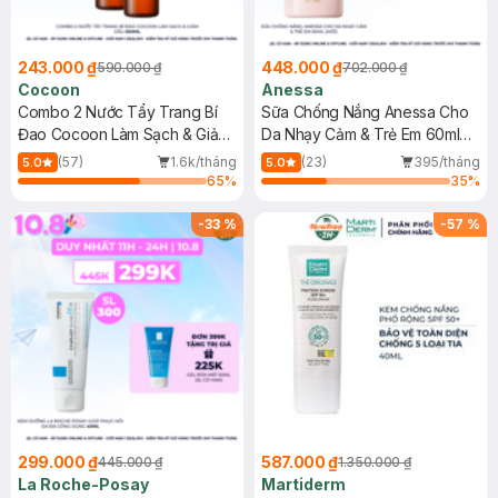
243.000 ₫
448.000 ₫
590.000 ₫
702.000 ₫
Cocoon
Anessa
Combo 2 Nước Tẩy Trang Bí
Sữa Chống Nắng Anessa Cho
Đao Cocoon Làm Sạch & Giảm
Da Nhạy Cảm & Trẻ Em 60ml
Dầu 500ml
(Mới)
(57)
1.6k/tháng
(23)
395/tháng
5.0
5.0
65
%
35
%
-
33
%
-
57
%
299.000 ₫
587.000 ₫
445.000 ₫
1.350.000 ₫
La Roche-Posay
Martiderm