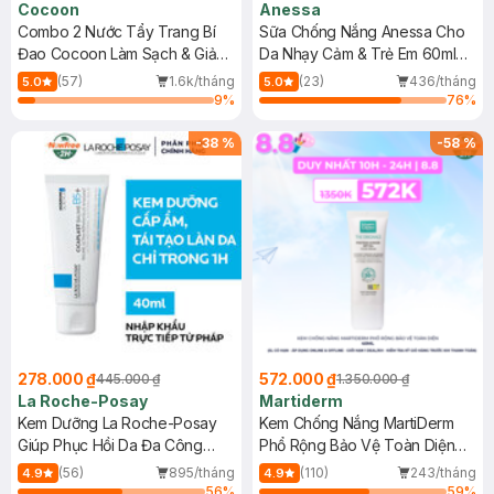
Cocoon
Anessa
Combo 2 Nước Tẩy Trang Bí
Sữa Chống Nắng Anessa Cho
Đao Cocoon Làm Sạch & Giảm
Da Nhạy Cảm & Trẻ Em 60ml
Dầu 500ml
(Mới)
(57)
1.6k/tháng
(23)
436/tháng
5.0
5.0
9
%
76
%
-
38
%
-
58
%
278.000 ₫
572.000 ₫
445.000 ₫
1.350.000 ₫
La Roche-Posay
Martiderm
Kem Dưỡng La Roche-Posay
Kem Chống Nắng MartiDerm
Giúp Phục Hồi Da Đa Công
Phổ Rộng Bảo Vệ Toàn Diện
Dụng 40ml
40ml
(56)
895/tháng
(110)
243/tháng
4.9
4.9
56
%
59
%