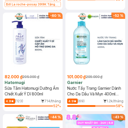
Bill La roche-posay 399K Tặng
Gel rửa mặt da dầu nhạy cảm 50ml
(SL có hạn)
-
60
%
-
52
%
82.000 ₫
101.000 ₫
205.000 ₫
209.000 ₫
Hatomugi
Garnier
Sữa Tắm Hatomugi Dưỡng Ẩm
Nước Tẩy Trang Garnier Dành
Chiết Xuất Ý Dĩ 800ml
Cho Da Dầu Và Mụn 400ml
(Mới)
(123)
714/tháng
(69)
1.2k/tháng
4.9
4.9
52
%
58
%
-
44
%
-
43
%