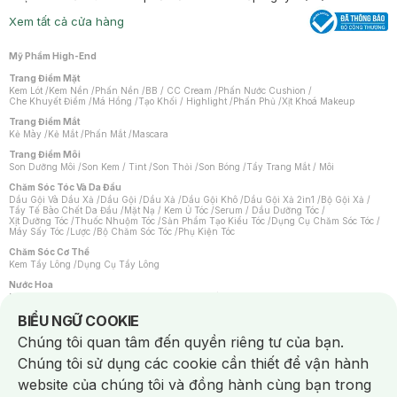
Xem tất cả cửa hàng
Mỹ Phẩm High-End
Trang Điểm Mặt
Kem Lót
/
Kem Nền
/
Phấn Nền
/
BB / CC Cream
/
Phấn Nước Cushion
/
Che Khuyết Điểm
/
Má Hồng
/
Tạo Khối / Highlight
/
Phấn Phủ
/
Xịt Khoá Makeup
Trang Điểm Mắt
Kẻ Mày
/
Kẻ Mắt
/
Phấn Mắt
/
Mascara
Trang Điểm Môi
Son Dưỡng Môi
/
Son Kem / Tint
/
Son Thỏi
/
Son Bóng
/
Tẩy Trang Mắt / Môi
Chăm Sóc Tóc Và Da Đầu
Dầu Gội Và Dầu Xả
/
Dầu Gội
/
Dầu Xả
/
Dầu Gội Khô
/
Dầu Gội Xả 2in1
/
Bộ Gội Xả
/
Tẩy Tế Bào Chết Da Đầu
/
Mặt Nạ / Kem Ủ Tóc
/
Serum / Dầu Dưỡng Tóc
/
Xịt Dưỡng Tóc
/
Thuốc Nhuộm Tóc
/
Sản Phẩm Tạo Kiểu Tóc
/
Dụng Cụ Chăm Sóc Tóc
/
Máy Sấy Tóc
/
Lược
/
Bộ Chăm Sóc Tóc
/
Phụ Kiện Tóc
Chăm Sóc Cơ Thể
Kem Tẩy Lông
/
Dụng Cụ Tẩy Lông
Nước Hoa
Nước Hoa Nữ
/
Nước Hoa Nam
/
Nước Hoa Cao Cấp
/
Xịt Thơm Toàn Thân
/
Nước Hoa Vùng Kín
Notice about cookies usage
BIỂU NGỮ COOKIE
Chăm Sóc Cá Nhân
Chúng tôi quan tâm đến quyền riêng tư của bạn.
Chống Muỗi
/
Khẩu Trang
/
Máy Massage
/
Mặt Nạ Xông Hơi
/
Nước Rửa Tay
/
Sản Phẩm Chăm Sóc Khác
/
Bàn Chải Đánh Răng
/
Bàn Chải Điện
/
Chúng tôi sử dụng các cookie cần thiết để vận hành
Hỗ Trợ Trắng Răng
/
Kem Đánh Răng
/
Máy Tăm Nước
/
Nước Súc Miệng
/
Tăm / Chỉ Nha Khoa
/
Xịt Thơm Miệng
/
Dung Dịch Vệ Sinh
/
Dưỡng Vùng Kín
/
website của chúng tôi và đồng hành cùng bạn trong
Khăn Ướt Vệ Sinh Vùng Kín
/
Băng Vệ Sinh
/
Tampon
/
Bọt Cạo Râu
/
Dao Cạo Râu
/
Máy Cạo Râu