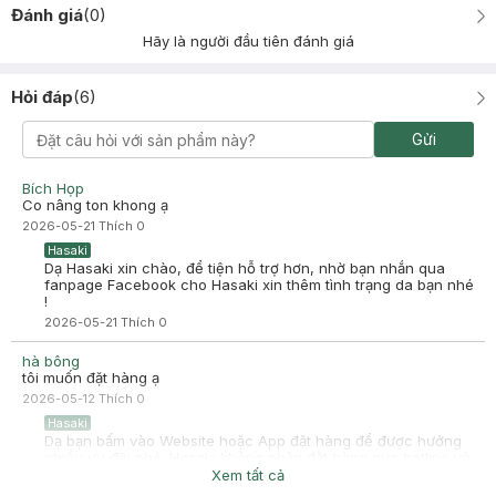
Đánh giá
(
0
)
Hãy là người đầu tiên đánh giá
Hỏi đáp
(
6
)
Gửi
Bích Họp
Co nâng ton khong ạ
2026-05-21
Thích
0
Hasaki
Dạ Hasaki xin chào, để tiện hỗ trợ hơn, nhờ bạn nhắn qua
fanpage Facebook cho Hasaki xin thêm tình trạng da bạn nhé
!
2026-05-21
Thích
0
hà bông
tôi muốn đặt hàng ạ
2026-05-12
Thích
0
Hasaki
Dạ bạn bấm vào Website hoặc App đặt hàng để được hưởng
nhiều ưu đãi nhé. Hasaki không nhận đặt hàng qua hotline và
chat inbox ạ. Rất mong bạn thông cảm!
Xem tất cả
2026-05-12
Thích
0