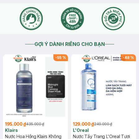
GỢI Ý DÀNH RIÊNG CHO BẠN
-
55
%
-
48
%
195.000 ₫
129.000 ₫
435.000 ₫
249.000 ₫
Klairs
L'Oreal
Nước Hoa Hồng Klairs Không
Nước Tẩy Trang L'Oreal Tươi