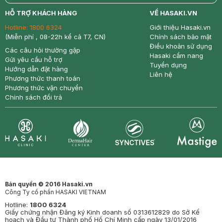
return
nowfree
price
HỖ TRỢ KHÁCH HÀNG
VỀ HASAKI.VN
Hotline:
1800 6324
Giới thiệu Hasaki.vn
(Miễn phí , 08-22h kể cả T7, CN)
Chính sách bảo mật
Điều khoản sử dụng
Các câu hỏi thường gặp
Hasaki cẩm nang
Gửi yêu cầu hỗ trợ
Tuyển dụng
Hướng dẫn đặt hàng
Liên hệ
Phương thức thanh toán
Phương thức vận chuyển
Chính sách đổi trả
Synctives
Clinic
Dermahair
Mastige
Bản quyền © 2016 Hasaki.vn
Công Ty cổ phần HASAKI VIETNAM
Hotline:
1800 6324
Giấy chứng nhận Đăng ký Kinh doanh số 0313612829 do Sở Kế
hoạch và Đầu tư Thành phố Hồ Chí Minh cấp ngày 13/01/2016