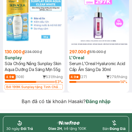
130.000 ₫
297.000 ₫
234.000 ₫
519.000 ₫
Sunplay
L'Oreal
Sữa Chống Nắng Sunplay Skin
Serum L'Oreal Hyaluronic Acid
Aqua Dưỡng Da Sáng Mịn 55g
Cấp Ẩm Sáng Da 30ml
(108)
531/tháng
(27)
279/tháng
4.9
4.9
63
%
14
%
Bill 199K Sunplay tặng Tinh Chất
Chống Nắng 7g trị giá 30K (SL có
hạn)
Bạn đã có tài khoản Hasaki?
Đăng nhập