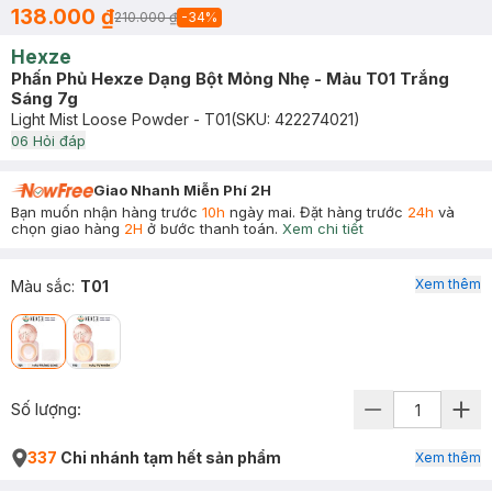
138.000 ₫
210.000 ₫
-
34
%
Hexze
Phấn Phủ Hexze Dạng Bột Mỏng Nhẹ - Màu T01 Trắng
Sáng 7g
Light Mist Loose Powder - T01
(SKU:
422274021
)
0
6
Hỏi đáp
Giao Nhanh Miễn Phí 2H
Bạn muốn nhận hàng trước
10h
ngày mai. Đặt hàng trước
24h
và
chọn giao hàng
2H
ở bước thanh toán.
Xem chi tiết
Xem thêm
Màu sắc
:
T01
Số lượng:
337
Chi nhánh tạm hết sản phẩm
Xem thêm