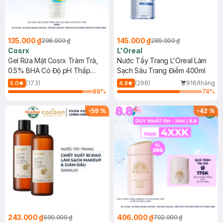
135.000 ₫
145.000 ₫
298.000 ₫
289.000 ₫
Cosrx
L'Oreal
Gel Rửa Mặt Cosrx Tràm Trà,
Nước Tẩy Trang L'Oreal Làm
0.5% BHA Có Độ pH Thấp
Sạch Sâu Trang Điểm 400ml
150ml
(173)
(298)
916/tháng
5.0
4.8
88
%
74
%
-
59
%
-
42
%
243.000 ₫
406.000 ₫
590.000 ₫
702.000 ₫