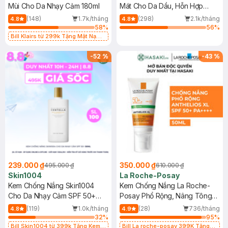
Mùi Cho Da Nhạy Cảm 180ml
Mát Cho Da Dầu, Hỗn Hợp
400ml
(148)
1.7k/tháng
(298)
2.1k/tháng
4.8
4.8
58
%
56
%
Bill Klairs từ 299k Tặng Mặt Nạ
Làm Dịu Da & Kiểm Soát Dầu Nhờn
25ml (SL Có Hạn)
-
52
%
-
43
%
239.000 ₫
350.000 ₫
495.000 ₫
610.000 ₫
Skin1004
La Roche-Posay
Kem Chống Nắng Skin1004
Kem Chống Nắng La Roche-
Cho Da Nhạy Cảm SPF 50+
Posay Phổ Rộng, Nâng Tông
50ml
Kiềm Dầu 50ml
(119)
1.0k/tháng
(28)
736/tháng
4.8
4.9
32
%
95
%
Bill Skin1004 từ 399k Tặng Kem
Bill La roche-posay 399K Tặng