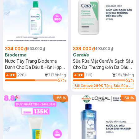
334.000 ₫
338.000 ₫
560.000 ₫
490.000 ₫
Bioderma
CeraVe
Nước Tẩy Trang Bioderma
Sữa Rửa Mặt CeraVe Sạch Sâu
Dành Cho Da Dầu & Hỗn Hợp
Cho Da Thường Đến Da Dầu
500ml
473ml
(228)
717/tháng
(116)
1.5k/tháng
4.9
4.9
57
%
52
%
Bill Cerave 299K Tặng Sữa Rửa
Mặt Cerave 30ml (SL có hạn)
-
55
%
-
50
%