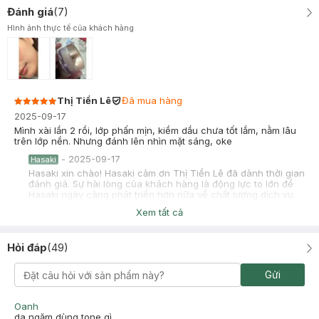
Đánh giá
(
7
)
Hình ảnh thực tế của khách hàng
Thị Tiền Lê
Đã mua hàng
2025-09-17
Mình xài lần 2 rồi, lớp phấn mịn, kiềm dầu chưa tốt lắm, nằm lâu
trên lớp nền. Nhưng đánh lên nhìn mặt sáng, oke
-
2025-09-17
Hasaki
Hasaki xin chào! Hasaki cảm ơn Thị Tiền Lê đã dành thời gian
đánh giá. Sự hài lòng của khách hàng là động lực to lớn để
Hasaki ngày càng phát triển hơn nữa về chất lượng dịch vụ.
Cảm ơn bạn đã tin tưởng và mua sắm tại Hasaki!
Xem tất cả
Nhi
Đã mua hàng
2025-05-15
Hỏi đáp
(
49
)
Phấn phủ mỏng nhẹ , ko bị dày như loại khác. Lâu trôi, làm mịn
lớp nền. Ko nâng tone nhiều.
Gửi
-
2025-05-15
Hasaki
Hasaki xin chào! Hasaki cảm ơn Nhi đã dành thời gian đánh
Oanh
giá. Sự hài lòng của khách hàng là động lực to lớn để Hasaki
da ngăm dùng tone gì