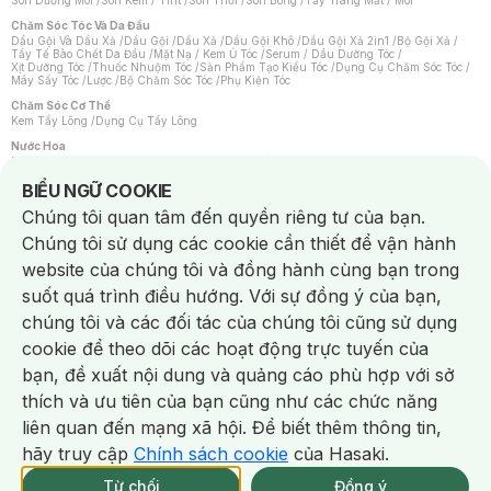
Son Dưỡng Môi
/
Son Kem / Tint
/
Son Thỏi
/
Son Bóng
/
Tẩy Trang Mắt / Môi
Chăm Sóc Tóc Và Da Đầu
Dầu Gội Và Dầu Xả
/
Dầu Gội
/
Dầu Xả
/
Dầu Gội Khô
/
Dầu Gội Xả 2in1
/
Bộ Gội Xả
/
Tẩy Tế Bào Chết Da Đầu
/
Mặt Nạ / Kem Ủ Tóc
/
Serum / Dầu Dưỡng Tóc
/
Xịt Dưỡng Tóc
/
Thuốc Nhuộm Tóc
/
Sản Phẩm Tạo Kiểu Tóc
/
Dụng Cụ Chăm Sóc Tóc
/
Máy Sấy Tóc
/
Lược
/
Bộ Chăm Sóc Tóc
/
Phụ Kiện Tóc
Chăm Sóc Cơ Thể
Kem Tẩy Lông
/
Dụng Cụ Tẩy Lông
Nước Hoa
Nước Hoa Nữ
/
Nước Hoa Nam
/
Nước Hoa Cao Cấp
/
Xịt Thơm Toàn Thân
/
Nước Hoa Vùng Kín
Notice about cookies usage
BIỂU NGỮ COOKIE
Chăm Sóc Cá Nhân
Chúng tôi quan tâm đến quyền riêng tư của bạn.
Chống Muỗi
/
Khẩu Trang
/
Máy Massage
/
Mặt Nạ Xông Hơi
/
Nước Rửa Tay
/
Sản Phẩm Chăm Sóc Khác
/
Bàn Chải Đánh Răng
/
Bàn Chải Điện
/
Chúng tôi sử dụng các cookie cần thiết để vận hành
Hỗ Trợ Trắng Răng
/
Kem Đánh Răng
/
Máy Tăm Nước
/
Nước Súc Miệng
/
Tăm / Chỉ Nha Khoa
/
Xịt Thơm Miệng
/
Dung Dịch Vệ Sinh
/
Dưỡng Vùng Kín
/
website của chúng tôi và đồng hành cùng bạn trong
Khăn Ướt Vệ Sinh Vùng Kín
/
Băng Vệ Sinh
/
Tampon
/
Bọt Cạo Râu
/
Dao Cạo Râu
/
Máy Cạo Râu
suốt quá trình điều hướng. Với sự đồng ý của bạn,
Vấn Đề Về Da
chúng tôi và các đối tác của chúng tôi cũng sử dụng
Da Dầu / Lỗ Chân Lông To
/
Da Khô / Mất Nước
/
Da Lão Hóa
/
Da Mụn
/
Da Nhạy Cảm / Kích Ứng
/
Da Xỉn Màu
/
Thâm / Nám / Tàn Nhang
/
cookie để theo dõi các hoạt động trực tuyến của
Quầng Thâm & Bọng Mắt
/
Sẹo
/
Viêm Da Cơ Địa
bạn, đề xuất nội dung và quảng cáo phù hợp với sở
Dụng Cụ / Phụ Kiện Chăm Sóc Da
Chat i
Bông Tẩy Trang
/
Khăn Lau Mặt Khô
/
Dụng Cụ / Máy Rửa Mặt
/
Máy Chăm Sóc Da
/
thích và ưu tiên của bạn cũng như các chức năng
Dụng Cụ Chăm Sóc Khác
liên quan đến mạng xã hội. Để biết thêm thông tin,
hãy truy cập
Chính sách cookie
của Hasaki.
NowFree 2H
Giao Nhanh Miễn Phí 2H
Xem chi tiết
Từ chối
Đồng ý
Mua online