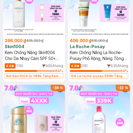
266.000 ₫
406.000 ₫
495.000 ₫
610.000 ₫
Skin1004
La Roche-Posay
Kem Chống Nắng Skin1004
Kem Chống Nắng La Roche-
Cho Da Nhạy Cảm SPF 50+
Posay Phổ Rộng, Nâng Tông
50ml
Kiềm Dầu 50ml
(119)
905/tháng
(28)
635/tháng
4.8
4.9
64
%
64
%
Bill Skin1004 từ 399k Tặng Kem
Bill La roche-posay 399K Tặng
Chống Nắng Cho Da Nhạy Cảm
Gel rửa mặt da dầu nhạy cảm 50ml
SPF 50+ 20ml (SL Có Hạn)
(SL có hạn)
-
38
%
-
32
%