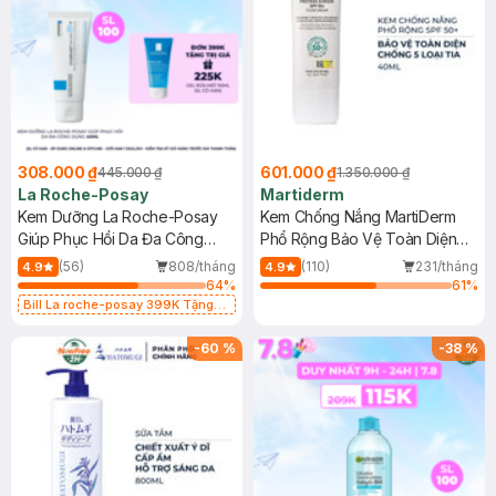
308.000 ₫
601.000 ₫
445.000 ₫
1.350.000 ₫
La Roche-Posay
Martiderm
Kem Dưỡng La Roche-Posay
Kem Chống Nắng MartiDerm
Giúp Phục Hồi Da Đa Công
Phổ Rộng Bảo Vệ Toàn Diện
Dụng 40ml
40ml
(56)
808/tháng
(110)
231/tháng
4.9
4.9
64
%
61
%
Bill La roche-posay 399K Tặng
Gel rửa mặt da dầu nhạy cảm 50ml
(SL có hạn)
-
60
%
-
38
%