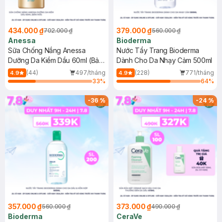
434.000 ₫
379.000 ₫
702.000 ₫
560.000 ₫
Anessa
Bioderma
Sữa Chống Nắng Anessa
Nước Tẩy Trang Bioderma
Dưỡng Da Kiềm Dầu 60ml (Bản
Dành Cho Da Nhạy Cảm 500ml
Mới)
(44)
497/tháng
(228)
771/tháng
4.9
4.9
33
%
64
%
-
36
%
-
24
%
357.000 ₫
373.000 ₫
560.000 ₫
490.000 ₫
Bioderma
CeraVe