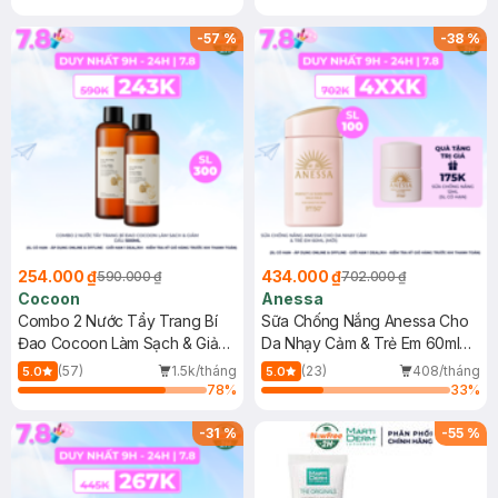
-
57
%
-
38
%
254.000 ₫
434.000 ₫
590.000 ₫
702.000 ₫
Cocoon
Anessa
Combo 2 Nước Tẩy Trang Bí
Sữa Chống Nắng Anessa Cho
Đao Cocoon Làm Sạch & Giảm
Da Nhạy Cảm & Trẻ Em 60ml
Dầu 500ml
(Mới)
(57)
1.5k/tháng
(23)
408/tháng
5.0
5.0
78
%
33
%
-
31
%
-
55
%