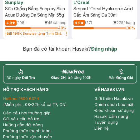
Sunplay
L'Oreal
Sữa Chống Nắng Sunplay Skin
Serum L'Oreal Hyaluronic Acid
Aqua Dưỡng Da Sáng Mịn 55g
Cấp Ẩm Sáng Da 30ml
(108)
454/tháng
(27)
275/tháng
4.9
4.9
48
%
38
%
Bill 199K Sunplay tặng Tinh Chất
Chống Nắng 7g trị giá 30K (SL có
hạn)
Bạn đã có tài khoản Hasaki?
Đăng nhập
return
nowfree
price
HỖ TRỢ KHÁCH HÀNG
VỀ HASAKI.VN
Hotline:
1800 6324
Giới thiệu Hasaki.vn
(Miễn phí , 08-22h kể cả T7, CN)
Chính sách bảo mật
Điều khoản sử dụng
Các câu hỏi thường gặp
Hasaki cẩm nang
Gửi yêu cầu hỗ trợ
Tuyển dụng
Hướng dẫn đặt hàng
Liên hệ
Phương thức thanh toán
Phương thức vận chuyển