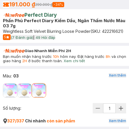
191.000 ₫
290.000 ₫
-
34
%
Perfect Diary
Phấn Phủ Perfect Diary Kiềm Dầu, Ngăn Thấm Nước Màu
03 7g
Weightless Soft Velvet Blurring Loose Powder
(SKU:
422216621
)
5
(
7
Đánh giá)
|
49
Hỏi đáp
Start Icon
Giao Nhanh Miễn Phí 2H
Bạn muốn nhận hàng trước
10h
hôm nay. Đặt hàng trước
8h
và chọn
giao hàng
2H
ở bước thanh toán.
Xem chi tiết
Xem thêm
Màu
:
03
Số lượng:
327/337
Chi nhánh
còn sản phẩm
Xem thêm