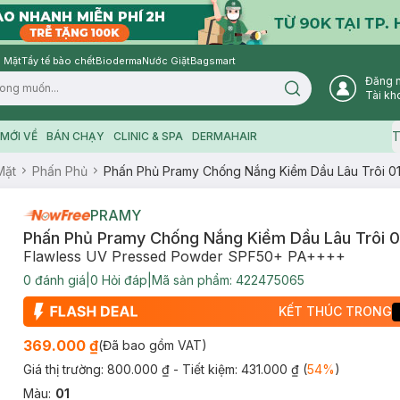
 Mặt
Tẩy tế bào chết
Bioderma
Nước Giặt
Bagsmart
Đăng 
Search icon
Tài kh
T
MỚI VỀ
BÁN CHẠY
CLINIC & SPA
DERMAHAIR
Mặt
Phấn Phủ
Phấn Phủ Pramy Chống Nắng Kiềm Dầu Lâu Trôi 01
PRAMY
Phấn Phủ Pramy Chống Nắng Kiềm Dầu Lâu Trôi 01
Flawless UV Pressed Powder SPF50+ PA++++
0
đánh giá
|
0
Hỏi đáp
|
Mã sản phẩm:
422475065
KẾT THÚC TRONG
369.000 ₫
(Đã bao gồm VAT)
Giá thị trường:
800.000 ₫
- Tiết kiệm:
431.000 ₫
(
54
%
)
Màu
:
01