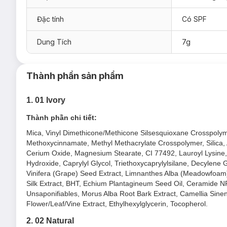
Hiện sản phẩm
Phấn Phủ Pramy Flawless UV Pressed Pow
Đặc tính
Có SPF
01 Ivory - Tông Da Trắng Tự Nhiên
02 Natural - Tông Da Thiên Vàng
Dung Tích
7g
Thành phần sản phẩm
Phấn Phủ Pramy Flawless UV Pressed Powder
1. 01 Ivory
Sản phẩm thích hợp với mọi loại da.
Ưu thế nổi bật của Phấn Phủ Pramy Flawles
Thành phần chi tiết:
Bảo vệ chống nắng mạnh mẽ:
SPF50+ PA++++ kết hợp 
Mica, Vinyl Dimethicone/Methicone Silsesquioxane Crosspolymer
Methoxycinnamate, Methyl Methacrylate Crosspolymer, Silica, 
Che phủ mịn lì hoàn hảo:
Làm mờ lỗ chân lông, cho bề
Cerium Oxide, Magnesium Stearate, CI 77492, Lauroyl Lysine
Thành phần an toàn, lành tính cho mọi loại da:
Không
Hydroxide, Caprylyl Glycol, Triethoxycaprylylsilane, Decylene 
Jojoba, Ceramide NP hỗ trợ chăm sóc da.
Vinifera (Grape) Seed Extract, Limnanthes Alba (Meadowfoam) 
Silk Extract, BHT, Echium Plantagineum Seed Oil, Ceramide NP
Hộp phấn ánh kim 3D:
Hộp phấn ánh kim 3D, đóng nam 
Unsaponifiables, Morus Alba Root Bark Extract, Camellia Sin
Hướng dẫn bảo quản Phấn Phủ Pramy Flawle
Flower/Leaf/Vine Extract, Ethylhexylglycerin, Tocopherol.
Nơi khô ráo thoáng mát.
2. 02 Natural