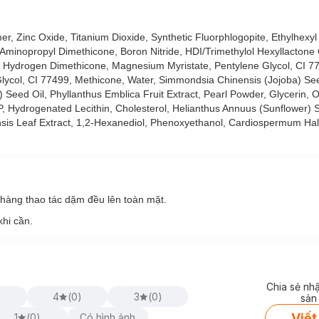
ớt.
, Zinc Oxide, Titanium Dioxide, Synthetic Fluorphlogopite, Ethylhexyl
Aminopropyl Dimethicone, Boron Nitride, HDI/Trimethylol Hexyllactone
, Hydrogen Dimethicone, Magnesium Myristate, Pentylene Glycol, CI 
Glycol, CI 77499, Methicone, Water, Simmondsia Chinensis (Jojoba) Seed
Seed Oil, Phyllanthus Emblica Fruit Extract, Pearl Powder, Glycerin, 
, Hydrogenated Lecithin, Cholesterol, Helianthus Annuus (Sunflower) 
g
ensis Leaf Extract, 1,2-Hexanediol, Phenoxyethanol, Cardiospermum H
hàng thao tác dặm đều lên toàn mặt.
khi cần.
Chia sẻ nh
)
4
(
0
)
3
(
0
)
sản
Viết
1
(
0
)
Có hình ảnh