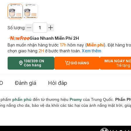
Số lượng:
Giao Nhanh Miễn Phí 2H
Bạn muốn nhận hàng trước
17h
hôm nay (
Miễn phí
). Đặt hàng t
chọn giao hàng
2H
ở bước thanh toán.
Xem thêm
138/339 CN
MUA NGAY N
GIỎ HÀNG
CART PLUS ICON
Còn hàng
Trễ tặng
D
Đánh giá
Hỏi đáp
n phẩm
phấn phủ
đến từ thương hiệu
Pramy
của Trung Quốc.
Phấn P
ng nắng cho da, bảo vệ da khỏi các tác hại của ánh nắng mặt trời, gi