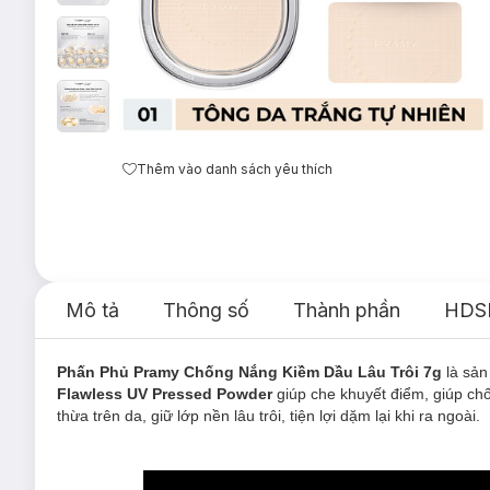
Thêm vào danh sách yêu thích
Mô tả
Thông số
Thành phần
HDS
Phấn Phủ Pramy Chống Nắng Kiềm Dầu Lâu Trôi 7g
là sả
Flawless UV Pressed Powder
giúp che khuyết điểm, giúp chố
thừa trên da, giữ lớp nền lâu trôi, tiện lợi dặm lại khi ra ngoài.