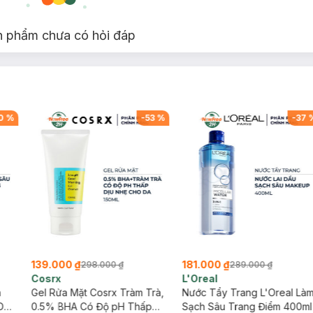
n phẩm chưa có hỏi đáp
0
%
-
53
%
-
37
139.000 ₫
181.000 ₫
298.000 ₫
289.000 ₫
Cosrx
L'Oreal
h
Gel Rửa Mặt Cosrx Tràm Trà,
Nước Tẩy Trang L'Oreal Là
Da
0.5% BHA Có Độ pH Thấp
Sạch Sâu Trang Điểm 400ml