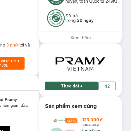
huyện, toàn Quốc từ 249K)
Đổi trả
trong
30 ngày
Xem thêm
rong
3 phút
tới và
OWFREE 2H
 100k
Theo dõi
+
42
hủ Pramy
úp làm giảm dầu
Sản phẩm xem cùng
123.000 ₫
-
32
%
180.000 ₫
innisfree