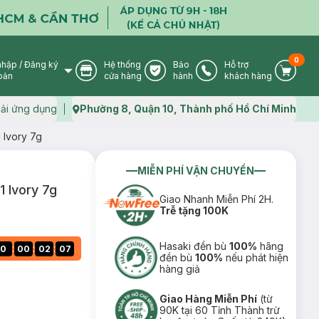
0
nhập
/
Đăng ký
Hệ thống
Bảo
Hỗ trợ
User Icon
Store Icon
Warranty Icon
Phone Icon
Cart I
oản
cửa hàng
hành
khách hàng
ải ứng dụng
Phường 8, Quận 10, Thành phố Hồ Chí Minh
Map icon
 Ivory 7g
MIỄN PHÍ VẬN CHUYỂN
 Ivory 7g
Giao Nhanh Miễn Phí 2H.
Trễ tặng 100K
Hasaki đền bù
100%
hãng
:
:
:
0
00
02
06
đền bù
100%
nếu phát hiện
hàng giả
Giao Hàng Miễn Phí
(từ
90K tại 60 Tỉnh Thành trừ