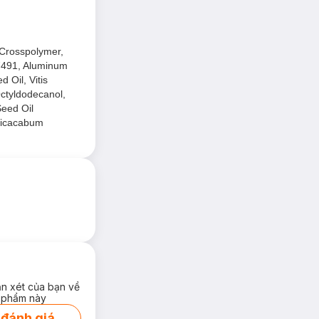
 Crosspolymer,
77491, Aluminum
 Oil, Vitis
Octyldodecanol,
Seed Oil
alicacabum
ận xét của bạn về
 phẩm này
 đánh giá