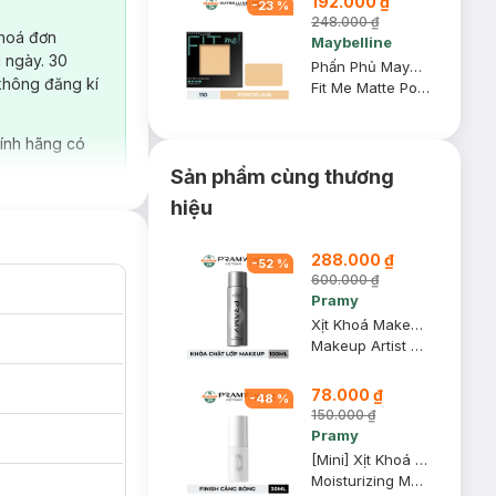
192.000 ₫
-
23
%
248.000 ₫
 hoá đơn
Maybelline
 ngày. 30
Phấn Phủ Maybelline Mịn Lì Kiềm Dầu 110 Porcelain 8.5g
không đăng kí
Fit Me Matte Poreless Powder
ính hãng có
Sản phẩm cùng thương
hiệu
288.000 ₫
-
52
%
600.000 ₫
Pramy
Xịt Khoá Makeup Pramy Kiềm Dầu Lâu Trôi Dưỡng Ẩm 100ml
Makeup Artist Setting Spray
78.000 ₫
-
48
%
150.000 ₫
Pramy
[Mini] Xịt Khoá Makeup Pramy Cấp Ẩm Căng Bóng 30ml
Moisturizing Makeup Setting Spray (Dewy Finish)