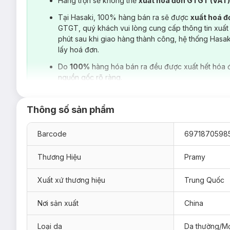
Hàng trộn sẽ không thể
xuất hoá đơn GTGT (VAT
Tại Hasaki, 100% hàng bán ra sẽ được
xuất hoá 
GTGT, quý khách vui lòng cung cấp thông tin xuất
phút sau khi giao hàng thành công, hệ thống Hasa
lấy hoá đơn.
Do
100%
hàng hóa bán ra đều được xuất hết hóa 
nguồn gốc rõ ràng.
Thông số sản phẩm
Barcode
6971870598
Thương Hiệu
Pramy
Xuất xứ thương hiệu
Trung Quốc
Nơi sản xuất
China
Loại da
Da thường/Mọ