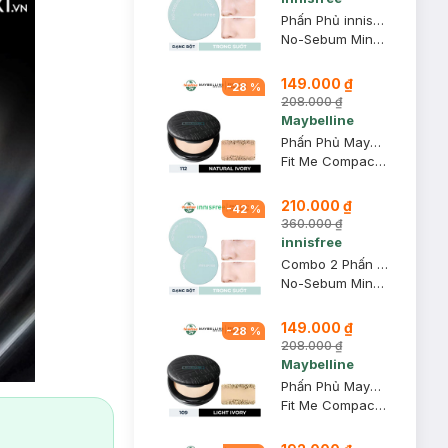
Phấn Phủ innisfree Kiềm Dầu Dạng Bột Khoáng 5g (Mới)
No-Sebum Mineral Powder
149.000 ₫
-
28
%
208.000 ₫
Maybelline
Phấn Phủ Maybelline Mịn Nhẹ Kiềm Dầu Chống Nắng 6g #112
Fit Me Compact Powder SPF32 PA+++ #112 Natural Ivory
210.000 ₫
-
42
%
360.000 ₫
innisfree
Combo 2 Phấn Phủ innisfree Kiềm Dầu Dạng Bột Khoáng 5g (Mới)
No-Sebum Mineral Powder
149.000 ₫
-
28
%
208.000 ₫
Maybelline
Phấn Phủ Maybelline Mịn Nhẹ Kiềm Dầu Chống Nắng 6g #109
Fit Me Compact Powder SPF32 PA+++ #109 Light Ivory