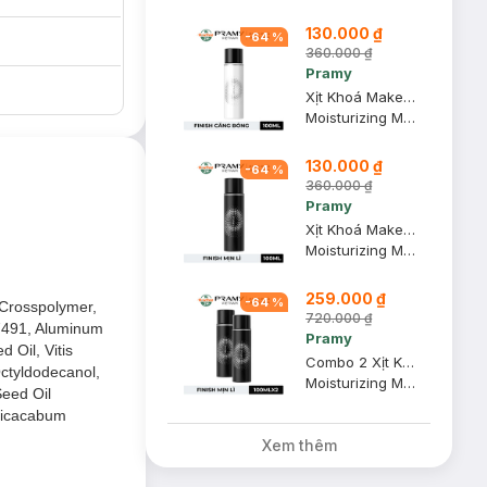
130.000 ₫
-
64
%
360.000 ₫
Pramy
Xịt Khoá Makeup Pramy Cấp Ẩm Căng Bóng 100ml
Moisturizing Makeup Setting Spray (Dewy Finish)
130.000 ₫
-
64
%
360.000 ₫
Pramy
Xịt Khoá Makeup Pramy Cấp Ẩm Mịn Lì 100ml
Moisturizing Makeup Setting Spray (Matte Finish)
259.000 ₫
-
64
%
 Crosspolymer,
720.000 ₫
77491, Aluminum
Pramy
trà trắng, dầu hạt
 Oil, Vitis
Combo 2 Xịt Khoá Makeup Pramy Cấp Ẩm Mịn Lì 100ml
Octyldodecanol,
Moisturizing Makeup Setting Spray (Matte Finish)
Seed Oil
alicacabum
Xem thêm