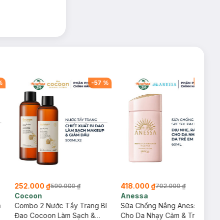
%
-
57
%
-
40
%
252.000 ₫
418.000 ₫
590.000 ₫
702.000 ₫
Cocoon
Anessa
m
Combo 2 Nước Tẩy Trang Bí
Sữa Chống Nắng Anessa
Đao Cocoon Làm Sạch &
Cho Da Nhạy Cảm & Trẻ Em