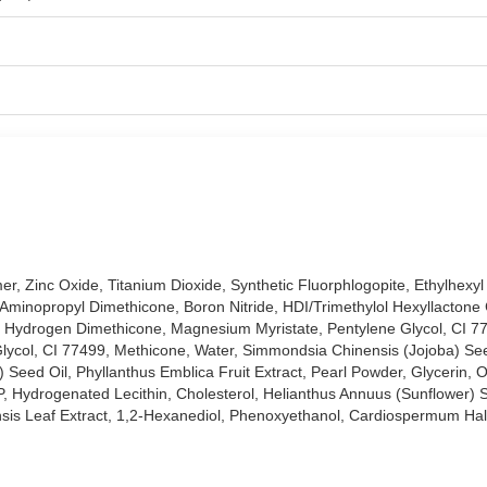
der SPF50+ PA++++ 7g
chính hãng đã có tại
Hasaki
với 2 tông màu:
 SPF50+ PA++++ phù hợp với loại da nào?
s UV Pressed Powder SPF50+ PA++++:
màng lọc vật lý & hóa học, bảo vệ da tối ưu, đã được kiểm chứng.
, Zinc Oxide, Titanium Dioxide, Synthetic Fluorphlogopite, Ethylhexyl
Aminopropyl Dimethicone, Boron Nitride, HDI/Trimethylol Hexyllactone
 mặt da mịn màng. Hạt phấn siêu mịn, chống nước, hạn chế trội nền.
, Hydrogen Dimethicone, Magnesium Myristate, Pentylene Glycol, CI 
 chứa TALC, nhẹ dịu cho mọi loại da. Bổ sung chiết xuất dầu hạt hoa 
Glycol, CI 77499, Methicone, Water, Simmondsia Chinensis (Jojoba) Seed
Seed Oil, Phyllanthus Emblica Fruit Extract, Pearl Powder, Glycerin, 
, Hydrogenated Lecithin, Cholesterol, Helianthus Annuus (Sunflower) 
châm tiện lợi. Nhỏ gọn, dễ mang theo dặm lại mọi lúc.
ensis Leaf Extract, 1,2-Hexanediol, Phenoxyethanol, Cardiospermum H
ss UV Pressed Powder SPF50+ PA++++: