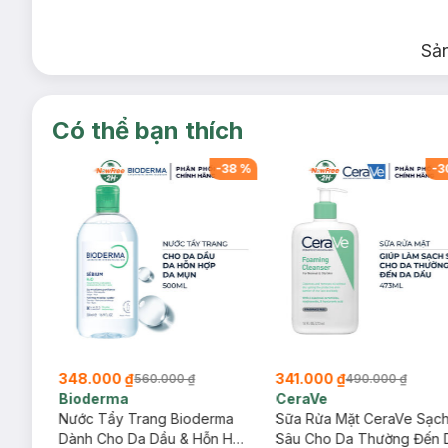
Sả
Có thể bạn thích
-
38
%
-
38
%
-
3
348.000 ₫
341.000 ₫
560.000 ₫
490.000 ₫
Bioderma
CeraVe
rma
Nước Tẩy Trang Bioderma
Sữa Rửa Mặt CeraVe Sạc
m
Dành Cho Da Dầu & Hỗn Hợp
Sâu Cho Da Thường Đến 