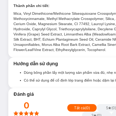
Tránh ánh nắng trực tiếp, nơi có nhiệt độ cao hoặc ẩm ư
Thành phần chi tiết:
Đậy nắp kín sau khi sử dụng.
Mica, Vinyl Dimethicone/Methicone Silsesquioxane Crosspolymer
Lưu ý:
Methoxycinnamate, Methyl Methacrylate Crosspolymer, Silica, 
Cerium Oxide, Magnesium Stearate, CI 77492, Lauroyl Lysine
Ngày sản xuất:
Xem chi tiết trên bao bì.
Hydroxide, Caprylyl Glycol, Triethoxycaprylylsilane, Decylene 
Vinifera (Grape) Seed Extract, Limnanthes Alba (Meadowfoam) 
Hạn sử dụng:
3 năm kể từ ngày sản xuất.
Silk Extract, BHT, Echium Plantagineum Seed Oil, Ceramide NP
Lưu ý: Tác dụng có thể khác nhau tuỳ cơ địa của người dùn
Unsaponifiables, Morus Alba Root Bark Extract, Camellia Sin
Flower/Leaf/Vine Extract, Ethylhexylglycerin, Tocopherol.
Hướng dẫn sử dụng
Dùng bông phần lẩy một lượng sản phẩm vừa đủ, nhẹ n
Có thể sử dụng để cổ định lớp trang điểm hoặc dặm lại 
Đánh giá
0
Tất cả
(
0
)
5
(
0
2
(
0
)