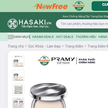
Kem Chống Nắng
Tẩy Trang
Sữa Rửa
Logo
DANH MỤC
HASAKI DEALS
HOT DEALS
THƯƠNG HIỆU
HÀNG 
Hamburger icon
Trang chủ
Sức Khỏe - Làm Đẹp
Trang Điểm
Trang Điểm 