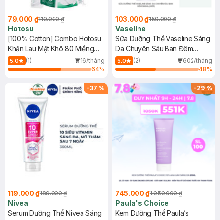
79.000 ₫
103.000 ₫
110.000 ₫
150.000 ₫
Hotosu
Vaseline
[100% Cotton] Combo Hotosu
Sữa Dưỡng Thể Vaseline Sáng
Khăn Lau Mặt Khô 80 Miếng
Da Chuyên Sâu Ban Đêm
(20x20cm) + Bông Tẩy Trang
300ml (Mới)
(1)
16/tháng
(2)
602/tháng
5.0
5.0
150 Miếng
64
%
48
%
-
37
%
-
29
%
119.000 ₫
745.000 ₫
189.000 ₫
1.050.000 ₫
Nivea
Paula's Choice
Serum Dưỡng Thể Nivea Sáng
Kem Dưỡng Thể Paula’s