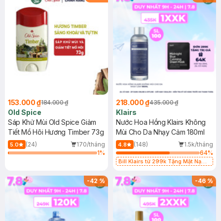
153.000 ₫
218.000 ₫
184.000 ₫
435.000 ₫
Old Spice
Klairs
Sáp Khử Mùi Old Spice Giảm
Nước Hoa Hồng Klairs Không
Tiết Mồ Hôi Hương Timber 73g
Mùi Cho Da Nhạy Cảm 180ml
(24)
170/tháng
(148)
1.5k/tháng
5.0
4.8
1
%
64
%
Bill Klairs từ 299k Tặng Mặt Nạ
Làm Dịu Da & Kiểm Soát Dầu Nhờn
25ml (SL Có Hạn)
-
42
%
-
46
%