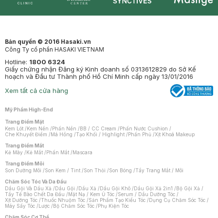
Synctives
Clinic
Dermahair
Mastige
Bản quyền © 2016 Hasaki.vn
Công Ty cổ phần HASAKI VIETNAM
Hotline:
1800 6324
Giấy chứng nhận Đăng ký Kinh doanh số 0313612829 do Sở Kế
hoạch và Đầu tư Thành phố Hồ Chí Minh cấp ngày 13/01/2016
Xem tất cả cửa hàng
Mỹ Phẩm High-End
Trang Điểm Mặt
Kem Lót
/
Kem Nền
/
Phấn Nền
/
BB / CC Cream
/
Phấn Nước Cushion
/
Che Khuyết Điểm
/
Má Hồng
/
Tạo Khối / Highlight
/
Phấn Phủ
/
Xịt Khoá Makeup
Trang Điểm Mắt
Kẻ Mày
/
Kẻ Mắt
/
Phấn Mắt
/
Mascara
Trang Điểm Môi
Son Dưỡng Môi
/
Son Kem / Tint
/
Son Thỏi
/
Son Bóng
/
Tẩy Trang Mắt / Môi
Chăm Sóc Tóc Và Da Đầu
Dầu Gội Và Dầu Xả
/
Dầu Gội
/
Dầu Xả
/
Dầu Gội Khô
/
Dầu Gội Xả 2in1
/
Bộ Gội Xả
/
Tẩy Tế Bào Chết Da Đầu
/
Mặt Nạ / Kem Ủ Tóc
/
Serum / Dầu Dưỡng Tóc
/
Xịt Dưỡng Tóc
/
Thuốc Nhuộm Tóc
/
Sản Phẩm Tạo Kiểu Tóc
/
Dụng Cụ Chăm Sóc Tóc
/
Máy Sấy Tóc
/
Lược
/
Bộ Chăm Sóc Tóc
/
Phụ Kiện Tóc
Chăm Sóc Cơ Thể