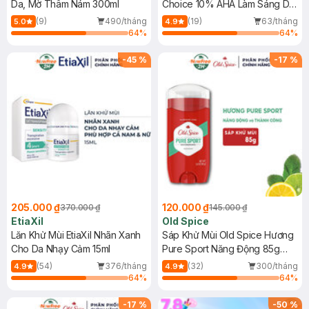
Da, Mờ Thâm Nám 300ml
Choice 10% AHA Làm Sáng Da
210ml
(9)
490/tháng
(19)
63/tháng
5.0
4.9
64
%
64
%
-
45
%
-
17
%
205.000 ₫
120.000 ₫
370.000 ₫
145.000 ₫
EtiaXil
Old Spice
Lăn Khử Mùi EtiaXil Nhãn Xanh
Sáp Khử Mùi Old Spice Hương
Cho Da Nhạy Cảm 15ml
Pure Sport Năng Động 85g
(Đỏ)
(54)
376/tháng
(32)
300/tháng
4.9
4.9
64
%
64
%
-
17
%
-
50
%