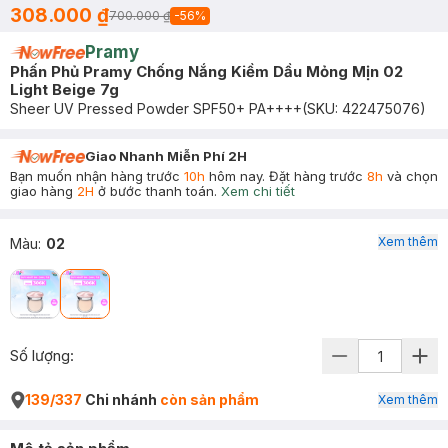
308.000 ₫
700.000 ₫
-
56
%
Pramy
Phấn Phủ Pramy Chống Nắng Kiềm Dầu Mỏng Mịn 02
Light Beige 7g
Sheer UV Pressed Powder SPF50+ PA++++
(SKU:
422475076
)
Giao Nhanh Miễn Phí 2H
Bạn muốn nhận hàng trước
10h
hôm nay. Đặt hàng trước
8h
và chọn
giao hàng
2H
ở bước thanh toán.
Xem chi tiết
Xem thêm
Màu
:
02
Số lượng:
139/337
Chi nhánh
còn sản phẩm
Xem thêm