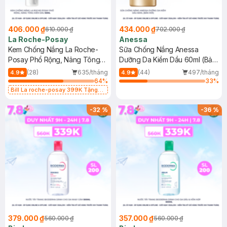
406.000 ₫
434.000 ₫
610.000 ₫
702.000 ₫
La Roche-Posay
Anessa
Kem Chống Nắng La Roche-
Sữa Chống Nắng Anessa
Posay Phổ Rộng, Nâng Tông
Dưỡng Da Kiềm Dầu 60ml (Bản
Kiềm Dầu 50ml
Mới)
(28)
635/tháng
(44)
497/tháng
4.9
4.9
64
%
33
%
Bill La roche-posay 399K Tặng
Gel rửa mặt da dầu nhạy cảm 50ml
(SL có hạn)
-
32
%
-
36
%
379.000 ₫
357.000 ₫
560.000 ₫
560.000 ₫