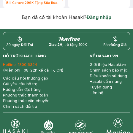
Bill Cerave 299K Tặng Sữa Rửa
Mặt Cerave 30ml (SL có hạn)
Bạn đã có tài khoản Hasaki?
Đăng nhập
return
nowfree
price
HỖ TRỢ KHÁCH HÀNG
VỀ HASAKI.VN
Hotline:
1800 6324
Giới thiệu Hasaki.vn
(Miễn phí , 08-22h kể cả T7, CN)
Chính sách bảo mật
Điều khoản sử dụng
Các câu hỏi thường gặp
Hasaki cẩm nang
Gửi yêu cầu hỗ trợ
Tuyển dụng
Hướng dẫn đặt hàng
Liên hệ
Phương thức thanh toán
Phương thức vận chuyển
Chính sách đổi trả