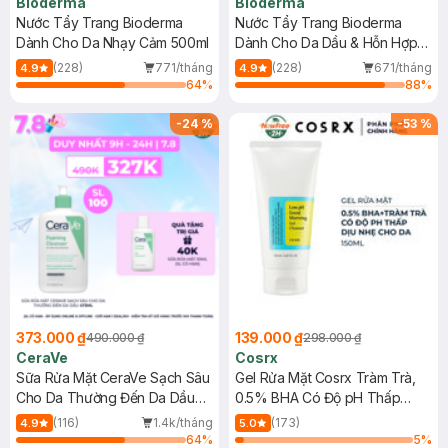
Bioderma
Bioderma
Nước Tẩy Trang Bioderma
Nước Tẩy Trang Bioderma
Dành Cho Da Nhạy Cảm 500ml
Dành Cho Da Dầu & Hỗn Hợp
500ml
(228)
771/tháng
(228)
671/tháng
4.9
4.9
64
%
88
%
-
24
%
-
53
%
373.000 ₫
139.000 ₫
490.000 ₫
298.000 ₫
CeraVe
Cosrx
Sữa Rửa Mặt CeraVe Sạch Sâu
Gel Rửa Mặt Cosrx Tràm Trà,
Cho Da Thường Đến Da Dầu
0.5% BHA Có Độ pH Thấp
473ml
150ml
(116)
1.4k/tháng
(173)
4.9
5.0
64
%
5
%