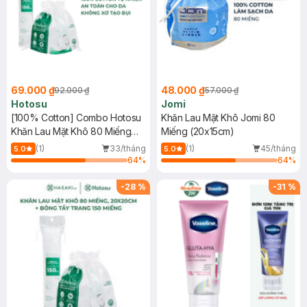
69.000 ₫
48.000 ₫
92.000 ₫
57.000 ₫
Hotosu
Jomi
[100% Cotton] Combo Hotosu
Khăn Lau Mặt Khô Jomi 80
Khăn Lau Mặt Khô 80 Miếng
Miếng (20x15cm)
(15x20cm) + Bông Tẩy Trang
(1)
33/tháng
(1)
45/tháng
5.0
5.0
150 Miếng
64
%
64
%
-
28
%
-
31
%