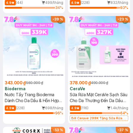
Mới)
(44)
499/tháng
(228)
832/tháng
4.9
4.9
34
%
93
%
-
39
%
-
23
%
343.000 ₫
378.000 ₫
560.000 ₫
490.000 ₫
Bioderma
CeraVe
Nước Tẩy Trang Bioderma
Sữa Rửa Mặt CeraVe Sạch Sâu
Dành Cho Da Dầu & Hỗn Hợp
Cho Da Thường Đến Da Dầu
500ml
473ml
(228)
698/tháng
(116)
1.4k/tháng
4.9
4.9
96
%
64
%
Bill Cerave 299K Tặng Sữa Rửa
Mặt Cerave 30ml (SL có hạn)
-
53
%
-
37
%