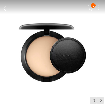
0
Dots
Cart Icon
Back Icon
Wis
Share Ic