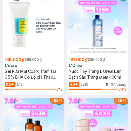
139.000 ₫
181.000 ₫
298.000 ₫
289.000 ₫
Cosrx
L'Oreal
Gel Rửa Mặt Cosrx Tràm Trà,
Nước Tẩy Trang L'Oreal Làm
0.5% BHA Có Độ pH Thấp
Sạch Sâu Trang Điểm 400ml
150ml
(173)
(298)
734/tháng
5.0
4.8
7
%
64
%
-
53
%
-
38
%