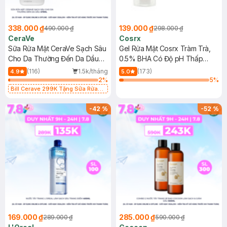
338.000 ₫
139.000 ₫
490.000 ₫
298.000 ₫
CeraVe
Cosrx
Sữa Rửa Mặt CeraVe Sạch Sâu
Gel Rửa Mặt Cosrx Tràm Trà,
Cho Da Thường Đến Da Dầu
0.5% BHA Có Độ pH Thấp
473ml
150ml
(116)
1.5k/tháng
(173)
4.9
5.0
2
%
5
%
Bill Cerave 299K Tặng Sữa Rửa
Mặt Cerave 30ml (SL có hạn)
-
42
%
-
52
%
169.000 ₫
285.000 ₫
289.000 ₫
590.000 ₫