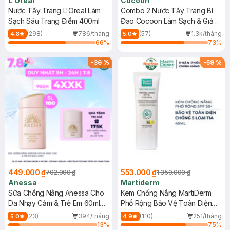
L'Oreal
Cocoon
Nước Tẩy Trang L'Oreal Làm
Combo 2 Nước Tẩy Trang Bí
Sạch Sâu Trang Điểm 400ml
Đao Cocoon Làm Sạch & Giảm
Dầu 500ml
(298)
786/tháng
(57)
1.3k/tháng
4.8
5.0
66
%
73
%
-
36
%
-
59
%
449.000 ₫
553.000 ₫
702.000 ₫
1.350.000 ₫
Anessa
Martiderm
Sữa Chống Nắng Anessa Cho
Kem Chống Nắng MartiDerm
Da Nhạy Cảm & Trẻ Em 60ml
Phổ Rộng Bảo Vệ Toàn Diện
(Mới)
40ml
(23)
394/tháng
(110)
251/tháng
5.0
4.9
13
%
75
%