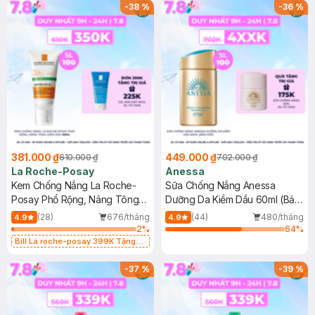
SPF 50+ 20ml (SL Có Hạn)
-
38
%
-
36
%
381.000 ₫
449.000 ₫
610.000 ₫
702.000 ₫
La Roche-Posay
Anessa
Kem Chống Nắng La Roche-
Sữa Chống Nắng Anessa
Posay Phổ Rộng, Nâng Tông
Dưỡng Da Kiềm Dầu 60ml (Bản
Kiềm Dầu 50ml
Mới)
(28)
676/tháng
(44)
480/tháng
4.9
4.9
2
%
64
%
Bill La roche-posay 399K Tặng
Gel rửa mặt da dầu nhạy cảm 50ml
(SL có hạn)
-
37
%
-
39
%