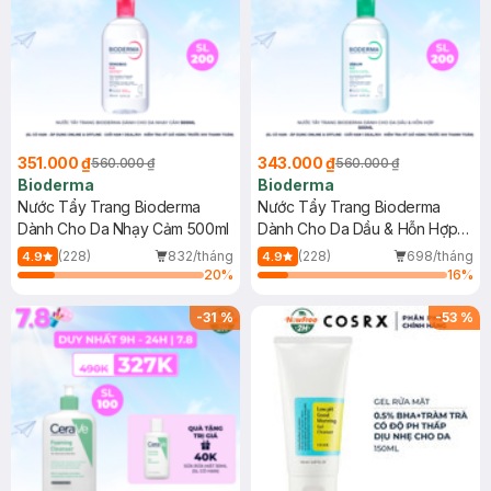
351.000 ₫
343.000 ₫
560.000 ₫
560.000 ₫
Bioderma
Bioderma
Nước Tẩy Trang Bioderma
Nước Tẩy Trang Bioderma
Dành Cho Da Nhạy Cảm 500ml
Dành Cho Da Dầu & Hỗn Hợp
500ml
(228)
832/tháng
(228)
698/tháng
4.9
4.9
20
%
16
%
-
31
%
-
53
%