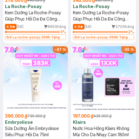
278.000 ₫
545.000 ₫
445.000 ₫
889.000 ₫
La Roche-Posay
La Roche-Posay
Kem Dưỡng La Roche-Posay
Kem Dưỡng La Roche-Posay
Giúp Phục Hồi Da Đa Công
Giúp Phục Hồi Da Đa Công
Dụng 40ml
Dụng 100ml
(56)
895/tháng
(56)
370/tháng
4.9
4.9
3
%
2
%
Bill La roche-posay 399K Tặng
Bill La roche-posay 399K Tặng
Gel rửa mặt da dầu nhạy cảm 50ml
Gel rửa mặt da dầu nhạy cảm 50ml
(SL có hạn)
(SL có hạn)
-
47
%
-
55
%
390.000 ₫
197.000 ₫
730.000 ₫
435.000 ₫
Embryolisse
Klairs
Sữa Dưỡng Ẩm Embryolisse
Nước Hoa Hồng Klairs Không
Siêu Phục Hồi Da 75ml
Mùi Cho Da Nhạy Cảm 180ml