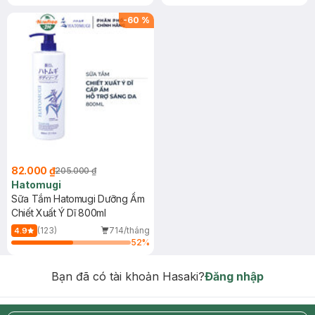
-
60
%
82.000 ₫
205.000 ₫
Hatomugi
Sữa Tắm Hatomugi Dưỡng Ẩm
Chiết Xuất Ý Dĩ 800ml
(123)
714/tháng
4.9
52
%
Bạn đã có tài khoản Hasaki?
Đăng nhập