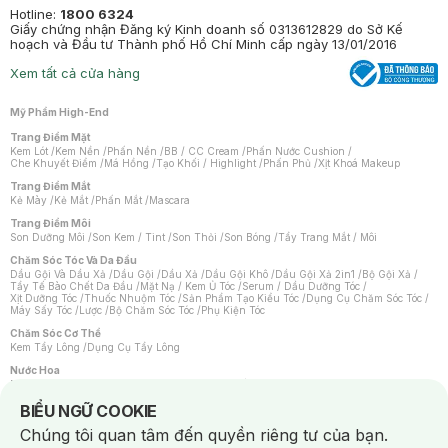
Hotline:
1800 6324
Giấy chứng nhận Đăng ký Kinh doanh số 0313612829 do Sở Kế
hoạch và Đầu tư Thành phố Hồ Chí Minh cấp ngày 13/01/2016
Xem tất cả cửa hàng
Mỹ Phẩm High-End
Trang Điểm Mặt
Kem Lót
/
Kem Nền
/
Phấn Nền
/
BB / CC Cream
/
Phấn Nước Cushion
/
Che Khuyết Điểm
/
Má Hồng
/
Tạo Khối / Highlight
/
Phấn Phủ
/
Xịt Khoá Makeup
Trang Điểm Mắt
Kẻ Mày
/
Kẻ Mắt
/
Phấn Mắt
/
Mascara
Trang Điểm Môi
Son Dưỡng Môi
/
Son Kem / Tint
/
Son Thỏi
/
Son Bóng
/
Tẩy Trang Mắt / Môi
Chăm Sóc Tóc Và Da Đầu
Dầu Gội Và Dầu Xả
/
Dầu Gội
/
Dầu Xả
/
Dầu Gội Khô
/
Dầu Gội Xả 2in1
/
Bộ Gội Xả
/
Tẩy Tế Bào Chết Da Đầu
/
Mặt Nạ / Kem Ủ Tóc
/
Serum / Dầu Dưỡng Tóc
/
Xịt Dưỡng Tóc
/
Thuốc Nhuộm Tóc
/
Sản Phẩm Tạo Kiểu Tóc
/
Dụng Cụ Chăm Sóc Tóc
/
Máy Sấy Tóc
/
Lược
/
Bộ Chăm Sóc Tóc
/
Phụ Kiện Tóc
Chăm Sóc Cơ Thể
Kem Tẩy Lông
/
Dụng Cụ Tẩy Lông
Nước Hoa
Nước Hoa Nữ
/
Nước Hoa Nam
/
Nước Hoa Cao Cấp
/
Xịt Thơm Toàn Thân
/
Nước Hoa Vùng Kín
Notice about cookies usage
BIỂU NGỮ COOKIE
Chăm Sóc Cá Nhân
Chúng tôi quan tâm đến quyền riêng tư của bạn.
Chống Muỗi
/
Khẩu Trang
/
Máy Massage
/
Mặt Nạ Xông Hơi
/
Nước Rửa Tay
/
Sản Phẩm Chăm Sóc Khác
/
Bàn Chải Đánh Răng
/
Bàn Chải Điện
/