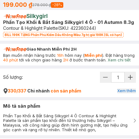
199.000 ₫
278.000 ₫
-
28
%
Silkygirl
Phấn Tạo Khối & Bắt Sáng Silkygirl 4 Ô - 01 Autumn 8.3g
Contour & Highlight Palette
(SKU:
422360244
)
BILL 199K TẶNG Phấn Phủ Kiềm Dầu Không Màu 7g trị giá 198K (SL có hạn)
Giao Nhanh Miễn Phí 2H
Bạn muốn nhận hàng trước
16h
hôm nay (
Miễn phí
). Đặt hàng trong
40 phút
tới và chọn giao hàng
2H
ở bước thanh toán.
Xem chi tiết
Số lượng:
330/337
Chi nhánh
còn sản phẩm
Xem thêm
Mô tả sản phẩm
Phấn Tạo Khối & Bắt Sáng Silkygirl 4 Ô Contour & Highlight
Palette là sản phẩm tạo khối đến từ thương hiệu Silkygirl –
Malaysia, với công năng giúp định hình gương mặt, tạo hiệu ứng
góc cạnh và rạng rỡ tự nhiên. Thiết kế nhỏ gọn,