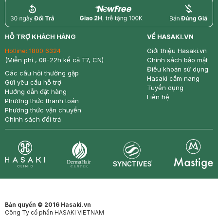
return
nowfree
price
HỖ TRỢ KHÁCH HÀNG
VỀ HASAKI.VN
Hotline:
1800 6324
Giới thiệu Hasaki.vn
(Miễn phí , 08-22h kể cả T7, CN)
Chính sách bảo mật
Điều khoản sử dụng
Các câu hỏi thường gặp
Hasaki cẩm nang
Gửi yêu cầu hỗ trợ
Tuyển dụng
Hướng dẫn đặt hàng
Liên hệ
Phương thức thanh toán
Phương thức vận chuyển
Chính sách đổi trả
Synctives
Clinic
Dermahair
Mastige
Bản quyền © 2016 Hasaki.vn
Công Ty cổ phần HASAKI VIETNAM