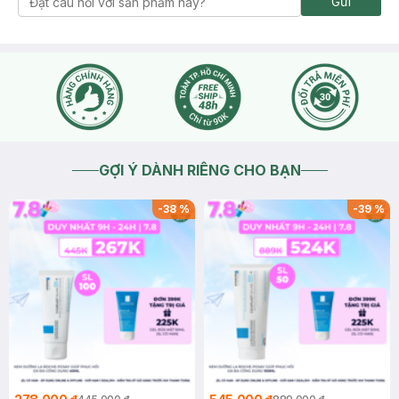
Gửi
GỢI Ý DÀNH RIÊNG CHO BẠN
-
38
%
-
39
%