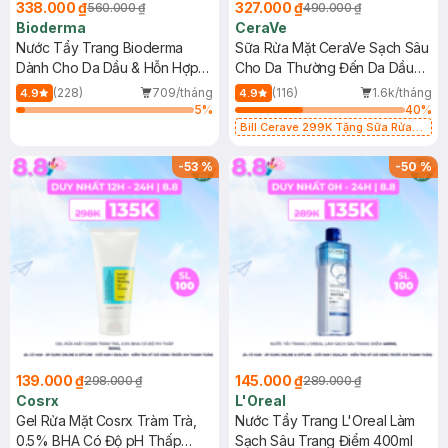
338.000 ₫
327.000 ₫
560.000 ₫
490.000 ₫
Bioderma
CeraVe
Nước Tẩy Trang Bioderma
Sữa Rửa Mặt CeraVe Sạch Sâu
Dành Cho Da Dầu & Hỗn Hợp
Cho Da Thường Đến Da Dầu
500ml
473ml
(228)
709/tháng
(116)
1.6k/tháng
4.9
4.9
5
%
40
%
Bill Cerave 299K Tặng Sữa Rửa
Mặt Cerave 30ml (SL có hạn)
-
53
%
-
50
%
139.000 ₫
145.000 ₫
298.000 ₫
289.000 ₫
Cosrx
L'Oreal
Gel Rửa Mặt Cosrx Tràm Trà,
Nước Tẩy Trang L'Oreal Làm
0.5% BHA Có Độ pH Thấp
Sạch Sâu Trang Điểm 400ml