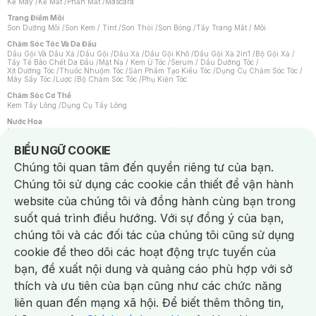
Kẻ Mày
/
Kẻ Mắt
/
Phấn Mắt
/
Mascara
Trang Điểm Môi
Son Dưỡng Môi
/
Son Kem / Tint
/
Son Thỏi
/
Son Bóng
/
Tẩy Trang Mắt / Môi
Chăm Sóc Tóc Và Da Đầu
Dầu Gội Và Dầu Xả
/
Dầu Gội
/
Dầu Xả
/
Dầu Gội Khô
/
Dầu Gội Xả 2in1
/
Bộ Gội Xả
/
Tẩy Tế Bào Chết Da Đầu
/
Mặt Nạ / Kem Ủ Tóc
/
Serum / Dầu Dưỡng Tóc
/
Xịt Dưỡng Tóc
/
Thuốc Nhuộm Tóc
/
Sản Phẩm Tạo Kiểu Tóc
/
Dụng Cụ Chăm Sóc Tóc
/
Máy Sấy Tóc
/
Lược
/
Bộ Chăm Sóc Tóc
/
Phụ Kiện Tóc
Chăm Sóc Cơ Thể
Kem Tẩy Lông
/
Dụng Cụ Tẩy Lông
Nước Hoa
Nước Hoa Nữ
/
Nước Hoa Nam
/
Nước Hoa Cao Cấp
/
Xịt Thơm Toàn Thân
/
Nước Hoa Vùng Kín
Notice about cookies usage
BIỂU NGỮ COOKIE
Chăm Sóc Cá Nhân
Chúng tôi quan tâm đến quyền riêng tư của bạn.
Chống Muỗi
/
Khẩu Trang
/
Máy Massage
/
Mặt Nạ Xông Hơi
/
Nước Rửa Tay
/
Sản Phẩm Chăm Sóc Khác
/
Bàn Chải Đánh Răng
/
Bàn Chải Điện
/
Chúng tôi sử dụng các cookie cần thiết để vận hành
Hỗ Trợ Trắng Răng
/
Kem Đánh Răng
/
Máy Tăm Nước
/
Nước Súc Miệng
/
Tăm / Chỉ Nha Khoa
/
Xịt Thơm Miệng
/
Dung Dịch Vệ Sinh
/
Dưỡng Vùng Kín
/
website của chúng tôi và đồng hành cùng bạn trong
Khăn Ướt Vệ Sinh Vùng Kín
/
Băng Vệ Sinh
/
Tampon
/
Bọt Cạo Râu
/
Dao Cạo Râu
/
Máy Cạo Râu
suốt quá trình điều hướng. Với sự đồng ý của bạn,
Vấn Đề Về Da
chúng tôi và các đối tác của chúng tôi cũng sử dụng
Da Dầu / Lỗ Chân Lông To
/
Da Khô / Mất Nước
/
Da Lão Hóa
/
Da Mụn
/
Da Nhạy Cảm / Kích Ứng
/
Da Xỉn Màu
/
Thâm / Nám / Tàn Nhang
/
cookie để theo dõi các hoạt động trực tuyến của
Quầng Thâm & Bọng Mắt
/
Sẹo
/
Viêm Da Cơ Địa
bạn, đề xuất nội dung và quảng cáo phù hợp với sở
Dụng Cụ / Phụ Kiện Chăm Sóc Da
Chat i
Bông Tẩy Trang
/
Khăn Lau Mặt Khô
/
Dụng Cụ / Máy Rửa Mặt
/
Máy Chăm Sóc Da
/
thích và ưu tiên của bạn cũng như các chức năng
Dụng Cụ Chăm Sóc Khác
liên quan đến mạng xã hội. Để biết thêm thông tin,