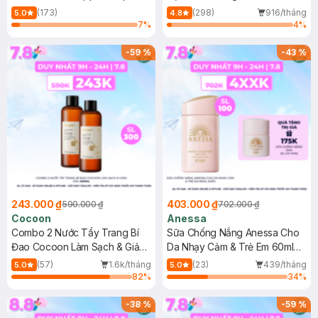
150ml
(173)
(298)
916/tháng
5.0
4.8
7
%
4
%
-
59
%
-
43
%
243.000 ₫
403.000 ₫
590.000 ₫
702.000 ₫
Cocoon
Anessa
Combo 2 Nước Tẩy Trang Bí
Sữa Chống Nắng Anessa Cho
Đao Cocoon Làm Sạch & Giảm
Da Nhạy Cảm & Trẻ Em 60ml
Dầu 500ml
(Mới)
(57)
1.6k/tháng
(23)
439/tháng
5.0
5.0
82
%
34
%
-
38
%
-
59
%