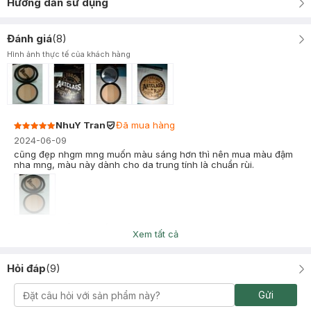
Hướng dẫn sử dụng
Đánh giá
(
8
)
Hình ảnh thực tế của khách hàng
NhuY Tran
Đã mua hàng
2024-06-09
cũng đẹp nhgm mng muốn màu sáng hơn thì nên mua màu đậm
nha mng, màu này dành cho da trung tính là chuẩn rùi.
Hiền Nguyễn
Đã mua hàng
Xem tất cả
2024-05-23
Ê thích quá nên tui phải vào app cho 5 sao :”> mua mấy loại
Hỏi đáp
(
9
)
đánh khối rồi mà kg có tác dụng mấy, ôm tâm lý mua chơi thử
thôi ai mà dè đỉnh quá đỉnh. Phấn mịn với bám tốt nha, dễ tán,
mà quan trọng là rãnh má tui có chổ tối tui bù sáng vào nó sáng
Gửi
hẳn lên nhìn mặt đầy đặn hẳn. Hiệu ứng 100 điểm. Sẽ mua lại :”>