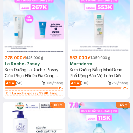
278.000 ₫
553.000 ₫
445.000 ₫
1.350.000 ₫
La Roche-Posay
Martiderm
Kem Dưỡng La Roche-Posay
Kem Chống Nắng MartiDerm
Giúp Phục Hồi Da Đa Công
Phổ Rộng Bảo Vệ Toàn Diện
Dụng 40ml
40ml
(56)
895/tháng
(110)
251/tháng
4.9
4.9
1
%
12
%
Bill La roche-posay 399K Tặng
Gel rửa mặt da dầu nhạy cảm 50ml
(SL có hạn)
-
60
%
-
45
%