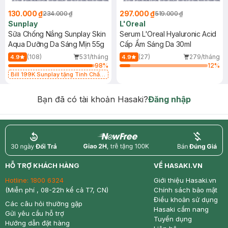
130.000 ₫
297.000 ₫
234.000 ₫
519.000 ₫
Sunplay
L'Oreal
Sữa Chống Nắng Sunplay Skin
Serum L'Oreal Hyaluronic Acid
Aqua Dưỡng Da Sáng Mịn 55g
Cấp Ẩm Sáng Da 30ml
(108)
531/tháng
(27)
279/tháng
4.9
4.9
98
%
12
%
Bill 199K Sunplay tặng Tinh Chất
Chống Nắng 7g trị giá 30K (SL có
hạn)
Bạn đã có tài khoản Hasaki?
Đăng nhập
return
nowfree
price
HỖ TRỢ KHÁCH HÀNG
VỀ HASAKI.VN
Hotline:
1800 6324
Giới thiệu Hasaki.vn
(Miễn phí , 08-22h kể cả T7, CN)
Chính sách bảo mật
Điều khoản sử dụng
Các câu hỏi thường gặp
Hasaki cẩm nang
Gửi yêu cầu hỗ trợ
Tuyển dụng
Hướng dẫn đặt hàng