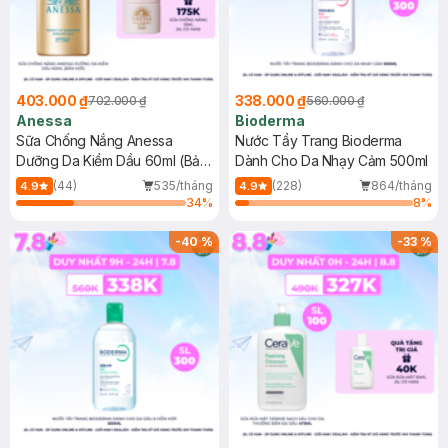
403.000 ₫
338.000 ₫
702.000 ₫
560.000 ₫
Anessa
Bioderma
Sữa Chống Nắng Anessa
Nước Tẩy Trang Bioderma
Dưỡng Da Kiềm Dầu 60ml (Bản
Dành Cho Da Nhạy Cảm 500ml
Mới)
(44)
535/tháng
(228)
864/tháng
4.9
4.9
34
%
8
%
-
40
%
-
33
%