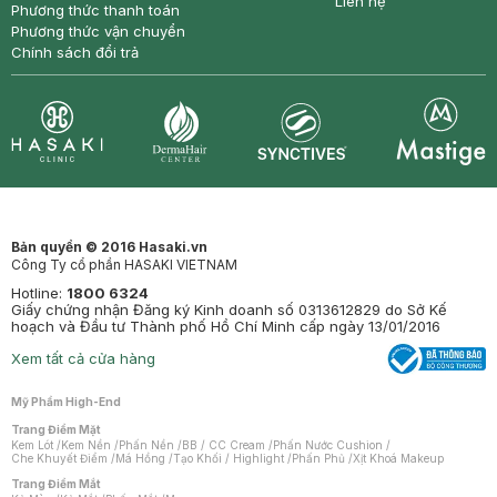
Liên hệ
Phương thức thanh toán
Phương thức vận chuyển
Chính sách đổi trả
Synctives
Clinic
Dermahair
Mastige
Bản quyền © 2016 Hasaki.vn
Công Ty cổ phần HASAKI VIETNAM
Hotline:
1800 6324
Giấy chứng nhận Đăng ký Kinh doanh số 0313612829 do Sở Kế
hoạch và Đầu tư Thành phố Hồ Chí Minh cấp ngày 13/01/2016
Xem tất cả cửa hàng
Mỹ Phẩm High-End
Trang Điểm Mặt
Kem Lót
/
Kem Nền
/
Phấn Nền
/
BB / CC Cream
/
Phấn Nước Cushion
/
Che Khuyết Điểm
/
Má Hồng
/
Tạo Khối / Highlight
/
Phấn Phủ
/
Xịt Khoá Makeup
Trang Điểm Mắt