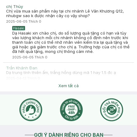
chị Thùy
Chị vừa mua sản phẩm này tại chi nhánh Lê Văn Khương Q12,
nhubgw sao k được nhận cây cọ vậy shop?
2025-06-05
Thích
0
Hasaki
Dạ Hasaki xin chào chị, do số lượng quà tặng có hạn và tùy
vào lượng khách mỗi chi nhánh không cố định nên trước khi
thanh toán chị có thể nhờ nhân viên kiểm tra lại quà tặng và
giá hoặc giá giảm trước cho chị ạ. Trường hợp của chị có thể
đã hết quà tặng, mong chị thông cảm nhé.
2025-06-05
Thích
0
Trần Khánh Đan
Dạ trung tính thiên ấm, trắng hồng dùng mã 1 hay 1.5 đc ạ
2025-04-12
Thích
0
Hasaki
Xem tất cả
Hasaki xin chào , để tiện hỗ trợ hơn cho bạn , bạn nhấn nút
phần "chat với chúng tôi" cho mình biết thêm tình trạng da
bạn nhé !
2025-04-12
Thích
0
GỢI Ý DÀNH RIÊNG CHO BẠN