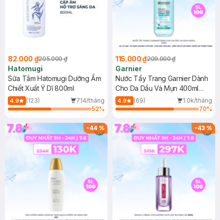
82.000 ₫
115.000 ₫
205.000 ₫
209.000 ₫
Hatomugi
Garnier
Sữa Tắm Hatomugi Dưỡng Ẩm
Nước Tẩy Trang Garnier Dành
Chiết Xuất Ý Dĩ 800ml
Cho Da Dầu Và Mụn 400ml
(Mới)
(123)
714/tháng
(69)
1.0k/tháng
4.9
4.9
52
%
70
%
-
44
%
-
43
%