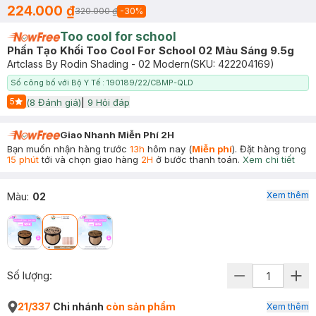
224.000 ₫
320.000 ₫
-
30
%
Too cool for school
Phấn Tạo Khối Too Cool For School 02 Màu Sáng 9.5g
Artclass By Rodin Shading - 02 Modern
(SKU:
422204169
)
Số công bố với Bộ Y Tế : 190189/22/CBMP-QLD
5
(
8
Đánh giá)
|
9
Hỏi đáp
Start Icon
Giao Nhanh Miễn Phí 2H
Bạn muốn nhận hàng trước
13h
hôm nay (
Miễn phí
). Đặt hàng trong
15 phút
tới và chọn giao hàng
2H
ở bước thanh toán.
Xem chi tiết
Xem thêm
Màu
:
02
Số lượng:
21/337
Chi nhánh
còn sản phẩm
Xem thêm