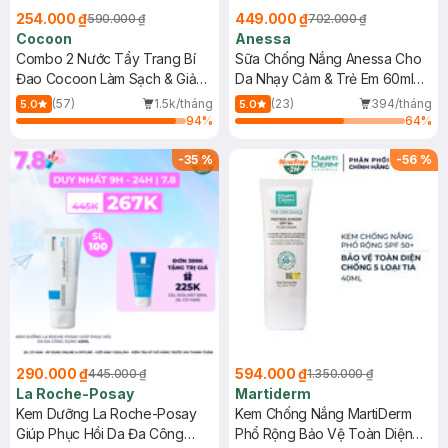
254.000 ₫
449.000 ₫
590.000 ₫
702.000 ₫
Cocoon
Anessa
Combo 2 Nước Tẩy Trang Bí
Sữa Chống Nắng Anessa Cho
Đao Cocoon Làm Sạch & Giảm
Da Nhạy Cảm & Trẻ Em 60ml
Dầu 500ml
(Mới)
(57)
1.5k/tháng
(23)
394/tháng
5.0
5.0
94
%
64
%
-
35
%
-
56
%
290.000 ₫
594.000 ₫
445.000 ₫
1.350.000 ₫
La Roche-Posay
Martiderm
Kem Dưỡng La Roche-Posay
Kem Chống Nắng MartiDerm
Giúp Phục Hồi Da Đa Công
Phổ Rộng Bảo Vệ Toàn Diện