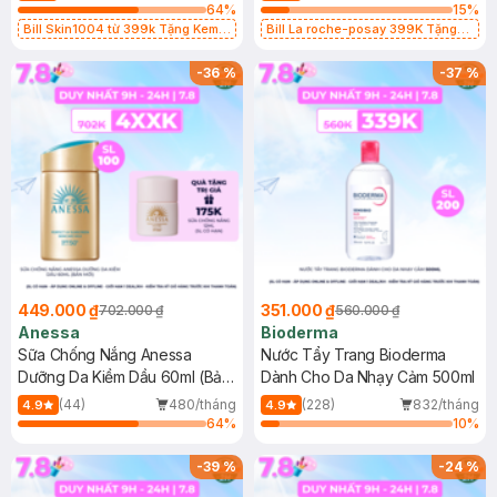
64
%
15
%
Bill Skin1004 từ 399k Tặng Kem
Bill La roche-posay 399K Tặng
Chống Nắng Cho Da Nhạy Cảm
Gel rửa mặt da dầu nhạy cảm 50ml
SPF 50+ 20ml (SL Có Hạn)
(SL có hạn)
-
36
%
-
37
%
449.000 ₫
351.000 ₫
702.000 ₫
560.000 ₫
Anessa
Bioderma
Sữa Chống Nắng Anessa
Nước Tẩy Trang Bioderma
Dưỡng Da Kiềm Dầu 60ml (Bản
Dành Cho Da Nhạy Cảm 500ml
Mới)
(44)
480/tháng
(228)
832/tháng
4.9
4.9
64
%
10
%
-
39
%
-
24
%