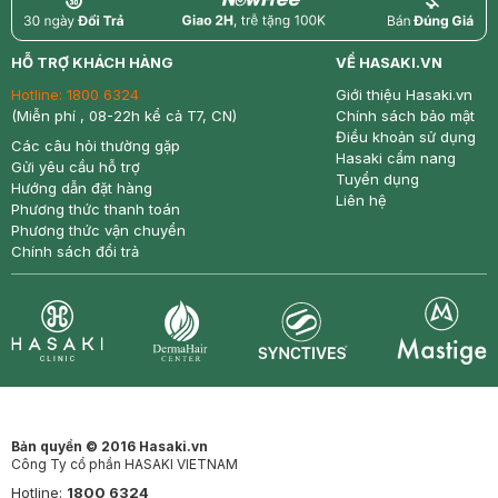
return
nowfree
price
HỖ TRỢ KHÁCH HÀNG
VỀ HASAKI.VN
Hotline:
1800 6324
Giới thiệu Hasaki.vn
(Miễn phí , 08-22h kể cả T7, CN)
Chính sách bảo mật
Điều khoản sử dụng
Các câu hỏi thường gặp
Hasaki cẩm nang
Gửi yêu cầu hỗ trợ
Tuyển dụng
Hướng dẫn đặt hàng
Liên hệ
Phương thức thanh toán
Phương thức vận chuyển
Chính sách đổi trả
Synctives
Clinic
Dermahair
Mastige
Bản quyền © 2016 Hasaki.vn
Công Ty cổ phần HASAKI VIETNAM
Hotline:
1800 6324