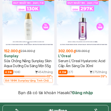
152.000 ₫
302.000 ₫
234.000 ₫
519.000 ₫
Sunplay
L'Oreal
Sữa Chống Nắng Sunplay Skin
Serum L'Oreal Hyaluronic Acid
Aqua Dưỡng Da Sáng Mịn 55g
Cấp Ẩm Sáng Da 30ml
(108)
454/tháng
(27)
275/tháng
4.9
4.9
48
%
39
%
Bill 199K Sunplay tặng Tinh Chất
Chống Nắng 7g trị giá 30K (SL có
hạn)
Bạn đã có tài khoản Hasaki?
Đăng nhập