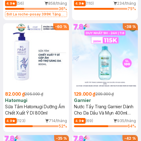
Dụng 40ml
40ml
(56)
858/tháng
(110)
234/tháng
4.9
4.9
36
%
75
%
Bill La roche-posay 399K Tặng
Gel rửa mặt da dầu nhạy cảm 50ml
(SL có hạn)
-
60
%
-
38
%
82.000 ₫
129.000 ₫
205.000 ₫
209.000 ₫
Hatomugi
Garnier
Sữa Tắm Hatomugi Dưỡng Ẩm
Nước Tẩy Trang Garnier Dành
Chiết Xuất Ý Dĩ 800ml
Cho Da Dầu Và Mụn 400ml
(Mới)
(123)
714/tháng
(69)
935/tháng
4.9
4.9
52
%
64
%
-
35
%
-
42
%