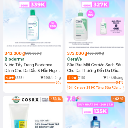
343.000 ₫
373.000 ₫
560.000 ₫
490.000 ₫
Bioderma
CeraVe
Nước Tẩy Trang Bioderma
Sữa Rửa Mặt CeraVe Sạch Sâu
Dành Cho Da Dầu & Hỗn Hợp
Cho Da Thường Đến Da Dầu
500ml
473ml
(228)
698/tháng
(116)
1.4k/tháng
4.9
4.9
5
%
64
%
Bill Cerave 299K Tặng Sữa Rửa
Mặt Cerave 30ml (SL có hạn)
-
53
%
-
42
%