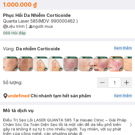
1.000.000 ₫
Phục Hồi Da Nhiễm Corticoide
Quanta Laser 585
(MDV:
990000462
)
Liệu trình
|
người mua
User Product Icon
Timer Gray Icon
0
69
Hỏi đáp
Xem thêm
Vùng
:
Da nhiễm Corticoide
Số lượng:
undefined
Chi nhánh tạm hết sản phẩm
Xem thêm
Mô tả dịch vụ
Điều Trị Sẹo Lồi LASER QUANTA 585 Tại Hasaki Clinic – Giải Pháp
Chăm Sóc Da Toàn Diện Sẹo lồi là một vấn đề da liễu phổ biến
gây ra không ít sự tự ti cho nhiều người. Tuy nhiên, với sự phát
triển của công nghệ, các phương pháp đi