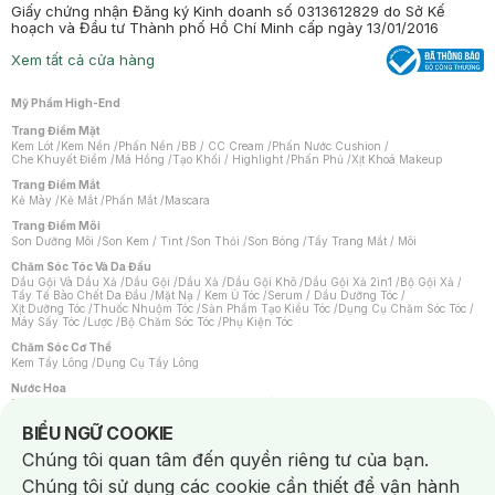
Giấy chứng nhận Đăng ký Kinh doanh số 0313612829 do Sở Kế
hoạch và Đầu tư Thành phố Hồ Chí Minh cấp ngày 13/01/2016
Xem tất cả cửa hàng
Mỹ Phẩm High-End
Trang Điểm Mặt
Kem Lót
/
Kem Nền
/
Phấn Nền
/
BB / CC Cream
/
Phấn Nước Cushion
/
Che Khuyết Điểm
/
Má Hồng
/
Tạo Khối / Highlight
/
Phấn Phủ
/
Xịt Khoá Makeup
Trang Điểm Mắt
Kẻ Mày
/
Kẻ Mắt
/
Phấn Mắt
/
Mascara
Trang Điểm Môi
Son Dưỡng Môi
/
Son Kem / Tint
/
Son Thỏi
/
Son Bóng
/
Tẩy Trang Mắt / Môi
Chăm Sóc Tóc Và Da Đầu
Dầu Gội Và Dầu Xả
/
Dầu Gội
/
Dầu Xả
/
Dầu Gội Khô
/
Dầu Gội Xả 2in1
/
Bộ Gội Xả
/
Tẩy Tế Bào Chết Da Đầu
/
Mặt Nạ / Kem Ủ Tóc
/
Serum / Dầu Dưỡng Tóc
/
Xịt Dưỡng Tóc
/
Thuốc Nhuộm Tóc
/
Sản Phẩm Tạo Kiểu Tóc
/
Dụng Cụ Chăm Sóc Tóc
/
Máy Sấy Tóc
/
Lược
/
Bộ Chăm Sóc Tóc
/
Phụ Kiện Tóc
Chăm Sóc Cơ Thể
Kem Tẩy Lông
/
Dụng Cụ Tẩy Lông
Nước Hoa
Nước Hoa Nữ
/
Nước Hoa Nam
/
Nước Hoa Cao Cấp
/
Xịt Thơm Toàn Thân
/
Nước Hoa Vùng Kín
Notice about cookies usage
BIỂU NGỮ COOKIE
Chăm Sóc Cá Nhân
Chúng tôi quan tâm đến quyền riêng tư của bạn.
Chống Muỗi
/
Khẩu Trang
/
Máy Massage
/
Mặt Nạ Xông Hơi
/
Nước Rửa Tay
/
Sản Phẩm Chăm Sóc Khác
/
Bàn Chải Đánh Răng
/
Bàn Chải Điện
/
Chúng tôi sử dụng các cookie cần thiết để vận hành
Hỗ Trợ Trắng Răng
/
Kem Đánh Răng
/
Máy Tăm Nước
/
Nước Súc Miệng
/