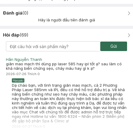
Đánh giá
(
0
)
Hãy là người đầu tiên đánh giá
Hỏi đáp
(
69
)
Gửi
Hân Nguyễn Thanh
giãn mao mạch thì dùng pp laser 585 hay ipl tốt ạ? sau làm có
khả năng biến chứng sẹo, chảy máu hay gì k ạ?
2026-07-26
Thích
0
Hasaki
Dạ chào bạn, với tình trạng giãn mao mạch, cả 2 Phương
Pháp Laser 585nm và IPL đều có thể hỗ trợ điều trị ạ. Về khả
năng biến chứng như sẹo hay chảy máu, các phương pháp
này thường an toàn khi được thực hiện bởi bác sĩ da liễu có
kinh nghiệm và tuân thủ đúng quy trình ạ Dạ, để được tư vấn
chi tiết hơn về các dịch vụ tại phòng khám, bạn vui lòng nhấn
vào mục Chat với chúng tôi để được admin hỗ trợ trực tiếp
ngay nhé Hotline tư vấn: 1800 6324 – Nhấn phím 2 (Miễn phí)
để gặp bộ phận Spa & Clinic ạ!
2026-07-27
Thích
0