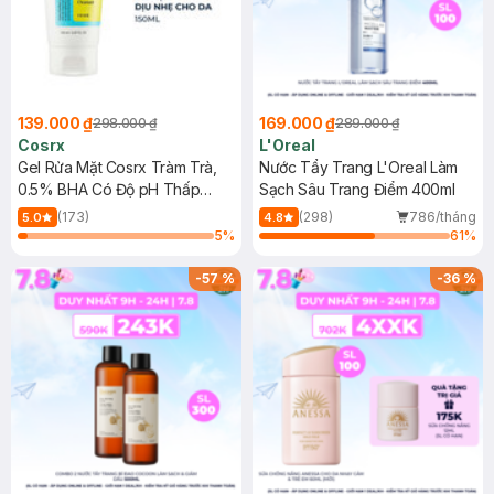
139.000 ₫
169.000 ₫
298.000 ₫
289.000 ₫
Cosrx
L'Oreal
Gel Rửa Mặt Cosrx Tràm Trà,
Nước Tẩy Trang L'Oreal Làm
0.5% BHA Có Độ pH Thấp
Sạch Sâu Trang Điểm 400ml
150ml
(173)
(298)
786/tháng
5.0
4.8
5
%
61
%
-
57
%
-
36
%