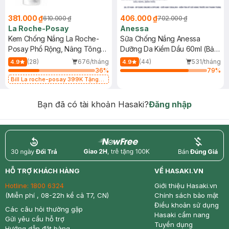
381.000 ₫
406.000 ₫
610.000 ₫
702.000 ₫
La Roche-Posay
Anessa
Kem Chống Nắng La Roche-
Sữa Chống Nắng Anessa
Posay Phổ Rộng, Nâng Tông
Dưỡng Da Kiềm Dầu 60ml (Bản
Kiềm Dầu 50ml
Mới)
(28)
676/tháng
(44)
531/tháng
4.9
4.9
36
%
79
%
Bill La roche-posay 399K Tặng
Gel rửa mặt da dầu nhạy cảm 50ml
(SL có hạn)
Bạn đã có tài khoản Hasaki?
Đăng nhập
return
nowfree
price
HỖ TRỢ KHÁCH HÀNG
VỀ HASAKI.VN
Hotline:
1800 6324
Giới thiệu Hasaki.vn
(Miễn phí , 08-22h kể cả T7, CN)
Chính sách bảo mật
Điều khoản sử dụng
Các câu hỏi thường gặp
Hasaki cẩm nang
Gửi yêu cầu hỗ trợ
Tuyển dụng
Hướng dẫn đặt hàng