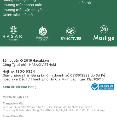
Liên hệ
Phương thức thanh toán
Phương thức vận chuyển
Chính sách đổi trả
Synctives
Clinic
Dermahair
Mastige
Bản quyền © 2016 Hasaki.vn
Công Ty cổ phần HASAKI VIETNAM
Hotline:
1800 6324
Giấy chứng nhận Đăng ký Kinh doanh số 0313612829 do Sở Kế
hoạch và Đầu tư Thành phố Hồ Chí Minh cấp ngày 13/01/2016
Xem tất cả cửa hàng
Mỹ Phẩm High-End
Trang Điểm Mặt
Kem Lót
/
Kem Nền
/
Phấn Nền
/
BB / CC Cream
/
Phấn Nước Cushion
/
Che Khuyết Điểm
/
Má Hồng
/
Tạo Khối / Highlight
/
Phấn Phủ
/
Xịt Khoá Makeup
Trang Điểm Mắt