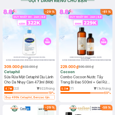
GỢI Ý DÀNH RIÊNG CHO BẠN
-
29
%
-
61
%
309.000 ₫
229.000 ₫
433.000 ₫
590.000 ₫
Cetaphil
Cocoon
Sữa Rửa Mặt Cetaphil Dịu Lành
Combo Cocoon Nước Tẩy
Cho Da Nhạy Cảm 473ml (Mới)
Trang Bí Đao 500ml + Gel Rửa
Mặt Bí Đao 310ml
(22)
922/tháng
(7)
1.1k/tháng
4.7
5.0
19
%
69
%
Buy 499k Cetaphil, Benzac tặng
Combo 2 Sữa Rửa Mặt 59ml(SL có
hạn)
-
29
%
-
59
%