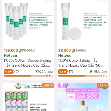
139.000 ₫
28.000 ₫
175.000 ₫
35.000 ₫
Hotosu
Hotosu
[100% Cotton] Combo 5 Bông
[100% Cotton] Bông Tẩy
Tẩy Trang Hotosu Cao Cấp
Trang Hotosu Cao Cấp 150
150 Miếng
Miếng
(47)
929/tháng
(47)
1.9k/tháng
4.8
4.8
64
%
64
%
-
40
%
-
52
%