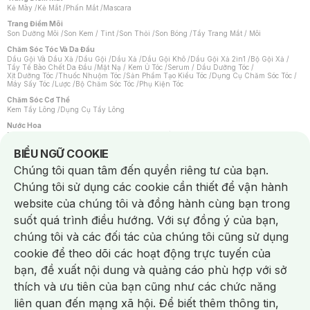
Kẻ Mày
/
Kẻ Mắt
/
Phấn Mắt
/
Mascara
Trang Điểm Môi
Son Dưỡng Môi
/
Son Kem / Tint
/
Son Thỏi
/
Son Bóng
/
Tẩy Trang Mắt / Môi
Chăm Sóc Tóc Và Da Đầu
Dầu Gội Và Dầu Xả
/
Dầu Gội
/
Dầu Xả
/
Dầu Gội Khô
/
Dầu Gội Xả 2in1
/
Bộ Gội Xả
/
Tẩy Tế Bào Chết Da Đầu
/
Mặt Nạ / Kem Ủ Tóc
/
Serum / Dầu Dưỡng Tóc
/
Xịt Dưỡng Tóc
/
Thuốc Nhuộm Tóc
/
Sản Phẩm Tạo Kiểu Tóc
/
Dụng Cụ Chăm Sóc Tóc
/
Máy Sấy Tóc
/
Lược
/
Bộ Chăm Sóc Tóc
/
Phụ Kiện Tóc
Chăm Sóc Cơ Thể
Kem Tẩy Lông
/
Dụng Cụ Tẩy Lông
Nước Hoa
Nước Hoa Nữ
/
Nước Hoa Nam
/
Nước Hoa Cao Cấp
/
Xịt Thơm Toàn Thân
/
Nước Hoa Vùng Kín
Notice about cookies usage
BIỂU NGỮ COOKIE
Chăm Sóc Cá Nhân
Chúng tôi quan tâm đến quyền riêng tư của bạn.
Chống Muỗi
/
Khẩu Trang
/
Máy Massage
/
Mặt Nạ Xông Hơi
/
Nước Rửa Tay
/
Sản Phẩm Chăm Sóc Khác
/
Bàn Chải Đánh Răng
/
Bàn Chải Điện
/
Chúng tôi sử dụng các cookie cần thiết để vận hành
Hỗ Trợ Trắng Răng
/
Kem Đánh Răng
/
Máy Tăm Nước
/
Nước Súc Miệng
/
Tăm / Chỉ Nha Khoa
/
Xịt Thơm Miệng
/
Dung Dịch Vệ Sinh
/
Dưỡng Vùng Kín
/
website của chúng tôi và đồng hành cùng bạn trong
Khăn Ướt Vệ Sinh Vùng Kín
/
Băng Vệ Sinh
/
Tampon
/
Bọt Cạo Râu
/
Dao Cạo Râu
/
Máy Cạo Râu
suốt quá trình điều hướng. Với sự đồng ý của bạn,
Vấn Đề Về Da
chúng tôi và các đối tác của chúng tôi cũng sử dụng
Da Dầu / Lỗ Chân Lông To
/
Da Khô / Mất Nước
/
Da Lão Hóa
/
Da Mụn
/
Da Nhạy Cảm / Kích Ứng
/
Da Xỉn Màu
/
Thâm / Nám / Tàn Nhang
/
cookie để theo dõi các hoạt động trực tuyến của
Quầng Thâm & Bọng Mắt
/
Sẹo
/
Viêm Da Cơ Địa
bạn, đề xuất nội dung và quảng cáo phù hợp với sở
Dụng Cụ / Phụ Kiện Chăm Sóc Da
Chat i
Bông Tẩy Trang
/
Khăn Lau Mặt Khô
/
Dụng Cụ / Máy Rửa Mặt
/
Máy Chăm Sóc Da
/
thích và ưu tiên của bạn cũng như các chức năng
Dụng Cụ Chăm Sóc Khác
liên quan đến mạng xã hội. Để biết thêm thông tin,