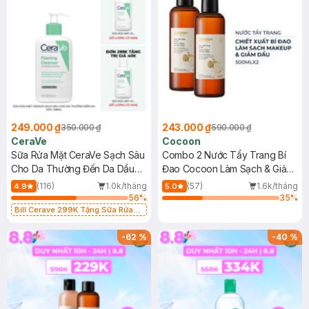
249.000 ₫
243.000 ₫
350.000 ₫
590.000 ₫
CeraVe
Cocoon
Sữa Rửa Mặt CeraVe Sạch Sâu
Combo 2 Nước Tẩy Trang Bí
Cho Da Thường Đến Da Dầu
Đao Cocoon Làm Sạch & Giảm
236ml
Dầu 500ml
(116)
1.0k/tháng
(57)
1.6k/tháng
4.9
5.0
56
%
35
%
Bill Cerave 299K Tặng Sữa Rửa
Mặt Cerave 30ml (SL có hạn)
-
62
%
-
40
%