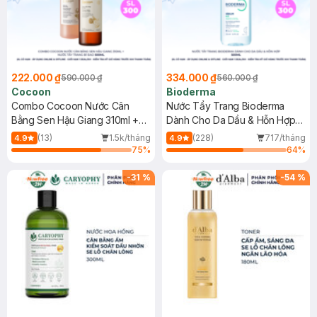
222.000 ₫
334.000 ₫
590.000 ₫
560.000 ₫
Cocoon
Bioderma
Combo Cocoon Nước Cân
Nước Tẩy Trang Bioderma
Bằng Sen Hậu Giang 310ml +
Dành Cho Da Dầu & Hỗn Hợp
Nước Tẩy Trang Bí Đao 500ml
500ml
(13)
1.5k/tháng
(228)
717/tháng
4.9
4.9
75
%
64
%
-
31
%
-
54
%