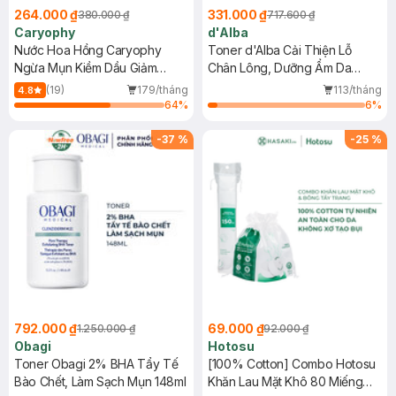
264.000 ₫
331.000 ₫
380.000 ₫
717.600 ₫
Caryophy
d'Alba
Nước Hoa Hồng Caryophy
Toner d'Alba Cải Thiện Lỗ
Ngừa Mụn Kiềm Dầu Giảm
Chân Lông, Dưỡng Ẩm Da
Thâm 300ml
180ml
(19)
179/tháng
113/tháng
4.8
64
%
6
%
-
37
%
-
25
%
792.000 ₫
69.000 ₫
1.250.000 ₫
92.000 ₫
Obagi
Hotosu
Toner Obagi 2% BHA Tẩy Tế
[100% Cotton] Combo Hotosu
Bào Chết, Làm Sạch Mụn 148ml
Khăn Lau Mặt Khô 80 Miếng