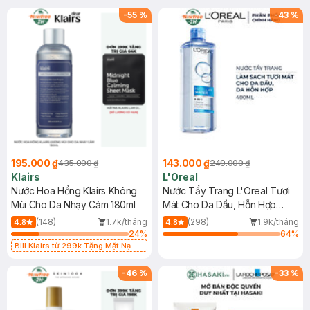
-
55
%
-
43
%
195.000 ₫
143.000 ₫
435.000 ₫
249.000 ₫
Klairs
L'Oreal
Nước Hoa Hồng Klairs Không
Nước Tẩy Trang L'Oreal Tươi
Mùi Cho Da Nhạy Cảm 180ml
Mát Cho Da Dầu, Hỗn Hợp
400ml
(148)
1.7k/tháng
(298)
1.9k/tháng
4.8
4.8
24
%
64
%
Bill Klairs từ 299k Tặng Mặt Nạ
Làm Dịu Da & Kiểm Soát Dầu Nhờn
25ml (SL Có Hạn)
-
46
%
-
33
%