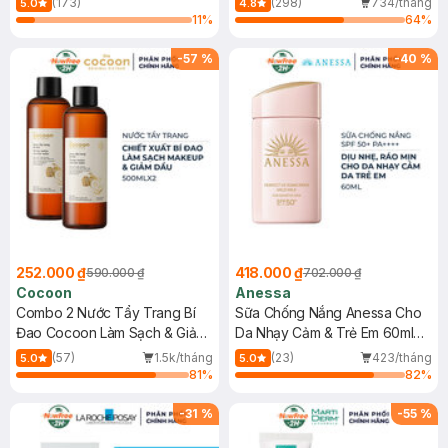
(173)
(298)
734/tháng
5.0
4.8
11
%
64
%
-
57
%
-
40
%
252.000 ₫
418.000 ₫
590.000 ₫
702.000 ₫
Cocoon
Anessa
Combo 2 Nước Tẩy Trang Bí
Sữa Chống Nắng Anessa Cho
Đao Cocoon Làm Sạch & Giảm
Da Nhạy Cảm & Trẻ Em 60ml
Dầu 500ml
(Mới)
(57)
1.5k/tháng
(23)
423/tháng
5.0
5.0
81
%
82
%
-
31
%
-
55
%