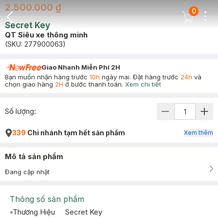
2.500.000 ₫
0
Dots
Cart Icon
Secret Key
Back Icon
QT Siêu xe thông minh
(SKU:
277900063
)
Giao Nhanh Miễn Phí 2H
Bạn muốn nhận hàng trước
10h
ngày mai. Đặt hàng trước
24h
và
chọn giao hàng
2H
ở bước thanh toán.
Xem chi tiết
Số lượng:
339
Chi nhánh tạm hết sản phẩm
Xem thêm
Mô tả sản phẩm
Đang cập nhật
Thông số sản phẩm
Thương Hiệu
Secret Key