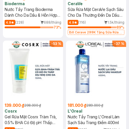
Bioderma
CeraVe
Nước Tẩy Trang Bioderma
Sữa Rửa Mặt CeraVe Sạch Sâu
Dành Cho Da Dầu & Hỗn Hợp
Cho Da Thường Đến Da Dầu
500ml
473ml
(228)
688/tháng
(116)
1.5k/tháng
4.9
4.9
73
%
89
%
Bill Cerave 299K Tặng Sữa Rửa
Mặt Cerave 30ml (SL có hạn)
-
53
%
-
37
%
139.000 ₫
181.000 ₫
298.000 ₫
289.000 ₫
Cosrx
L'Oreal
Gel Rửa Mặt Cosrx Tràm Trà,
Nước Tẩy Trang L'Oreal Làm
0.5% BHA Có Độ pH Thấp
Sạch Sâu Trang Điểm 400ml
150ml