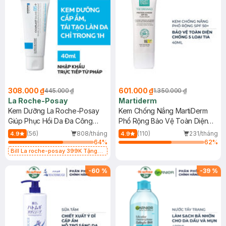
308.000 ₫
601.000 ₫
445.000 ₫
1.350.000 ₫
La Roche-Posay
Martiderm
Kem Dưỡng La Roche-Posay
Kem Chống Nắng MartiDerm
Giúp Phục Hồi Da Đa Công
Phổ Rộng Bảo Vệ Toàn Diện
Dụng 40ml
40ml
(56)
808/tháng
(110)
231/tháng
4.9
4.9
64
%
62
%
Bill La roche-posay 399K Tặng
Gel rửa mặt da dầu nhạy cảm 50ml
(SL có hạn)
-
60
%
-
39
%