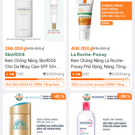
266.000 ₫
406.000 ₫
495.000 ₫
610.000 ₫
Skin1004
La Roche-Posay
Kem Chống Nắng Skin1004
Kem Chống Nắng La Roche-
Cho Da Nhạy Cảm SPF 50+
Posay Phổ Rộng, Nâng Tông
50ml
Kiềm Dầu 50ml
(119)
905/tháng
(28)
635/tháng
4.8
4.9
64
%
64
%
Bill Skin1004 từ 399k Tặng Kem
Bill La roche-posay 399K Tặng
Chống Nắng Cho Da Nhạy Cảm
Gel rửa mặt da dầu nhạy cảm 50ml
SPF 50+ 20ml (SL Có Hạn)
(SL có hạn)
-
40
%
-
38
%