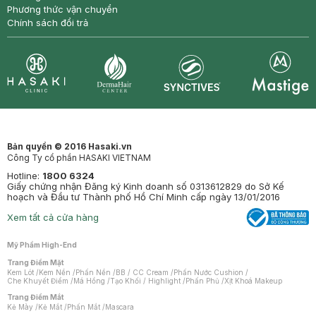
Phương thức vận chuyển
Chính sách đổi trả
Synctives
Clinic
Dermahair
Mastige
Bản quyền © 2016 Hasaki.vn
Công Ty cổ phần HASAKI VIETNAM
Hotline:
1800 6324
Giấy chứng nhận Đăng ký Kinh doanh số 0313612829 do Sở Kế
hoạch và Đầu tư Thành phố Hồ Chí Minh cấp ngày 13/01/2016
Xem tất cả cửa hàng
Mỹ Phẩm High-End
Trang Điểm Mặt
Kem Lót
/
Kem Nền
/
Phấn Nền
/
BB / CC Cream
/
Phấn Nước Cushion
/
Che Khuyết Điểm
/
Má Hồng
/
Tạo Khối / Highlight
/
Phấn Phủ
/
Xịt Khoá Makeup
Trang Điểm Mắt
Kẻ Mày
/
Kẻ Mắt
/
Phấn Mắt
/
Mascara