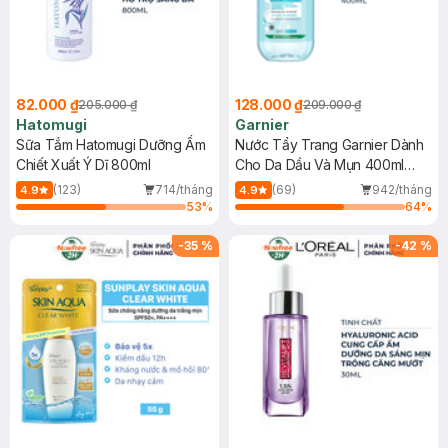
82.000 ₫
128.000 ₫
205.000 ₫
209.000 ₫
Hatomugi
Garnier
Sữa Tắm Hatomugi Dưỡng Ẩm
Nước Tẩy Trang Garnier Dành
Chiết Xuất Ý Dĩ 800ml
Cho Da Dầu Và Mụn 400ml
(Mới)
(123)
714/tháng
(69)
942/tháng
4.9
4.9
53
%
64
%
-
35
%
-
42
%