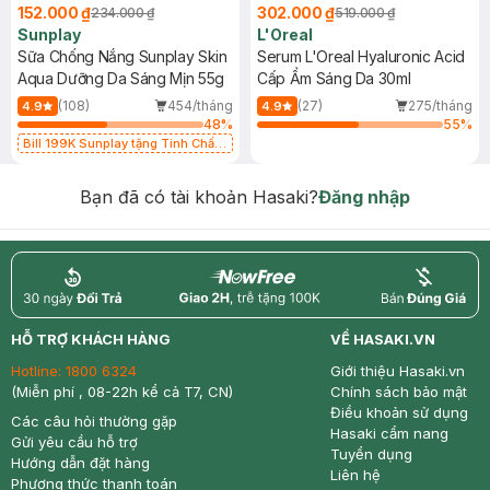
152.000 ₫
302.000 ₫
234.000 ₫
519.000 ₫
Sunplay
L'Oreal
Sữa Chống Nắng Sunplay Skin
Serum L'Oreal Hyaluronic Acid
Aqua Dưỡng Da Sáng Mịn 55g
Cấp Ẩm Sáng Da 30ml
(108)
454/tháng
(27)
275/tháng
4.9
4.9
48
%
55
%
Bill 199K Sunplay tặng Tinh Chất
Chống Nắng 7g trị giá 30K (SL có
hạn)
Bạn đã có tài khoản Hasaki?
Đăng nhập
return
nowfree
price
HỖ TRỢ KHÁCH HÀNG
VỀ HASAKI.VN
Hotline:
1800 6324
Giới thiệu Hasaki.vn
(Miễn phí , 08-22h kể cả T7, CN)
Chính sách bảo mật
Điều khoản sử dụng
Các câu hỏi thường gặp
Hasaki cẩm nang
Gửi yêu cầu hỗ trợ
Tuyển dụng
Hướng dẫn đặt hàng
Liên hệ
Phương thức thanh toán