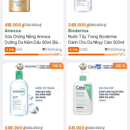
418.000 ₫
348.000 ₫
702.000 ₫
560.000 ₫
Anessa
Bioderma
Sữa Chống Nắng Anessa
Nước Tẩy Trang Bioderma
Dưỡng Da Kiềm Dầu 60ml (Bản
Dành Cho Da Nhạy Cảm 500ml
Mới)
(44)
516/tháng
(228)
839/tháng
4.9
4.9
68
%
73
%
-
38
%
-
30
%
348.000 ₫
341.000 ₫
560.000 ₫
490.000 ₫