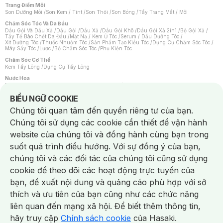
Trang Điểm Môi
Son Dưỡng Môi
/
Son Kem / Tint
/
Son Thỏi
/
Son Bóng
/
Tẩy Trang Mắt / Môi
Chăm Sóc Tóc Và Da Đầu
Dầu Gội Và Dầu Xả
/
Dầu Gội
/
Dầu Xả
/
Dầu Gội Khô
/
Dầu Gội Xả 2in1
/
Bộ Gội Xả
/
Tẩy Tế Bào Chết Da Đầu
/
Mặt Nạ / Kem Ủ Tóc
/
Serum / Dầu Dưỡng Tóc
/
Xịt Dưỡng Tóc
/
Thuốc Nhuộm Tóc
/
Sản Phẩm Tạo Kiểu Tóc
/
Dụng Cụ Chăm Sóc Tóc
/
Máy Sấy Tóc
/
Lược
/
Bộ Chăm Sóc Tóc
/
Phụ Kiện Tóc
Chăm Sóc Cơ Thể
Kem Tẩy Lông
/
Dụng Cụ Tẩy Lông
Nước Hoa
Nước Hoa Nữ
/
Nước Hoa Nam
/
Nước Hoa Cao Cấp
/
Xịt Thơm Toàn Thân
/
Nước Hoa Vùng Kín
Notice about cookies usage
BIỂU NGỮ COOKIE
Chăm Sóc Cá Nhân
Chúng tôi quan tâm đến quyền riêng tư của bạn.
Chống Muỗi
/
Khẩu Trang
/
Máy Massage
/
Mặt Nạ Xông Hơi
/
Nước Rửa Tay
/
Sản Phẩm Chăm Sóc Khác
/
Bàn Chải Đánh Răng
/
Bàn Chải Điện
/
Chúng tôi sử dụng các cookie cần thiết để vận hành
Hỗ Trợ Trắng Răng
/
Kem Đánh Răng
/
Máy Tăm Nước
/
Nước Súc Miệng
/
Tăm / Chỉ Nha Khoa
/
Xịt Thơm Miệng
/
Dung Dịch Vệ Sinh
/
Dưỡng Vùng Kín
/
website của chúng tôi và đồng hành cùng bạn trong
Khăn Ướt Vệ Sinh Vùng Kín
/
Băng Vệ Sinh
/
Tampon
/
Bọt Cạo Râu
/
Dao Cạo Râu
/
Máy Cạo Râu
suốt quá trình điều hướng. Với sự đồng ý của bạn,
Vấn Đề Về Da
chúng tôi và các đối tác của chúng tôi cũng sử dụng
Da Dầu / Lỗ Chân Lông To
/
Da Khô / Mất Nước
/
Da Lão Hóa
/
Da Mụn
/
Da Nhạy Cảm / Kích Ứng
/
Da Xỉn Màu
/
Thâm / Nám / Tàn Nhang
/
cookie để theo dõi các hoạt động trực tuyến của
Quầng Thâm & Bọng Mắt
/
Sẹo
/
Viêm Da Cơ Địa
bạn, đề xuất nội dung và quảng cáo phù hợp với sở
Dụng Cụ / Phụ Kiện Chăm Sóc Da
Chat i
Bông Tẩy Trang
/
Khăn Lau Mặt Khô
/
Dụng Cụ / Máy Rửa Mặt
/
Máy Chăm Sóc Da
/
thích và ưu tiên của bạn cũng như các chức năng
Dụng Cụ Chăm Sóc Khác
liên quan đến mạng xã hội. Để biết thêm thông tin,
hãy truy cập
Chính sách cookie
của Hasaki.