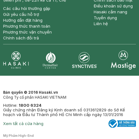
(Miễn phí , 08-22h kể cả T7, CN)
Chính sách bảo mật
Điều khoản sử dụng
Các câu hỏi thường gặp
Hasaki cẩm nang
Gửi yêu cầu hỗ trợ
Tuyển dụng
Hướng dẫn đặt hàng
Liên hệ
Phương thức thanh toán
Phương thức vận chuyển
Chính sách đổi trả
Synctives
Clinic
Dermahair
Mastige
Bản quyền © 2016 Hasaki.vn
Công Ty cổ phần HASAKI VIETNAM
Hotline:
1800 6324
Giấy chứng nhận Đăng ký Kinh doanh số 0313612829 do Sở Kế
hoạch và Đầu tư Thành phố Hồ Chí Minh cấp ngày 13/01/2016
Xem tất cả cửa hàng
Mỹ Phẩm High-End