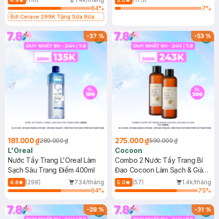
4.9
5.0
64
%
7
%
Bill Cerave 299K Tặng Sữa Rửa
Mặt Cerave 30ml (SL có hạn)
-
37
%
-
53
%
181.000 ₫
275.000 ₫
289.000 ₫
590.000 ₫
L'Oreal
Cocoon
Nước Tẩy Trang L'Oreal Làm
Combo 2 Nước Tẩy Trang Bí
Sạch Sâu Trang Điểm 400ml
Đao Cocoon Làm Sạch & Giảm
Dầu 500ml
(298)
734/tháng
(57)
1.4k/tháng
4.8
5.0
64
%
75
%
-
38
%
-
31
%