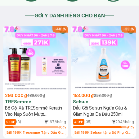
GỢI Ý DÀNH RIÊNG CHO BẠN
-
40
%
-
33
%
293.000 ₫
153.000 ₫
486.000 ₫
228.000 ₫
TRESemmé
Selsun
Bộ Gội Xả TRESemmé Keratin
Dầu Gội Selsun Ngừa Gàu &
Vào Nếp Suôn Mượt
Giảm Ngứa Da Đầu 250ml
640g+620g
(3)
167/tháng
(35)
294/tháng
5.0
4.9
16
%
91
%
Bill 199K Tresemme Tặng Dầu Gội
Bill 199K Selsun tặng Bộ Phụ Kiện
Clear 140g trị giá 50K (SL có hạn)
Cài Tóc trị giá 99K (SL có hạn)