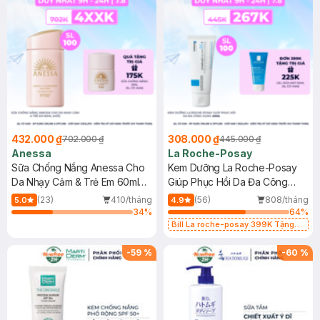
432.000 ₫
308.000 ₫
702.000 ₫
445.000 ₫
Anessa
La Roche-Posay
Sữa Chống Nắng Anessa Cho
Kem Dưỡng La Roche-Posay
Da Nhạy Cảm & Trẻ Em 60ml
Giúp Phục Hồi Da Đa Công
(Mới)
Dụng 40ml
(23)
410/tháng
(56)
808/tháng
5.0
4.9
34
%
64
%
Bill La roche-posay 399K Tặng
Gel rửa mặt da dầu nhạy cảm 50ml
(SL có hạn)
-
59
%
-
60
%