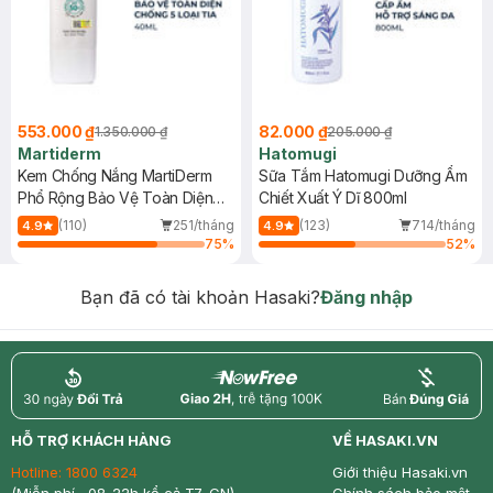
553.000 ₫
82.000 ₫
1.350.000 ₫
205.000 ₫
Martiderm
Hatomugi
Kem Chống Nắng MartiDerm
Sữa Tắm Hatomugi Dưỡng Ẩm
Phổ Rộng Bảo Vệ Toàn Diện
Chiết Xuất Ý Dĩ 800ml
40ml
(110)
251/tháng
(123)
714/tháng
4.9
4.9
75
%
52
%
Bạn đã có tài khoản Hasaki?
Đăng nhập
return
nowfree
price
HỖ TRỢ KHÁCH HÀNG
VỀ HASAKI.VN
Hotline:
1800 6324
Giới thiệu Hasaki.vn