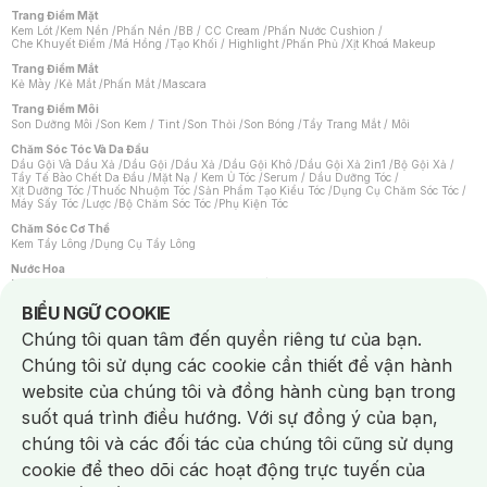
Trang Điểm Mặt
Kem Lót
/
Kem Nền
/
Phấn Nền
/
BB / CC Cream
/
Phấn Nước Cushion
/
Che Khuyết Điểm
/
Má Hồng
/
Tạo Khối / Highlight
/
Phấn Phủ
/
Xịt Khoá Makeup
Trang Điểm Mắt
Kẻ Mày
/
Kẻ Mắt
/
Phấn Mắt
/
Mascara
Trang Điểm Môi
Son Dưỡng Môi
/
Son Kem / Tint
/
Son Thỏi
/
Son Bóng
/
Tẩy Trang Mắt / Môi
Chăm Sóc Tóc Và Da Đầu
Dầu Gội Và Dầu Xả
/
Dầu Gội
/
Dầu Xả
/
Dầu Gội Khô
/
Dầu Gội Xả 2in1
/
Bộ Gội Xả
/
Tẩy Tế Bào Chết Da Đầu
/
Mặt Nạ / Kem Ủ Tóc
/
Serum / Dầu Dưỡng Tóc
/
Xịt Dưỡng Tóc
/
Thuốc Nhuộm Tóc
/
Sản Phẩm Tạo Kiểu Tóc
/
Dụng Cụ Chăm Sóc Tóc
/
Máy Sấy Tóc
/
Lược
/
Bộ Chăm Sóc Tóc
/
Phụ Kiện Tóc
Chăm Sóc Cơ Thể
Kem Tẩy Lông
/
Dụng Cụ Tẩy Lông
Nước Hoa
Nước Hoa Nữ
/
Nước Hoa Nam
/
Nước Hoa Cao Cấp
/
Xịt Thơm Toàn Thân
/
Nước Hoa Vùng Kín
Notice about cookies usage
BIỂU NGỮ COOKIE
Chăm Sóc Cá Nhân
Chúng tôi quan tâm đến quyền riêng tư của bạn.
Chống Muỗi
/
Khẩu Trang
/
Máy Massage
/
Mặt Nạ Xông Hơi
/
Nước Rửa Tay
/
Sản Phẩm Chăm Sóc Khác
/
Bàn Chải Đánh Răng
/
Bàn Chải Điện
/
Chúng tôi sử dụng các cookie cần thiết để vận hành
Hỗ Trợ Trắng Răng
/
Kem Đánh Răng
/
Máy Tăm Nước
/
Nước Súc Miệng
/
Tăm / Chỉ Nha Khoa
/
Xịt Thơm Miệng
/
Dung Dịch Vệ Sinh
/
Dưỡng Vùng Kín
/
website của chúng tôi và đồng hành cùng bạn trong
Khăn Ướt Vệ Sinh Vùng Kín
/
Băng Vệ Sinh
/
Tampon
/
Bọt Cạo Râu
/
Dao Cạo Râu
/
Máy Cạo Râu
suốt quá trình điều hướng. Với sự đồng ý của bạn,
Vấn Đề Về Da
chúng tôi và các đối tác của chúng tôi cũng sử dụng
Da Dầu / Lỗ Chân Lông To
/
Da Khô / Mất Nước
/
Da Lão Hóa
/
Da Mụn
/
Da Nhạy Cảm / Kích Ứng
/
Da Xỉn Màu
/
Thâm / Nám / Tàn Nhang
/
cookie để theo dõi các hoạt động trực tuyến của
Quầng Thâm & Bọng Mắt
/
Sẹo
/
Viêm Da Cơ Địa