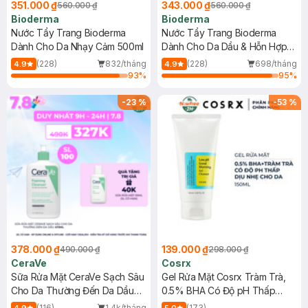
351.000 ₫
343.000 ₫
560.000 ₫
560.000 ₫
Bioderma
Bioderma
Nước Tẩy Trang Bioderma
Nước Tẩy Trang Bioderma
Dành Cho Da Nhạy Cảm 500ml
Dành Cho Da Dầu & Hỗn Hợp
500ml
(228)
832/tháng
(228)
698/tháng
4.9
4.9
93
%
95
%
-
23
%
-
53
%
378.000 ₫
139.000 ₫
490.000 ₫
298.000 ₫
CeraVe
Cosrx
Sữa Rửa Mặt CeraVe Sạch Sâu
Gel Rửa Mặt Cosrx Tràm Trà,
Cho Da Thường Đến Da Dầu
0.5% BHA Có Độ pH Thấp
473ml
150ml
(116)
1.4k/tháng
(173)