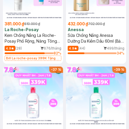
381.000 ₫
432.000 ₫
610.000 ₫
702.000 ₫
La Roche-Posay
Anessa
Kem Chống Nắng La Roche-
Sữa Chống Nắng Anessa
Posay Phổ Rộng, Nâng Tông
Dưỡng Da Kiềm Dầu 60ml (Bản
Kiềm Dầu 50ml
Mới)
(28)
676/tháng
(44)
499/tháng
4.9
4.9
82
%
34
%
Bill La roche-posay 399K Tặng
Gel rửa mặt da dầu nhạy cảm 50ml
(SL có hạn)
-
37
%
-
39
%