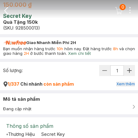
150.000 ₫
0
Dots
Cart Icon
Secret Key
Back Icon
Quà Tặng 150k
(SKU:
928500013
)
Giao Nhanh Miễn Phí 2H
Bạn muốn nhận hàng trước
10h
hôm nay. Đặt hàng trước
8h
và chọn
giao hàng
2H
ở bước thanh toán.
Xem chi tiết
Số lượng:
1/337
Chi nhánh
còn sản phẩm
Xem thêm
Mô tả sản phẩm
Đang cập nhật
Thông số sản phẩm
Thương Hiệu
Secret Key