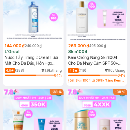
144.000 ₫
266.000 ₫
249.000 ₫
495.000 ₫
L'Oreal
Skin1004
Nước Tẩy Trang L'Oreal Tươi
Kem Chống Nắng Skin1004
Mát Cho Da Dầu, Hỗn Hợp
Cho Da Nhạy Cảm SPF 50+
400ml
50ml
(298)
1.9k/tháng
(119)
905/tháng
4.8
4.8
64
%
64
%
Bill Skin1004 từ 399k Tặng Kem
Chống Nắng Cho Da Nhạy Cảm
SPF 50+ 20ml (SL Có Hạn)
-
38
%
-
38
%