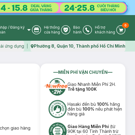
0
nhập
/
Đăng ký
Hệ thống
Bảo
Hỗ trợ
User Icon
Store Icon
Warranty Icon
Phone Icon
Cart I
oản
cửa hàng
hành
khách hàng
ải ứng dụng
Phường 8, Quận 10, Thành phố Hồ Chí Minh
Map icon
MIỄN PHÍ VẬN CHUYỂN
Giao Nhanh Miễn Phí 2H.
Trễ tặng 100K
Hasaki đền bù
100%
hãng
đền bù
100%
nếu phát hiện
hàng giả
Giao Hàng Miễn Phí
(từ
chọn giao hàng
90K tại 60 Tỉnh Thành trừ