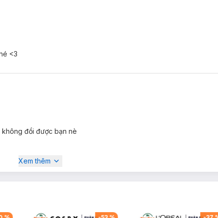
nhé <3
n không đổi được bạn nè
Xem thêm
0
%
-
53
%
-
37