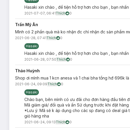
Hasaki xin chào , để tiện hỗ trợ hơn cho bạn , bạn nhấn
2021-07-07, 06:41
Thích
0
Trần Mỹ Ân
Mình có 2 phần quà mà ko nhận đc chỉ nhận đc sản phẩm mu
2021-06-28, 07:41
Thích
0
Hasaki
Hasaki xin chào , để tiện hỗ trợ hơn cho bạn , bạn nhấn
2021-06-28, 07:50
Thích
0
Thảo Huỳnh
Shop ơi mình mua 1 kcn anesa và 1 chai bha tổng hđ 696k 
2021-06-24, 09:09
Thích
0
Hasaki
Chào bạn, bên mình có ưu đãi cho đơn hàng đầu tiên đ
Mã giảm giá/ đổi quà và ấn Sử dụng trước khi đặt hàng
*Lưu ý: Mã sẽ k áp dụng cho các sp đang có deal giá t
giỏ hàng nha
2021-06-24, 09:13
Thích
0