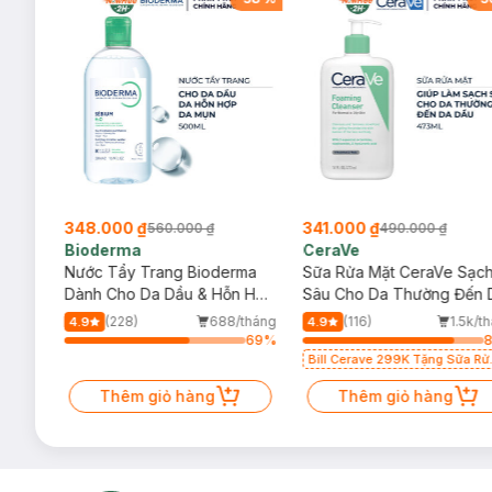
348.000 ₫
341.000 ₫
560.000 ₫
490.000 ₫
Bioderma
CeraVe
rma
Nước Tẩy Trang Bioderma
Sữa Rửa Mặt CeraVe Sạc
m
Dành Cho Da Dầu & Hỗn Hợp
Sâu Cho Da Thường Đến 
500ml
Dầu 473ml
/tháng
(228)
688/tháng
(116)
1.5k/t
4.9
4.9
69
%
69
%
Bill Cerave 299K Tặng Sữa Rử
Mặt Cerave 30ml (SL có hạn)
Thêm giỏ hàng
Thêm giỏ hàng