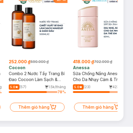
252.000 ₫
418.000 ₫
590.000 ₫
702.000 ₫
Cocoon
Anessa
m
Combo 2 Nước Tẩy Trang Bí
Sữa Chống Nắng Anessa
Đao Cocoon Làm Sạch &
Cho Da Nhạy Cảm & Trẻ Em
Giảm Dầu 500ml
60ml (Mới)
g
(57)
1.5k/tháng
(23)
423/tháng
5.0
5.0
%
78
%
75
%
Thêm giỏ hàng
Thêm giỏ hàng