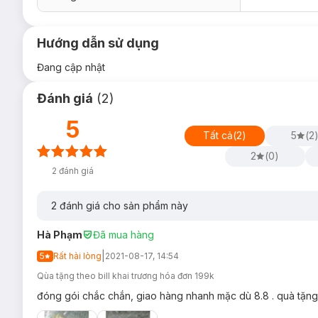
Hướng dẫn sử dụng
Đang cập nhật
Đánh giá
(
2
)
5
Tất cả
(
2
)
5
(
2
2
(
0
)
2
đánh giá
2
đánh giá cho sản phẩm này
Hà Phạm
Đã mua hàng
|
5
Rất hài lòng
2021-08-17, 14:54
Qùa tặng theo bill khai trương hóa đơn 199k
đóng gói chắc chắn, giao hàng nhanh mặc dù 8.8 . quà tặng