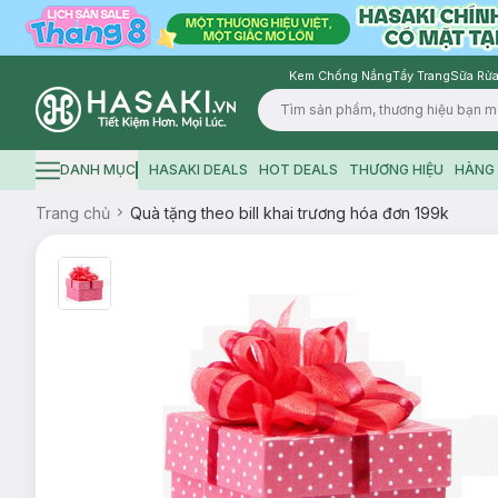
Kem Chống Nắng
Tẩy Trang
Sữa Rửa
Logo
DANH MỤC
HASAKI DEALS
HOT DEALS
THƯƠNG HIỆU
HÀNG 
Hamburger icon
Trang chủ
Quà tặng theo bill khai trương hóa đơn 199k