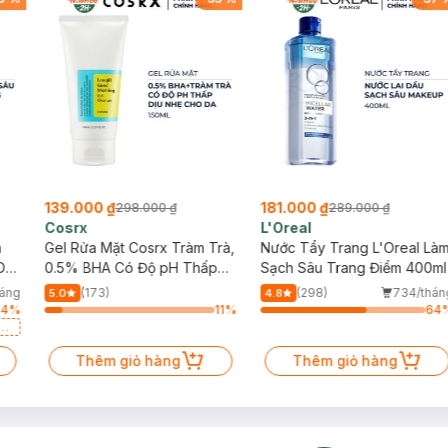
139.000 ₫
181.000 ₫
298.000 ₫
289.000 ₫
Cosrx
L'Oreal
h
Gel Rửa Mặt Cosrx Tràm Trà,
Nước Tẩy Trang L'Oreal Là
Da
0.5% BHA Có Độ pH Thấp
Sạch Sâu Trang Điểm 400ml
150ml
háng
(173)
(298)
734/thán
5.0
4.8
84
%
11
%
64
a
Thêm giỏ hàng
Thêm giỏ hàng