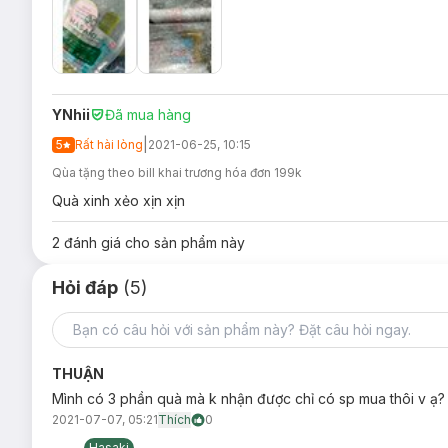
YNhii
Đã mua hàng
|
5
Rất hài lòng
2021-06-25, 10:15
Qùa tặng theo bill khai trương hóa đơn 199k
Quà xinh xẻo xịn xịn
2
đánh giá cho sản phẩm này
Hỏi đáp
(5)
THUẬN
Mình có 3 phần quà mà k nhận được chỉ có sp mua thôi v ạ?
2021-07-07, 05:21
Thích
0
Hasaki