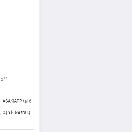
op??
 HASAKIAPP tại ô
bạn kiểm tra lại