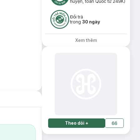
huyện, toàn Quốc từ 249K)
Đổi trả
trong
30 ngày
Xem thêm
Theo dõi
+
66