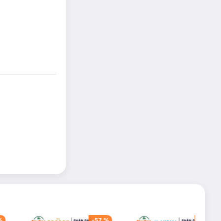
%
-
57
%
-
40
%