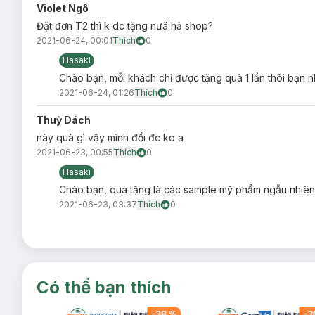
Violet Ngô
Đặt đơn T2 thì k dc tặng nưã hả shop?
2021-06-24, 00:01
Thích
0
Hasaki
Chào bạn, mỗi khách chỉ được tặng quà 1 lần thôi bạn 
2021-06-24, 01:26
Thích
0
Thuỳ Dách
này quà gì vậy mình đổi đc ko a
2021-06-23, 00:55
Thích
0
Hasaki
Chào bạn, quà tặng là các sample mỹ phẩm ngẫu nhiê
2021-06-23, 03:37
Thích
0
Có thể bạn thích
-
38
%
-
38
%
-
3