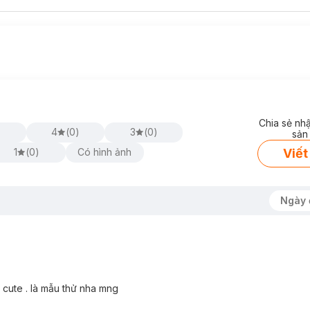
Chia sẻ nh
)
4
(
0
)
3
(
0
)
sản
Viết
1
(
0
)
Có hình ảnh
Ngày 
 cute . là mẫu thử nha mng