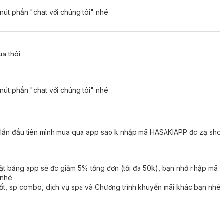
 nút phần "chat với chúng tôi" nhé
a thôi
 nút phần "chat với chúng tôi" nhé
là lần đầu tiên mình mua qua app sao k nhập mã HASAKIAPP đc zạ sh
ặt bằng app sẽ đc giảm 5% tổng đơn (tối đa 50k), bạn nhớ nhập mã
 nhé
ốt, sp combo, dịch vụ spa và Chương trình khuyến mãi khác bạn nhé, 