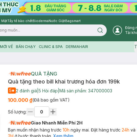
 Mặt
Tẩy tế bào chết
Bioderma
Nước Giặt
Bagsmart
Đăng 
Search icon
Tài kh
T
MỚI VỀ
BÁN CHẠY
CLINIC & SPA
DERMAHAIR
QUÀ TẶNG
Quà tặng theo bill khai trương hóa đơn 199k
5
2
đánh giá
|
5
Hỏi đáp
|
Mã sản phẩm:
347000003
100.000 ₫
(Đã bao gồm VAT)
Số lượng:
Giao Nhanh Miễn Phí 2H
Bạn muốn nhận hàng trước
10h
ngày mai. Đặt hàng trước
24h
và 
2H
ở bước thanh toán.
Xem thêm