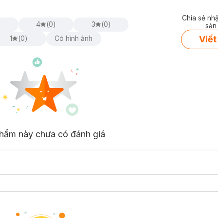
Chia sẻ nh
)
4
(
0
)
3
(
0
)
sản
Viết
1
(
0
)
Có hình ảnh
hẩm này chưa có đánh giá