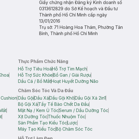
Giấy chứng nhận Đăng ký Kinh doanh số
0313612829 do Sở Kế hoạch và Đầu tư
Thành phố Hồ Chí Minh cấp ngày
13/01/2016
Trụ sở: 71 Hoàng Hoa Thám, Phường Tân
Bình, Thành phố Hồ Chí Minh
Thực Phẩm Chức Năng
Hỗ Trợ Tiêu Hoá
Hỗ Trợ Tim Mạch
Khoa
Hỗ Trợ Sức Khỏe
Bổ Gan / Giải Rượu
Dầu Cá / Bổ Mắt
Hoạt Huyết Dưỡng Não
Chăm Sóc Tóc Và Da Đầu
 Cushion
Dầu Gội
Dầu Xả
Dầu Gội Khô
Dầu Gội Xả 2in1
Bộ Gội Xả
Tẩy Tế Bào Chết Da Đầu
Mắt
Mặt Nạ / Kem Ủ Tóc
Serum / Dầu Dưỡng Tóc
t
Xịt Dưỡng Tóc
Thuốc Nhuộm Tóc
Sản Phẩm Tạo Kiểu Tóc
Lược
Máy Tạo Kiểu Tóc
Bộ Chăm Sóc Tóc
Hỗ Trợ Làm Đẹp