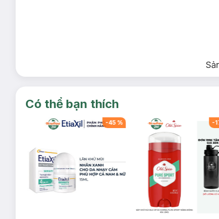
Sả
Có thể bạn thích
-
55
%
-
45
%
-
1