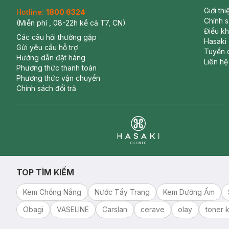
Giới th
Hotline:
1800 6324
Chính 
(Miễn phí , 08-22h kể cả T7, CN)
Điều k
Các câu hỏi thường gặp
Hasaki
Gửi yêu cầu hỗ trợ
Tuyển 
Hướng dẫn đặt hàng
Liên hệ
Phương thức thanh toán
Phương thức vận chuyển
Chính sách đổi trả
Clinic
TOP TÌM KIẾM
Kem Chống Nắng
Nước Tẩy Trang
Kem Dưỡng Ẩm
Obagi
VASELINE
Carslan
cerave
olay
toner k