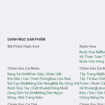
DANH MỤC SẢN PHẨM
Mỹ Phẩm High-End
Nước Hoa
Nước Hoa Nữ
Nư
Xịt Thơm Toàn 
Nước Hoa Vùng 
Chăm Sóc Cá Nhân
Chăm Sóc Da 
Băng Vệ Sinh
Khăn Giấy / Khăn Ướt
Tẩy Trang Mặt
S
Khử Mùi / Làm Thơm Phòng
Dao Cạo Râu
Tẩy Tế Bào Chế
Bọt Cạo Râu
Miếng Dán Nóng
Mặt Nạ Xông Hơi
Toner / Nước C
Nước Rửa Tay / Diệt Khuẩn
Chống Muỗi
Xịt Khoáng
Lotio
Dung Dịch Vệ Sinh
Miếng Dán Ngực
Kem / Gel / Dầu
Bông / Mút Trang Điểm
Chống Nắng Da 
Chăm Sóc Cơ Thể
Chăm Sóc Sức