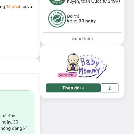
huyện, toàn Quốc từ 249K)
rong
17 phút
tới và
Đổi trả
trong
30 ngày
Xem thêm
Theo dõi
+
2
 hoá đơn
 ngày. 30
không đăng kí