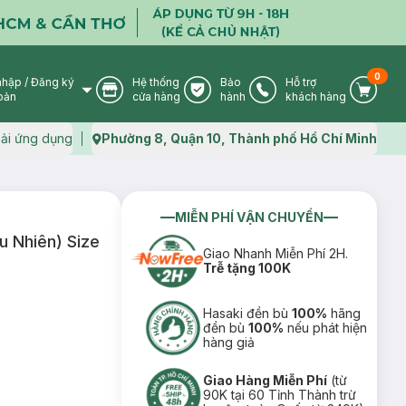
0
nhập
/
Đăng ký
Hệ thống
Bảo
Hỗ trợ
User Icon
Store Icon
Warranty Icon
Phone Icon
Cart I
oản
cửa hàng
hành
khách hàng
ải ứng dụng
Phường 8, Quận 10, Thành phố Hồ Chí Minh
Map icon
MIỄN PHÍ VẬN CHUYỂN
 Nhiên) Size
Giao Nhanh Miễn Phí 2H.
Trễ tặng 100K
Hasaki đền bù
100%
hãng
đền bù
100%
nếu phát hiện
hàng giả
Giao Hàng Miễn Phí
(từ
90K tại 60 Tỉnh Thành trừ