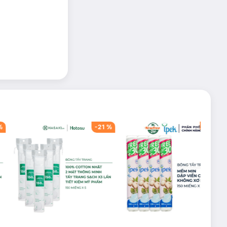
%
-
21
%
-
40
%