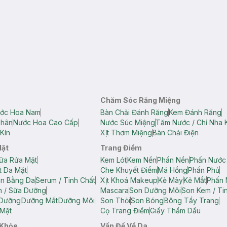
Chăm Sóc Răng Miệng
ớc Hoa Nam
Bàn Chải Đánh Răng
Kem Đánh Răng
Thân
Nước Hoa Cao Cấp
Nước Súc Miệng
Tăm Nước / Chỉ Nha 
Kín
Xịt Thơm Miệng
Bàn Chải Điện
Mặt
Trang Điểm
ữa Rửa Mặt
Kem Lót
Kem Nền
Phấn Nền
Phấn Nước
t Da Mặt
Che Khuyết Điểm
Má Hồng
Phấn Phủ
ân Bằng Da
Serum / Tinh Chất
Xịt Khoá Makeup
Kẻ Mày
Kẻ Mắt
Phấn 
n / Sữa Dưỡng
Mascara
Son Dưỡng Môi
Son Kem / Tin
 Dưỡng
Dưỡng Mắt
Dưỡng Môi
Son Thỏi
Son Bóng
Bông Tẩy Trang
Mặt
Cọ Trang Điểm
Giấy Thấm Dầu
 Khỏe
Vấn Đề Về Da