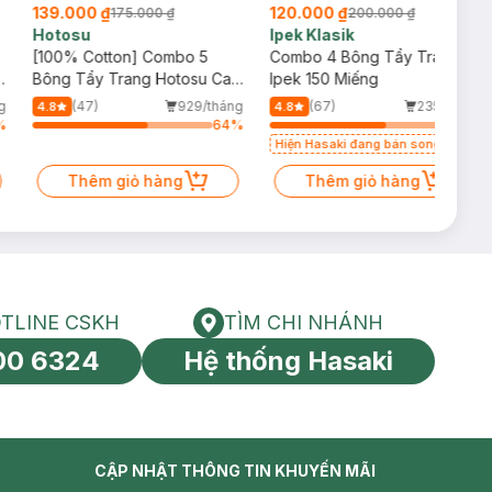
139.000 ₫
120.000 ₫
175.000 ₫
200.000 ₫
Hotosu
Ipek Klasik
[100% Cotton] Combo 5
Combo 4 Bông Tẩy Trang
o
Bông Tẩy Trang Hotosu Cao
Ipek 150 Miếng
Cấp 150 Miếng
g
(47)
929/tháng
(67)
235/tháng
4.8
4.8
%
64
%
64
%
Hiện Hasaki đang bán song song
2 mẫu cũ - mới
Thêm giỏ hàng
Thêm giỏ hàng
TLINE CSKH
TÌM CHI NHÁNH
HOTLINE CSKH
Tìm chi nhánh
00 6324
Hệ thống Hasaki
tín toàn cầu
CẬP NHẬT THÔNG TIN KHUYẾN MÃI