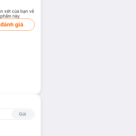
ận xét của bạn về
 phẩm này
 đánh giá
Gửi