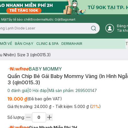
 Mặt
Tẩy tế bào chết
Bioderma
Nước Giặt
Bagsmart
Đăng 
Search icon
Tài kh
T
MỚI VỀ
BÁN CHẠY
CLINIC & SPA
DERMAHAIR
 Nhiên) Size 3 (qln0015.3)
BABY MOMMY
Quần Chip Bé Gái Baby Mommy Vàng (In Hình Ngẫu
3 (qln0015.3)
0
đánh giá
|
0
Hỏi đáp
|
Mã sản phẩm:
269500147
19.000 ₫
(Đã bao gồm VAT)
Giá thị trường:
24.000 ₫
- Tiết kiệm:
5.000 ₫
(
21
%
)
Số lượng:
Giao Nhanh Miễn Phí 2H