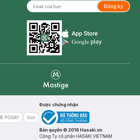
Đăng ký
Appstore icon
Goolge Play icon
Mastige
Được chứng nhận
HE POSAY
Son
Bản quyền © 2016 Hasaki.vn
Công Ty cổ phần HASAKI VIETNAM