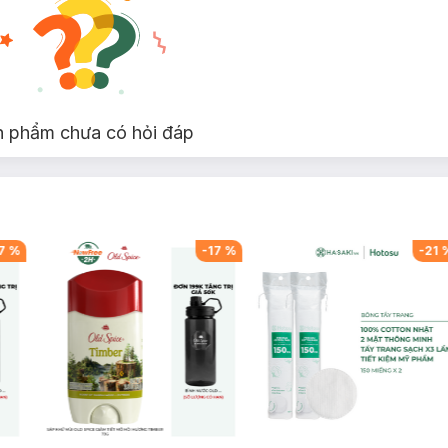
n phẩm chưa có hỏi đáp
7
%
-
17
%
-
21