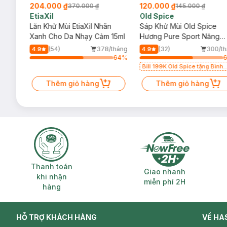
204.000 ₫
120.000 ₫
370.000 ₫
145.000 ₫
EtiaXil
Old Spice
Lỗ
Lăn Khử Mùi EtiaXil Nhãn
Sáp Khử Mùi Old Spice
Da
Xanh Cho Da Nhạy Cảm 15ml
Hương Pure Sport Năng
Động 85g (Đỏ)
/tháng
(54)
378/tháng
(32)
300/th
4.9
4.9
53
%
64
%
Bill 199K Old Spice tặng Bình
Nước 1100ml trị giá 50K (SL có
Thêm giỏ hàng
hạn)
Thêm giỏ hàng
Thanh toán khi nhận hàng
Giao nhanh miễ
Thanh toán
Giao nhanh
khi nhận
miễn phí 2H
hàng
HỖ TRỢ KHÁCH HÀNG
VỀ HA