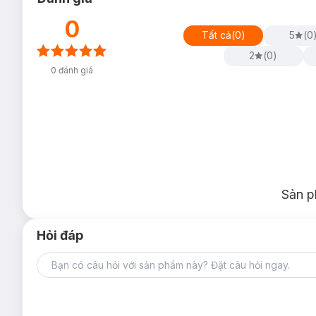
0
Tất cả
(
0
)
5
(
0
2
(
0
)
0
đánh giá
Sản p
Hỏi đáp