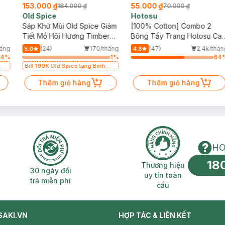
153.000 ₫
55.000 ₫
184.000 ₫
70.000 ₫
Old Spice
Hotosu
Sáp Khử Mùi Old Spice Giảm
[100% Cotton] Combo 2
Tiết Mồ Hôi Hương Timber
Bông Tẩy Trang Hotosu Ca
73g
Cấp 150 Miếng
áng
(24)
170/tháng
(47)
2.4k/thán
5.0
4.8
64
%
1
%
64
Bill 199K Old Spice tặng Bình
Nước 1100ml trị giá 50K (SL có
hạn)
Thêm giỏ hàng
Thêm giỏ hàng
HO
18
n phí 2H
30 ngày đổi trả miễn phí
Thương hiệu uy 
Thương hiệu
30 ngày đổi
uy tín toàn
trả miễn phí
cầu
SAKI.VN
HỢP TÁC & LIÊN KẾT