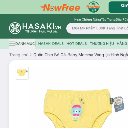
Kem Chống Nắng
Tẩy Trang
Sữa Rửa
Logo
DANH MỤC
HASAKI DEALS
HOT DEALS
THƯƠNG HIỆU
HÀNG 
Hamburger icon
Trang chủ
Quần Chip Bé Gái Baby Mommy Vàng (In Hình Ngẫu