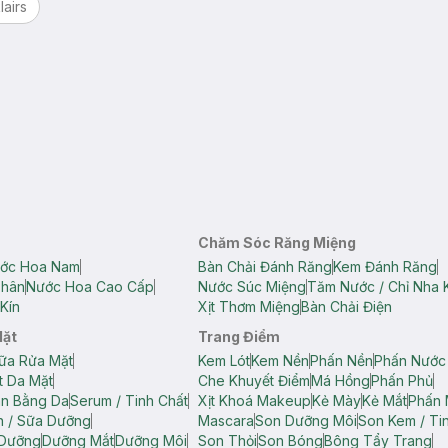
lairs
Chăm Sóc Răng Miệng
ớc Hoa Nam
Bàn Chải Đánh Răng
Kem Đánh Răng
Thân
Nước Hoa Cao Cấp
Nước Súc Miệng
Tăm Nước / Chỉ Nha 
Kín
Xịt Thơm Miệng
Bàn Chải Điện
Mặt
Trang Điểm
ữa Rửa Mặt
Kem Lót
Kem Nền
Phấn Nền
Phấn Nước
t Da Mặt
Che Khuyết Điểm
Má Hồng
Phấn Phủ
ân Bằng Da
Serum / Tinh Chất
Xịt Khoá Makeup
Kẻ Mày
Kẻ Mắt
Phấn 
n / Sữa Dưỡng
Mascara
Son Dưỡng Môi
Son Kem / Tin
 Dưỡng
Dưỡng Mắt
Dưỡng Môi
Son Thỏi
Son Bóng
Bông Tẩy Trang