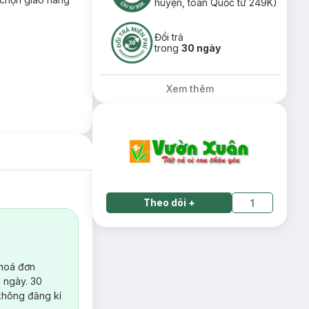
huyện, toàn Quốc từ 249K)
Đổi trả
trong
30 ngày
Xem thêm
Theo dõi
+
1
 hoá đơn
 ngày. 30
không đăng kí