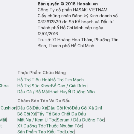
Bản quyền © 2016 Hasaki.vn
Công Ty cổ phần HASAKI VIETNAM
Giấy chứng nhận Đăng ký Kinh doanh số
0313612829 do Sở Kế hoạch và Đầu tư
Thành phố Hồ Chí Minh cấp ngày
13/01/2016
Trụ sở: 71 Hoàng Hoa Thám, Phường Tân
Bình, Thành phố Hồ Chí Minh
Thực Phẩm Chức Năng
Hỗ Trợ Tiêu Hoá
Hỗ Trợ Tim Mạch
Khoa
Hỗ Trợ Sức Khỏe
Bổ Gan / Giải Rượu
Dầu Cá / Bổ Mắt
Hoạt Huyết Dưỡng Não
Chăm Sóc Tóc Và Da Đầu
 Cushion
Dầu Gội
Dầu Xả
Dầu Gội Khô
Dầu Gội Xả 2in1
Bộ Gội Xả
Tẩy Tế Bào Chết Da Đầu
Mắt
Mặt Nạ / Kem Ủ Tóc
Serum / Dầu Dưỡng Tóc
t
Xịt Dưỡng Tóc
Thuốc Nhuộm Tóc
Sản Phẩm Tạo Kiểu Tóc
Lược