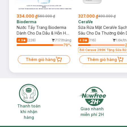
334.000 ₫
327.000 ₫
560.000 ₫
490.000 ₫
Bioderma
CeraVe
rma
Nước Tẩy Trang Bioderma
Sữa Rửa Mặt CeraVe Sạc
m
Dành Cho Da Dầu & Hỗn Hợp
Sâu Cho Da Thường Đến 
500ml
Dầu 473ml
/tháng
(228)
717/tháng
(116)
1.6k/t
4.9
4.9
13
%
79
%
Bill Cerave 299K Tặng Sữa Rử
Mặt Cerave 30ml (SL có hạn)
Thêm giỏ hàng
Thêm giỏ hàng
Thanh toán khi nhận hàng
Giao nhanh miễ
Thanh toán
Giao nhanh
khi nhận
miễn phí 2H
hàng