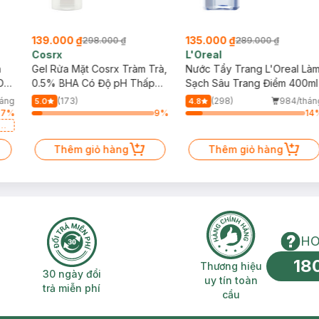
139.000 ₫
135.000 ₫
298.000 ₫
289.000 ₫
Cosrx
L'Oreal
h
Gel Rửa Mặt Cosrx Tràm Trà,
Nước Tẩy Trang L'Oreal Là
Da
0.5% BHA Có Độ pH Thấp
Sạch Sâu Trang Điểm 400ml
150ml
háng
(173)
(298)
984/thán
5.0
4.8
27
%
9
%
14
a
Thêm giỏ hàng
Thêm giỏ hàng
HO
18
n phí 2H
30 ngày đổi trả miễn phí
Thương hiệu uy 
Thương hiệu
30 ngày đổi
uy tín toàn
trả miễn phí
cầu