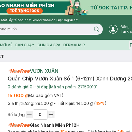
 Mặt
Tẩy tế bào chết
Bioderma
Nước Giặt
Bagsmart
Đăng 
Search icon
Tài kh
T
MỚI VỀ
BÁN CHẠY
CLINIC & SPA
DERMAHAIR
011
VƯỜN XUÂN
Quần Chip Vườn Xuân Số 1 (6-12m) Xanh Dương 2
0
đánh giá
|
0
Hỏi đáp
|
Mã sản phẩm:
271500101
15.000 ₫
(Đã bao gồm VAT)
Giá thị trường:
29.500 ₫
- Tiết kiệm:
14.500 ₫
(
49
%
)
Số lượng:
Giao Nhanh Miễn Phí 2H
Bạn muốn nhận hàng trước
10h
ngày mai. Đặt hàng trước
24h
và 