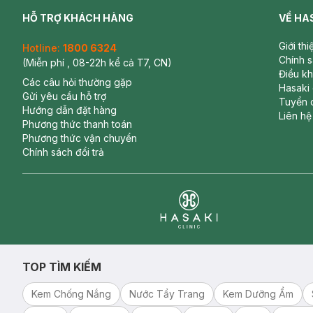
HỖ TRỢ KHÁCH HÀNG
VỀ HA
Giới th
Hotline:
1800 6324
Chính 
(Miễn phí , 08-22h kể cả T7, CN)
Điều k
Các câu hỏi thường gặp
Hasaki
Gửi yêu cầu hỗ trợ
Tuyển 
Hướng dẫn đặt hàng
Liên hệ
Phương thức thanh toán
Phương thức vận chuyển
Chính sách đổi trả
Clinic
TOP TÌM KIẾM
Kem Chống Nắng
Nước Tẩy Trang
Kem Dưỡng Ẩm