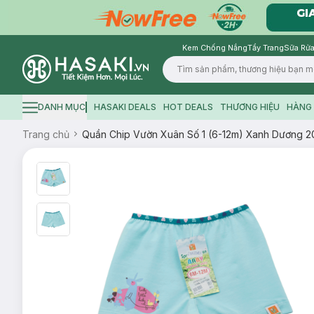
Kem Chống Nắng
Tẩy Trang
Sữa Rửa
Logo
DANH MỤC
HASAKI DEALS
HOT DEALS
THƯƠNG HIỆU
HÀNG 
Hamburger icon
Trang chủ
Quần Chip Vườn Xuân Số 1 (6-12m) Xanh Dương 2