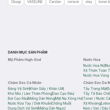
Obagi
VASELINE
Carslan
cerave
olay
toner k
DANH MỤC SẢN PHẨM
Mỹ Phẩm High-End
Nước Hoa
Nước Hoa Nữ
Nư
Xịt Thơm Toàn 
Nước Hoa Vùng 
Chăm Sóc Cá Nhân
Chăm Sóc Da 
Băng Vệ Sinh
Khăn Giấy / Khăn Ướt
Tẩy Trang Mặt
S
Khử Mùi / Làm Thơm Phòng
Dao Cạo Râu
Tẩy Tế Bào Chế
Bọt Cạo Râu
Miếng Dán Nóng
Mặt Nạ Xông Hơi
Toner / Nước C
Nước Rửa Tay / Diệt Khuẩn
Chống Muỗi
Xịt Khoáng
Lotio
Dung Dịch Vệ Sinh
Miếng Dán Ngực
Kem / Gel / Dầu