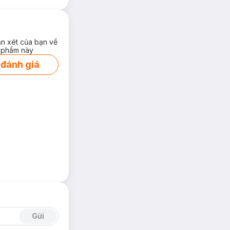
ận xét của bạn về
 phẩm này
 đánh giá
Gửi