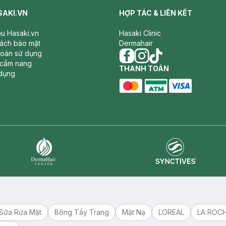
SAKI.VN
HỢP TÁC & LIÊN KẾT
iệu Hasaki.vn
Hasaki Clinic
sách bảo mật
Dermahair
hoản sử dụng
 cẩm nang
facebook
THANH TOÁN
instagram
tiktok
dụng
master card
ATM card
visa card
Synctives
Dermahair
Sữa Rửa Mặt
Bông Tẩy Trang
Mặt Nạ
LOREAL
LA ROC