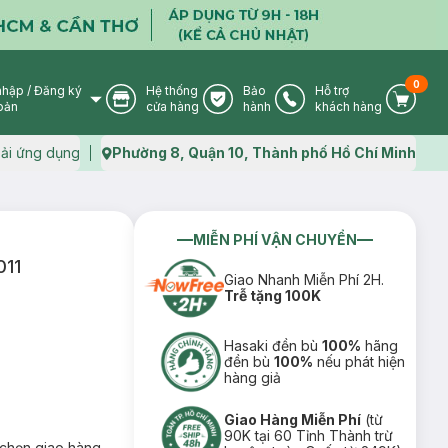
0
nhập
/
Đăng ký
Hệ thống
Bảo
Hỗ trợ
User Icon
Store Icon
Warranty Icon
Phone Icon
Cart I
oản
cửa hàng
hành
khách hàng
ải ứng dụng
Phường 8, Quận 10, Thành phố Hồ Chí Minh
Map icon
MIỄN PHÍ VẬN CHUYỂN
011
Giao Nhanh Miễn Phí 2H.
Trễ tặng 100K
Hasaki đền bù
100%
hãng
đền bù
100%
nếu phát hiện
hàng giả
Giao Hàng Miễn Phí
(từ
90K tại 60 Tỉnh Thành trừ
chọn giao hàng