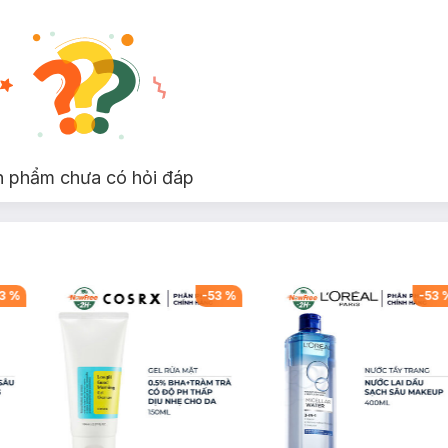
n phẩm chưa có hỏi đáp
3
%
-
53
%
-
53