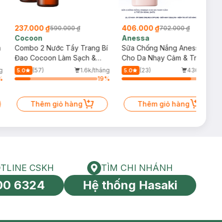
237.000 ₫
406.000 ₫
590.000 ₫
702.000 ₫
Cocoon
Anessa
m
Combo 2 Nước Tẩy Trang Bí
Sữa Chống Nắng Anessa
Đao Cocoon Làm Sạch &
Cho Da Nhạy Cảm & Trẻ Em
Giảm Dầu 500ml
60ml (Mới)
g
(57)
1.6k/tháng
(23)
436/tháng
5.0
5.0
%
19
%
85
%
Thêm giỏ hàng
Thêm giỏ hàng
TLINE CSKH
TÌM CHI NHÁNH
HOTLINE CSKH
Tìm chi nhánh
00 6324
Hệ thống Hasaki
tín toàn cầu