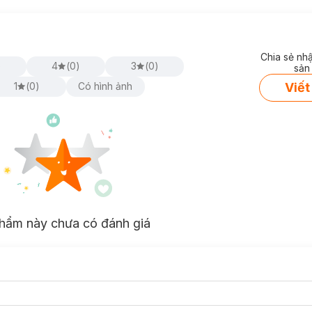
Chia sẻ nh
)
4
(
0
)
3
(
0
)
sản
Viết
1
(
0
)
Có hình ảnh
hẩm này chưa có đánh giá