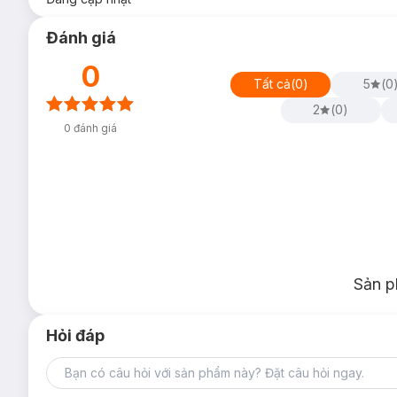
Đánh giá
0
Tất cả
(
0
)
5
(
0
2
(
0
)
0
đánh giá
Sản p
Hỏi đáp