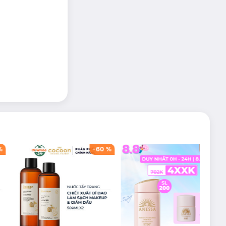
%
-
60
%
-
42
%