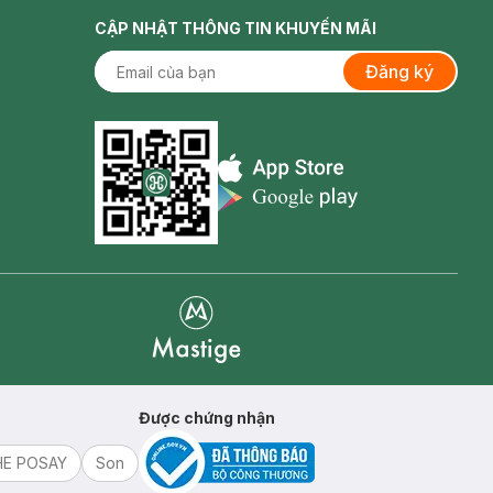
CẬP NHẬT THÔNG TIN KHUYẾN MÃI
Đăng ký
Appstore icon
Goolge Play icon
Mastige
Được chứng nhận
HE POSAY
Son