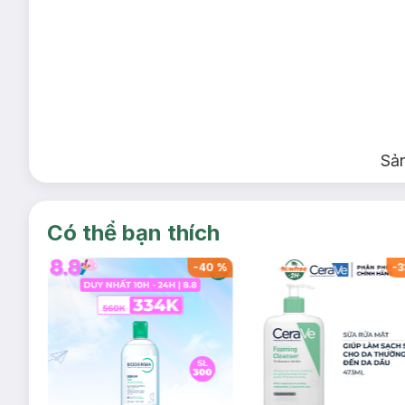
Sả
Có thể bạn thích
-
39
%
-
40
%
-
3