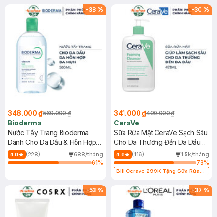
-
38
%
-
30
%
348.000 ₫
341.000 ₫
560.000 ₫
490.000 ₫
Bioderma
CeraVe
Nước Tẩy Trang Bioderma
Sữa Rửa Mặt CeraVe Sạch Sâu
Dành Cho Da Dầu & Hỗn Hợp
Cho Da Thường Đến Da Dầu
500ml
473ml
(228)
688/tháng
(116)
1.5k/tháng
4.9
4.9
61
%
73
%
Bill Cerave 299K Tặng Sữa Rửa
Mặt Cerave 30ml (SL có hạn)
-
53
%
-
37
%