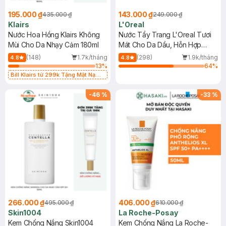
195.000 ₫
143.000 ₫
435.000 ₫
249.000 ₫
Klairs
L'Oreal
Nước Hoa Hồng Klairs Không
Nước Tẩy Trang L'Oreal Tươi
Mùi Cho Da Nhạy Cảm 180ml
Mát Cho Da Dầu, Hỗn Hợp
400ml
(148)
1.7k/tháng
(298)
1.9k/tháng
4.8
4.8
13
%
64
%
Bill Klairs từ 299k Tặng Mặt Nạ
Làm Dịu Da & Kiểm Soát Dầu Nhờn
25ml (SL Có Hạn)
-
46
%
-
33
%
266.000 ₫
406.000 ₫
495.000 ₫
610.000 ₫
Skin1004
La Roche-Posay
Kem Chống Nắng Skin1004
Kem Chống Nắng La Roche-