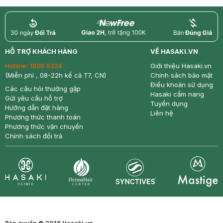
return
nowfree
price
HỖ TRỢ KHÁCH HÀNG
VỀ HASAKI.VN
Hotline:
1800 6324
Giới thiệu Hasaki.vn
(Miễn phí , 08-22h kể cả T7, CN)
Chính sách bảo mật
Điều khoản sử dụng
Các câu hỏi thường gặp
Hasaki cẩm nang
Gửi yêu cầu hỗ trợ
Tuyển dụng
Hướng dẫn đặt hàng
Liên hệ
Phương thức thanh toán
Phương thức vận chuyển
Chính sách đổi trả
Synctives
Clinic
Dermahair
Mastige