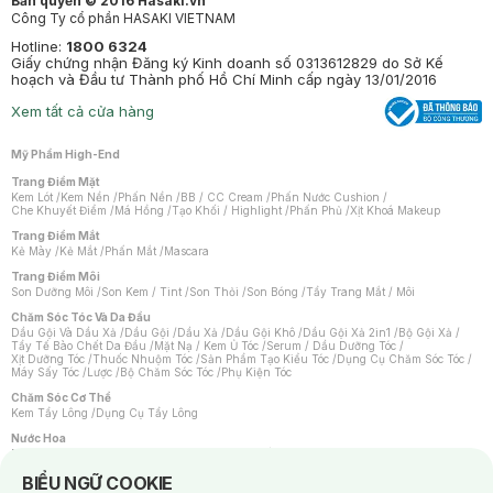
Bản quyền © 2016 Hasaki.vn
Công Ty cổ phần HASAKI VIETNAM
Hotline:
1800 6324
Giấy chứng nhận Đăng ký Kinh doanh số 0313612829 do Sở Kế
hoạch và Đầu tư Thành phố Hồ Chí Minh cấp ngày 13/01/2016
Xem tất cả cửa hàng
Mỹ Phẩm High-End
Trang Điểm Mặt
Kem Lót
/
Kem Nền
/
Phấn Nền
/
BB / CC Cream
/
Phấn Nước Cushion
/
Che Khuyết Điểm
/
Má Hồng
/
Tạo Khối / Highlight
/
Phấn Phủ
/
Xịt Khoá Makeup
Trang Điểm Mắt
Kẻ Mày
/
Kẻ Mắt
/
Phấn Mắt
/
Mascara
Trang Điểm Môi
Son Dưỡng Môi
/
Son Kem / Tint
/
Son Thỏi
/
Son Bóng
/
Tẩy Trang Mắt / Môi
Chăm Sóc Tóc Và Da Đầu
Dầu Gội Và Dầu Xả
/
Dầu Gội
/
Dầu Xả
/
Dầu Gội Khô
/
Dầu Gội Xả 2in1
/
Bộ Gội Xả
/
Tẩy Tế Bào Chết Da Đầu
/
Mặt Nạ / Kem Ủ Tóc
/
Serum / Dầu Dưỡng Tóc
/
Xịt Dưỡng Tóc
/
Thuốc Nhuộm Tóc
/
Sản Phẩm Tạo Kiểu Tóc
/
Dụng Cụ Chăm Sóc Tóc
/
Máy Sấy Tóc
/
Lược
/
Bộ Chăm Sóc Tóc
/
Phụ Kiện Tóc
Chăm Sóc Cơ Thể
Kem Tẩy Lông
/
Dụng Cụ Tẩy Lông
Nước Hoa
Nước Hoa Nữ
/
Nước Hoa Nam
/
Nước Hoa Cao Cấp
/
Xịt Thơm Toàn Thân
/
Nước Hoa Vùng Kín
Notice about cookies usage
BIỂU NGỮ COOKIE
Chăm Sóc Cá Nhân