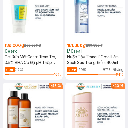
139.000 ₫
181.000 ₫
298.000 ₫
289.000 ₫
Cosrx
L'Oreal
Gel Rửa Mặt Cosrx Tràm Trà,
Nước Tẩy Trang L'Oreal Làm
0.5% BHA Có Độ pH Thấp
Sạch Sâu Trang Điểm 400ml
150ml
(173)
(298)
734/tháng
5.0
4.8
10
%
64
%
-
57
%
-
40
%