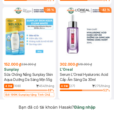
-
35
%
-
42
%
152.000 ₫
302.000 ₫
234.000 ₫
519.000 ₫
Sunplay
L'Oreal
Sữa Chống Nắng Sunplay Skin
Serum L'Oreal Hyaluronic Acid
Aqua Dưỡng Da Sáng Mịn 55g
Cấp Ẩm Sáng Da 30ml
(108)
454/tháng
(27)
275/tháng
4.9
4.9
48
%
52
%
Bill 199K Sunplay tặng Tinh Chất
Chống Nắng 7g trị giá 30K (SL có
hạn)
Bạn đã có tài khoản Hasaki?
Đăng nhập