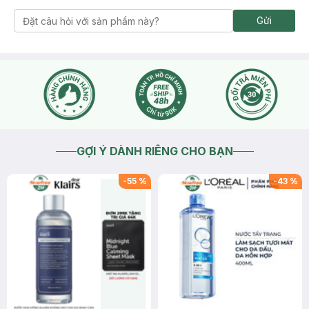
Gửi
GỢI Ý DÀNH RIÊNG CHO BẠN
-
55
%
-
43
%