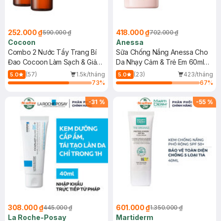
252.000 ₫
418.000 ₫
590.000 ₫
702.000 ₫
Cocoon
Anessa
Combo 2 Nước Tẩy Trang Bí
Sữa Chống Nắng Anessa Cho
Đao Cocoon Làm Sạch & Giảm
Da Nhạy Cảm & Trẻ Em 60ml
Dầu 500ml
(Mới)
(57)
1.5k/tháng
(23)
423/tháng
5.0
5.0
73
%
67
%
-
31
%
-
55
%
308.000 ₫
601.000 ₫
445.000 ₫
1.350.000 ₫
La Roche-Posay
Martiderm