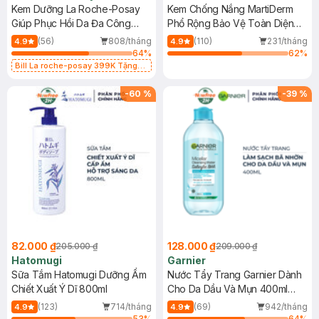
Kem Dưỡng La Roche-Posay
Kem Chống Nắng MartiDerm
Giúp Phục Hồi Da Đa Công
Phổ Rộng Bảo Vệ Toàn Diện
Dụng 40ml
40ml
(56)
808/tháng
(110)
231/tháng
4.9
4.9
64
%
62
%
Bill La roche-posay 399K Tặng
Gel rửa mặt da dầu nhạy cảm 50ml
(SL có hạn)
-
60
%
-
39
%
82.000 ₫
128.000 ₫
205.000 ₫
209.000 ₫
Hatomugi
Garnier
Sữa Tắm Hatomugi Dưỡng Ẩm
Nước Tẩy Trang Garnier Dành
Chiết Xuất Ý Dĩ 800ml
Cho Da Dầu Và Mụn 400ml
(Mới)
(123)
714/tháng
(69)
942/tháng
4.9
4.9
53
%
64
%