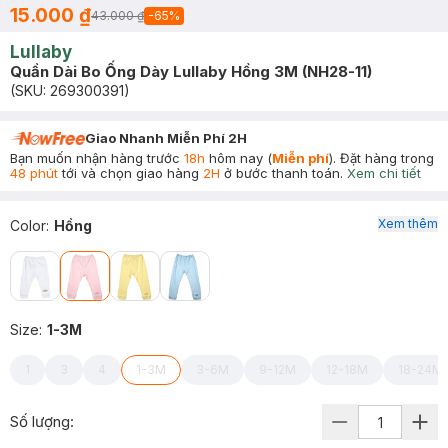
15.000 ₫
43.000 ₫
-
65
%
Lullaby
Quần Dài Bo Ống Dày Lullaby Hồng 3M (NH28-11)
(SKU:
269300391
)
Giao Nhanh Miễn Phí 2H
Bạn muốn nhận hàng trước
18h
hôm nay (
Miễn phí
). Đặt hàng trong
48 phút
tới và chọn giao hàng
2H
ở bước thanh toán.
Xem chi tiết
Xem thêm
Color
:
Hồng
Size
:
1-3M
1
3
4
1-3M
3-6M
9-12M
12-18M
18-24M
Số lượng: