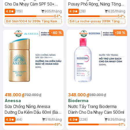
Cho Da Nhạy Cảm SPF 50+
Posay Phổ Rộng, Nâng Tông
50ml
Kiềm Dầu 50ml
(119)
905/tháng
(28)
635/tháng
4.8
4.9
64
%
64
%
Bill Skin1004 từ 399k Tặng Kem
Bill La roche-posay 399K Tặng
Chống Nắng Cho Da Nhạy Cảm
Gel rửa mặt da dầu nhạy cảm 50ml
SPF 50+ 20ml (SL Có Hạn)
(SL có hạn)
-
40
%
-
38
%
418.000 ₫
348.000 ₫
702.000 ₫
560.000 ₫
Anessa
Bioderma
Sữa Chống Nắng Anessa
Nước Tẩy Trang Bioderma
Dưỡng Da Kiềm Dầu 60ml (Bản
Dành Cho Da Nhạy Cảm 500ml
Mới)
(44)
516/tháng
(228)
839/tháng
4.9
4.9
49
%
61
%