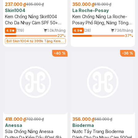
237.000 ₫
350.000 ₫
495.000 ₫
610.000 ₫
Skin1004
La Roche-Posay
Kem Chống Nắng Skin1004
Kem Chống Nắng La Roche-
Cho Da Nhạy Cảm SPF 50+
Posay Phổ Rộng, Nâng Tông
50ml
Kiềm Dầu 50ml
(119)
1.0k/tháng
(28)
736/tháng
4.8
4.9
22
%
37
%
Bill Skin1004 từ 399k Tặng Kem
Chống Nắng Cho Da Nhạy Cảm
SPF 50+ 20ml (SL Có Hạn)
-
40
%
-
36
%
418.000 ₫
356.000 ₫
702.000 ₫
560.000 ₫
Anessa
Bioderma
Sữa Chống Nắng Anessa
Nước Tẩy Trang Bioderma
Dưỡng Da Kiềm Dầu 60ml (Bản
Dành Cho Da Nhạy Cảm 500ml