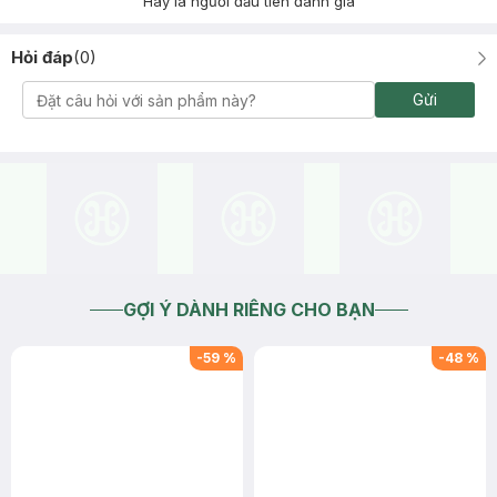
Hãy là người đầu tiên đánh giá
Hỏi đáp
(
0
)
Gửi
GỢI Ý DÀNH RIÊNG CHO BẠN
-
59
%
-
48
%