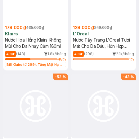
179.000 ₫
129.000 ₫
435.000 ₫
249.000 ₫
Klairs
L'Oreal
Nước Hoa Hồng Klairs Không
Nước Tẩy Trang L'Oreal Tươi
Mùi Cho Da Nhạy Cảm 180ml
Mát Cho Da Dầu, Hỗn Hợp
400ml
(148)
1.8k/tháng
(298)
2.1k/tháng
4.8
4.8
48
%
1
%
Bill Klairs từ 299k Tặng Mặt Nạ
Làm Dịu Da & Kiểm Soát Dầu Nhờn
25ml (SL Có Hạn)
-
52
%
-
43
%