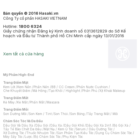
Bản quyền © 2016 Hasaki.vn
Công Ty cổ phần HASAKI VIETNAM
Hotline:
1800 6324
Giấy chứng nhận Đăng ký Kinh doanh số 0313612829 do Sở Kế
hoạch và Đầu tư Thành phố Hồ Chí Minh cấp ngày 13/01/2016
Xem tất cả cửa hàng
Mỹ Phẩm High-End
Trang Điểm Mặt
Kem Lót
/
Kem Nền
/
Phấn Nền
/
BB / CC Cream
/
Phấn Nước Cushion
/
Che Khuyết Điểm
/
Má Hồng
/
Tạo Khối / Highlight
/
Phấn Phủ
/
Xịt Khoá Makeup
Trang Điểm Mắt
Kẻ Mày
/
Kẻ Mắt
/
Phấn Mắt
/
Mascara
Trang Điểm Môi
Son Dưỡng Môi
/
Son Kem / Tint
/
Son Thỏi
/
Son Bóng
/
Tẩy Trang Mắt / Môi
Chăm Sóc Tóc Và Da Đầu
Dầu Gội Và Dầu Xả
/
Dầu Gội
/
Dầu Xả
/
Dầu Gội Khô
/
Dầu Gội Xả 2in1
/
Bộ Gội Xả
/
Tẩy Tế Bào Chết Da Đầu
/
Mặt Nạ / Kem Ủ Tóc
/
Serum / Dầu Dưỡng Tóc
/
Xịt Dưỡng Tóc
/
Thuốc Nhuộm Tóc
/
Sản Phẩm Tạo Kiểu Tóc
/
Dụng Cụ Chăm Sóc Tóc
/
Máy Sấy Tóc
/
Lược
/
Bộ Chăm Sóc Tóc
/
Phụ Kiện Tóc