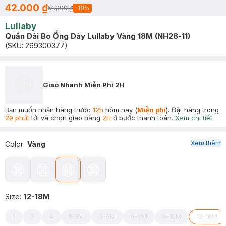
42.000 ₫
51.000 ₫
-
18
%
Lullaby
Quần Dài Bo Ống Dày Lullaby Vàng 18M (NH28-11)
(SKU:
269300377
)
Giao Nhanh Miễn Phí 2H
Bạn muốn nhận hàng trước
12h
hôm nay (
Miễn phí
). Đặt hàng trong
29 phút
tới và chọn giao hàng
2H
ở bước thanh toán.
Xem chi tiết
Xem thêm
Color
:
Vàng
Size
:
12-18M
1
3
4
1-3M
3-6M
6-9M
9-12M
12-18M