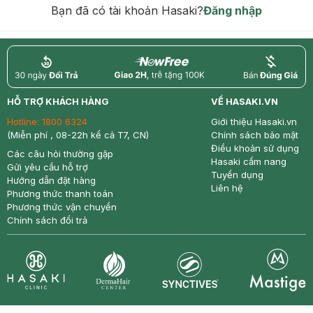
Bạn đã có tài khoản Hasaki?
Đăng nhập
return
nowfree
price
HỖ TRỢ KHÁCH HÀNG
VỀ HASAKI.VN
Hotline:
1800 6324
Giới thiệu Hasaki.vn
(Miễn phí , 08-22h kể cả T7, CN)
Chính sách bảo mật
Điều khoản sử dụng
Các câu hỏi thường gặp
Hasaki cẩm nang
Gửi yêu cầu hỗ trợ
Tuyển dụng
Hướng dẫn đặt hàng
Liên hệ
Phương thức thanh toán
Phương thức vận chuyển
Chính sách đổi trả
Synctives
Clinic
Dermahair
Mastige