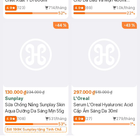
(Mới)
(123)
714/tháng
(69)
1.0k/tháng
4.9
4.9
52
%
22
%
-
44
%
-
43
%
130.000 ₫
297.000 ₫
234.000 ₫
519.000 ₫
Sunplay
L'Oreal
Sữa Chống Nắng Sunplay Skin
Serum L'Oreal Hyaluronic Acid
Aqua Dưỡng Da Sáng Mịn 55g
Cấp Ẩm Sáng Da 30ml
(108)
531/tháng
(27)
279/tháng
4.9
4.9
53
%
1
%
Bill 199K Sunplay tặng Tinh Chất
Chống Nắng 7g trị giá 30K (SL có
hạn)