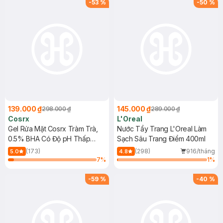
-
53
%
-
50
%
139.000 ₫
145.000 ₫
298.000 ₫
289.000 ₫
Cosrx
L'Oreal
Gel Rửa Mặt Cosrx Tràm Trà,
Nước Tẩy Trang L'Oreal Làm
0.5% BHA Có Độ pH Thấp
Sạch Sâu Trang Điểm 400ml
150ml
(173)
(298)
916/tháng
5.0
4.8
7
%
1
%
-
59
%
-
40
%