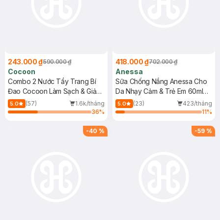
243.000 ₫
418.000 ₫
590.000 ₫
702.000 ₫
Cocoon
Anessa
Combo 2 Nước Tẩy Trang Bí
Sữa Chống Nắng Anessa Cho
Đao Cocoon Làm Sạch & Giảm
Da Nhạy Cảm & Trẻ Em 60ml
Dầu 500ml
(Mới)
(57)
1.6k/tháng
(23)
423/tháng
5.0
5.0
36
%
11
%
-
40
%
-
59
%