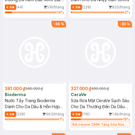
Mới)
(44)
516/tháng
(228)
820/tháng
4.9
4.9
14
%
2
%
-
36
%
-
33
%
361.000 ₫
327.000 ₫
560.000 ₫
490.000 ₫
Bioderma
CeraVe
Nước Tẩy Trang Bioderma
Sữa Rửa Mặt CeraVe Sạch Sâu
Dành Cho Da Dầu & Hỗn Hợp
Cho Da Thường Đến Da Dầu
500ml
473ml
(228)
663/tháng
(116)
1.6k/tháng
4.9
4.9
1
%
19
%
Bill Cerave 299K Tặng Sữa Rửa
Mặt Cerave 30ml (SL có hạn)