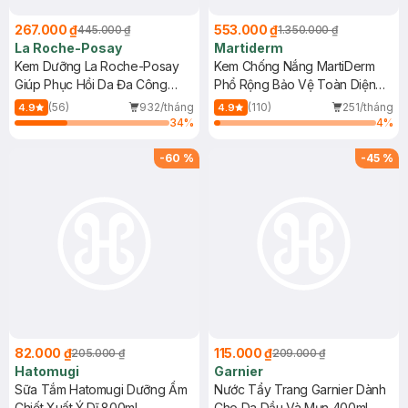
267.000 ₫
553.000 ₫
445.000 ₫
1.350.000 ₫
La Roche-Posay
Martiderm
Kem Dưỡng La Roche-Posay
Kem Chống Nắng MartiDerm
Giúp Phục Hồi Da Đa Công
Phổ Rộng Bảo Vệ Toàn Diện
Dụng 40ml
40ml
(56)
932/tháng
(110)
251/tháng
4.9
4.9
34
%
4
%
-
60
%
-
45
%
82.000 ₫
115.000 ₫
205.000 ₫
209.000 ₫
Hatomugi
Garnier
Sữa Tắm Hatomugi Dưỡng Ẩm
Nước Tẩy Trang Garnier Dành
Chiết Xuất Ý Dĩ 800ml
Cho Da Dầu Và Mụn 400ml