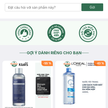
Gửi
GỢI Ý DÀNH RIÊNG CHO BẠN
-
55
%
-
43
%