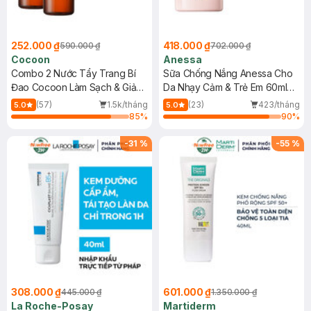
252.000 ₫
418.000 ₫
590.000 ₫
702.000 ₫
Cocoon
Anessa
Combo 2 Nước Tẩy Trang Bí
Sữa Chống Nắng Anessa Cho
Đao Cocoon Làm Sạch & Giảm
Da Nhạy Cảm & Trẻ Em 60ml
Dầu 500ml
(Mới)
(57)
1.5k/tháng
(23)
423/tháng
5.0
5.0
85
%
90
%
-
31
%
-
55
%
308.000 ₫
601.000 ₫
445.000 ₫
1.350.000 ₫
La Roche-Posay
Martiderm