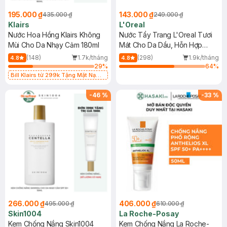
195.000 ₫
143.000 ₫
435.000 ₫
249.000 ₫
Klairs
L'Oreal
Nước Hoa Hồng Klairs Không
Nước Tẩy Trang L'Oreal Tươi
Mùi Cho Da Nhạy Cảm 180ml
Mát Cho Da Dầu, Hỗn Hợp
400ml
(148)
1.7k/tháng
(298)
1.9k/tháng
4.8
4.8
29
%
64
%
Bill Klairs từ 299k Tặng Mặt Nạ
Làm Dịu Da & Kiểm Soát Dầu Nhờn
25ml (SL Có Hạn)
-
46
%
-
33
%
266.000 ₫
406.000 ₫
495.000 ₫
610.000 ₫
Skin1004
La Roche-Posay
Kem Chống Nắng Skin1004
Kem Chống Nắng La Roche-