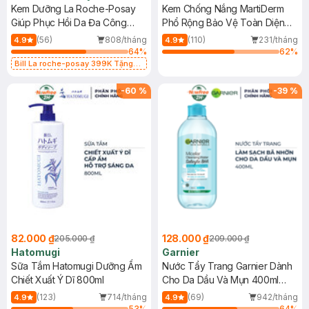
Kem Dưỡng La Roche-Posay
Kem Chống Nắng MartiDerm
Giúp Phục Hồi Da Đa Công
Phổ Rộng Bảo Vệ Toàn Diện
Dụng 40ml
40ml
(56)
808/tháng
(110)
231/tháng
4.9
4.9
64
%
62
%
Bill La roche-posay 399K Tặng
Gel rửa mặt da dầu nhạy cảm 50ml
(SL có hạn)
-
60
%
-
39
%
82.000 ₫
128.000 ₫
205.000 ₫
209.000 ₫
Hatomugi
Garnier
Sữa Tắm Hatomugi Dưỡng Ẩm
Nước Tẩy Trang Garnier Dành
Chiết Xuất Ý Dĩ 800ml
Cho Da Dầu Và Mụn 400ml
(Mới)
(123)
714/tháng
(69)
942/tháng
4.9
4.9
53
%
64
%