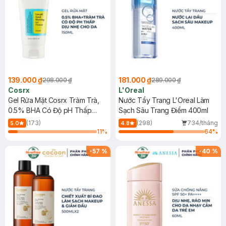
139.000 ₫
181.000 ₫
298.000 ₫
289.000 ₫
Cosrx
L'Oreal
Gel Rửa Mặt Cosrx Tràm Trà,
Nước Tẩy Trang L'Oreal Làm
0.5% BHA Có Độ pH Thấp
Sạch Sâu Trang Điểm 400ml
150ml
(173)
(298)
734/tháng
5.0
4.8
11
%
64
%
-
57
%
-
40
%