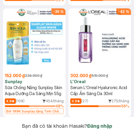
-
35
%
-
42
%
152.000 ₫
302.000 ₫
234.000 ₫
519.000 ₫
Sunplay
L'Oreal
Sữa Chống Nắng Sunplay Skin
Serum L'Oreal Hyaluronic Acid
Aqua Dưỡng Da Sáng Mịn 55g
Cấp Ẩm Sáng Da 30ml
(108)
454/tháng
(27)
275/tháng
4.9
4.9
48
%
56
%
Bill 199K Sunplay tặng Tinh Chất
Chống Nắng 7g trị giá 30K (SL có
hạn)
Bạn đã có tài khoản Hasaki?
Đăng nhập