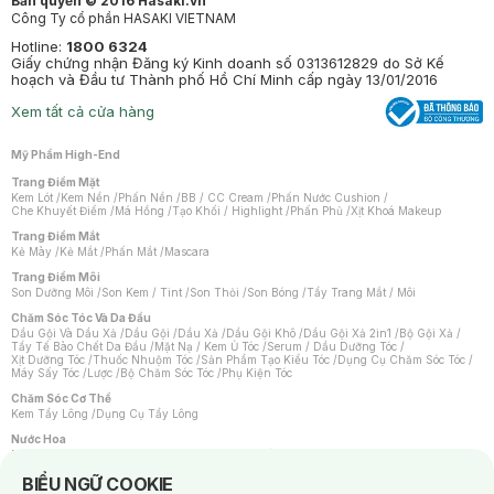
Bản quyền © 2016 Hasaki.vn
Công Ty cổ phần HASAKI VIETNAM
Hotline:
1800 6324
Giấy chứng nhận Đăng ký Kinh doanh số 0313612829 do Sở Kế
hoạch và Đầu tư Thành phố Hồ Chí Minh cấp ngày 13/01/2016
Xem tất cả cửa hàng
Mỹ Phẩm High-End
Trang Điểm Mặt
Kem Lót
/
Kem Nền
/
Phấn Nền
/
BB / CC Cream
/
Phấn Nước Cushion
/
Che Khuyết Điểm
/
Má Hồng
/
Tạo Khối / Highlight
/
Phấn Phủ
/
Xịt Khoá Makeup
Trang Điểm Mắt
Kẻ Mày
/
Kẻ Mắt
/
Phấn Mắt
/
Mascara
Trang Điểm Môi
Son Dưỡng Môi
/
Son Kem / Tint
/
Son Thỏi
/
Son Bóng
/
Tẩy Trang Mắt / Môi
Chăm Sóc Tóc Và Da Đầu
Dầu Gội Và Dầu Xả
/
Dầu Gội
/
Dầu Xả
/
Dầu Gội Khô
/
Dầu Gội Xả 2in1
/
Bộ Gội Xả
/
Tẩy Tế Bào Chết Da Đầu
/
Mặt Nạ / Kem Ủ Tóc
/
Serum / Dầu Dưỡng Tóc
/
Xịt Dưỡng Tóc
/
Thuốc Nhuộm Tóc
/
Sản Phẩm Tạo Kiểu Tóc
/
Dụng Cụ Chăm Sóc Tóc
/
Máy Sấy Tóc
/
Lược
/
Bộ Chăm Sóc Tóc
/
Phụ Kiện Tóc
Chăm Sóc Cơ Thể
Kem Tẩy Lông
/
Dụng Cụ Tẩy Lông
Nước Hoa
Nước Hoa Nữ
/
Nước Hoa Nam
/
Nước Hoa Cao Cấp
/
Xịt Thơm Toàn Thân
/
Nước Hoa Vùng Kín
Notice about cookies usage
BIỂU NGỮ COOKIE
Chăm Sóc Cá Nhân