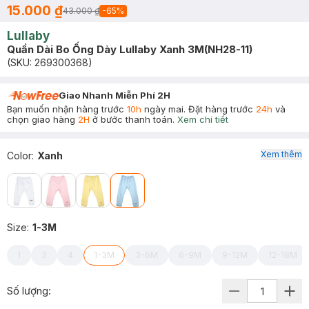
15.000 ₫
43.000 ₫
-
65
%
Lullaby
Quần Dài Bo Ống Dày Lullaby Xanh 3M(NH28-11)
(SKU:
269300368
)
Giao Nhanh Miễn Phí 2H
Bạn muốn nhận hàng trước
10h
ngày mai. Đặt hàng trước
24h
và
chọn giao hàng
2H
ở bước thanh toán.
Xem chi tiết
Xem thêm
Color
:
Xanh
Size
:
1-3M
1
3
4
1-3M
3-6M
6-9M
9-12M
12-18M
Số lượng: