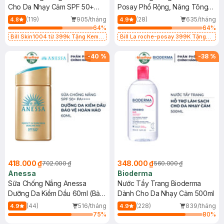
Cho Da Nhạy Cảm SPF 50+
Posay Phổ Rộng, Nâng Tông
50ml
Kiềm Dầu 50ml
(119)
905/tháng
(28)
635/tháng
4.8
4.9
64
%
64
%
Bill Skin1004 từ 399k Tặng Kem
Bill La roche-posay 399K Tặng
Chống Nắng Cho Da Nhạy Cảm
Gel rửa mặt da dầu nhạy cảm 50ml
SPF 50+ 20ml (SL Có Hạn)
(SL có hạn)
-
40
%
-
38
%
418.000 ₫
348.000 ₫
702.000 ₫
560.000 ₫
Anessa
Bioderma
Sữa Chống Nắng Anessa
Nước Tẩy Trang Bioderma
Dưỡng Da Kiềm Dầu 60ml (Bản
Dành Cho Da Nhạy Cảm 500ml
Mới)
(44)
516/tháng
(228)
839/tháng
4.9
4.9
75
%
80
%