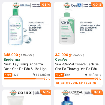
-
38
%
-
30
%
348.000 ₫
341.000 ₫
560.000 ₫
490.000 ₫
Bioderma
CeraVe
Nước Tẩy Trang Bioderma
Sữa Rửa Mặt CeraVe Sạch Sâu
Dành Cho Da Dầu & Hỗn Hợp
Cho Da Thường Đến Da Dầu
500ml
473ml
(228)
688/tháng
(116)
1.5k/tháng
4.9
4.9
80
%
98
%
Bill Cerave 299K Tặng Sữa Rửa
Mặt Cerave 30ml (SL có hạn)
-
53
%
-
37
%