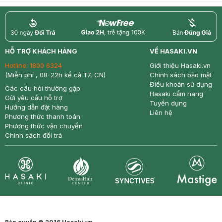
return
nowfree
price
HỖ TRỢ KHÁCH HÀNG
VỀ HASAKI.VN
Hotline:
1800 6324
Giới thiệu Hasaki.vn
(Miễn phí , 08-22h kể cả T7, CN)
Chính sách bảo mật
Điều khoản sử dụng
Các câu hỏi thường gặp
Hasaki cẩm nang
Gửi yêu cầu hỗ trợ
Tuyển dụng
Hướng dẫn đặt hàng
Liên hệ
Phương thức thanh toán
Phương thức vận chuyển
Chính sách đổi trả
Synctives
Clinic
Dermahair
Mastige