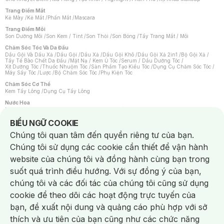
Trang Điểm Mắt
Kẻ Mày
/
Kẻ Mắt
/
Phấn Mắt
/
Mascara
Trang Điểm Môi
Son Dưỡng Môi
/
Son Kem / Tint
/
Son Thỏi
/
Son Bóng
/
Tẩy Trang Mắt / Môi
Chăm Sóc Tóc Và Da Đầu
Dầu Gội Và Dầu Xả
/
Dầu Gội
/
Dầu Xả
/
Dầu Gội Khô
/
Dầu Gội Xả 2in1
/
Bộ Gội Xả
/
Tẩy Tế Bào Chết Da Đầu
/
Mặt Nạ / Kem Ủ Tóc
/
Serum / Dầu Dưỡng Tóc
/
Xịt Dưỡng Tóc
/
Thuốc Nhuộm Tóc
/
Sản Phẩm Tạo Kiểu Tóc
/
Dụng Cụ Chăm Sóc Tóc
/
Máy Sấy Tóc
/
Lược
/
Bộ Chăm Sóc Tóc
/
Phụ Kiện Tóc
Chăm Sóc Cơ Thể
Kem Tẩy Lông
/
Dụng Cụ Tẩy Lông
Nước Hoa
Nước Hoa Nữ
/
Nước Hoa Nam
/
Nước Hoa Cao Cấp
/
Xịt Thơm Toàn Thân
/
Nước Hoa Vùng Kín
Notice about cookies usage
BIỂU NGỮ COOKIE
Chăm Sóc Cá Nhân
Chúng tôi quan tâm đến quyền riêng tư của bạn.
Chống Muỗi
/
Khẩu Trang
/
Máy Massage
/
Mặt Nạ Xông Hơi
/
Nước Rửa Tay
/
Sản Phẩm Chăm Sóc Khác
/
Bàn Chải Đánh Răng
/
Bàn Chải Điện
/
Chúng tôi sử dụng các cookie cần thiết để vận hành
Hỗ Trợ Trắng Răng
/
Kem Đánh Răng
/
Máy Tăm Nước
/
Nước Súc Miệng
/
Tăm / Chỉ Nha Khoa
/
Xịt Thơm Miệng
/
Dung Dịch Vệ Sinh
/
Dưỡng Vùng Kín
/
website của chúng tôi và đồng hành cùng bạn trong
Khăn Ướt Vệ Sinh Vùng Kín
/
Băng Vệ Sinh
/
Tampon
/
Bọt Cạo Râu
/
Dao Cạo Râu
/
Máy Cạo Râu
suốt quá trình điều hướng. Với sự đồng ý của bạn,
Vấn Đề Về Da
chúng tôi và các đối tác của chúng tôi cũng sử dụng
Da Dầu / Lỗ Chân Lông To
/
Da Khô / Mất Nước
/
Da Lão Hóa
/
Da Mụn
/
Da Nhạy Cảm / Kích Ứng
/
Da Xỉn Màu
/
Thâm / Nám / Tàn Nhang
/
cookie để theo dõi các hoạt động trực tuyến của
Quầng Thâm & Bọng Mắt
/
Sẹo
/
Viêm Da Cơ Địa
bạn, đề xuất nội dung và quảng cáo phù hợp với sở
Dụng Cụ / Phụ Kiện Chăm Sóc Da
Chat i
Bông Tẩy Trang
/
Khăn Lau Mặt Khô
/
Dụng Cụ / Máy Rửa Mặt
/
Máy Chăm Sóc Da
/
thích và ưu tiên của bạn cũng như các chức năng
Dụng Cụ Chăm Sóc Khác