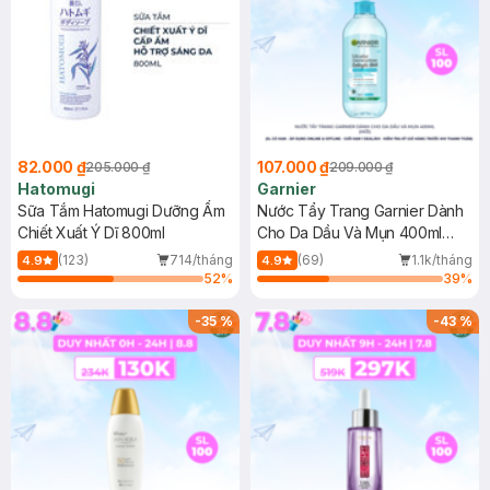
82.000 ₫
107.000 ₫
205.000 ₫
209.000 ₫
Hatomugi
Garnier
Sữa Tắm Hatomugi Dưỡng Ẩm
Nước Tẩy Trang Garnier Dành
Chiết Xuất Ý Dĩ 800ml
Cho Da Dầu Và Mụn 400ml
(Mới)
(123)
714/tháng
(69)
1.1k/tháng
4.9
4.9
52
%
39
%
-
35
%
-
43
%