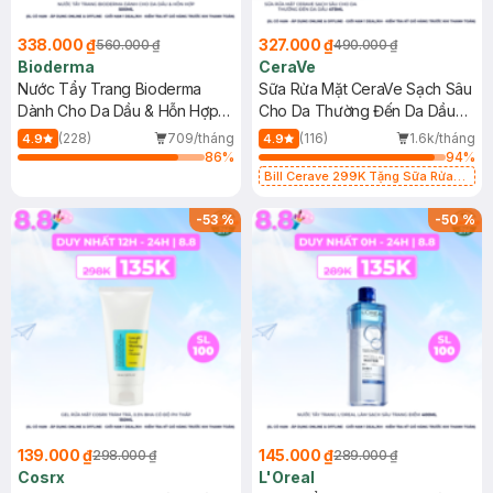
338.000 ₫
327.000 ₫
560.000 ₫
490.000 ₫
Bioderma
CeraVe
Nước Tẩy Trang Bioderma
Sữa Rửa Mặt CeraVe Sạch Sâu
Dành Cho Da Dầu & Hỗn Hợp
Cho Da Thường Đến Da Dầu
500ml
473ml
(228)
709/tháng
(116)
1.6k/tháng
4.9
4.9
86
%
94
%
Bill Cerave 299K Tặng Sữa Rửa
Mặt Cerave 30ml (SL có hạn)
-
53
%
-
50
%
139.000 ₫
145.000 ₫
298.000 ₫
289.000 ₫
Cosrx
L'Oreal