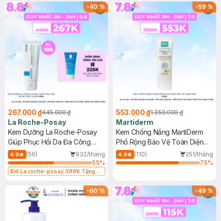
-
40
%
-
59
%
267.000 ₫
553.000 ₫
445.000 ₫
1.350.000 ₫
La Roche-Posay
Martiderm
Kem Dưỡng La Roche-Posay
Kem Chống Nắng MartiDerm
Giúp Phục Hồi Da Đa Công
Phổ Rộng Bảo Vệ Toàn Diện
Dụng 40ml
40ml
(56)
932/tháng
(110)
251/tháng
4.9
4.9
55
%
75
%
Bill La roche-posay 399K Tặng
Gel rửa mặt da dầu nhạy cảm 50ml
(SL có hạn)
-
60
%
-
49
%