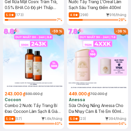
Gel Rửa Mặt Cosrx Tràm Trà,
Nước Tẩy Trang L'Oreal Làm
0.5% BHA Có Độ pH Thấp
Sạch Sâu Trang Điểm 400ml
150ml
(173)
(298)
916/tháng
5.0
4.8
7
%
28
%
-
59
%
-
36
%
243.000 ₫
449.000 ₫
590.000 ₫
702.000 ₫
Cocoon
Anessa
Combo 2 Nước Tẩy Trang Bí
Sữa Chống Nắng Anessa Cho
Đao Cocoon Làm Sạch & Giảm
Da Nhạy Cảm & Trẻ Em 60ml
Dầu 500ml
(Mới)
(57)
1.6k/tháng
(23)
394/tháng
5.0
5.0
40
%
64
%