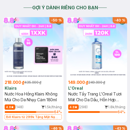
GỢI Ý DÀNH RIÊNG CHO BẠN
-
50
%
-
40
%
218.000 ₫
149.000 ₫
435.000 ₫
249.000 ₫
Klairs
L'Oreal
Nước Hoa Hồng Klairs Không
Nước Tẩy Trang L'Oreal Tươi
Mùi Cho Da Nhạy Cảm 180ml
Mát Cho Da Dầu, Hỗn Hợp
400ml
(148)
1.5k/tháng
(298)
1.8k/tháng
4.8
4.8
64
%
64
%
Bill Klairs từ 299k Tặng Mặt Nạ
Làm Dịu Da & Kiểm Soát Dầu Nhờn
25ml (SL Có Hạn)
-
46
%
-
43
%