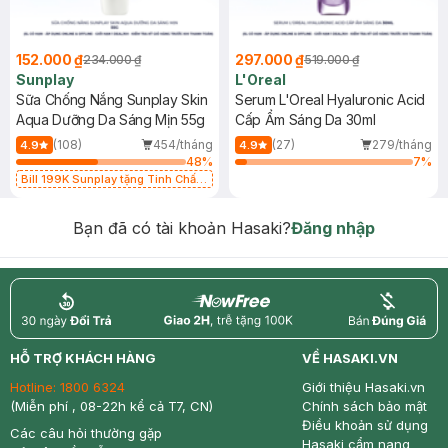
152.000 ₫
297.000 ₫
234.000 ₫
519.000 ₫
Sunplay
L'Oreal
Sữa Chống Nắng Sunplay Skin
Serum L'Oreal Hyaluronic Acid
Aqua Dưỡng Da Sáng Mịn 55g
Cấp Ẩm Sáng Da 30ml
(108)
454/tháng
(27)
279/tháng
4.9
4.9
48
%
7
%
Bill 199K Sunplay tặng Tinh Chất
Chống Nắng 7g trị giá 30K (SL có
hạn)
Bạn đã có tài khoản Hasaki?
Đăng nhập
return
nowfree
price
HỖ TRỢ KHÁCH HÀNG
VỀ HASAKI.VN
Hotline:
1800 6324
Giới thiệu Hasaki.vn
(Miễn phí , 08-22h kể cả T7, CN)
Chính sách bảo mật
Điều khoản sử dụng
Các câu hỏi thường gặp
Hasaki cẩm nang