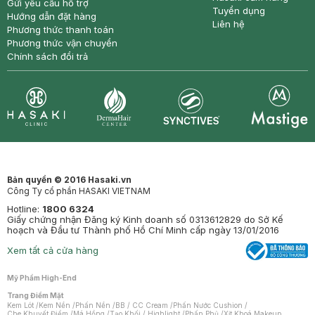
Gửi yêu cầu hỗ trợ
Tuyển dụng
Hướng dẫn đặt hàng
Liên hệ
Phương thức thanh toán
Phương thức vận chuyển
Chính sách đổi trả
Synctives
Clinic
Dermahair
Mastige
Bản quyền © 2016 Hasaki.vn
Công Ty cổ phần HASAKI VIETNAM
Hotline:
1800 6324
Giấy chứng nhận Đăng ký Kinh doanh số 0313612829 do Sở Kế
hoạch và Đầu tư Thành phố Hồ Chí Minh cấp ngày 13/01/2016
Xem tất cả cửa hàng
Mỹ Phẩm High-End
Trang Điểm Mặt
Kem Lót
/
Kem Nền
/
Phấn Nền
/
BB / CC Cream
/
Phấn Nước Cushion
/
Che Khuyết Điểm
/
Má Hồng
/
Tạo Khối / Highlight
/
Phấn Phủ
/
Xịt Khoá Makeup