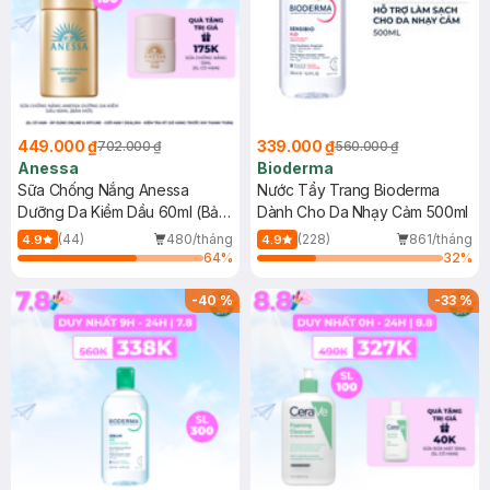
449.000 ₫
339.000 ₫
702.000 ₫
560.000 ₫
Anessa
Bioderma
Sữa Chống Nắng Anessa
Nước Tẩy Trang Bioderma
Dưỡng Da Kiềm Dầu 60ml (Bản
Dành Cho Da Nhạy Cảm 500ml
Mới)
(44)
480/tháng
(228)
861/tháng
4.9
4.9
64
%
32
%
-
40
%
-
33
%