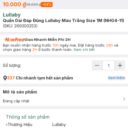
10.000 ₫
28.000 ₫
-
64
%
Lullaby
Quần Dài Đáp Đũng Lullaby Màu Trắng Size 1M (NH04-11)
(SKU:
269300253
)
Giao Nhanh Miễn Phí 2H
Bạn muốn nhận hàng trước
10h
ngày mai. Đặt hàng trước
24h
và
chọn giao hàng
2H
ở bước thanh toán.
Xem chi tiết
Số lượng:
337
Chi nhánh tạm hết sản phẩm
Xem thêm
Mô tả sản phẩm
Đang cập nhật
Thông số sản phẩm
Thương Hiệu
Lullaby