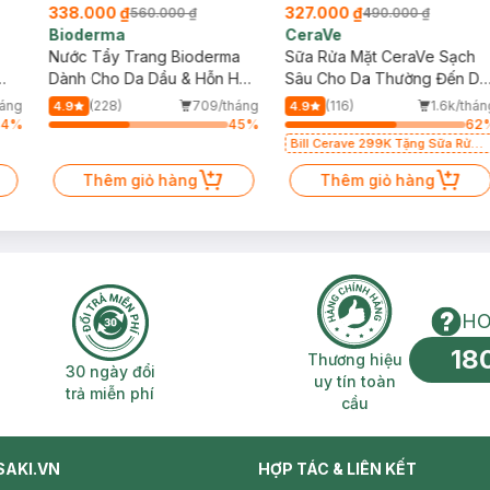
338.000 ₫
327.000 ₫
560.000 ₫
490.000 ₫
Bioderma
CeraVe
Nước Tẩy Trang Bioderma
Sữa Rửa Mặt CeraVe Sạch
Dành Cho Da Dầu & Hỗn Hợp
Sâu Cho Da Thường Đến Da
500ml
Dầu 473ml
áng
(228)
709/tháng
(116)
1.6k/thán
4.9
4.9
64
%
45
%
62
Bill Cerave 299K Tặng Sữa Rửa
Mặt Cerave 30ml (SL có hạn)
Thêm giỏ hàng
Thêm giỏ hàng
HO
18
n phí 2H
30 ngày đổi trả miễn phí
Thương hiệu uy 
Thương hiệu
30 ngày đổi
uy tín toàn
trả miễn phí
cầu
SAKI.VN
HỢP TÁC & LIÊN KẾT