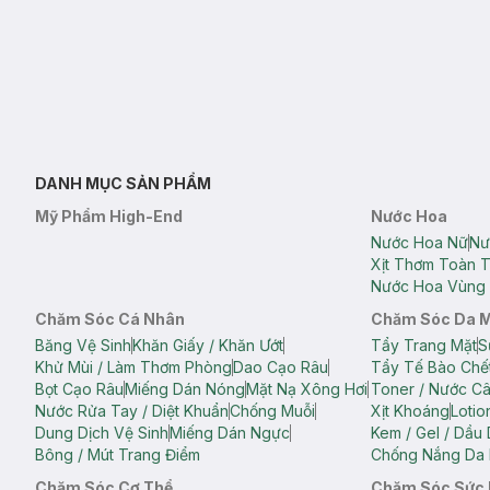
DANH MỤC SẢN PHẨM
Mỹ Phẩm High-End
Nước Hoa
Nước Hoa Nữ
Nư
Xịt Thơm Toàn 
Nước Hoa Vùng 
Chăm Sóc Cá Nhân
Chăm Sóc Da 
Băng Vệ Sinh
Khăn Giấy / Khăn Ướt
Tẩy Trang Mặt
S
Khử Mùi / Làm Thơm Phòng
Dao Cạo Râu
Tẩy Tế Bào Chế
Bọt Cạo Râu
Miếng Dán Nóng
Mặt Nạ Xông Hơi
Toner / Nước C
Nước Rửa Tay / Diệt Khuẩn
Chống Muỗi
Xịt Khoáng
Lotio
Dung Dịch Vệ Sinh
Miếng Dán Ngực
Kem / Gel / Dầu
Bông / Mút Trang Điểm
Chống Nắng Da 
Chăm Sóc Cơ Thể
Chăm Sóc Sức