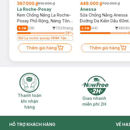
367.000 ₫
449.000 ₫
610.000 ₫
702.000 ₫
La Roche-Posay
Anessa
004
Kem Chống Nắng La Roche-
Sữa Chống Nắng Anessa
50+
Posay Phổ Rộng, Nâng Tông
Dưỡng Da Kiềm Dầu 60ml
Kiềm Dầu 50ml
(Bản Mới)
/tháng
(28)
702/tháng
(44)
480/th
4.9
4.9
74
%
28
%
 Kem
Bill La roche-posay 399K Tặng
Cảm
Gel rửa mặt da dầu nhạy cảm
50ml (SL có hạn)
Thêm giỏ hàng
Thêm giỏ hàng
Thanh toán khi nhận hàng
Giao nhanh miễ
Thanh toán
Giao nhanh
khi nhận
miễn phí 2H
hàng
HỖ TRỢ KHÁCH HÀNG
VỀ HA