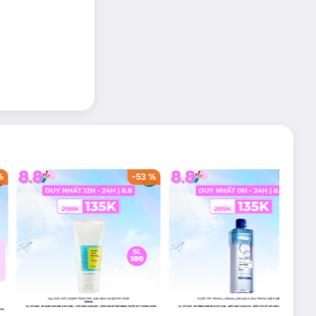
%
-
53
%
-
50
%