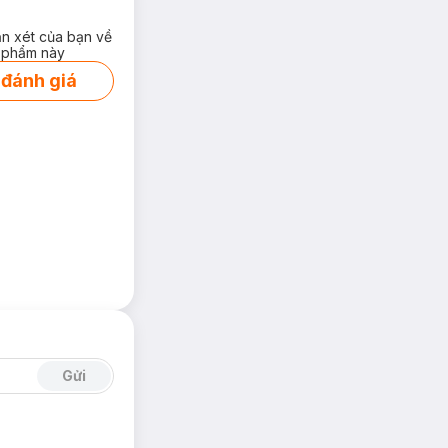
ận xét của bạn về
 phẩm này
 đánh giá
Gửi