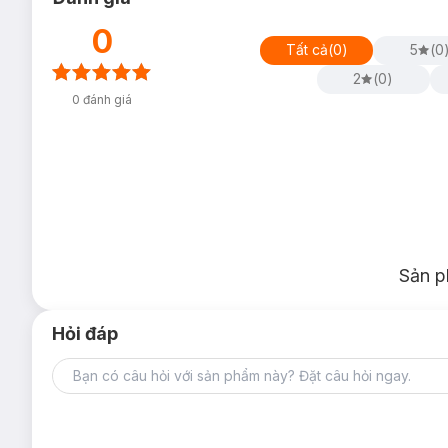
0
Tất cả
(
0
)
5
(
0
2
(
0
)
0
đánh giá
Sản p
Hỏi đáp