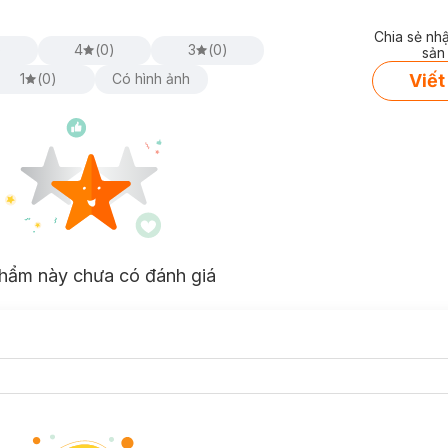
Chia sẻ nh
)
4
(
0
)
3
(
0
)
sản
Viết
1
(
0
)
Có hình ảnh
hẩm này chưa có đánh giá