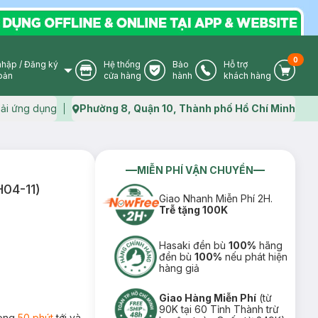
0
nhập
/
Đăng ký
Hệ thống
Bảo
Hỗ trợ
User Icon
Store Icon
Warranty Icon
Phone Icon
Cart I
oản
cửa hàng
hành
khách hàng
ải ứng dụng
Phường 8, Quận 10, Thành phố Hồ Chí Minh
Map icon
MIỄN PHÍ VẬN CHUYỂN
H04-11)
Giao Nhanh Miễn Phí 2H.
Trễ tặng 100K
Hasaki đền bù
100%
hãng
đền bù
100%
nếu phát hiện
hàng giả
Giao Hàng Miễn Phí
(từ
90K tại 60 Tỉnh Thành trừ
rong
50 phút
tới và