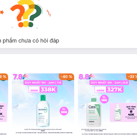
n phẩm chưa có hỏi đáp
6
%
-
40
%
-
33