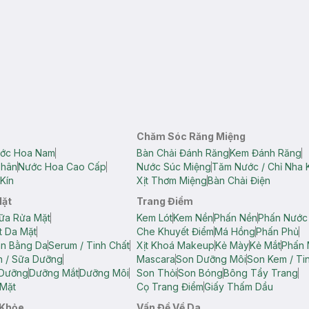
Chăm Sóc Răng Miệng
ớc Hoa Nam
Bàn Chải Đánh Răng
Kem Đánh Răng
Thân
Nước Hoa Cao Cấp
Nước Súc Miệng
Tăm Nước / Chỉ Nha 
Kín
Xịt Thơm Miệng
Bàn Chải Điện
Mặt
Trang Điểm
ữa Rửa Mặt
Kem Lót
Kem Nền
Phấn Nền
Phấn Nước
t Da Mặt
Che Khuyết Điểm
Má Hồng
Phấn Phủ
ân Bằng Da
Serum / Tinh Chất
Xịt Khoá Makeup
Kẻ Mày
Kẻ Mắt
Phấn 
n / Sữa Dưỡng
Mascara
Son Dưỡng Môi
Son Kem / Tin
 Dưỡng
Dưỡng Mắt
Dưỡng Môi
Son Thỏi
Son Bóng
Bông Tẩy Trang
Mặt
Cọ Trang Điểm
Giấy Thấm Dầu
 Khỏe
Vấn Đề Về Da