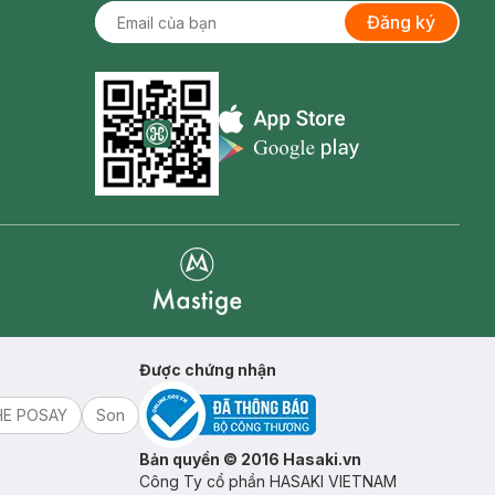
Đăng ký
Appstore icon
Goolge Play icon
Mastige
Được chứng nhận
HE POSAY
Son
Bản quyền © 2016 Hasaki.vn
Công Ty cổ phần HASAKI VIETNAM