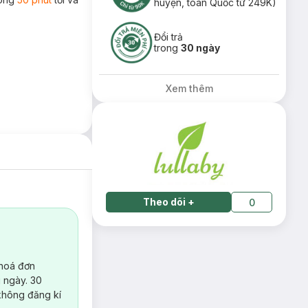
huyện, toàn Quốc từ 249K)
Đổi trả
trong
30 ngày
Xem thêm
Theo dõi
+
0
 hoá đơn
 ngày. 30
không đăng kí