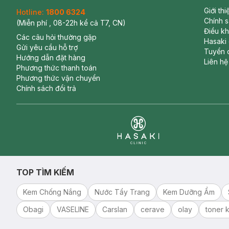
Giới th
Hotline:
1800 6324
Chính 
(Miễn phí , 08-22h kể cả T7, CN)
Điều k
Các câu hỏi thường gặp
Hasaki
Gửi yêu cầu hỗ trợ
Tuyển 
Hướng dẫn đặt hàng
Liên hệ
Phương thức thanh toán
Phương thức vận chuyển
Chính sách đổi trả
Clinic
TOP TÌM KIẾM
Kem Chống Nắng
Nước Tẩy Trang
Kem Dưỡng Ẩm
Obagi
VASELINE
Carslan
cerave
olay
toner k