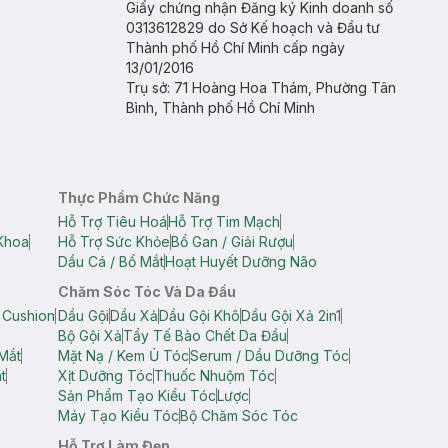
Giấy chứng nhận Đăng ký Kinh doanh số
0313612829 do Sở Kế hoạch và Đầu tư
Thành phố Hồ Chí Minh cấp ngày
13/01/2016
Trụ sở: 71 Hoàng Hoa Thám, Phường Tân
Bình, Thành phố Hồ Chí Minh
Thực Phẩm Chức Năng
Hỗ Trợ Tiêu Hoá
Hỗ Trợ Tim Mạch
Khoa
Hỗ Trợ Sức Khỏe
Bổ Gan / Giải Rượu
Dầu Cá / Bổ Mắt
Hoạt Huyết Dưỡng Não
Chăm Sóc Tóc Và Da Đầu
 Cushion
Dầu Gội
Dầu Xả
Dầu Gội Khô
Dầu Gội Xả 2in1
Bộ Gội Xả
Tẩy Tế Bào Chết Da Đầu
Mắt
Mặt Nạ / Kem Ủ Tóc
Serum / Dầu Dưỡng Tóc
t
Xịt Dưỡng Tóc
Thuốc Nhuộm Tóc
Sản Phẩm Tạo Kiểu Tóc
Lược
Máy Tạo Kiểu Tóc
Bộ Chăm Sóc Tóc
Hỗ Trợ Làm Đẹp