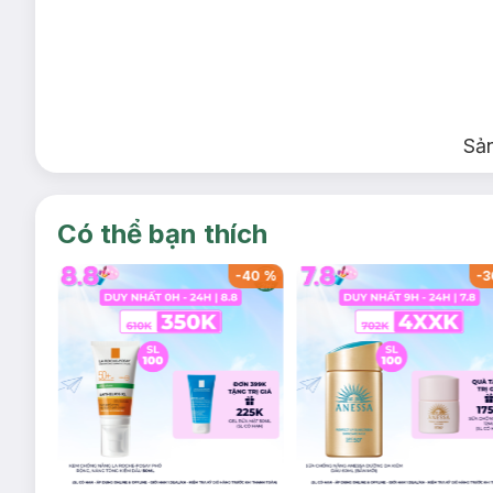
Sả
Có thể bạn thích
-
54
%
-
40
%
-
3