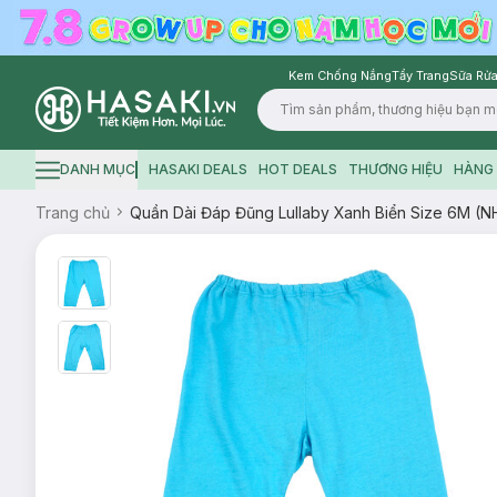
Kem Chống Nắng
Tẩy Trang
Sữa Rửa
Logo
DANH MỤC
HASAKI DEALS
HOT DEALS
THƯƠNG HIỆU
HÀNG 
Hamburger icon
Trang chủ
Quần Dài Đáp Đũng Lullaby Xanh Biển Size 6M (N