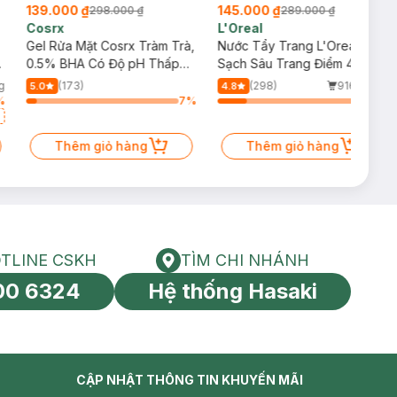
139.000 ₫
145.000 ₫
298.000 ₫
289.000 ₫
Cosrx
L'Oreal
Gel Rửa Mặt Cosrx Tràm Trà,
Nước Tẩy Trang L'Oreal Làm
0.5% BHA Có Độ pH Thấp
Sạch Sâu Trang Điểm 400ml
150ml
g
(173)
(298)
916/tháng
5.0
4.8
%
7
%
20
%
Thêm giỏ hàng
Thêm giỏ hàng
TLINE CSKH
TÌM CHI NHÁNH
HOTLINE CSKH
Tìm chi nhánh
00 6324
Hệ thống Hasaki
tín toàn cầu
CẬP NHẬT THÔNG TIN KHUYẾN MÃI