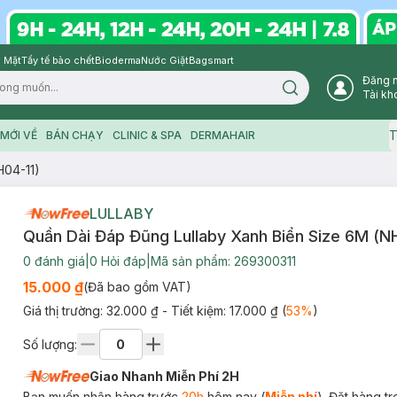
 Mặt
Tẩy tế bào chết
Bioderma
Nước Giặt
Bagsmart
Đăng 
Search icon
Tài kh
T
MỚI VỀ
BÁN CHẠY
CLINIC & SPA
DERMAHAIR
H04-11)
LULLABY
Quần Dài Đáp Đũng Lullaby Xanh Biển Size 6M (N
0
đánh giá
|
0
Hỏi đáp
|
Mã sản phẩm:
269300311
15.000 ₫
(Đã bao gồm VAT)
Giá thị trường:
32.000 ₫
- Tiết kiệm:
17.000 ₫
(
53
%
)
Số lượng:
Giao Nhanh Miễn Phí 2H
Bạn muốn nhận hàng trước
20h
hôm nay (
Miễn phí
). Đặt hàng t