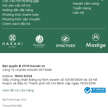
Các câu hỏi thường gặp
Hasaki cẩm nang
Gửi yêu cầu hỗ trợ
Tuyển dụng
Hướng dẫn đặt hàng
Liên hệ
Phương thức thanh toán
Phương thức vận chuyển
Chính sách đổi trả
Synctives
Clinic
Dermahair
Mastige
Bản quyền © 2016 Hasaki.vn
Công Ty cổ phần HASAKI VIETNAM
Hotline:
1800 6324
Giấy chứng nhận Đăng ký Kinh doanh số 0313612829 do Sở Kế
hoạch và Đầu tư Thành phố Hồ Chí Minh cấp ngày 13/01/2016
Xem tất cả cửa hàng
Mỹ Phẩm High-End
Trang Điểm Mặt