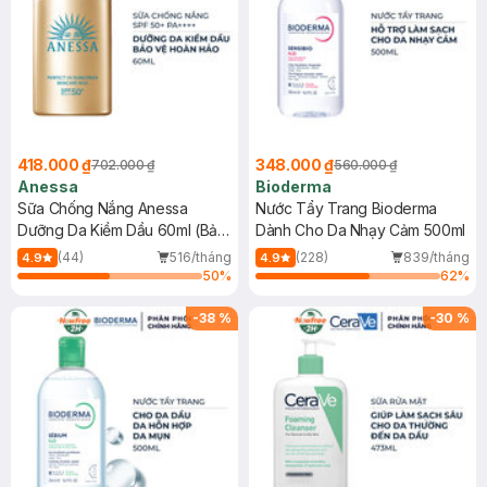
418.000 ₫
348.000 ₫
702.000 ₫
560.000 ₫
Anessa
Bioderma
Sữa Chống Nắng Anessa
Nước Tẩy Trang Bioderma
Dưỡng Da Kiềm Dầu 60ml (Bản
Dành Cho Da Nhạy Cảm 500ml
Mới)
(44)
516/tháng
(228)
839/tháng
4.9
4.9
50
%
62
%
-
38
%
-
30
%