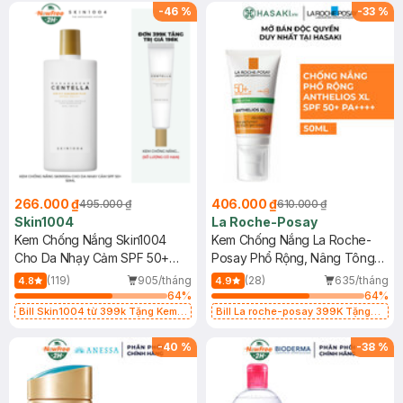
25ml (SL Có Hạn)
-
46
%
-
33
%
266.000 ₫
406.000 ₫
495.000 ₫
610.000 ₫
Skin1004
La Roche-Posay
Kem Chống Nắng Skin1004
Kem Chống Nắng La Roche-
Cho Da Nhạy Cảm SPF 50+
Posay Phổ Rộng, Nâng Tông
50ml
Kiềm Dầu 50ml
(119)
905/tháng
(28)
635/tháng
4.8
4.9
64
%
64
%
Bill Skin1004 từ 399k Tặng Kem
Bill La roche-posay 399K Tặng
Chống Nắng Cho Da Nhạy Cảm
Gel rửa mặt da dầu nhạy cảm 50ml
SPF 50+ 20ml (SL Có Hạn)
(SL có hạn)
-
40
%
-
38
%