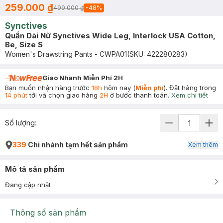
259.000 ₫
499.000 ₫
-
48
%
Synctives
Quần Dài Nữ Synctives Wide Leg, Interlock USA Cotton,
Be, Size S
Women's Drawstring Pants - CWPA01
(SKU:
422280283
)
Giao Nhanh Miễn Phí 2H
Bạn muốn nhận hàng trước
18h
hôm nay (
Miễn phí
). Đặt hàng trong
14 phút
tới và chọn giao hàng
2H
ở bước thanh toán.
Xem chi tiết
Số lượng:
339
Chi nhánh tạm hết sản phẩm
Xem thêm
Mô tả sản phẩm
Đang cập nhật
Thông số sản phẩm