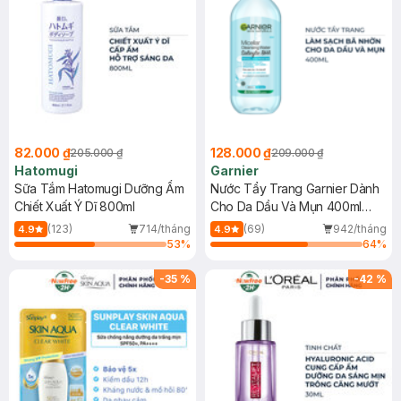
82.000 ₫
128.000 ₫
205.000 ₫
209.000 ₫
Hatomugi
Garnier
Sữa Tắm Hatomugi Dưỡng Ẩm
Nước Tẩy Trang Garnier Dành
Chiết Xuất Ý Dĩ 800ml
Cho Da Dầu Và Mụn 400ml
(Mới)
(123)
714/tháng
(69)
942/tháng
4.9
4.9
53
%
64
%
-
35
%
-
42
%