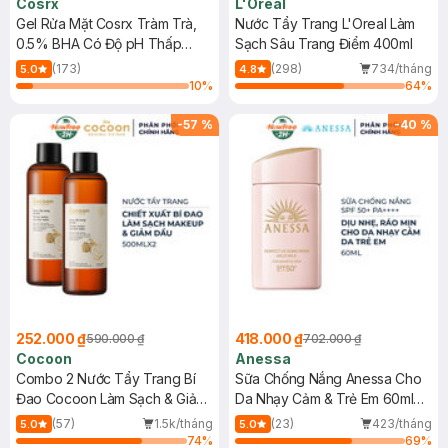
Cosrx
L'Oreal
Gel Rửa Mặt Cosrx Tràm Trà,
Nước Tẩy Trang L'Oreal Làm
0.5% BHA Có Độ pH Thấp
Sạch Sâu Trang Điểm 400ml
150ml
(173)
(298)
734/tháng
5.0
4.8
10
%
64
%
-
57
%
-
40
%
252.000 ₫
418.000 ₫
590.000 ₫
702.000 ₫
Cocoon
Anessa
Combo 2 Nước Tẩy Trang Bí
Sữa Chống Nắng Anessa Cho
Đao Cocoon Làm Sạch & Giảm
Da Nhạy Cảm & Trẻ Em 60ml
Dầu 500ml
(Mới)
(57)
1.5k/tháng
(23)
423/tháng
5.0
5.0
74
%
69
%