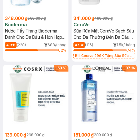
348.000 ₫
341.000 ₫
560.000 ₫
490.000 ₫
Bioderma
CeraVe
Nước Tẩy Trang Bioderma
Sữa Rửa Mặt CeraVe Sạch Sâu
Dành Cho Da Dầu & Hỗn Hợp
Cho Da Thường Đến Da Dầu
500ml
473ml
(228)
688/tháng
(116)
1.5k/tháng
4.9
4.9
62
%
74
%
Bill Cerave 299K Tặng Sữa Rửa
Mặt Cerave 30ml (SL có hạn)
-
53
%
-
37
%
139.000 ₫
181.000 ₫
298.000 ₫
289.000 ₫