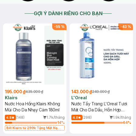
GỢI Ý DÀNH RIÊNG CHO BẠN
-
55
%
-
43
%
195.000 ₫
143.000 ₫
435.000 ₫
249.000 ₫
Klairs
L'Oreal
Nước Hoa Hồng Klairs Không
Nước Tẩy Trang L'Oreal Tươi
Mùi Cho Da Nhạy Cảm 180ml
Mát Cho Da Dầu, Hỗn Hợp
400ml
(148)
1.7k/tháng
(298)
1.9k/tháng
4.8
4.8
14
%
64
%
Bill Klairs từ 299k Tặng Mặt Nạ
Làm Dịu Da & Kiểm Soát Dầu Nhờn