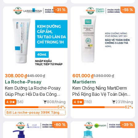
-
31
%
-
55
%
308.000 ₫
601.000 ₫
445.000 ₫
1.350.000 ₫
La Roche-Posay
Martiderm
Kem Dưỡng La Roche-Posay
Kem Chống Nắng MartiDerm
Giúp Phục Hồi Da Đa Công
Phổ Rộng Bảo Vệ Toàn Diện
Dụng 40ml
40ml
(56)
808/tháng
(110)
231/tháng
4.9
4.9
64
%
62
%
Bill La roche-posay 399K Tặng
Gel rửa mặt da dầu nhạy cảm 50ml
(SL có hạn)
-
60
%
-
39
%