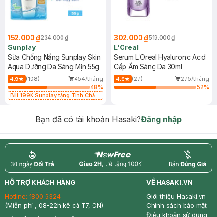
152.000 ₫
302.000 ₫
234.000 ₫
519.000 ₫
Sunplay
L'Oreal
Sữa Chống Nắng Sunplay Skin
Serum L'Oreal Hyaluronic Acid
Aqua Dưỡng Da Sáng Mịn 55g
Cấp Ẩm Sáng Da 30ml
(108)
454/tháng
(27)
275/tháng
4.9
4.9
48
%
52
%
Bill 199K Sunplay tặng Tinh Chất
Chống Nắng 7g trị giá 30K (SL có
hạn)
Bạn đã có tài khoản Hasaki?
Đăng nhập
return
nowfree
price
HỖ TRỢ KHÁCH HÀNG
VỀ HASAKI.VN
Hotline:
1800 6324
Giới thiệu Hasaki.vn
(Miễn phí , 08-22h kể cả T7, CN)
Chính sách bảo mật
Điều khoản sử dụng