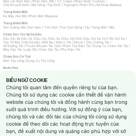
Kem Lót
/
Kem Nền
/
Phấn Nền
/
BB / CC Cream
/
Phấn Nước Cushion
/
Che Khuyết Điểm
/
Má Hồng
/
Tạo Khối / Highlight
/
Phấn Phủ
/
Xịt Khoá Makeup
Trang Điểm Mắt
Kẻ Mày
/
Kẻ Mắt
/
Phấn Mắt
/
Mascara
Trang Điểm Môi
Son Dưỡng Môi
/
Son Kem / Tint
/
Son Thỏi
/
Son Bóng
/
Tẩy Trang Mắt / Môi
Chăm Sóc Tóc Và Da Đầu
Dầu Gội Và Dầu Xả
/
Dầu Gội
/
Dầu Xả
/
Dầu Gội Khô
/
Dầu Gội Xả 2in1
/
Bộ Gội Xả
/
Tẩy Tế Bào Chết Da Đầu
/
Mặt Nạ / Kem Ủ Tóc
/
Serum / Dầu Dưỡng Tóc
/
Xịt Dưỡng Tóc
/
Thuốc Nhuộm Tóc
/
Sản Phẩm Tạo Kiểu Tóc
/
Dụng Cụ Chăm Sóc Tóc
/
Máy Sấy Tóc
/
Lược
/
Bộ Chăm Sóc Tóc
/
Phụ Kiện Tóc
Chăm Sóc Cơ Thể
Kem Tẩy Lông
/
Dụng Cụ Tẩy Lông
Nước Hoa
Nước Hoa Nữ
/
Nước Hoa Nam
/
Nước Hoa Cao Cấp
/
Xịt Thơm Toàn Thân
/
Nước Hoa Vùng Kín
Notice about cookies usage
BIỂU NGỮ COOKIE
Chăm Sóc Cá Nhân
Chúng tôi quan tâm đến quyền riêng tư của bạn.
Chống Muỗi
/
Khẩu Trang
/
Máy Massage
/
Mặt Nạ Xông Hơi
/
Nước Rửa Tay
/
Sản Phẩm Chăm Sóc Khác
/
Bàn Chải Đánh Răng
/
Bàn Chải Điện
/
Chúng tôi sử dụng các cookie cần thiết để vận hành
Hỗ Trợ Trắng Răng
/
Kem Đánh Răng
/
Máy Tăm Nước
/
Nước Súc Miệng
/
Tăm / Chỉ Nha Khoa
/
Xịt Thơm Miệng
/
Dung Dịch Vệ Sinh
/
Dưỡng Vùng Kín
/
website của chúng tôi và đồng hành cùng bạn trong
Khăn Ướt Vệ Sinh Vùng Kín
/
Băng Vệ Sinh
/
Tampon
/
Bọt Cạo Râu
/
Dao Cạo Râu
/
Máy Cạo Râu
suốt quá trình điều hướng. Với sự đồng ý của bạn,
Vấn Đề Về Da
chúng tôi và các đối tác của chúng tôi cũng sử dụng
Da Dầu / Lỗ Chân Lông To
/
Da Khô / Mất Nước
/
Da Lão Hóa
/
Da Mụn
/
Da Nhạy Cảm / Kích Ứng
/
Da Xỉn Màu
/
Thâm / Nám / Tàn Nhang
/
cookie để theo dõi các hoạt động trực tuyến của
Quầng Thâm & Bọng Mắt
/
Sẹo
/
Viêm Da Cơ Địa
bạn, đề xuất nội dung và quảng cáo phù hợp với sở
Dụng Cụ / Phụ Kiện Chăm Sóc Da
Chat i
Bông Tẩy Trang
/
Khăn Lau Mặt Khô
/
Dụng Cụ / Máy Rửa Mặt
/
Máy Chăm Sóc Da
/