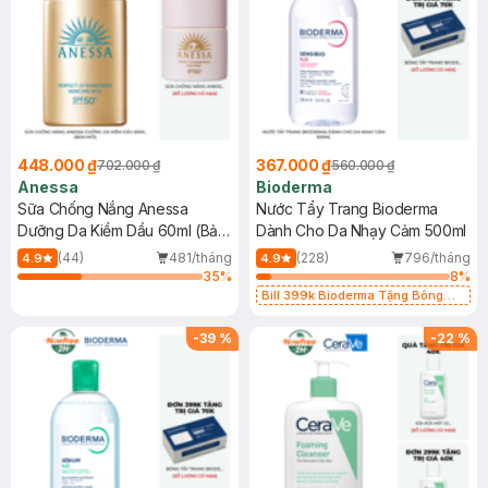
448.000 ₫
367.000 ₫
702.000 ₫
560.000 ₫
Anessa
Bioderma
Sữa Chống Nắng Anessa
Nước Tẩy Trang Bioderma
Dưỡng Da Kiềm Dầu 60ml (Bản
Dành Cho Da Nhạy Cảm 500ml
Mới)
(44)
481/tháng
(228)
796/tháng
4.9
4.9
35
%
8
%
Bill 399k Bioderma Tặng Bông
Tẩy Trang Hộp 50 Miếng (SL có
hạn)
-
39
%
-
22
%