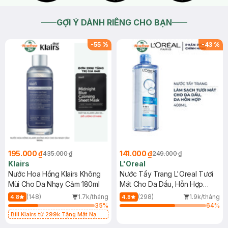
GỢI Ý DÀNH RIÊNG CHO BẠN
-
55
%
-
43
%
195.000 ₫
141.000 ₫
435.000 ₫
249.000 ₫
Klairs
L'Oreal
Nước Hoa Hồng Klairs Không
Nước Tẩy Trang L'Oreal Tươi
Mùi Cho Da Nhạy Cảm 180ml
Mát Cho Da Dầu, Hỗn Hợp
400ml
(148)
1.7k/tháng
(298)
1.9k/tháng
4.8
4.8
35
%
64
%
Bill Klairs từ 299k Tặng Mặt Nạ
Làm Dịu Da & Kiểm Soát Dầu Nhờn