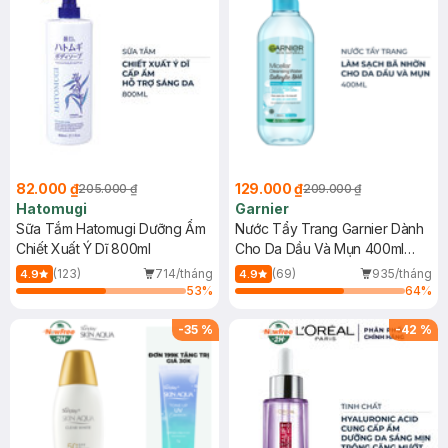
82.000 ₫
129.000 ₫
205.000 ₫
209.000 ₫
Hatomugi
Garnier
Sữa Tắm Hatomugi Dưỡng Ẩm
Nước Tẩy Trang Garnier Dành
Chiết Xuất Ý Dĩ 800ml
Cho Da Dầu Và Mụn 400ml
(Mới)
(123)
714/tháng
(69)
935/tháng
4.9
4.9
53
%
64
%
-
35
%
-
42
%