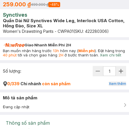
259.000 ₫
499.000 ₫
-
48
%
Synctives
Quần Dài Nữ Synctives Wide Leg, Interlock USA Cotton,
Hồng Đào, Size XL
Women's Drawstring Pants - CWPA01
(SKU:
422280306
)
Giao Nhanh Miễn Phí 2H
Bạn muốn nhận hàng trước
13h
hôm nay (
Miễn phí
). Đặt hàng trong
40 phút
tới và chọn giao hàng
2H
ở bước thanh toán.
Xem chi tiết
Số lượng:
0/339
Chi nhánh
còn sản phẩm
Xem thêm
Mô tả sản phẩm
Đang cập nhật
Thông số sản phẩm