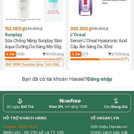
152.000 ₫
302.000 ₫
234.000 ₫
519.000 ₫
Sunplay
L'Oreal
Sữa Chống Nắng Sunplay Skin
Serum L'Oreal Hyaluronic Acid
Aqua Dưỡng Da Sáng Mịn 55g
Cấp Ẩm Sáng Da 30ml
(108)
454/tháng
(27)
275/tháng
4.9
4.9
48
%
57
%
Bill 199K Sunplay tặng Tinh Chất
Chống Nắng 7g trị giá 30K (SL có
hạn)
Bạn đã có tài khoản Hasaki?
Đăng nhập
return
nowfree
price
HỖ TRỢ KHÁCH HÀNG
VỀ HASAKI.VN
Hotline:
1800 6324
Giới thiệu Hasaki.vn
(Miễn phí , 08-22h kể cả T7, CN)
Chính sách bảo mật