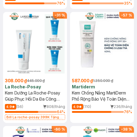
76
%
35
%
-
31
%
-
57
%
308.000 ₫
587.000 ₫
445.000 ₫
1.350.000 ₫
La Roche-Posay
Martiderm
Kem Dưỡng La Roche-Posay
Kem Chống Nắng MartiDerm
Giúp Phục Hồi Da Đa Công
Phổ Rộng Bảo Vệ Toàn Diện
Dụng 40ml
40ml
(56)
808/tháng
(110)
236/tháng
4.9
4.9
64
%
76
%
Bill La roche-posay 399K Tặng
Gel rửa mặt da dầu nhạy cảm 50ml
(SL có hạn)
-
60
%
-
38
%