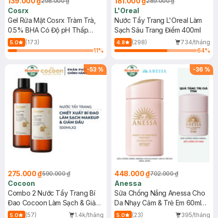
139.000 ₫
181.000 ₫
298.000 ₫
289.000 ₫
Cosrx
L'Oreal
Gel Rửa Mặt Cosrx Tràm Trà,
Nước Tẩy Trang L'Oreal Làm
0.5% BHA Có Độ pH Thấp
Sạch Sâu Trang Điểm 400ml
150ml
(173)
(298)
734/tháng
5.0
4.8
11
%
64
%
-
53
%
-
36
%
275.000 ₫
448.000 ₫
590.000 ₫
702.000 ₫
Cocoon
Anessa
Combo 2 Nước Tẩy Trang Bí
Sữa Chống Nắng Anessa Cho
Đao Cocoon Làm Sạch & Giảm
Da Nhạy Cảm & Trẻ Em 60ml
Dầu 500ml
(Mới)
(57)
1.4k/tháng
(23)
395/tháng
5.0
5.0