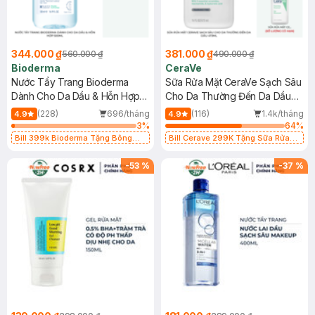
344.000 ₫
381.000 ₫
560.000 ₫
490.000 ₫
Bioderma
CeraVe
Nước Tẩy Trang Bioderma
Sữa Rửa Mặt CeraVe Sạch Sâu
Dành Cho Da Dầu & Hỗn Hợp
Cho Da Thường Đến Da Dầu
500ml
473ml
(228)
696/tháng
(116)
1.4k/tháng
4.9
4.9
3
%
64
%
Bill 399k Bioderma Tặng Bông
Bill Cerave 299K Tặng Sữa Rửa
Tẩy Trang Hộp 50 Miếng (SL có
Mặt Cerave 30ml (SL có hạn)
hạn)
-
53
%
-
37
%