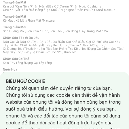
Trang Điểm Mặt
Kem Lót
/
Kem Nền
/
Phấn Nền
/
BB / CC Cream
/
Phấn Nước Cushion
/
Che Khuyết Điểm
/
Má Hồng
/
Tạo Khối / Highlight
/
Phấn Phủ
/
Xịt Khoá Makeup
Trang Điểm Mắt
Kẻ Mày
/
Kẻ Mắt
/
Phấn Mắt
/
Mascara
Trang Điểm Môi
Son Dưỡng Môi
/
Son Kem / Tint
/
Son Thỏi
/
Son Bóng
/
Tẩy Trang Mắt / Môi
Chăm Sóc Tóc Và Da Đầu
Dầu Gội Và Dầu Xả
/
Dầu Gội
/
Dầu Xả
/
Dầu Gội Khô
/
Dầu Gội Xả 2in1
/
Bộ Gội Xả
/
Tẩy Tế Bào Chết Da Đầu
/
Mặt Nạ / Kem Ủ Tóc
/
Serum / Dầu Dưỡng Tóc
/
Xịt Dưỡng Tóc
/
Thuốc Nhuộm Tóc
/
Sản Phẩm Tạo Kiểu Tóc
/
Dụng Cụ Chăm Sóc Tóc
/
Máy Sấy Tóc
/
Lược
/
Bộ Chăm Sóc Tóc
/
Phụ Kiện Tóc
Chăm Sóc Cơ Thể
Kem Tẩy Lông
/
Dụng Cụ Tẩy Lông
Nước Hoa
Nước Hoa Nữ
/
Nước Hoa Nam
/
Nước Hoa Cao Cấp
/
Xịt Thơm Toàn Thân
/
Nước Hoa Vùng Kín
Notice about cookies usage
BIỂU NGỮ COOKIE
Chăm Sóc Cá Nhân
Chúng tôi quan tâm đến quyền riêng tư của bạn.
Chống Muỗi
/
Khẩu Trang
/
Máy Massage
/
Mặt Nạ Xông Hơi
/
Nước Rửa Tay
/
Sản Phẩm Chăm Sóc Khác
/
Bàn Chải Đánh Răng
/
Bàn Chải Điện
/
Chúng tôi sử dụng các cookie cần thiết để vận hành
Hỗ Trợ Trắng Răng
/
Kem Đánh Răng
/
Máy Tăm Nước
/
Nước Súc Miệng
/
Tăm / Chỉ Nha Khoa
/
Xịt Thơm Miệng
/
Dung Dịch Vệ Sinh
/
Dưỡng Vùng Kín
/
website của chúng tôi và đồng hành cùng bạn trong
Khăn Ướt Vệ Sinh Vùng Kín
/
Băng Vệ Sinh
/
Tampon
/
Bọt Cạo Râu
/
Dao Cạo Râu
/
Máy Cạo Râu
suốt quá trình điều hướng. Với sự đồng ý của bạn,
Vấn Đề Về Da
chúng tôi và các đối tác của chúng tôi cũng sử dụng
Da Dầu / Lỗ Chân Lông To
/
Da Khô / Mất Nước
/
Da Lão Hóa
/
Da Mụn
/
Da Nhạy Cảm / Kích Ứng
/
Da Xỉn Màu
/
Thâm / Nám / Tàn Nhang
/
cookie để theo dõi các hoạt động trực tuyến của
Quầng Thâm & Bọng Mắt
/
Sẹo
/
Viêm Da Cơ Địa