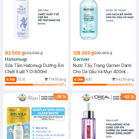
82.000 ₫
128.000 ₫
205.000 ₫
209.000 ₫
Hatomugi
Garnier
Sữa Tắm Hatomugi Dưỡng Ẩm
Nước Tẩy Trang Garnier Dành
Chiết Xuất Ý Dĩ 800ml
Cho Da Dầu Và Mụn 400ml
(Mới)
(123)
714/tháng
(69)
942/tháng
4.9
4.9
53
%
64
%
-
35
%
-
42
%