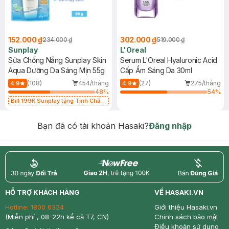
152.000 ₫
302.000 ₫
234.000 ₫
519.000 ₫
Sunplay
L'Oreal
Sữa Chống Nắng Sunplay Skin
Serum L'Oreal Hyaluronic Acid
Aqua Dưỡng Da Sáng Mịn 55g
Cấp Ẩm Sáng Da 30ml
(108)
454/tháng
(27)
275/tháng
4.9
4.9
48
%
54
%
Bill 199K Sunplay tặng Tinh Chất
Chống Nắng 7g trị giá 30K (SL có
hạn)
Bạn đã có tài khoản Hasaki?
Đăng nhập
return
nowfree
price
HỖ TRỢ KHÁCH HÀNG
VỀ HASAKI.VN
Hotline:
1800 6324
Giới thiệu Hasaki.vn
(Miễn phí , 08-22h kể cả T7, CN)
Chính sách bảo mật
Điều khoản sử dụng