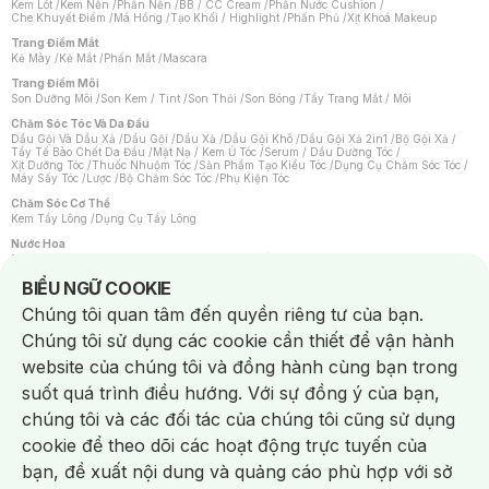
Kem Lót
/
Kem Nền
/
Phấn Nền
/
BB / CC Cream
/
Phấn Nước Cushion
/
Che Khuyết Điểm
/
Má Hồng
/
Tạo Khối / Highlight
/
Phấn Phủ
/
Xịt Khoá Makeup
Trang Điểm Mắt
Kẻ Mày
/
Kẻ Mắt
/
Phấn Mắt
/
Mascara
Trang Điểm Môi
Son Dưỡng Môi
/
Son Kem / Tint
/
Son Thỏi
/
Son Bóng
/
Tẩy Trang Mắt / Môi
Chăm Sóc Tóc Và Da Đầu
Dầu Gội Và Dầu Xả
/
Dầu Gội
/
Dầu Xả
/
Dầu Gội Khô
/
Dầu Gội Xả 2in1
/
Bộ Gội Xả
/
Tẩy Tế Bào Chết Da Đầu
/
Mặt Nạ / Kem Ủ Tóc
/
Serum / Dầu Dưỡng Tóc
/
Xịt Dưỡng Tóc
/
Thuốc Nhuộm Tóc
/
Sản Phẩm Tạo Kiểu Tóc
/
Dụng Cụ Chăm Sóc Tóc
/
Máy Sấy Tóc
/
Lược
/
Bộ Chăm Sóc Tóc
/
Phụ Kiện Tóc
Chăm Sóc Cơ Thể
Kem Tẩy Lông
/
Dụng Cụ Tẩy Lông
Nước Hoa
Nước Hoa Nữ
/
Nước Hoa Nam
/
Nước Hoa Cao Cấp
/
Xịt Thơm Toàn Thân
/
Nước Hoa Vùng Kín
Notice about cookies usage
BIỂU NGỮ COOKIE
Chăm Sóc Cá Nhân
Chúng tôi quan tâm đến quyền riêng tư của bạn.
Chống Muỗi
/
Khẩu Trang
/
Máy Massage
/
Mặt Nạ Xông Hơi
/
Nước Rửa Tay
/
Sản Phẩm Chăm Sóc Khác
/
Bàn Chải Đánh Răng
/
Bàn Chải Điện
/
Chúng tôi sử dụng các cookie cần thiết để vận hành
Hỗ Trợ Trắng Răng
/
Kem Đánh Răng
/
Máy Tăm Nước
/
Nước Súc Miệng
/
Tăm / Chỉ Nha Khoa
/
Xịt Thơm Miệng
/
Dung Dịch Vệ Sinh
/
Dưỡng Vùng Kín
/
website của chúng tôi và đồng hành cùng bạn trong
Khăn Ướt Vệ Sinh Vùng Kín
/
Băng Vệ Sinh
/
Tampon
/
Bọt Cạo Râu
/
Dao Cạo Râu
/
Máy Cạo Râu
suốt quá trình điều hướng. Với sự đồng ý của bạn,
Vấn Đề Về Da
chúng tôi và các đối tác của chúng tôi cũng sử dụng
Da Dầu / Lỗ Chân Lông To
/
Da Khô / Mất Nước
/
Da Lão Hóa
/
Da Mụn
/
Da Nhạy Cảm / Kích Ứng
/
Da Xỉn Màu
/
Thâm / Nám / Tàn Nhang
/
cookie để theo dõi các hoạt động trực tuyến của
Quầng Thâm & Bọng Mắt
/
Sẹo
/
Viêm Da Cơ Địa
bạn, đề xuất nội dung và quảng cáo phù hợp với sở
Dụng Cụ / Phụ Kiện Chăm Sóc Da
Chat i
Bông Tẩy Trang
/
Khăn Lau Mặt Khô
/
Dụng Cụ / Máy Rửa Mặt
/
Máy Chăm Sóc Da
/