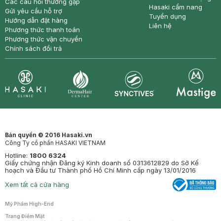
Các câu hỏi thường gặp
Hasaki cẩm nang
Gửi yêu cầu hỗ trợ
Tuyển dụng
Hướng dẫn đặt hàng
Liên hệ
Phương thức thanh toán
Phương thức vận chuyển
Chính sách đổi trả
Synctives
Clinic
Dermahair
Mastige
Bản quyền © 2016 Hasaki.vn
Công Ty cổ phần HASAKI VIETNAM
Hotline:
1800 6324
Giấy chứng nhận Đăng ký Kinh doanh số 0313612829 do Sở Kế
hoạch và Đầu tư Thành phố Hồ Chí Minh cấp ngày 13/01/2016
Xem tất cả cửa hàng
Mỹ Phẩm High-End
Trang Điểm Mặt