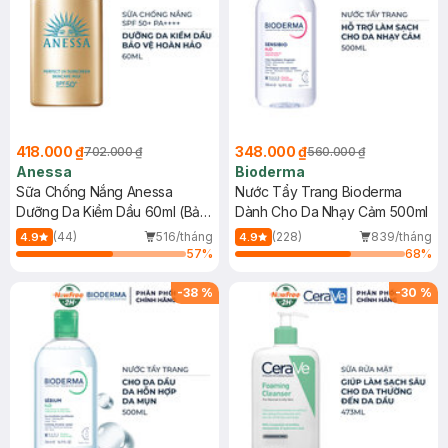
418.000 ₫
348.000 ₫
702.000 ₫
560.000 ₫
Anessa
Bioderma
Sữa Chống Nắng Anessa
Nước Tẩy Trang Bioderma
Dưỡng Da Kiềm Dầu 60ml (Bản
Dành Cho Da Nhạy Cảm 500ml
Mới)
(44)
516/tháng
(228)
839/tháng
4.9
4.9
57
%
68
%
-
38
%
-
30
%