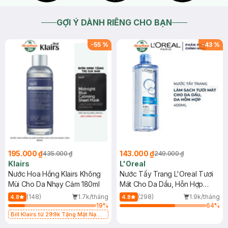
GỢI Ý DÀNH RIÊNG CHO BẠN
-
55
%
-
43
%
195.000 ₫
143.000 ₫
435.000 ₫
249.000 ₫
Klairs
L'Oreal
Nước Hoa Hồng Klairs Không
Nước Tẩy Trang L'Oreal Tươi
Mùi Cho Da Nhạy Cảm 180ml
Mát Cho Da Dầu, Hỗn Hợp
400ml
(148)
1.7k/tháng
(298)
1.9k/tháng
4.8
4.8
19
%
64
%
Bill Klairs từ 299k Tặng Mặt Nạ
Làm Dịu Da & Kiểm Soát Dầu Nhờn