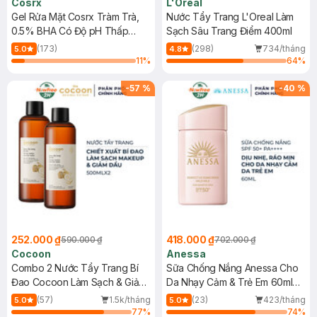
Cosrx
L'Oreal
Gel Rửa Mặt Cosrx Tràm Trà,
Nước Tẩy Trang L'Oreal Làm
0.5% BHA Có Độ pH Thấp
Sạch Sâu Trang Điểm 400ml
150ml
(173)
(298)
734/tháng
5.0
4.8
11
%
64
%
-
57
%
-
40
%
252.000 ₫
418.000 ₫
590.000 ₫
702.000 ₫
Cocoon
Anessa
Combo 2 Nước Tẩy Trang Bí
Sữa Chống Nắng Anessa Cho
Đao Cocoon Làm Sạch & Giảm
Da Nhạy Cảm & Trẻ Em 60ml
Dầu 500ml
(Mới)
(57)
1.5k/tháng
(23)
423/tháng
5.0
5.0
77
%
74
%