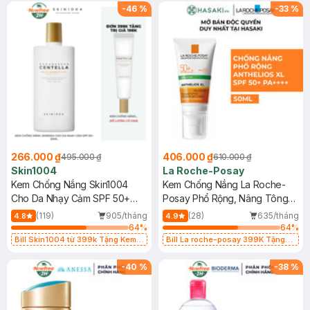
25ml (SL Có Hạn)
-
46
%
-
33
%
266.000 ₫
406.000 ₫
495.000 ₫
610.000 ₫
Skin1004
La Roche-Posay
Kem Chống Nắng Skin1004
Kem Chống Nắng La Roche-
Cho Da Nhạy Cảm SPF 50+
Posay Phổ Rộng, Nâng Tông
50ml
Kiềm Dầu 50ml
(119)
905/tháng
(28)
635/tháng
4.8
4.9
64
%
64
%
Bill Skin1004 từ 399k Tặng Kem
Bill La roche-posay 399K Tặng
Chống Nắng Cho Da Nhạy Cảm
Gel rửa mặt da dầu nhạy cảm 50ml
SPF 50+ 20ml (SL Có Hạn)
(SL có hạn)
-
40
%
-
38
%