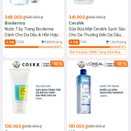
348.000 ₫
341.000 ₫
560.000 ₫
490.000 ₫
Bioderma
CeraVe
Nước Tẩy Trang Bioderma
Sữa Rửa Mặt CeraVe Sạch Sâu
Dành Cho Da Dầu & Hỗn Hợp
Cho Da Thường Đến Da Dầu
500ml
473ml
(228)
688/tháng
(116)
1.5k/tháng
4.9
4.9
68
%
83
%
Bill Cerave 299K Tặng Sữa Rửa
Mặt Cerave 30ml (SL có hạn)
-
53
%
-
37
%
139.000 ₫
181.000 ₫
298.000 ₫
289.000 ₫