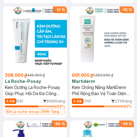
-
31
%
-
55
%
308.000 ₫
601.000 ₫
445.000 ₫
1.350.000 ₫
La Roche-Posay
Martiderm
Kem Dưỡng La Roche-Posay
Kem Chống Nắng MartiDerm
Giúp Phục Hồi Da Đa Công
Phổ Rộng Bảo Vệ Toàn Diện
Dụng 40ml
40ml
(56)
808/tháng
(110)
231/tháng
4.9
4.9
64
%
62
%
Bill La roche-posay 399K Tặng
Gel rửa mặt da dầu nhạy cảm 50ml
(SL có hạn)
-
60
%
-
39
%