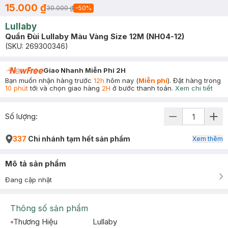
15.000 ₫
30.000 ₫
-
50
%
Lullaby
Quần Đùi Lullaby Màu Vàng Size 12M (NH04-12)
(SKU:
269300346
)
Giao Nhanh Miễn Phí 2H
Bạn muốn nhận hàng trước
12h
hôm nay (
Miễn phí
). Đặt hàng trong
10 phút
tới và chọn giao hàng
2H
ở bước thanh toán.
Xem chi tiết
Số lượng:
337
Chi nhánh tạm hết sản phẩm
Xem thêm
Mô tả sản phẩm
Đang cập nhật
Thông số sản phẩm
Thương Hiệu
Lullaby