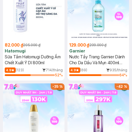
82.000 ₫
129.000 ₫
205.000 ₫
209.000 ₫
Hatomugi
Garnier
Sữa Tắm Hatomugi Dưỡng Ẩm
Nước Tẩy Trang Garnier Dành
Chiết Xuất Ý Dĩ 800ml
Cho Da Dầu Và Mụn 400ml
(Mới)
(123)
714/tháng
(69)
935/tháng
4.9
4.9
52
%
64
%
-
35
%
-
42
%