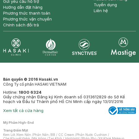
Gửi yêu cầu hỗ trợ
Tuyển dụng
Hướng dẫn đặt hàng
Liên hệ
Phương thức thanh toán
Phương thức vận chuyển
Chính sách đổi trả
Synctives
Clinic
Dermahair
Mastige
Bản quyền © 2016 Hasaki.vn
Công Ty cổ phần HASAKI VIETNAM
Hotline:
1800 6324
Giấy chứng nhận Đăng ký Kinh doanh số 0313612829 do Sở Kế
hoạch và Đầu tư Thành phố Hồ Chí Minh cấp ngày 13/01/2016
Xem tất cả cửa hàng
Mỹ Phẩm High-End
Trang Điểm Mặt
Kem Lót
/
Kem Nền
/
Phấn Nền
/
BB / CC Cream
/
Phấn Nước Cushion
/
Che Khuyết Điểm
/
Má Hồng
/
Tạo Khối / Highlight
/
Phấn Phủ
/
Xịt Khoá Makeup