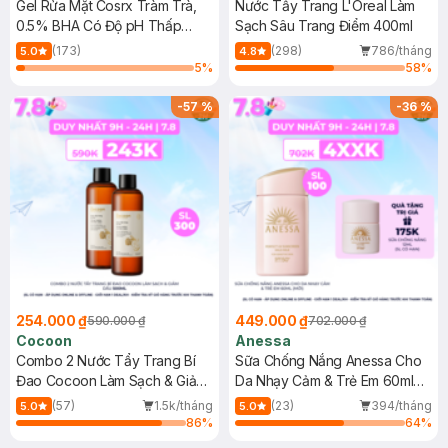
Gel Rửa Mặt Cosrx Tràm Trà,
Nước Tẩy Trang L'Oreal Làm
0.5% BHA Có Độ pH Thấp
Sạch Sâu Trang Điểm 400ml
150ml
(173)
(298)
786/tháng
5.0
4.8
5
%
58
%
-
57
%
-
36
%
254.000 ₫
449.000 ₫
590.000 ₫
702.000 ₫
Cocoon
Anessa
Combo 2 Nước Tẩy Trang Bí
Sữa Chống Nắng Anessa Cho
Đao Cocoon Làm Sạch & Giảm
Da Nhạy Cảm & Trẻ Em 60ml
Dầu 500ml
(Mới)
(57)
1.5k/tháng
(23)
394/tháng
5.0
5.0
86
%
64
%