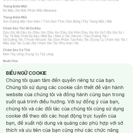
Trang Điểm Mắt
Kẻ Mày
/
Kẻ Mắt
/
Phấn Mắt
/
Mascara
Trang Điểm Môi
Son Dưỡng Môi
/
Son Kem / Tint
/
Son Thỏi
/
Son Bóng
/
Tẩy Trang Mắt / Môi
Chăm Sóc Tóc Và Da Đầu
Dầu Gội Và Dầu Xả
/
Dầu Gội
/
Dầu Xả
/
Dầu Gội Khô
/
Dầu Gội Xả 2in1
/
Bộ Gội Xả
/
Tẩy Tế Bào Chết Da Đầu
/
Mặt Nạ / Kem Ủ Tóc
/
Serum / Dầu Dưỡng Tóc
/
Xịt Dưỡng Tóc
/
Thuốc Nhuộm Tóc
/
Sản Phẩm Tạo Kiểu Tóc
/
Dụng Cụ Chăm Sóc Tóc
/
Máy Sấy Tóc
/
Lược
/
Bộ Chăm Sóc Tóc
/
Phụ Kiện Tóc
Chăm Sóc Cơ Thể
Kem Tẩy Lông
/
Dụng Cụ Tẩy Lông
Nước Hoa
Nước Hoa Nữ
/
Nước Hoa Nam
/
Nước Hoa Cao Cấp
/
Xịt Thơm Toàn Thân
/
Nước Hoa Vùng Kín
Notice about cookies usage
BIỂU NGỮ COOKIE
Chăm Sóc Cá Nhân
Chúng tôi quan tâm đến quyền riêng tư của bạn.
Chống Muỗi
/
Khẩu Trang
/
Máy Massage
/
Mặt Nạ Xông Hơi
/
Nước Rửa Tay
/
Sản Phẩm Chăm Sóc Khác
/
Bàn Chải Đánh Răng
/
Bàn Chải Điện
/
Chúng tôi sử dụng các cookie cần thiết để vận hành
Hỗ Trợ Trắng Răng
/
Kem Đánh Răng
/
Máy Tăm Nước
/
Nước Súc Miệng
/
Tăm / Chỉ Nha Khoa
/
Xịt Thơm Miệng
/
Dung Dịch Vệ Sinh
/
Dưỡng Vùng Kín
/
website của chúng tôi và đồng hành cùng bạn trong
Khăn Ướt Vệ Sinh Vùng Kín
/
Băng Vệ Sinh
/
Tampon
/
Bọt Cạo Râu
/
Dao Cạo Râu
/
Máy Cạo Râu
suốt quá trình điều hướng. Với sự đồng ý của bạn,
Vấn Đề Về Da
chúng tôi và các đối tác của chúng tôi cũng sử dụng
Da Dầu / Lỗ Chân Lông To
/
Da Khô / Mất Nước
/
Da Lão Hóa
/
Da Mụn
/
Da Nhạy Cảm / Kích Ứng
/
Da Xỉn Màu
/
Thâm / Nám / Tàn Nhang
/
cookie để theo dõi các hoạt động trực tuyến của
Quầng Thâm & Bọng Mắt
/
Sẹo
/
Viêm Da Cơ Địa
bạn, đề xuất nội dung và quảng cáo phù hợp với sở
Dụng Cụ / Phụ Kiện Chăm Sóc Da
Chat i
Bông Tẩy Trang
/
Khăn Lau Mặt Khô
/
Dụng Cụ / Máy Rửa Mặt
/
Máy Chăm Sóc Da
/
thích và ưu tiên của bạn cũng như các chức năng
Dụng Cụ Chăm Sóc Khác