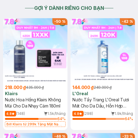
GỢI Ý DÀNH RIÊNG CHO BẠN
-
50
%
-
42
%
218.000 ₫
144.000 ₫
435.000 ₫
249.000 ₫
Klairs
L'Oreal
Nước Hoa Hồng Klairs Không
Nước Tẩy Trang L'Oreal Tươi
Mùi Cho Da Nhạy Cảm 180ml
Mát Cho Da Dầu, Hỗn Hợp
400ml
(148)
1.5k/tháng
(298)
1.9k/tháng
4.8
4.8
64
%
64
%
Bill Klairs từ 299k Tặng Mặt Nạ
Làm Dịu Da & Kiểm Soát Dầu Nhờn
25ml (SL Có Hạn)
-
46
%
-
33
%