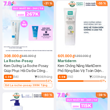
-
31
%
-
55
%
308.000 ₫
601.000 ₫
445.000 ₫
1.350.000 ₫
La Roche-Posay
Martiderm
Kem Dưỡng La Roche-Posay
Kem Chống Nắng MartiDerm
Giúp Phục Hồi Da Đa Công
Phổ Rộng Bảo Vệ Toàn Diện
Dụng 40ml
40ml
(56)
808/tháng
(110)
231/tháng
4.9
4.9
64
%
61
%
Bill La roche-posay 399K Tặng
Gel rửa mặt da dầu nhạy cảm 50ml
(SL có hạn)
-
60
%
-
38
%