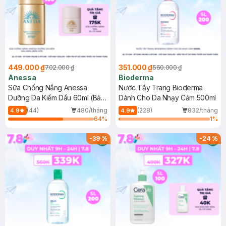
449.000 ₫
351.000 ₫
702.000 ₫
560.000 ₫
Anessa
Bioderma
Sữa Chống Nắng Anessa
Nước Tẩy Trang Bioderma
Dưỡng Da Kiềm Dầu 60ml (Bản
Dành Cho Da Nhạy Cảm 500ml
Mới)
(44)
480/tháng
(228)
832/tháng
4.9
4.9
64
%
1
%
-
39
%
-
24
%