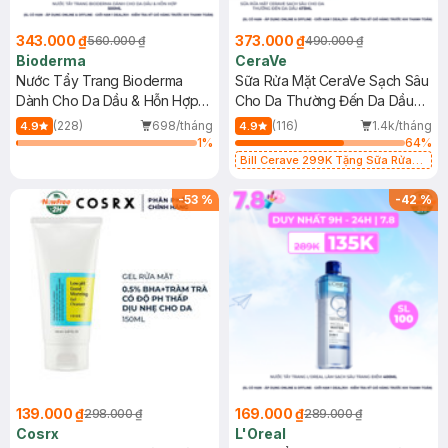
343.000 ₫
373.000 ₫
560.000 ₫
490.000 ₫
Bioderma
CeraVe
Nước Tẩy Trang Bioderma
Sữa Rửa Mặt CeraVe Sạch Sâu
Dành Cho Da Dầu & Hỗn Hợp
Cho Da Thường Đến Da Dầu
500ml
473ml
(228)
698/tháng
(116)
1.4k/tháng
4.9
4.9
1
%
64
%
Bill Cerave 299K Tặng Sữa Rửa
Mặt Cerave 30ml (SL có hạn)
-
53
%
-
42
%
139.000 ₫
169.000 ₫
298.000 ₫
289.000 ₫
Cosrx
L'Oreal