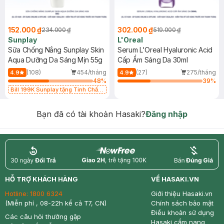
152.000 ₫
302.000 ₫
234.000 ₫
519.000 ₫
Sunplay
L'Oreal
Sữa Chống Nắng Sunplay Skin
Serum L'Oreal Hyaluronic Acid
Aqua Dưỡng Da Sáng Mịn 55g
Cấp Ẩm Sáng Da 30ml
(108)
454/tháng
(27)
275/tháng
4.9
4.9
48
%
39
%
Bill 199K Sunplay tặng Tinh Chất
Chống Nắng 7g trị giá 30K (SL có
hạn)
Bạn đã có tài khoản Hasaki?
Đăng nhập
return
nowfree
price
HỖ TRỢ KHÁCH HÀNG
VỀ HASAKI.VN
Hotline:
1800 6324
Giới thiệu Hasaki.vn
(Miễn phí , 08-22h kể cả T7, CN)
Chính sách bảo mật
Điều khoản sử dụng
Các câu hỏi thường gặp
Hasaki cẩm nang