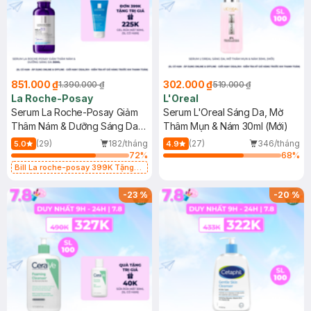
851.000 ₫
302.000 ₫
1.390.000 ₫
519.000 ₫
La Roche-Posay
L'Oreal
Serum La Roche-Posay Giảm
Serum L'Oreal Sáng Da, Mờ
Thâm Nám & Dưỡng Sáng Da
Thâm Mụn & Nám 30ml (Mới)
30ml
(29)
182/tháng
(27)
346/tháng
5.0
4.9
72
%
68
%
Bill La roche-posay 399K Tặng
Gel rửa mặt da dầu nhạy cảm 50ml
(SL có hạn)
-
23
%
-
20
%