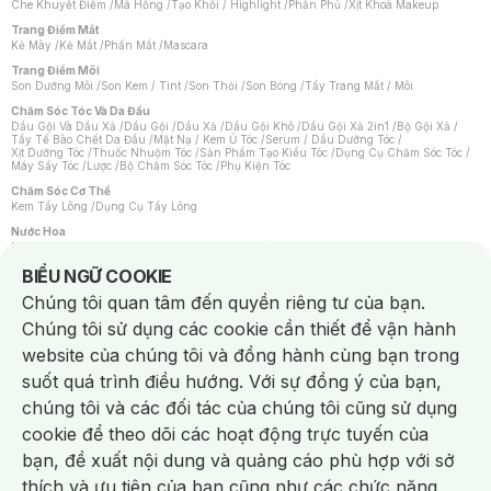
Che Khuyết Điểm
/
Má Hồng
/
Tạo Khối / Highlight
/
Phấn Phủ
/
Xịt Khoá Makeup
Trang Điểm Mắt
Kẻ Mày
/
Kẻ Mắt
/
Phấn Mắt
/
Mascara
Trang Điểm Môi
Son Dưỡng Môi
/
Son Kem / Tint
/
Son Thỏi
/
Son Bóng
/
Tẩy Trang Mắt / Môi
Chăm Sóc Tóc Và Da Đầu
Dầu Gội Và Dầu Xả
/
Dầu Gội
/
Dầu Xả
/
Dầu Gội Khô
/
Dầu Gội Xả 2in1
/
Bộ Gội Xả
/
Tẩy Tế Bào Chết Da Đầu
/
Mặt Nạ / Kem Ủ Tóc
/
Serum / Dầu Dưỡng Tóc
/
Xịt Dưỡng Tóc
/
Thuốc Nhuộm Tóc
/
Sản Phẩm Tạo Kiểu Tóc
/
Dụng Cụ Chăm Sóc Tóc
/
Máy Sấy Tóc
/
Lược
/
Bộ Chăm Sóc Tóc
/
Phụ Kiện Tóc
Chăm Sóc Cơ Thể
Kem Tẩy Lông
/
Dụng Cụ Tẩy Lông
Nước Hoa
Nước Hoa Nữ
/
Nước Hoa Nam
/
Nước Hoa Cao Cấp
/
Xịt Thơm Toàn Thân
/
Nước Hoa Vùng Kín
Notice about cookies usage
BIỂU NGỮ COOKIE
Chăm Sóc Cá Nhân
Chúng tôi quan tâm đến quyền riêng tư của bạn.
Chống Muỗi
/
Khẩu Trang
/
Máy Massage
/
Mặt Nạ Xông Hơi
/
Nước Rửa Tay
/
Sản Phẩm Chăm Sóc Khác
/
Bàn Chải Đánh Răng
/
Bàn Chải Điện
/
Chúng tôi sử dụng các cookie cần thiết để vận hành
Hỗ Trợ Trắng Răng
/
Kem Đánh Răng
/
Máy Tăm Nước
/
Nước Súc Miệng
/
Tăm / Chỉ Nha Khoa
/
Xịt Thơm Miệng
/
Dung Dịch Vệ Sinh
/
Dưỡng Vùng Kín
/
website của chúng tôi và đồng hành cùng bạn trong
Khăn Ướt Vệ Sinh Vùng Kín
/
Băng Vệ Sinh
/
Tampon
/
Bọt Cạo Râu
/
Dao Cạo Râu
/
Máy Cạo Râu
suốt quá trình điều hướng. Với sự đồng ý của bạn,
Vấn Đề Về Da
chúng tôi và các đối tác của chúng tôi cũng sử dụng
Da Dầu / Lỗ Chân Lông To
/
Da Khô / Mất Nước
/
Da Lão Hóa
/
Da Mụn
/
Da Nhạy Cảm / Kích Ứng
/
Da Xỉn Màu
/
Thâm / Nám / Tàn Nhang
/
cookie để theo dõi các hoạt động trực tuyến của
Quầng Thâm & Bọng Mắt
/
Sẹo
/
Viêm Da Cơ Địa
bạn, đề xuất nội dung và quảng cáo phù hợp với sở
Dụng Cụ / Phụ Kiện Chăm Sóc Da
Chat i
Bông Tẩy Trang
/
Khăn Lau Mặt Khô
/
Dụng Cụ / Máy Rửa Mặt
/
Máy Chăm Sóc Da
/
thích và ưu tiên của bạn cũng như các chức năng
Dụng Cụ Chăm Sóc Khác