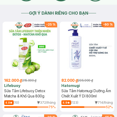
GỢI Ý DÀNH RIÊNG CHO BẠN
-
25
%
-
60
%
162.000 ₫
82.000 ₫
215.000 ₫
205.000 ₫
Lifebuoy
Hatomugi
Sữa Tắm Lifebuoy Detox
Sữa Tắm Hatomugi Dưỡng Ẩm
Matcha & Khổ Qua 800g
Chiết Xuất Ý Dĩ 800ml
(10)
372/tháng
(123)
714/tháng
4.8
4.9
75
%
52
%