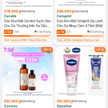
378.000 ₫
346.000 ₫
490.000 ₫
433.000 ₫
CeraVe
Cetaphil
Sữa Rửa Mặt CeraVe Sạch Sâu
Sữa Rửa Mặt Cetaphil Dịu Lành
Cho Da Thường Đến Da Dầu
Cho Da Nhạy Cảm 473ml (Mới)
473ml
(116)
1.4k/tháng
(22)
823/tháng
4.9
4.7
64
%
64
%
Bill Cerave 299K Tặng Sữa Rửa
Buy 499k Cetaphil, Benzac tặng
Mặt Cerave 30ml (SL có hạn)
Combo 2 Sữa Rửa Mặt 59ml(SL có
hạn)
-
56
%
-
31
%
262.000 ₫
103.000 ₫
590.000 ₫
150.000 ₫
Cocoon
Vaseline