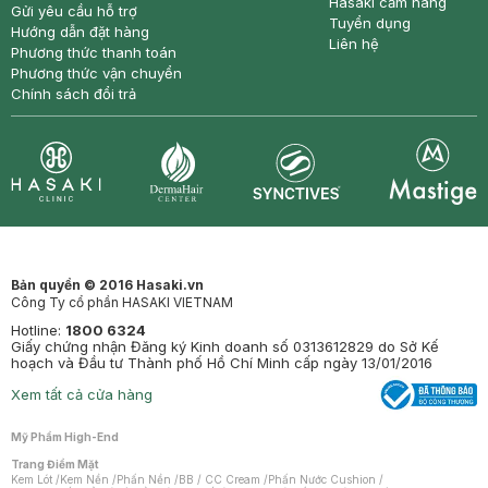
Hasaki cẩm nang
Gửi yêu cầu hỗ trợ
Tuyển dụng
Hướng dẫn đặt hàng
Liên hệ
Phương thức thanh toán
Phương thức vận chuyển
Chính sách đổi trả
Synctives
Clinic
Dermahair
Mastige
Bản quyền © 2016 Hasaki.vn
Công Ty cổ phần HASAKI VIETNAM
Hotline:
1800 6324
Giấy chứng nhận Đăng ký Kinh doanh số 0313612829 do Sở Kế
hoạch và Đầu tư Thành phố Hồ Chí Minh cấp ngày 13/01/2016
Xem tất cả cửa hàng
Mỹ Phẩm High-End
Trang Điểm Mặt
Kem Lót
/
Kem Nền
/
Phấn Nền
/
BB / CC Cream
/
Phấn Nước Cushion
/