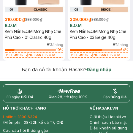
310.000 ₫
309.000 ₫
388.000 ₫
388.000 ₫
B.O.M
B.O.M
Kem Nền B.O.M Mỏng Nhẹ Che
Kem Nền B.O.M Mỏng Nhẹ Che
Phủ Cao - 01 Classic 40g
Phủ Cao - 03 Beige 40g
3/tháng
1/tháng
19
%
64
%
BILL 399K TẶNG Son Lì B.O.M
BILL 399K TẶNG Son Lì B.O.M
802 Đỏ Cherry 3.3g trị giá 378K
802 Đỏ Cherry 3.3g trị giá 378K
(SL có hạn)
(SL có hạn)
Bạn đã có tài khoản Hasaki?
Đăng nhập
return
nowfree
price
HỖ TRỢ KHÁCH HÀNG
VỀ HASAKI.VN
Hotline:
1800 6324
Giới thiệu Hasaki.vn
(Miễn phí , 08-22h kể cả T7, CN)
Chính sách bảo mật
Điều khoản sử dụng
Các câu hỏi thường gặp