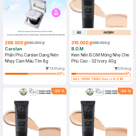
268.000 ₫
310.000 ₫
560.000 ₫
388.000 ₫
Carslan
B.O.M
Phấn Phủ Carslan Dạng Nén
Kem Nền B.O.M Mỏng Nhẹ Che
Nhạy Cảm Màu Tím 8g
Phủ Cao - 02 Ivory 40g
74/tháng
5/tháng
45
%
9
%
BILL 399K TẶNG Son Lì B.O.M
802 Đỏ Cherry 3.3g trị giá 378K
(SL có hạn)
-
20
%
-
20
%