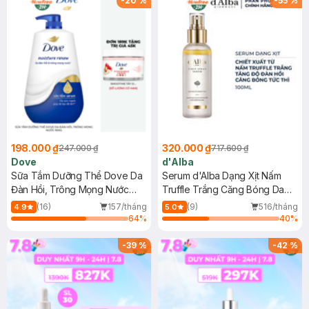
-
20
%
-
55
%
198.000 ₫
320.000 ₫
247.000 ₫
717.600 ₫
Dove
d'Alba
Sữa Tắm Dưỡng Thể Dove Da
Serum d'Alba Dạng Xịt Nấm
Đàn Hồi, Trông Mọng Nước
Truffle Trắng Căng Bóng Da
900g
100ml
(16)
157/tháng
(9)
516/tháng
4.9
5.0
64
%
40
%
-
39
%
-
42
%