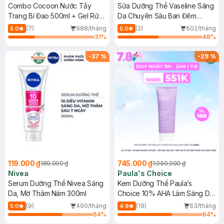
Combo Cocoon Nước Tẩy
Sữa Dưỡng Thể Vaseline Sáng
Trang Bí Đao 500ml + Gel Rửa
Da Chuyên Sâu Ban Đêm
Mặt Bí Đao 310ml
300ml (Mới)
(7)
988/tháng
(2)
602/tháng
5.0
5.0
31
%
48
%
-
37
%
-
29
%
119.000 ₫
745.000 ₫
189.000 ₫
1.050.000 ₫
Nivea
Paula's Choice
Serum Dưỡng Thể Nivea Sáng
Kem Dưỡng Thể Paula’s
Da, Mờ Thâm Nám 300ml
Choice 10% AHA Làm Sáng Da
210ml
(9)
490/tháng
(19)
63/tháng
5.0
4.9
64
%
64
%