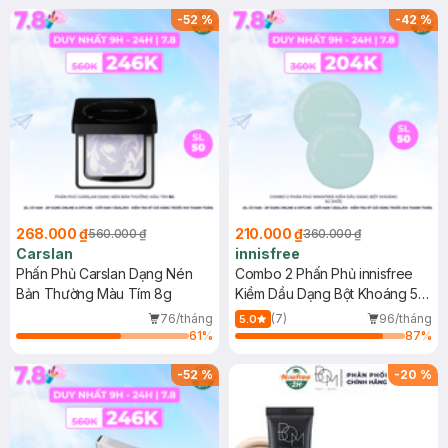
-
52
%
-
42
%
268.000 ₫
210.000 ₫
560.000 ₫
360.000 ₫
Carslan
innisfree
Phấn Phủ Carslan Dạng Nén
Combo 2 Phấn Phủ innisfree
Bản Thường Màu Tím 8g
Kiềm Dầu Dạng Bột Khoáng 5g
(Mới)
76/tháng
(7)
96/tháng
5.0
61
%
87
%
-
52
%
-
20
%