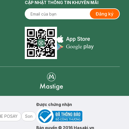
CẬP NHẬT THÔNG TIN KHUYẾN MÃI
Đăng ký
Appstore icon
Goolge Play icon
Mastige
Được chứng nhận
HE POSAY
Son
Bản quyền © 2016 Hasaki.vn