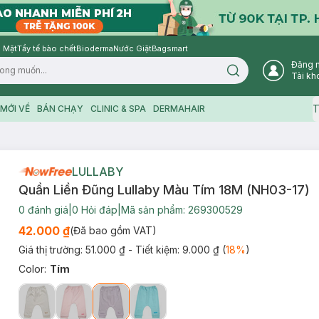
 Mặt
Tẩy tế bào chết
Bioderma
Nước Giặt
Bagsmart
Đăng 
Search icon
Tài kh
T
MỚI VỀ
BÁN CHẠY
CLINIC & SPA
DERMAHAIR
LULLABY
Quần Liền Đũng Lullaby Màu Tím 18M (NH03-17)
0
đánh giá
|
0
Hỏi đáp
|
Mã sản phẩm:
269300529
42.000 ₫
(Đã bao gồm VAT)
Giá thị trường:
51.000 ₫
- Tiết kiệm:
9.000 ₫
(
18
%
)
Color
:
Tím