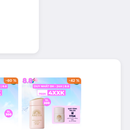
%
-
58
%
-
60
%