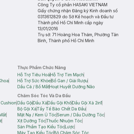
Công Ty cổ phần HASAKI VIETNAM
Giấy chứng nhận Đăng ký Kinh doanh số
0313612829 do Sở Kế hoạch và Đầu tư
Thành phố Hồ Chí Minh cấp ngày
13/01/2016
Trụ sở: 71 Hoàng Hoa Thám, Phường Tân
Bình, Thành phố Hồ Chí Minh
Thực Phẩm Chức Năng
Hỗ Trợ Tiêu Hoá
Hỗ Trợ Tim Mạch
Khoa
Hỗ Trợ Sức Khỏe
Bổ Gan / Giải Rượu
Dầu Cá / Bổ Mắt
Hoạt Huyết Dưỡng Não
Chăm Sóc Tóc Và Da Đầu
 Cushion
Dầu Gội
Dầu Xả
Dầu Gội Khô
Dầu Gội Xả 2in1
Bộ Gội Xả
Tẩy Tế Bào Chết Da Đầu
Mắt
Mặt Nạ / Kem Ủ Tóc
Serum / Dầu Dưỡng Tóc
t
Xịt Dưỡng Tóc
Thuốc Nhuộm Tóc
Sản Phẩm Tạo Kiểu Tóc
Lược
Máy Tạo Kiểu Tóc
Bộ Chăm Sóc Tóc