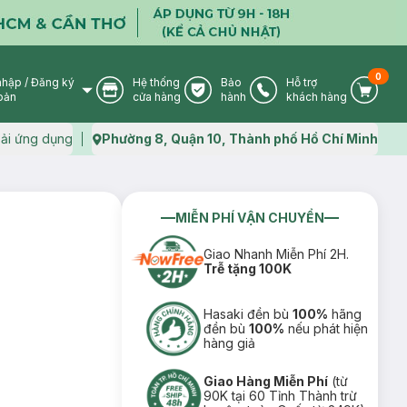
0
nhập
/
Đăng ký
Hệ thống
Bảo
Hỗ trợ
User Icon
Store Icon
Warranty Icon
Phone Icon
Cart I
oản
cửa hàng
hành
khách hàng
ải ứng dụng
Phường 8, Quận 10, Thành phố Hồ Chí Minh
Map icon
MIỄN PHÍ VẬN CHUYỂN
Giao Nhanh Miễn Phí 2H.
Trễ tặng 100K
Hasaki đền bù
100%
hãng
đền bù
100%
nếu phát hiện
hàng giả
Giao Hàng Miễn Phí
(từ
90K tại 60 Tỉnh Thành trừ