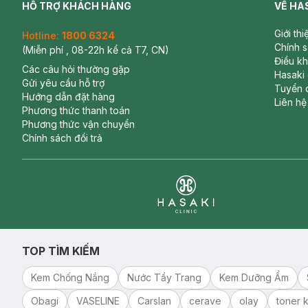
HỖ TRỢ KHÁCH HÀNG
VỀ HA
Giới th
Hotline:
1800 6324
Chính 
(Miễn phí , 08-22h kể cả T7, CN)
Điều k
Các câu hỏi thường gặp
Hasaki
Gửi yêu cầu hỗ trợ
Tuyển 
Hướng dẫn đặt hàng
Liên hệ
Phương thức thanh toán
Phương thức vận chuyển
Chính sách đổi trả
Clinic
TOP TÌM KIẾM
Kem Chống Nắng
Nước Tẩy Trang
Kem Dưỡng Ẩm
Obagi
VASELINE
Carslan
cerave
olay
toner k