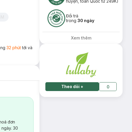
huyện, toàn Quốc từ 249K)
Đổi trả
4M
trong
30 ngày
Xem thêm
rong
32 phút
tới và
Theo dõi
+
0
 hoá đơn
 ngày. 30