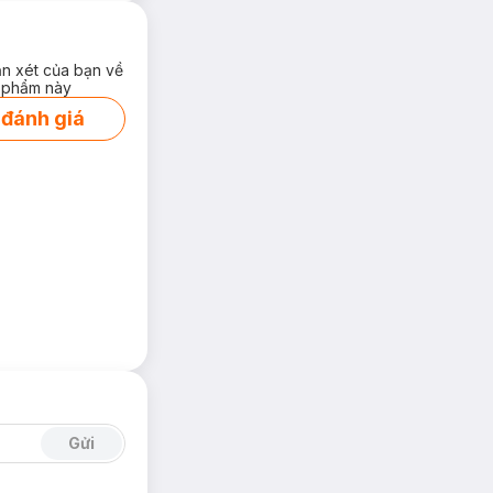
ận xét của bạn về
 phẩm này
 đánh giá
Gửi