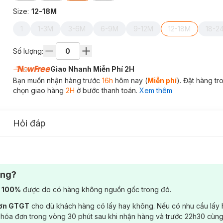
Size
:
12-18M
1
1-3M
3-6M
6-9M
9-12M
12-18M
18-2
Số lượng:
Giao Nhanh Miễn Phí 2H
Bạn muốn nhận hàng trước
16h
hôm nay (
Miễn phí
). Đặt hàng t
chọn giao hàng
2H
ở bước thanh toán.
Xem thêm
Hỏi đáp
ông?
) 100%
được do có hàng không nguồn gốc trong đó.
đơn GTGT
cho dù khách hàng có lấy hay không. Nếu có nhu cầu lấy
 hóa đơn trong vòng 30 phút sau khi nhận hàng và trước 22h30 cùng