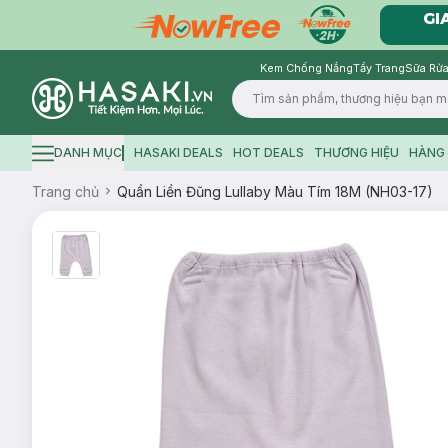
Kem Chống Nắng
Tẩy Trang
Sữa Rửa
Logo
DANH MỤC
HASAKI DEALS
HOT DEALS
THƯƠNG HIỆU
HÀNG 
Hamburger icon
Trang chủ
Quần Liền Đũng Lullaby Màu Tím 18M (NH03-17)