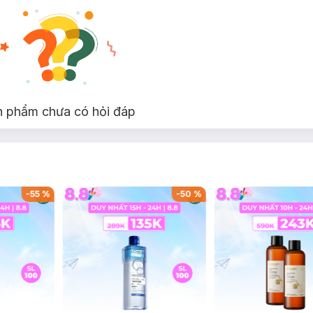
n phẩm chưa có hỏi đáp
0
%
-
42
%
-
40