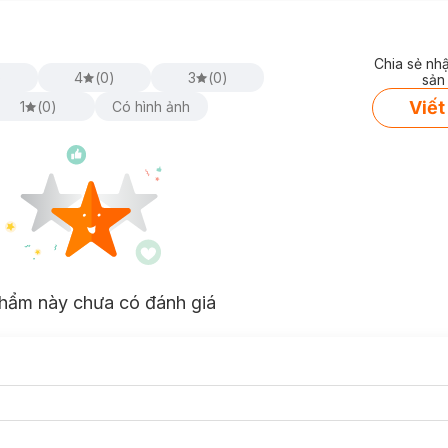
Chia sẻ nh
)
4
(
0
)
3
(
0
)
sản
Viết
1
(
0
)
Có hình ảnh
hẩm này chưa có đánh giá