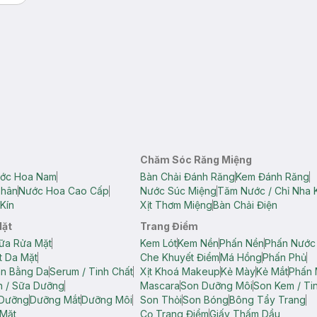
Chăm Sóc Răng Miệng
ớc Hoa Nam
Bàn Chải Đánh Răng
Kem Đánh Răng
Thân
Nước Hoa Cao Cấp
Nước Súc Miệng
Tăm Nước / Chỉ Nha 
Kín
Xịt Thơm Miệng
Bàn Chải Điện
Mặt
Trang Điểm
ữa Rửa Mặt
Kem Lót
Kem Nền
Phấn Nền
Phấn Nước
t Da Mặt
Che Khuyết Điểm
Má Hồng
Phấn Phủ
ân Bằng Da
Serum / Tinh Chất
Xịt Khoá Makeup
Kẻ Mày
Kẻ Mắt
Phấn 
n / Sữa Dưỡng
Mascara
Son Dưỡng Môi
Son Kem / Tin
 Dưỡng
Dưỡng Mắt
Dưỡng Môi
Son Thỏi
Son Bóng
Bông Tẩy Trang
Mặt
Cọ Trang Điểm
Giấy Thấm Dầu