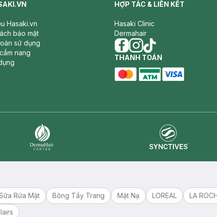
SAKI.VN
HỢP TÁC & LIÊN KẾT
iệu Hasaki.vn
Hasaki Clinic
sách bảo mật
Dermahair
hoản sử dụng
 cẩm nang
facebook
THANH TOÁN
instagram
tiktok
dụng
master card
ATM card
visa card
Synctives
Dermahair
Sữa Rửa Mặt
Bông Tẩy Trang
Mặt Nạ
LOREAL
LA ROC
lairs