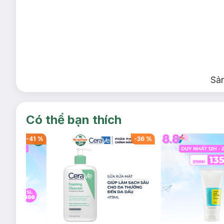
Sả
Có thể bạn thích
-
55
%
-
50
%
-
6