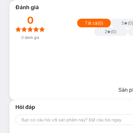
Đánh giá
0
Tất cả
(
0
)
5
(
0
2
(
0
)
0
đánh giá
Sản p
Hỏi đáp