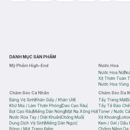
DANH MỤC SẢN PHẨM
Mỹ Phẩm High-End
Nước Hoa
Nước Hoa Nữ
Nư
Xịt Thơm Toàn 
Nước Hoa Vùng 
Chăm Sóc Cá Nhân
Chăm Sóc Da 
Băng Vệ Sinh
Khăn Giấy / Khăn Ướt
Tẩy Trang Mặt
S
Khử Mùi / Làm Thơm Phòng
Dao Cạo Râu
Tẩy Tế Bào Chế
Bọt Cạo Râu
Miếng Dán Nóng
Mặt Nạ Xông Hơi
Toner / Nước C
Nước Rửa Tay / Diệt Khuẩn
Chống Muỗi
Xịt Khoáng
Lotio
Dung Dịch Vệ Sinh
Miếng Dán Ngực
Kem / Gel / Dầu
Bông / Mút Trang Điểm
Chống Nắng Da 