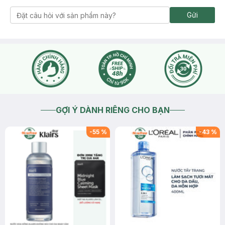
Gửi
GỢI Ý DÀNH RIÊNG CHO BẠN
-
55
%
-
43
%