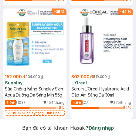
-
35
%
-
42
%
152.000 ₫
302.000 ₫
234.000 ₫
519.000 ₫
Sunplay
L'Oreal
Sữa Chống Nắng Sunplay Skin
Serum L'Oreal Hyaluronic Acid
Aqua Dưỡng Da Sáng Mịn 55g
Cấp Ẩm Sáng Da 30ml
(108)
454/tháng
(27)
275/tháng
4.9
4.9
48
%
54
%
Bill 199K Sunplay tặng Tinh Chất
Chống Nắng 7g trị giá 30K (SL có
hạn)
Bạn đã có tài khoản Hasaki?
Đăng nhập