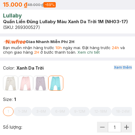
15.000 ₫
48.000 ₫
-
69
%
Lullaby
Quần Liền Đũng Lullaby Màu Xanh Da Trời 1M (NH03-17)
(SKU:
269300527
)
Giao Nhanh Miễn Phí 2H
Bạn muốn nhận hàng trước
10h
ngày mai. Đặt hàng trước
24h
và
chọn giao hàng
2H
ở bước thanh toán.
Xem chi tiết
Xem thêm
Color
:
Xanh Da Trời
Size
:
1
1
1-3M
3-6M
6-9M
9-12M
12-18M
18-24M
Số lượng: