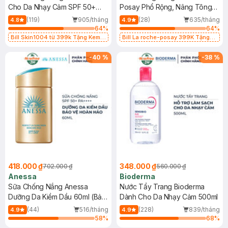
Cho Da Nhạy Cảm SPF 50+
Posay Phổ Rộng, Nâng Tông
50ml
Kiềm Dầu 50ml
(119)
905/tháng
(28)
635/tháng
4.8
4.9
64
%
64
%
Bill Skin1004 từ 399k Tặng Kem
Bill La roche-posay 399K Tặng
Chống Nắng Cho Da Nhạy Cảm
Gel rửa mặt da dầu nhạy cảm 50ml
SPF 50+ 20ml (SL Có Hạn)
(SL có hạn)
-
40
%
-
38
%
418.000 ₫
348.000 ₫
702.000 ₫
560.000 ₫
Anessa
Bioderma
Sữa Chống Nắng Anessa
Nước Tẩy Trang Bioderma
Dưỡng Da Kiềm Dầu 60ml (Bản
Dành Cho Da Nhạy Cảm 500ml
Mới)
(44)
516/tháng
(228)
839/tháng
4.9
4.9
58
%
68
%