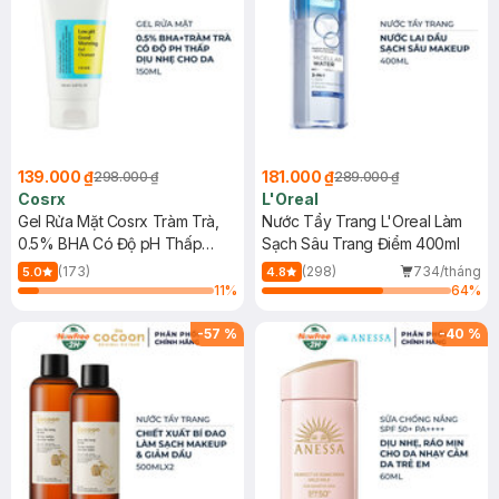
139.000 ₫
181.000 ₫
298.000 ₫
289.000 ₫
Cosrx
L'Oreal
Gel Rửa Mặt Cosrx Tràm Trà,
Nước Tẩy Trang L'Oreal Làm
0.5% BHA Có Độ pH Thấp
Sạch Sâu Trang Điểm 400ml
150ml
(173)
(298)
734/tháng
5.0
4.8
11
%
64
%
-
57
%
-
40
%