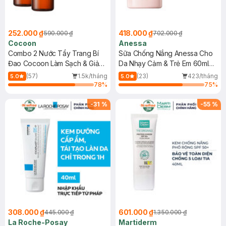
252.000 ₫
418.000 ₫
590.000 ₫
702.000 ₫
Cocoon
Anessa
Combo 2 Nước Tẩy Trang Bí
Sữa Chống Nắng Anessa Cho
Đao Cocoon Làm Sạch & Giảm
Da Nhạy Cảm & Trẻ Em 60ml
Dầu 500ml
(Mới)
(57)
1.5k/tháng
(23)
423/tháng
5.0
5.0
78
%
75
%
-
31
%
-
55
%
308.000 ₫
601.000 ₫
445.000 ₫
1.350.000 ₫
La Roche-Posay
Martiderm