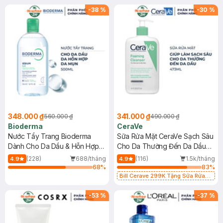
-
38
%
-
30
%
348.000 ₫
341.000 ₫
560.000 ₫
490.000 ₫
Bioderma
CeraVe
Nước Tẩy Trang Bioderma
Sữa Rửa Mặt CeraVe Sạch Sâu
Dành Cho Da Dầu & Hỗn Hợp
Cho Da Thường Đến Da Dầu
500ml
473ml
(228)
688/tháng
(116)
1.5k/tháng
4.9
4.9
68
%
83
%
Bill Cerave 299K Tặng Sữa Rửa
Mặt Cerave 30ml (SL có hạn)
-
53
%
-
37
%