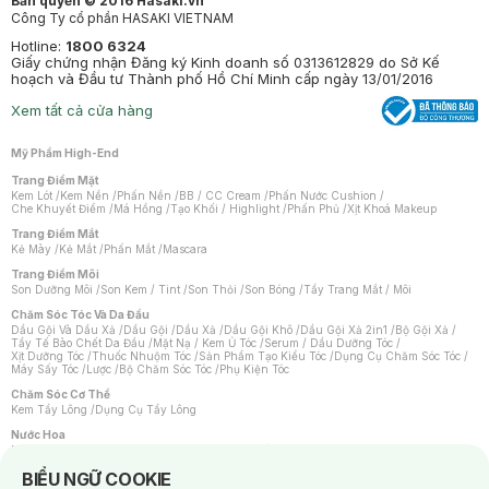
Bản quyền © 2016 Hasaki.vn
Công Ty cổ phần HASAKI VIETNAM
Hotline:
1800 6324
Giấy chứng nhận Đăng ký Kinh doanh số 0313612829 do Sở Kế
hoạch và Đầu tư Thành phố Hồ Chí Minh cấp ngày 13/01/2016
Xem tất cả cửa hàng
Mỹ Phẩm High-End
Trang Điểm Mặt
Kem Lót
/
Kem Nền
/
Phấn Nền
/
BB / CC Cream
/
Phấn Nước Cushion
/
Che Khuyết Điểm
/
Má Hồng
/
Tạo Khối / Highlight
/
Phấn Phủ
/
Xịt Khoá Makeup
Trang Điểm Mắt
Kẻ Mày
/
Kẻ Mắt
/
Phấn Mắt
/
Mascara
Trang Điểm Môi
Son Dưỡng Môi
/
Son Kem / Tint
/
Son Thỏi
/
Son Bóng
/
Tẩy Trang Mắt / Môi
Chăm Sóc Tóc Và Da Đầu
Dầu Gội Và Dầu Xả
/
Dầu Gội
/
Dầu Xả
/
Dầu Gội Khô
/
Dầu Gội Xả 2in1
/
Bộ Gội Xả
/
Tẩy Tế Bào Chết Da Đầu
/
Mặt Nạ / Kem Ủ Tóc
/
Serum / Dầu Dưỡng Tóc
/
Xịt Dưỡng Tóc
/
Thuốc Nhuộm Tóc
/
Sản Phẩm Tạo Kiểu Tóc
/
Dụng Cụ Chăm Sóc Tóc
/
Máy Sấy Tóc
/
Lược
/
Bộ Chăm Sóc Tóc
/
Phụ Kiện Tóc
Chăm Sóc Cơ Thể
Kem Tẩy Lông
/
Dụng Cụ Tẩy Lông
Nước Hoa
Nước Hoa Nữ
/
Nước Hoa Nam
/
Nước Hoa Cao Cấp
/
Xịt Thơm Toàn Thân
/
Nước Hoa Vùng Kín
Notice about cookies usage
BIỂU NGỮ COOKIE
Chăm Sóc Cá Nhân