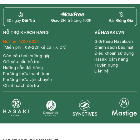
return
nowfree
price
HỖ TRỢ KHÁCH HÀNG
VỀ HASAKI.VN
Hotline:
1800 6324
Giới thiệu Hasaki.vn
(Miễn phí , 08-22h kể cả T7, CN)
Chính sách bảo mật
Điều khoản sử dụng
Các câu hỏi thường gặp
Hasaki cẩm nang
Gửi yêu cầu hỗ trợ
Tuyển dụng
Hướng dẫn đặt hàng
Liên hệ
Phương thức thanh toán
Phương thức vận chuyển
Chính sách đổi trả
Synctives
Clinic
Dermahair
Mastige