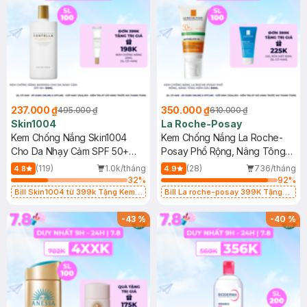
237.000 ₫
350.000 ₫
495.000 ₫
610.000 ₫
Skin1004
La Roche-Posay
Kem Chống Nắng Skin1004
Kem Chống Nắng La Roche-
Cho Da Nhạy Cảm SPF 50+
Posay Phổ Rộng, Nâng Tông
50ml
Kiềm Dầu 50ml
(119)
1.0k/tháng
(28)
736/tháng
4.8
4.9
32
%
92
%
Bill Skin1004 từ 399k Tặng Kem
Bill La roche-posay 399K Tặng
Chống Nắng Cho Da Nhạy Cảm
Gel rửa mặt da dầu nhạy cảm 50ml
SPF 50+ 20ml (SL Có Hạn)
(SL có hạn)
-
43
%
-
40
%