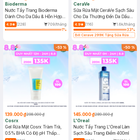
Bioderma
CeraVe
Nước Tẩy Trang Bioderma
Sữa Rửa Mặt CeraVe Sạch Sâu
Dành Cho Da Dầu & Hỗn Hợp
Cho Da Thường Đến Da Dầu
500ml
473ml
(228)
709/tháng
(116)
1.6k/tháng
4.9
4.9
1
%
33
%
Bill Cerave 299K Tặng Sữa Rửa
Mặt Cerave 30ml (SL có hạn)
-
53
%
-
50
%
139.000 ₫
145.000 ₫
298.000 ₫
289.000 ₫
Cosrx
L'Oreal
Gel Rửa Mặt Cosrx Tràm Trà,
Nước Tẩy Trang L'Oreal Làm
0.5% BHA Có Độ pH Thấp
Sạch Sâu Trang Điểm 400ml
150ml