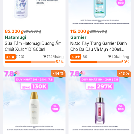
82.000 ₫
115.000 ₫
205.000 ₫
209.000 ₫
Hatomugi
Garnier
Sữa Tắm Hatomugi Dưỡng Ẩm
Nước Tẩy Trang Garnier Dành
Chiết Xuất Ý Dĩ 800ml
Cho Da Dầu Và Mụn 400ml
(Mới)
(123)
714/tháng
(69)
1.0k/tháng
4.9
4.9
52
%
53
%
-
44
%
-
43
%