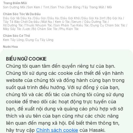
Trang Điểm Môi
Son Dưỡng Môi
/
Son Kem / Tint
/
Son Thỏi
/
Son Bóng
/
Tẩy Trang Mắt / Môi
Chăm Sóc Tóc Và Da Đầu
Dầu Gội Và Dầu Xả
/
Dầu Gội
/
Dầu Xả
/
Dầu Gội Khô
/
Dầu Gội Xả 2in1
/
Bộ Gội Xả
/
Tẩy Tế Bào Chết Da Đầu
/
Mặt Nạ / Kem Ủ Tóc
/
Serum / Dầu Dưỡng Tóc
/
Xịt Dưỡng Tóc
/
Thuốc Nhuộm Tóc
/
Sản Phẩm Tạo Kiểu Tóc
/
Dụng Cụ Chăm Sóc Tóc
/
Máy Sấy Tóc
/
Lược
/
Bộ Chăm Sóc Tóc
/
Phụ Kiện Tóc
Chăm Sóc Cơ Thể
Kem Tẩy Lông
/
Dụng Cụ Tẩy Lông
Nước Hoa
Nước Hoa Nữ
/
Nước Hoa Nam
/
Nước Hoa Cao Cấp
/
Xịt Thơm Toàn Thân
/
Nước Hoa Vùng Kín
Notice about cookies usage
BIỂU NGỮ COOKIE
Chăm Sóc Cá Nhân
Chúng tôi quan tâm đến quyền riêng tư của bạn.
Chống Muỗi
/
Khẩu Trang
/
Máy Massage
/
Mặt Nạ Xông Hơi
/
Nước Rửa Tay
/
Sản Phẩm Chăm Sóc Khác
/
Bàn Chải Đánh Răng
/
Bàn Chải Điện
/
Chúng tôi sử dụng các cookie cần thiết để vận hành
Hỗ Trợ Trắng Răng
/
Kem Đánh Răng
/
Máy Tăm Nước
/
Nước Súc Miệng
/
Tăm / Chỉ Nha Khoa
/
Xịt Thơm Miệng
/
Dung Dịch Vệ Sinh
/
Dưỡng Vùng Kín
/
website của chúng tôi và đồng hành cùng bạn trong
Khăn Ướt Vệ Sinh Vùng Kín
/
Băng Vệ Sinh
/
Tampon
/
Bọt Cạo Râu
/
Dao Cạo Râu
/
Máy Cạo Râu
suốt quá trình điều hướng. Với sự đồng ý của bạn,
Vấn Đề Về Da
chúng tôi và các đối tác của chúng tôi cũng sử dụng
Da Dầu / Lỗ Chân Lông To
/
Da Khô / Mất Nước
/
Da Lão Hóa
/
Da Mụn
/
Da Nhạy Cảm / Kích Ứng
/
Da Xỉn Màu
/
Thâm / Nám / Tàn Nhang
/
cookie để theo dõi các hoạt động trực tuyến của
Quầng Thâm & Bọng Mắt
/
Sẹo
/
Viêm Da Cơ Địa
bạn, đề xuất nội dung và quảng cáo phù hợp với sở
Dụng Cụ / Phụ Kiện Chăm Sóc Da
Chat i
Bông Tẩy Trang
/
Khăn Lau Mặt Khô
/
Dụng Cụ / Máy Rửa Mặt
/
Máy Chăm Sóc Da
/
thích và ưu tiên của bạn cũng như các chức năng
Dụng Cụ Chăm Sóc Khác
liên quan đến mạng xã hội. Để biết thêm thông tin,
hãy truy cập
Chính sách cookie
của Hasaki.