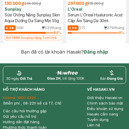
130.000 ₫
297.000 ₫
234.000 ₫
519.000 ₫
Sunplay
L'Oreal
Sữa Chống Nắng Sunplay Skin
Serum L'Oreal Hyaluronic Acid
Aqua Dưỡng Da Sáng Mịn 55g
Cấp Ẩm Sáng Da 30ml
(108)
531/tháng
(27)
279/tháng
4.9
4.9
84
%
8
%
Bill 199K Sunplay tặng Tinh Chất
Chống Nắng 7g trị giá 30K (SL có
hạn)
Bạn đã có tài khoản Hasaki?
Đăng nhập
return
nowfree
price
HỖ TRỢ KHÁCH HÀNG
VỀ HASAKI.VN
Hotline:
1800 6324
Giới thiệu Hasaki.vn
(Miễn phí , 08-22h kể cả T7, CN)
Chính sách bảo mật
Điều khoản sử dụng
Các câu hỏi thường gặp
Hasaki cẩm nang
Gửi yêu cầu hỗ trợ
Tuyển dụng
Hướng dẫn đặt hàng
Liên hệ
Phương thức thanh toán