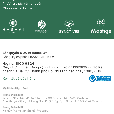
Phương thức vận chuyển
Chính sách đổi trả
Synctives
Clinic
Dermahair
Mastige
Bản quyền © 2016 Hasaki.vn
Công Ty cổ phần HASAKI VIETNAM
Hotline:
1800 6324
Giấy chứng nhận Đăng ký Kinh doanh số 0313612829 do Sở Kế
hoạch và Đầu tư Thành phố Hồ Chí Minh cấp ngày 13/01/2016
Xem tất cả cửa hàng
Mỹ Phẩm High-End
Trang Điểm Mặt
Kem Lót
/
Kem Nền
/
Phấn Nền
/
BB / CC Cream
/
Phấn Nước Cushion
/
Che Khuyết Điểm
/
Má Hồng
/
Tạo Khối / Highlight
/
Phấn Phủ
/
Xịt Khoá Makeup
Trang Điểm Mắt
Kẻ Mày
/
Kẻ Mắt
/
Phấn Mắt
/
Mascara