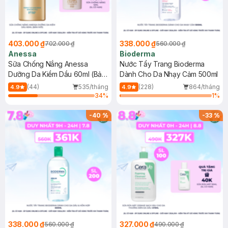
403.000 ₫
338.000 ₫
702.000 ₫
560.000 ₫
Anessa
Bioderma
Sữa Chống Nắng Anessa
Nước Tẩy Trang Bioderma
Dưỡng Da Kiềm Dầu 60ml (Bản
Dành Cho Da Nhạy Cảm 500ml
Mới)
(44)
535/tháng
(228)
864/tháng
4.9
4.9
34
%
1
%
-
40
%
-
33
%
338.000 ₫
327.000 ₫
560.000 ₫
490.000 ₫