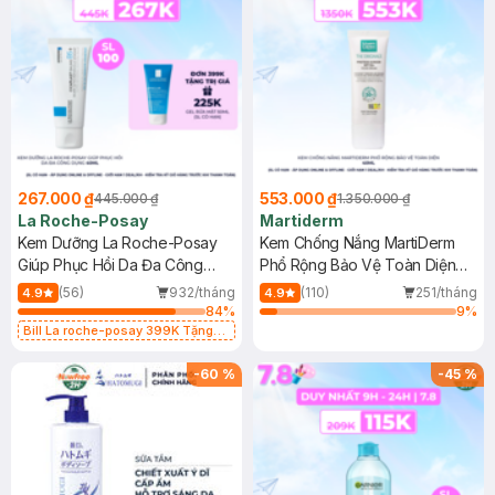
267.000 ₫
553.000 ₫
445.000 ₫
1.350.000 ₫
La Roche-Posay
Martiderm
Kem Dưỡng La Roche-Posay
Kem Chống Nắng MartiDerm
Giúp Phục Hồi Da Đa Công
Phổ Rộng Bảo Vệ Toàn Diện
Dụng 40ml
40ml
(56)
932/tháng
(110)
251/tháng
4.9
4.9
84
%
9
%
Bill La roche-posay 399K Tặng
Gel rửa mặt da dầu nhạy cảm 50ml
(SL có hạn)
-
60
%
-
45
%