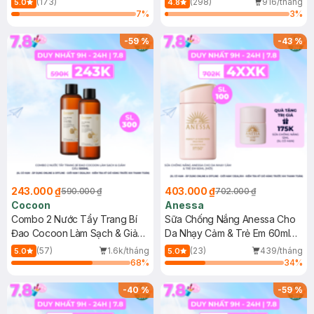
(173)
(298)
916/tháng
5.0
4.8
7
%
3
%
-
59
%
-
43
%
243.000 ₫
403.000 ₫
590.000 ₫
702.000 ₫
Cocoon
Anessa
Combo 2 Nước Tẩy Trang Bí
Sữa Chống Nắng Anessa Cho
Đao Cocoon Làm Sạch & Giảm
Da Nhạy Cảm & Trẻ Em 60ml
Dầu 500ml
(Mới)
(57)
1.6k/tháng
(23)
439/tháng
5.0
5.0
68
%
34
%
-
40
%
-
59
%