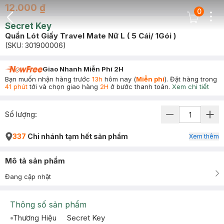
12.000 ₫
0
Dots
Cart Icon
Secret Key
Back Icon
Quần Lót Giấy Travel Mate Nữ L ( 5 Cái/ 1Gói )
(SKU:
301900006
)
Giao Nhanh Miễn Phí 2H
Bạn muốn nhận hàng trước
13h
hôm nay (
Miễn phí
). Đặt hàng trong
41 phút
tới và chọn giao hàng
2H
ở bước thanh toán.
Xem chi tiết
Số lượng:
337
Chi nhánh tạm hết sản phẩm
Xem thêm
Mô tả sản phẩm
Đang cập nhật
Thông số sản phẩm
Thương Hiệu
Secret Key