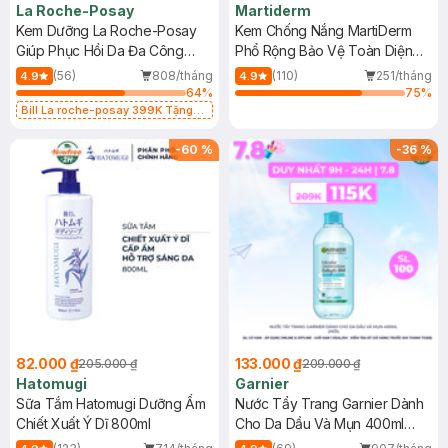
La Roche-Posay
Martiderm
Kem Dưỡng La Roche-Posay
Kem Chống Nắng MartiDerm
Giúp Phục Hồi Da Đa Công
Phổ Rộng Bảo Vệ Toàn Diện
Dụng 40ml
40ml
(56)
808/tháng
(110)
251/tháng
4.9
4.9
64
%
75
%
Bill La roche-posay 399K Tặng
Gel rửa mặt da dầu nhạy cảm 50ml
(SL có hạn)
-
60
%
-
36
%
82.000 ₫
133.000 ₫
205.000 ₫
209.000 ₫
Hatomugi
Garnier
Sữa Tắm Hatomugi Dưỡng Ẩm
Nước Tẩy Trang Garnier Dành
Chiết Xuất Ý Dĩ 800ml
Cho Da Dầu Và Mụn 400ml
(Mới)