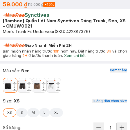
59.000 ₫
115.000 ₫
-
49
%
Synctives
[Bamboo] Quần Lót Nam Synctives Dáng Trunk, Đen, XS
- CMUW0021
Men’s Trunk Fit Underwear
(SKU:
422387376
)
Giao Nhanh Miễn Phí 2H
Bạn muốn nhận hàng trước
10h
hôm nay. Đặt hàng trước
8h
và chọn
giao hàng
2H
ở bước thanh toán.
Xem chi tiết
Xem thêm
Màu sắc
:
Đen
Size
:
XS
Hướng dẫn chọn size
XS
S
M
L
XL
Số lượng: