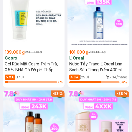
139.000 ₫
181.000 ₫
298.000 ₫
289.000 ₫
Cosrx
L'Oreal
Gel Rửa Mặt Cosrx Tràm Trà,
Nước Tẩy Trang L'Oreal Làm
0.5% BHA Có Độ pH Thấp
Sạch Sâu Trang Điểm 400ml
150ml
(173)
(298)
734/tháng
5.0
4.8
7
%
64
%
-
53
%
-
38
%