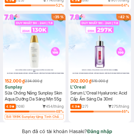
(123)
714/tháng
(69)
907/tháng
4.9
4.9
52
%
64
%
-
35
%
-
42
%
152.000 ₫
302.000 ₫
234.000 ₫
519.000 ₫
Sunplay
L'Oreal
Sữa Chống Nắng Sunplay Skin
Serum L'Oreal Hyaluronic Acid
Aqua Dưỡng Da Sáng Mịn 55g
Cấp Ẩm Sáng Da 30ml
(108)
454/tháng
(27)
275/tháng
4.9
4.9
48
%
46
%
Bill 199K Sunplay tặng Tinh Chất
Chống Nắng 7g trị giá 30K (SL có
hạn)
Bạn đã có tài khoản Hasaki?
Đăng nhập