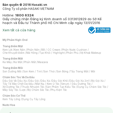
Bản quyền © 2016 Hasaki.vn
Công Ty cổ phần HASAKI VIETNAM
Hotline:
1800 6324
Giấy chứng nhận Đăng ký Kinh doanh số 0313612829 do Sở Kế
hoạch và Đầu tư Thành phố Hồ Chí Minh cấp ngày 13/01/2016
Xem tất cả cửa hàng
Mỹ Phẩm High-End
Trang Điểm Mặt
Kem Lót
/
Kem Nền
/
Phấn Nền
/
BB / CC Cream
/
Phấn Nước Cushion
/
Che Khuyết Điểm
/
Má Hồng
/
Tạo Khối / Highlight
/
Phấn Phủ
/
Xịt Khoá Makeup
Trang Điểm Mắt
Kẻ Mày
/
Kẻ Mắt
/
Phấn Mắt
/
Mascara
Trang Điểm Môi
Son Dưỡng Môi
/
Son Kem / Tint
/
Son Thỏi
/
Son Bóng
/
Tẩy Trang Mắt / Môi
Chăm Sóc Tóc Và Da Đầu
Dầu Gội Và Dầu Xả
/
Dầu Gội
/
Dầu Xả
/
Dầu Gội Khô
/
Dầu Gội Xả 2in1
/
Bộ Gội Xả
/
Tẩy Tế Bào Chết Da Đầu
/
Mặt Nạ / Kem Ủ Tóc
/
Serum / Dầu Dưỡng Tóc
/
Xịt Dưỡng Tóc
/
Thuốc Nhuộm Tóc
/
Sản Phẩm Tạo Kiểu Tóc
/
Dụng Cụ Chăm Sóc Tóc
/
Máy Sấy Tóc
/
Lược
/
Bộ Chăm Sóc Tóc
/
Phụ Kiện Tóc
Chăm Sóc Cơ Thể
Kem Tẩy Lông
/
Dụng Cụ Tẩy Lông
Nước Hoa
Nước Hoa Nữ
/
Nước Hoa Nam
/
Nước Hoa Cao Cấp
/
Xịt Thơm Toàn Thân
/
Nước Hoa Vùng Kín