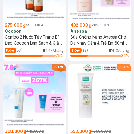
275.000 ₫
432.000 ₫
590.000 ₫
702.000 ₫
Cocoon
Anessa
Combo 2 Nước Tẩy Trang Bí
Sữa Chống Nắng Anessa Cho
Đao Cocoon Làm Sạch & Giảm
Da Nhạy Cảm & Trẻ Em 60ml
Dầu 500ml
(Mới)
(57)
1.4k/tháng
(23)
410/tháng
5.0
5.0
75
%
34
%
-
31
%
-
59
%
308.000 ₫
553.000 ₫
445.000 ₫
1.350.000 ₫