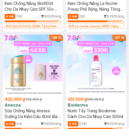
Kem Chống Nắng Skin1004
Kem Chống Nắng La Roche-
Cho Da Nhạy Cảm SPF 50+
Posay Phổ Rộng, Nâng Tông
50ml
Kiềm Dầu 50ml
(119)
905/tháng
(28)
676/tháng
4.8
4.9
64
%
82
%
Bill Skin1004 từ 399k Tặng Kem
Bill La roche-posay 399K Tặng
Chống Nắng Cho Da Nhạy Cảm
Gel rửa mặt da dầu nhạy cảm 50ml
SPF 50+ 20ml (SL Có Hạn)
(SL có hạn)
-
38
%
-
37
%
432.000 ₫
351.000 ₫
702.000 ₫
560.000 ₫
Anessa
Bioderma
Sữa Chống Nắng Anessa
Nước Tẩy Trang Bioderma
Dưỡng Da Kiềm Dầu 60ml (Bản
Dành Cho Da Nhạy Cảm 500ml
Mới)
(44)
499/tháng
(228)
832/tháng
4.9
4.9
34
%
92
%