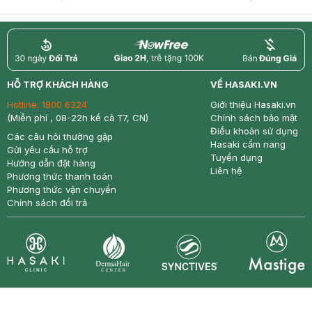
return
nowfree
price
HỖ TRỢ KHÁCH HÀNG
VỀ HASAKI.VN
Hotline:
1800 6324
Giới thiệu Hasaki.vn
(Miễn phí , 08-22h kể cả T7, CN)
Chính sách bảo mật
Điều khoản sử dụng
Các câu hỏi thường gặp
Hasaki cẩm nang
Gửi yêu cầu hỗ trợ
Tuyển dụng
Hướng dẫn đặt hàng
Liên hệ
Phương thức thanh toán
Phương thức vận chuyển
Chính sách đổi trả
Synctives
Clinic
Dermahair
Mastige