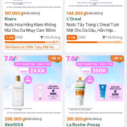
197.000 ₫
144.000 ₫
435.000 ₫
249.000 ₫
Klairs
L'Oreal
Nước Hoa Hồng Klairs Không
Nước Tẩy Trang L'Oreal Tươi
Mùi Cho Da Nhạy Cảm 180ml
Mát Cho Da Dầu, Hỗn Hợp
400ml
(148)
1.6k/tháng
(298)
1.9k/tháng
4.8
4.8
84
%
64
%
Bill Klairs từ 299k Tặng Mặt Nạ
Làm Dịu Da & Kiểm Soát Dầu Nhờn
25ml (SL Có Hạn)
-
46
%
-
38
%
266.000 ₫
381.000 ₫
495.000 ₫
610.000 ₫
Skin1004
La Roche-Posay