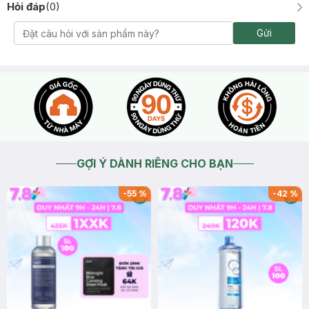
Hỏi đáp
(
0
)
Gửi
GỢI Ý DÀNH RIÊNG CHO BẠN
-
55
%
-
42
%