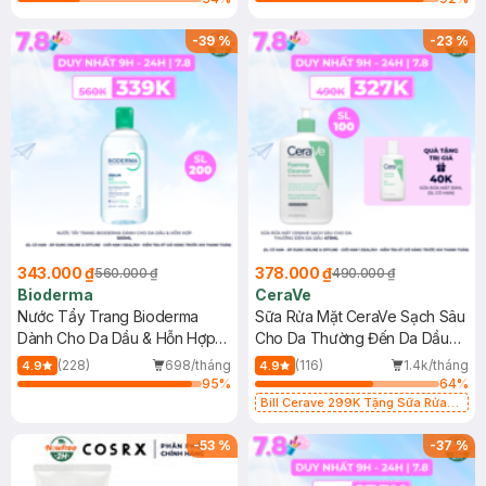
-
39
%
-
23
%
343.000 ₫
378.000 ₫
560.000 ₫
490.000 ₫
Bioderma
CeraVe
Nước Tẩy Trang Bioderma
Sữa Rửa Mặt CeraVe Sạch Sâu
Dành Cho Da Dầu & Hỗn Hợp
Cho Da Thường Đến Da Dầu
500ml
473ml
(228)
698/tháng
(116)
1.4k/tháng
4.9
4.9
95
%
64
%
Bill Cerave 299K Tặng Sữa Rửa
Mặt Cerave 30ml (SL có hạn)
-
53
%
-
37
%