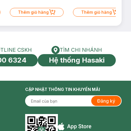
Thêm giỏ hàng
Thêm giỏ hàng
TLINE CSKH
TÌM CHI NHÁNH
HOTLINE CSKH
Tìm chi nhánh
00 6324
Hệ thống Hasaki
tín toàn cầu
CẬP NHẬT THÔNG TIN KHUYẾN MÃI
Đăng ký