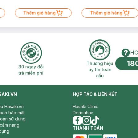
Thêm giỏ hàng
Thêm giỏ hàng
HO
18
n phí 2H
30 ngày đổi trả miễn phí
Thương hiệu uy 
Thương hiệu
30 ngày đổi
uy tín toàn
trả miễn phí
cầu
SAKI.VN
HỢP TÁC & LIÊN KẾT
iệu Hasaki.vn
Hasaki Clinic
sách bảo mật
Dermahair
hoản sử dụng
 cẩm nang
facebook
THANH TOÁN
instagram
tiktok
dụng