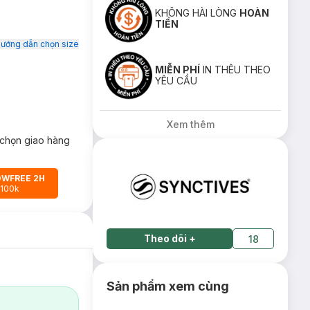
KHÔNG HÀI LÒNG
HOÀN
TIỀN
ướng dẫn chọn size
MIỄN PHÍ
IN THÊU THEO
YÊU CẦU
Xem thêm
chọn giao hàng
OWFREE 2H
 100k
Theo dõi
+
18
Sản phẩm xem cùng