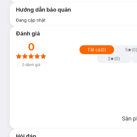
Hướng dẫn bảo quản
Đang cập nhật
Đánh giá
0
Tất cả
(
0
)
5
(
0
2
(
0
)
0
đánh giá
Sản p
Hỏi đáp