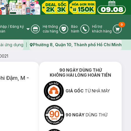
0
nhập
/
Đăng ký
Hệ thống
Bảo
Hỗ trợ
User Icon
Store Icon
Warranty Icon
Phone Icon
Cart I
oản
cửa hàng
hành
khách hàng
ải ứng dụng
Phường 8, Quận 10, Thành phố Hồ Chí Minh
Map icon
0021
90 NGÀY DÙNG THỬ
KHÔNG HÀI LÒNG HOÀN TIỀN
hi Đậm, M -
GIÁ GỐC
TỪ NHÀ MÁY
90 NGÀY
DÙNG THỬ