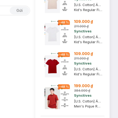
[U.S. Cotton] Áo Thun Trẻ Em Synctives Regular Fit, Be Sữa, 8 - CCTS0005
Kid's Regular Fit T-Shirt
Gửi
109.000 ₫
-
48
%
211.000 ₫
Synctives
[U.S. Cotton] Áo Thun Trẻ Em Synctives Regular Fit, Trắng, 8 - CCTS0005
Kid's Regular Fit T-Shirt
109.000 ₫
-
48
%
211.000 ₫
Synctives
[U.S. Cotton] Áo Thun Trẻ Em Synctives Regular Fit, Ðỏ Rượu, 3T - CCTS0005
Kid's Regular Fit T-Shirt
199.000 ₫
-
48
%
384.000 ₫
Synctives
[U.S. Cotton] Áo Polo Nam Synctives Regular Fit, Ðỏ, 2XL - CMPO0008
Men's Pique Regular Fit Classic Polo Shirt