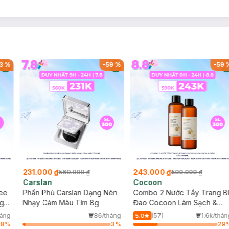
3
%
-
59
%
-
59
231.000 ₫
243.000 ₫
560.000 ₫
590.000 ₫
Carslan
Cocoon
ree
Phấn Phủ Carslan Dạng Nén
Combo 2 Nước Tẩy Trang B
ng
Nhạy Cảm Màu Tím 8g
Đao Cocoon Làm Sạch &
Giảm Dầu 500ml
háng
86/tháng
(57)
1.6k/thán
5.0
28
%
3
%
29