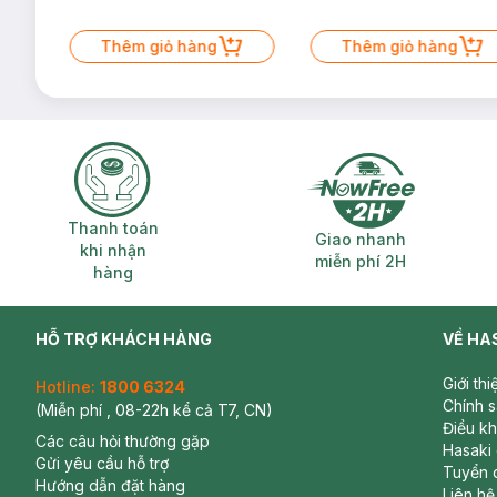
Thêm giỏ hàng
Thêm giỏ hàng
Thanh toán khi nhận hàng
Giao nhanh miễ
Thanh toán
Giao nhanh
khi nhận
miễn phí 2H
hàng
HỖ TRỢ KHÁCH HÀNG
VỀ HA
Giới th
Hotline:
1800 6324
Chính 
(Miễn phí , 08-22h kể cả T7, CN)
Điều k
Các câu hỏi thường gặp
Hasaki
Gửi yêu cầu hỗ trợ
Tuyển 
Hướng dẫn đặt hàng
Liên hệ