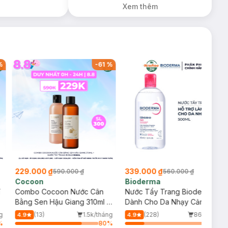
Xem thêm
%
-
61
%
-
39
%
229.000 ₫
339.000 ₫
590.000 ₫
560.000 ₫
Cocoon
Bioderma
í
Combo Cocoon Nước Cân
Nước Tẩy Trang Bioderma
Bằng Sen Hậu Giang 310ml +
Dành Cho Da Nhạy Cảm
Nước Tẩy Trang Bí Đao
500ml
g
(13)
1.5k/tháng
(228)
861/tháng
4.9
4.9
500ml
%
80
%
23
%