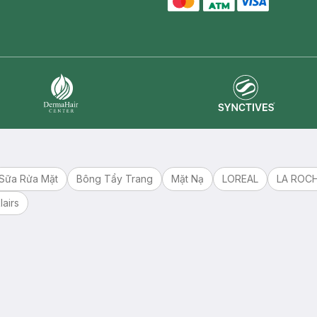
master card
ATM card
visa card
Synctives
Dermahair
Sữa Rửa Mặt
Bông Tẩy Trang
Mặt Nạ
LOREAL
LA ROC
lairs