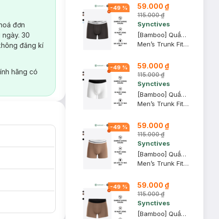
59.000 ₫
-
49
%
115.000 ₫
Synctives
 hoá đơn
 ngày. 30
[Bamboo] Quần Lót Nam Synctives Dáng Trunk, Ghi Đậm, XL - CMUW0028
Men’s Trunk Fit Underwear
không đăng kí
59.000 ₫
-
49
%
ính hãng có
115.000 ₫
Synctives
[Bamboo] Quần Lót Nam Synctives Dáng Trunk, Trắng, L - CMUW0021
Men’s Trunk Fit Underwear
59.000 ₫
-
49
%
115.000 ₫
Synctives
[Bamboo] Quần Lót Nam Synctives Dáng Trunk, Nâu Đất, L - CMUW0022
Men’s Trunk Fit Underwear
59.000 ₫
-
49
%
115.000 ₫
Synctives
[Bamboo] Quần Lót Nam Synctives Dáng Trunk, Nâu Đất, M - CMUW0016