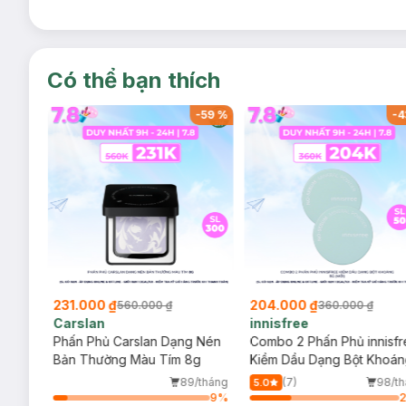
Có thể bạn thích
-
20
%
-
59
%
-
4
231.000 ₫
204.000 ₫
560.000 ₫
360.000 ₫
Carslan
innisfree
y
Phấn Phủ Carslan Dạng Nén
Combo 2 Phấn Phủ innisf
150
Bản Thường Màu Tím 8g
Kiềm Dầu Dạng Bột Khoá
5g (Mới)
/tháng
89/tháng
(7)
98/t
5.0
64
%
9
%