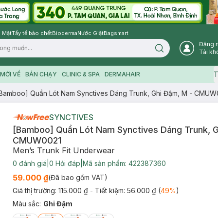
 Mặt
Tẩy tế bào chết
Bioderma
Nước Giặt
Bagsmart
Đăng 
Search icon
Tài kh
T
MỚI VỀ
BÁN CHẠY
CLINIC & SPA
DERMAHAIR
Bamboo] Quần Lót Nam Synctives Dáng Trunk, Ghi Đậm, M - CMUW
SYNCTIVES
[Bamboo] Quần Lót Nam Synctives Dáng Trunk, G
CMUW0021
Men’s Trunk Fit Underwear
0
đánh giá
|
0
Hỏi đáp
|
Mã sản phẩm:
422387360
59.000 ₫
(Đã bao gồm VAT)
Giá thị trường:
115.000 ₫
- Tiết kiệm:
56.000 ₫
(
49
%
)
Màu sắc
:
Ghi Đậm