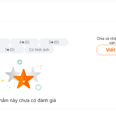
Chia sẻ nh
)
4
(
0
)
3
(
0
)
sản
Viết
1
(
0
)
Có hình ảnh
hẩm này chưa có đánh giá