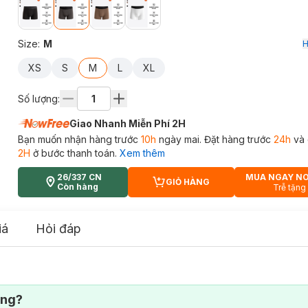
Size
:
M
H
XS
S
M
L
XL
Số lượng:
Giao Nhanh Miễn Phí 2H
Bạn muốn nhận hàng trước
10h
ngày mai. Đặt hàng trước
24h
và 
2H
ở bước thanh toán.
Xem thêm
26/337 CN
MUA NGAY N
GIỎ HÀNG
CART PLUS ICON
Còn hàng
Trễ tặng
iá
Hỏi đáp
ông?