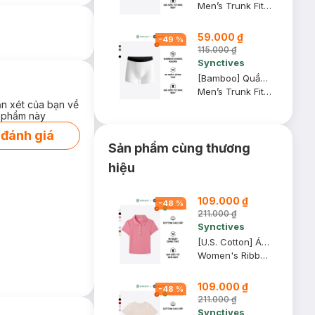
Men’s Trunk Fit Underwear
59.000 ₫
-
49
%
115.000 ₫
Synctives
[Bamboo] Quần Lót Nam Synctives Dáng Trunk, Trắng, S - CMUW0021
Men’s Trunk Fit Underwear
ận xét của bạn về
 phẩm này
 đánh giá
Sản phẩm cùng thương
hiệu
109.000 ₫
-
48
%
211.000 ₫
Synctives
[U.S. Cotton] Áo Polo Nữ Synctives Slim Fit Cropped, Hồng Mận, S - CWPO0007
Women's Ribbed Polo Shirt
109.000 ₫
-
48
%
211.000 ₫
Synctives