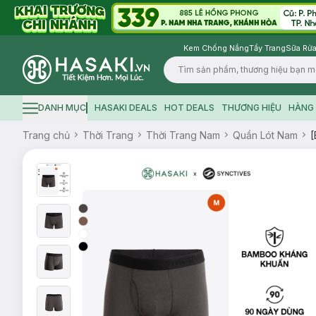
Kem Chống Nắng
Tẩy Trang
Sữa Rửa
Logo
DANH MỤC
HASAKI DEALS
HOT DEALS
THƯƠNG HIỆU
HÀNG 
Hamburger icon
Trang chủ
Thời Trang
Thời Trang Nam
Quần Lót Nam
[