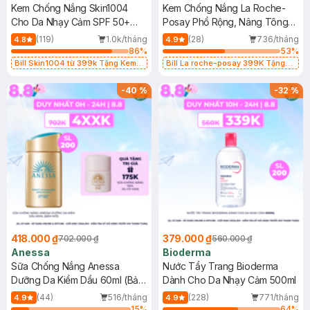
Kem Chống Nắng Skin1004
Kem Chống Nắng La Roche-
Cho Da Nhạy Cảm SPF 50+
Posay Phổ Rộng, Nâng Tông
50ml
Kiềm Dầu 50ml
(119)
1.0k/tháng
(28)
736/tháng
4.8
4.9
86
%
53
%
Bill Skin1004 từ 399k Tặng Kem
Bill La roche-posay 399K Tặng
Chống Nắng Cho Da Nhạy Cảm
Gel rửa mặt da dầu nhạy cảm 50ml
SPF 50+ 20ml (SL Có Hạn)
(SL có hạn)
-
40
%
-
32
%
418.000 ₫
379.000 ₫
702.000 ₫
560.000 ₫
Anessa
Bioderma
Sữa Chống Nắng Anessa
Nước Tẩy Trang Bioderma
Dưỡng Da Kiềm Dầu 60ml (Bản
Dành Cho Da Nhạy Cảm 500ml
Mới)
(44)
516/tháng
(228)
771/tháng
4.9
4.9
15
%
64
%