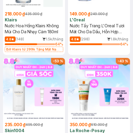
218.000 ₫
149.000 ₫
435.000 ₫
249.000 ₫
Klairs
L'Oreal
Nước Hoa Hồng Klairs Không
Nước Tẩy Trang L'Oreal Tươi
Mùi Cho Da Nhạy Cảm 180ml
Mát Cho Da Dầu, Hỗn Hợp
400ml
(148)
1.5k/tháng
(298)
1.8k/tháng
4.8
4.8
64
%
64
%
Bill Klairs từ 299k Tặng Mặt Nạ
Làm Dịu Da & Kiểm Soát Dầu Nhờn
25ml (SL Có Hạn)
-
53
%
-
43
%
235.000 ₫
350.000 ₫
495.000 ₫
610.000 ₫
Skin1004
La Roche-Posay