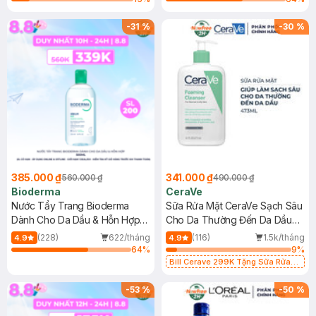
-
31
%
-
30
%
385.000 ₫
341.000 ₫
560.000 ₫
490.000 ₫
Bioderma
CeraVe
Nước Tẩy Trang Bioderma
Sữa Rửa Mặt CeraVe Sạch Sâu
Dành Cho Da Dầu & Hỗn Hợp
Cho Da Thường Đến Da Dầu
500ml
473ml
(228)
622/tháng
(116)
1.5k/tháng
4.9
4.9
64
%
9
%
Bill Cerave 299K Tặng Sữa Rửa
Mặt Cerave 30ml (SL có hạn)
-
53
%
-
50
%