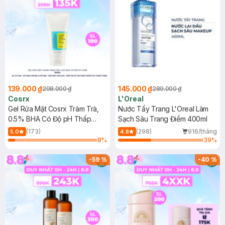
139.000 ₫
145.000 ₫
298.000 ₫
289.000 ₫
Cosrx
L'Oreal
Gel Rửa Mặt Cosrx Tràm Trà,
Nước Tẩy Trang L'Oreal Làm
0.5% BHA Có Độ pH Thấp
Sạch Sâu Trang Điểm 400ml
150ml
(173)
(298)
916/tháng
5.0
4.8
8
%
39
%
-
59
%
-
40
%