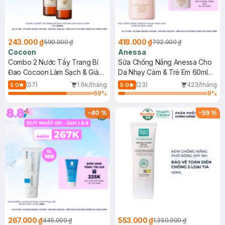
243.000 ₫
418.000 ₫
590.000 ₫
702.000 ₫
Cocoon
Anessa
Combo 2 Nước Tẩy Trang Bí
Sữa Chống Nắng Anessa Cho
Đao Cocoon Làm Sạch & Giảm
Da Nhạy Cảm & Trẻ Em 60ml
Dầu 500ml
(Mới)
(57)
1.6k/tháng
(23)
423/tháng
5.0
5.0
69
%
8
%
-
40
%
-
59
%
267.000 ₫
553.000 ₫
445.000 ₫
1.350.000 ₫