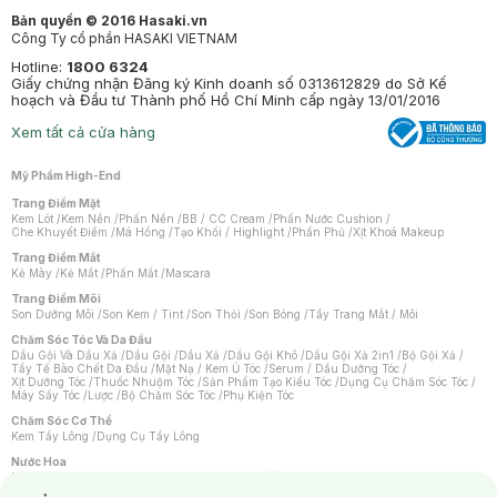
Bản quyền © 2016 Hasaki.vn
Công Ty cổ phần HASAKI VIETNAM
Hotline:
1800 6324
Giấy chứng nhận Đăng ký Kinh doanh số 0313612829 do Sở Kế
hoạch và Đầu tư Thành phố Hồ Chí Minh cấp ngày 13/01/2016
Xem tất cả cửa hàng
Mỹ Phẩm High-End
Trang Điểm Mặt
Kem Lót
/
Kem Nền
/
Phấn Nền
/
BB / CC Cream
/
Phấn Nước Cushion
/
Che Khuyết Điểm
/
Má Hồng
/
Tạo Khối / Highlight
/
Phấn Phủ
/
Xịt Khoá Makeup
Trang Điểm Mắt
Kẻ Mày
/
Kẻ Mắt
/
Phấn Mắt
/
Mascara
Trang Điểm Môi
Son Dưỡng Môi
/
Son Kem / Tint
/
Son Thỏi
/
Son Bóng
/
Tẩy Trang Mắt / Môi
Chăm Sóc Tóc Và Da Đầu
Dầu Gội Và Dầu Xả
/
Dầu Gội
/
Dầu Xả
/
Dầu Gội Khô
/
Dầu Gội Xả 2in1
/
Bộ Gội Xả
/
Tẩy Tế Bào Chết Da Đầu
/
Mặt Nạ / Kem Ủ Tóc
/
Serum / Dầu Dưỡng Tóc
/
Xịt Dưỡng Tóc
/
Thuốc Nhuộm Tóc
/
Sản Phẩm Tạo Kiểu Tóc
/
Dụng Cụ Chăm Sóc Tóc
/
Máy Sấy Tóc
/
Lược
/
Bộ Chăm Sóc Tóc
/
Phụ Kiện Tóc
Chăm Sóc Cơ Thể
Kem Tẩy Lông
/
Dụng Cụ Tẩy Lông
Nước Hoa
Nước Hoa Nữ
/
Nước Hoa Nam
/
Nước Hoa Cao Cấp
/
Xịt Thơm Toàn Thân
/
Nước Hoa Vùng Kín