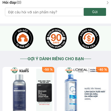
Hỏi đáp
(
0
)
Gửi
GỢI Ý DÀNH RIÊNG CHO BẠN
-
50
%
-
40
%