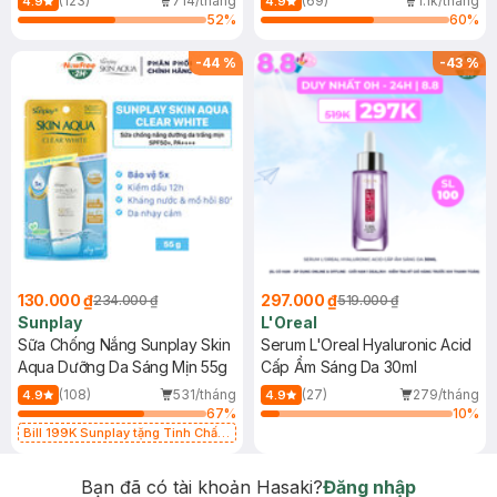
(123)
714/tháng
(69)
1.1k/tháng
4.9
4.9
52
%
60
%
-
44
%
-
43
%
130.000 ₫
297.000 ₫
234.000 ₫
519.000 ₫
Sunplay
L'Oreal
Sữa Chống Nắng Sunplay Skin
Serum L'Oreal Hyaluronic Acid
Aqua Dưỡng Da Sáng Mịn 55g
Cấp Ẩm Sáng Da 30ml
(108)
531/tháng
(27)
279/tháng
4.9
4.9
67
%
10
%
Bill 199K Sunplay tặng Tinh Chất
Chống Nắng 7g trị giá 30K (SL có
hạn)
Bạn đã có tài khoản Hasaki?
Đăng nhập