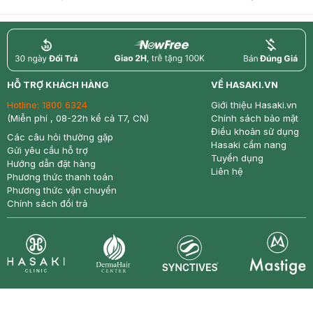
return
nowfree
price
HỖ TRỢ KHÁCH HÀNG
VỀ HASAKI.VN
Hotline:
1800 6324
Giới thiệu Hasaki.vn
(Miễn phí , 08-22h kể cả T7, CN)
Chính sách bảo mật
Điều khoản sử dụng
Các câu hỏi thường gặp
Hasaki cẩm nang
Gửi yêu cầu hỗ trợ
Tuyển dụng
Hướng dẫn đặt hàng
Liên hệ
Phương thức thanh toán
Phương thức vận chuyển
Chính sách đổi trả
Synctives
Clinic
Dermahair
Mastige