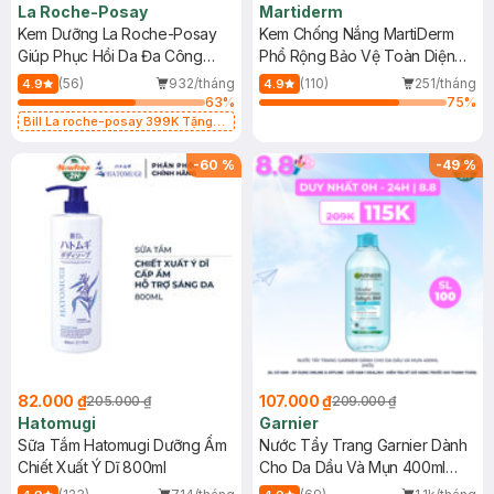
La Roche-Posay
Martiderm
Kem Dưỡng La Roche-Posay
Kem Chống Nắng MartiDerm
Giúp Phục Hồi Da Đa Công
Phổ Rộng Bảo Vệ Toàn Diện
Dụng 40ml
40ml
(56)
932/tháng
(110)
251/tháng
4.9
4.9
63
%
75
%
Bill La roche-posay 399K Tặng
Gel rửa mặt da dầu nhạy cảm 50ml
(SL có hạn)
-
60
%
-
49
%
82.000 ₫
107.000 ₫
205.000 ₫
209.000 ₫
Hatomugi
Garnier
Sữa Tắm Hatomugi Dưỡng Ẩm
Nước Tẩy Trang Garnier Dành
Chiết Xuất Ý Dĩ 800ml
Cho Da Dầu Và Mụn 400ml
(Mới)