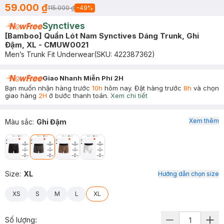
59.000 ₫
115.000 ₫
-
49
%
Synctives
[Bamboo] Quần Lót Nam Synctives Dáng Trunk, Ghi
Đậm, XL - CMUW0021
Men’s Trunk Fit Underwear
(SKU:
422387362
)
Giao Nhanh Miễn Phí 2H
Bạn muốn nhận hàng trước
10h
hôm nay. Đặt hàng trước
8h
và chọn
giao hàng
2H
ở bước thanh toán.
Xem chi tiết
Xem thêm
Màu sắc
:
Ghi Đậm
Size
:
XL
Hướng dẫn chọn size
XS
S
M
L
XL
Số lượng: