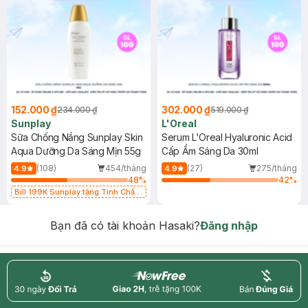
152.000 ₫
302.000 ₫
234.000 ₫
519.000 ₫
Sunplay
L'Oreal
Sữa Chống Nắng Sunplay Skin
Serum L'Oreal Hyaluronic Acid
Aqua Dưỡng Da Sáng Mịn 55g
Cấp Ẩm Sáng Da 30ml
(108)
454/tháng
(27)
275/tháng
4.9
4.9
48
%
42
%
Bill 199K Sunplay tặng Tinh Chất
Chống Nắng 7g trị giá 30K (SL có
hạn)
Bạn đã có tài khoản Hasaki?
Đăng nhập
return
nowfree
price