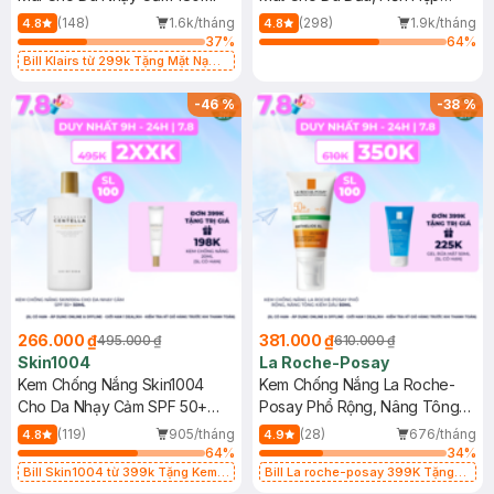
400ml
(148)
1.6k/tháng
(298)
1.9k/tháng
4.8
4.8
37
%
64
%
Bill Klairs từ 299k Tặng Mặt Nạ
Làm Dịu Da & Kiểm Soát Dầu Nhờn
25ml (SL Có Hạn)
-
46
%
-
38
%
266.000 ₫
381.000 ₫
495.000 ₫
610.000 ₫
Skin1004
La Roche-Posay
Kem Chống Nắng Skin1004
Kem Chống Nắng La Roche-
Cho Da Nhạy Cảm SPF 50+
Posay Phổ Rộng, Nâng Tông
50ml
Kiềm Dầu 50ml
(119)
905/tháng
(28)
676/tháng
4.8
4.9
64
%
34
%
Bill Skin1004 từ 399k Tặng Kem
Bill La roche-posay 399K Tặng
Chống Nắng Cho Da Nhạy Cảm
Gel rửa mặt da dầu nhạy cảm 50ml