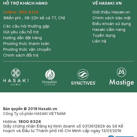
HỖ TRỢ KHÁCH HÀNG
VỀ HASAKI.VN
Hotline:
1800 6324
Giới thiệu Hasaki.vn
(Miễn phí , 08-22h kể cả T7, CN)
Chính sách bảo mật
Điều khoản sử dụng
Các câu hỏi thường gặp
Hasaki cẩm nang
Gửi yêu cầu hỗ trợ
Tuyển dụng
Hướng dẫn đặt hàng
Liên hệ
Phương thức thanh toán
Phương thức vận chuyển
Chính sách đổi trả
Synctives
Clinic
Dermahair
Mastige
Bản quyền © 2016 Hasaki.vn
Công Ty cổ phần HASAKI VIETNAM
Hotline:
1800 6324
Giấy chứng nhận Đăng ký Kinh doanh số 0313612829 do Sở Kế
hoạch và Đầu tư Thành phố Hồ Chí Minh cấp ngày 13/01/2016