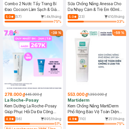
Combo 2 Nước Tẩy Trang Bí
Sữa Chống Nắng Anessa Cho
Đao Cocoon Làm Sạch & Giảm
Da Nhạy Cảm & Trẻ Em 60ml
Dầu 500ml
(Mới)
(57)
1.4k/tháng
(23)
410/tháng
5.0
5.0
75
%
33
%
-
38
%
-
59
%
278.000 ₫
553.000 ₫
445.000 ₫
1.350.000 ₫
La Roche-Posay
Martiderm
Kem Dưỡng La Roche-Posay
Kem Chống Nắng MartiDerm
Giúp Phục Hồi Da Đa Công
Phổ Rộng Bảo Vệ Toàn Diện
Dụng 40ml
40ml
(56)
895/tháng
(110)
251/tháng
4.9
4.9
51
%
75
%
Bill La roche-posay 399K Tặng