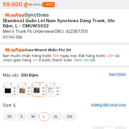
59.000 ₫
115.000 ₫
-
49
%
Synctives
[Bamboo] Quần Lót Nam Synctives Dáng Trunk, Ghi
Đậm, L - CMUW0022
Men’s Trunk Fit Underwear
(SKU:
422387313
)
0
3
Hỏi đáp
Giao Nhanh Miễn Phí 2H
Bạn muốn nhận hàng trước
10h
ngày mai. Đặt hàng trước
24h
và
chọn giao hàng
2H
ở bước thanh toán.
Xem chi tiết
Xem thêm
Màu sắc
:
Ghi Đậm
Size
:
L
Hướng dẫn chọn size
XS
S
M
L
XL
2XL