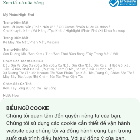
Xem tất cả cửa hàng
Mỹ Phẩm High-End
Trang Điểm Mặt
Kem Lót
/
Kem Nền
/
Phấn Nền
/
BB / CC Cream
/
Phấn Nước Cushion
/
Che Khuyết Điểm
/
Má Hồng
/
Tạo Khối / Highlight
/
Phấn Phủ
/
Xịt Khoá Makeup
Trang Điểm Mắt
Kẻ Mày
/
Kẻ Mắt
/
Phấn Mắt
/
Mascara
Trang Điểm Môi
Son Dưỡng Môi
/
Son Kem / Tint
/
Son Thỏi
/
Son Bóng
/
Tẩy Trang Mắt / Môi
Chăm Sóc Tóc Và Da Đầu
Dầu Gội Và Dầu Xả
/
Dầu Gội
/
Dầu Xả
/
Dầu Gội Khô
/
Dầu Gội Xả 2in1
/
Bộ Gội Xả
/
Tẩy Tế Bào Chết Da Đầu
/
Mặt Nạ / Kem Ủ Tóc
/
Serum / Dầu Dưỡng Tóc
/
Xịt Dưỡng Tóc
/
Thuốc Nhuộm Tóc
/
Sản Phẩm Tạo Kiểu Tóc
/
Dụng Cụ Chăm Sóc Tóc
/
Máy Sấy Tóc
/
Lược
/
Bộ Chăm Sóc Tóc
/
Phụ Kiện Tóc
Chăm Sóc Cơ Thể
Kem Tẩy Lông
/
Dụng Cụ Tẩy Lông
Nước Hoa
Nước Hoa Nữ
/
Nước Hoa Nam
/
Nước Hoa Cao Cấp
/
Xịt Thơm Toàn Thân
/
Nước Hoa Vùng Kín
Notice about cookies usage
BIỂU NGỮ COOKIE
Chăm Sóc Cá Nhân
Chúng tôi quan tâm đến quyền riêng tư của bạn.
Chống Muỗi
/
Khẩu Trang
/
Máy Massage
/
Mặt Nạ Xông Hơi
/
Nước Rửa Tay
/
Sản Phẩm Chăm Sóc Khác
/
Bàn Chải Đánh Răng
/
Bàn Chải Điện
/
Chúng tôi sử dụng các cookie cần thiết để vận hành
Hỗ Trợ Trắng Răng
/
Kem Đánh Răng
/
Máy Tăm Nước
/
Nước Súc Miệng
/
Tăm / Chỉ Nha Khoa
/
Xịt Thơm Miệng
/
Dung Dịch Vệ Sinh
/
Dưỡng Vùng Kín
/
website của chúng tôi và đồng hành cùng bạn trong
Khăn Ướt Vệ Sinh Vùng Kín
/
Băng Vệ Sinh
/
Tampon
/
Bọt Cạo Râu
/
Dao Cạo Râu
/
Máy Cạo Râu
suốt quá trình điều hướng. Với sự đồng ý của bạn,