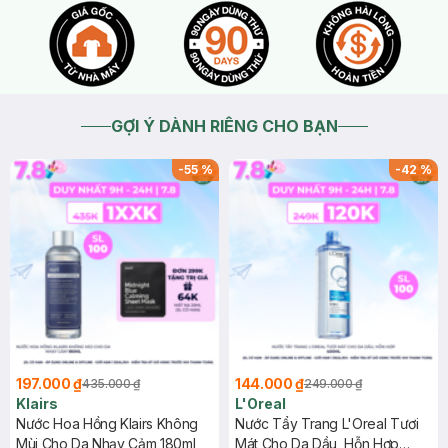
GỢI Ý DÀNH RIÊNG CHO BẠN
-
55
%
-
42
%
197.000 ₫
144.000 ₫
435.000 ₫
249.000 ₫
Klairs
L'Oreal
Nước Hoa Hồng Klairs Không
Nước Tẩy Trang L'Oreal Tươi
Mùi Cho Da Nhạy Cảm 180ml
Mát Cho Da Dầu, Hỗn Hợp