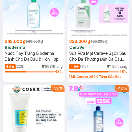
343.000 ₫
338.000 ₫
560.000 ₫
490.000 ₫
Bioderma
CeraVe
Nước Tẩy Trang Bioderma
Sữa Rửa Mặt CeraVe Sạch Sâu
Dành Cho Da Dầu & Hỗn Hợp
Cho Da Thường Đến Da Dầu
500ml
473ml
(228)
698/tháng
(116)
1.5k/tháng
4.9
4.9
43
%
78
%
Bill Cerave 299K Tặng Sữa Rửa
Mặt Cerave 30ml (SL có hạn)
-
53
%
-
42
%