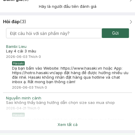
Hãy là người đầu tiên đánh giá
Hỏi đáp
(
3
)
Gửi
Bambi Lieu
Lay 4 cái 3 màu
2026-06-03
Thích
0
Hasaki
Dạ bạn bấm vào Website: https://www.hasaki.vn hoặc App:
https://hotro.hasaki.vn/app đặt hàng để được hưởng nhiều ưu
đãi nhé. Hasaki không nhận đặt hàng qua hotline và chat
inbox ạ. Rất mong bạn thông cảm!
2026-06-03
Thích
0
Nguyễn minh cảnh
Sao không thấy bảng hướng dẫn chọn size sao mua shop
2026-04-21
Thích
0
Hasaki
Dạ Hasaki chào bạn, nhờ bạn chủ động inbox qua Fanpage
hoặc Zalo giúp mình để Hasaki hỗ trợ bạn cụ thể hơn ạ
Xem tất cả
2026-04-22
Thích
0