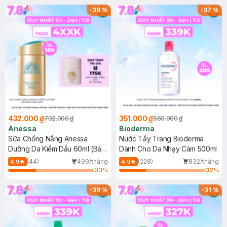
SPF 50+ 20ml (SL Có Hạn)
(SL có hạn)
-
38
%
-
37
%
432.000 ₫
351.000 ₫
702.000 ₫
560.000 ₫
Anessa
Bioderma
Sữa Chống Nắng Anessa
Nước Tẩy Trang Bioderma
Dưỡng Da Kiềm Dầu 60ml (Bản
Dành Cho Da Nhạy Cảm 500ml
Mới)
(44)
499/tháng
(228)
832/tháng
4.9
4.9
33
%
32
%
-
39
%
-
31
%