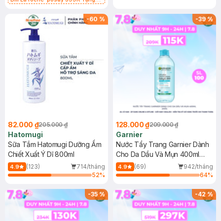
Gel rửa mặt da dầu nhạy cảm 50ml
(SL có hạn)
-
60
%
-
39
%
82.000 ₫
128.000 ₫
205.000 ₫
209.000 ₫
Hatomugi
Garnier
Sữa Tắm Hatomugi Dưỡng Ẩm
Nước Tẩy Trang Garnier Dành
Chiết Xuất Ý Dĩ 800ml
Cho Da Dầu Và Mụn 400ml
(Mới)
(123)
714/tháng
(69)
942/tháng
4.9
4.9
52
%
64
%
-
35
%
-
42
%