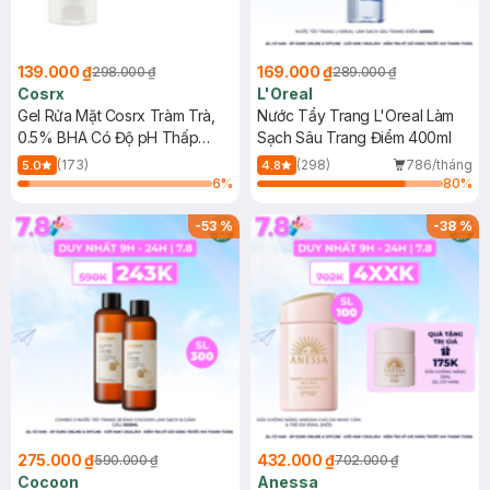
139.000 ₫
169.000 ₫
298.000 ₫
289.000 ₫
Cosrx
L'Oreal
Gel Rửa Mặt Cosrx Tràm Trà,
Nước Tẩy Trang L'Oreal Làm
0.5% BHA Có Độ pH Thấp
Sạch Sâu Trang Điểm 400ml
150ml
(173)
(298)
786/tháng
5.0
4.8
6
%
80
%
-
53
%
-
38
%
275.000 ₫
432.000 ₫
590.000 ₫
702.000 ₫
Cocoon
Anessa