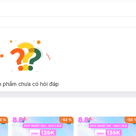
n phẩm chưa có hỏi đáp
3
%
-
53
%
-
50