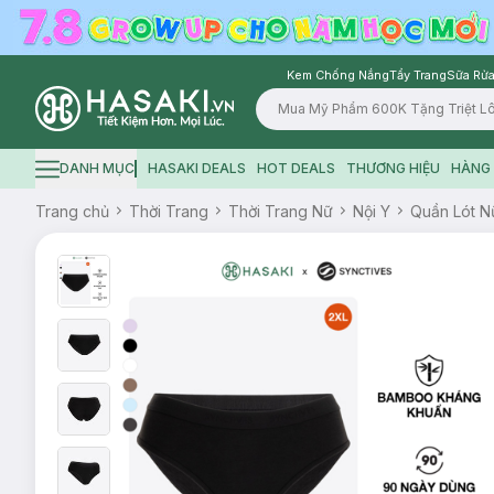
Kem Chống Nắng
Tẩy Trang
Sữa Rửa
Logo
DANH MỤC
HASAKI DEALS
HOT DEALS
THƯƠNG HIỆU
HÀNG 
Hamburger icon
Trang chủ
Thời Trang
Thời Trang Nữ
Nội Y
Quần Lót N