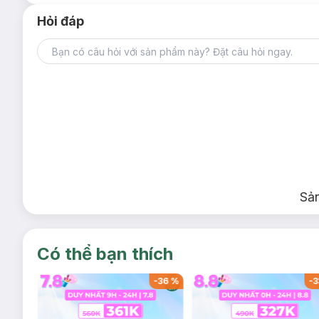
Hỏi đáp
Sả
Có thể bạn thích
-
36
%
-
36
%
-
3