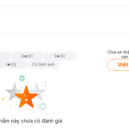
Chia sẻ nh
)
4
(
0
)
3
(
0
)
sản
Viết
1
(
0
)
Có hình ảnh
hẩm này chưa có đánh giá