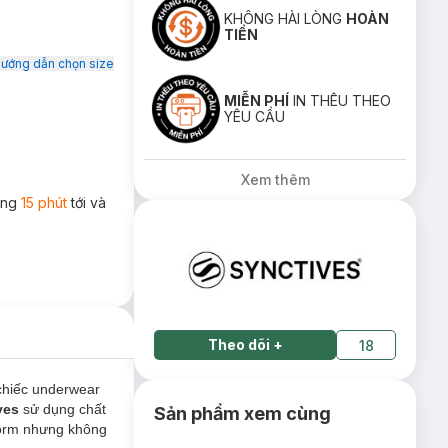
KHÔNG HÀI LÒNG
HOÀN
TIỀN
ướng dẫn chọn size
MIỄN PHÍ
IN THÊU THEO
YÊU CẦU
Xem thêm
rong
15 phút
tới và
Theo dõi
+
18
chiếc underwear
ves
sử dụng chất
Sản phẩm xem cùng
form nhưng không