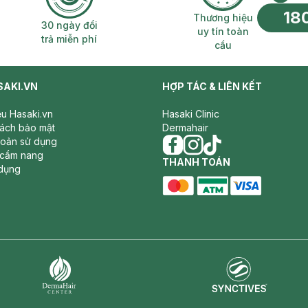
18
n phí 2H
30 ngày đổi trả miễn phí
Thương hiệu uy 
Thương hiệu
30 ngày đổi
uy tín toàn
trả miễn phí
cầu
SAKI.VN
HỢP TÁC & LIÊN KẾT
iệu Hasaki.vn
Hasaki Clinic
sách bảo mật
Dermahair
hoản sử dụng
 cẩm nang
facebook
THANH TOÁN
instagram
tiktok
dụng
master card
ATM card
visa card
Synctives
Dermahair