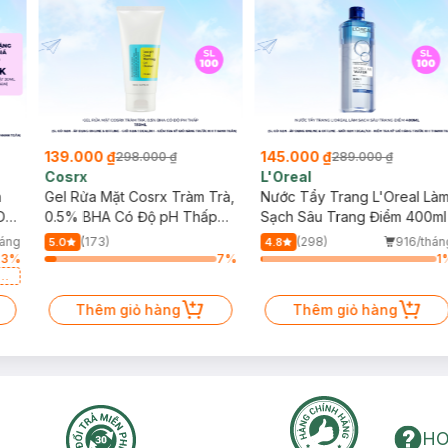
139.000 ₫
145.000 ₫
298.000 ₫
289.000 ₫
Cosrx
L'Oreal
h
Gel Rửa Mặt Cosrx Tràm Trà,
Nước Tẩy Trang L'Oreal Là
Da
0.5% BHA Có Độ pH Thấp
Sạch Sâu Trang Điểm 400ml
150ml
háng
(173)
(298)
916/thán
5.0
4.8
23
%
7
%
1
a
Thêm giỏ hàng
Thêm giỏ hàng
HO