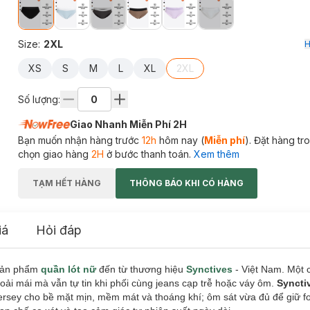
Size
:
2XL
H
XS
S
M
L
XL
2XL
Số lượng:
Giao Nhanh Miễn Phí 2H
Bạn muốn nhận hàng trước
12h
hôm nay (
Miễn phí
). Đặt hàng t
chọn giao hàng
2H
ở bước thanh toán.
Xem thêm
TẠM HẾT HÀNG
THÔNG BÁO KHI CÓ HÀNG
iá
Hỏi đáp
sản phẩm
quần lót nữ
đến từ thương hiệu
Synctives
- Việt Nam. Một 
oải mái mà vẫn tự tin khi phối cùng jeans cạp trễ hoặc váy ôm.
Syncti
jersey cho bề mặt mịn, mềm mát và thoáng khí; ôm sát vừa đủ để giữ 