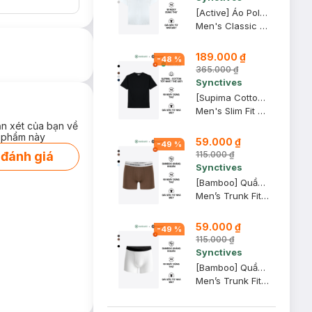
[Active] Áo Polo Nam Synctives Classic Fit, Trắng, M - CMPO0013
Men's Classic Fit Polo Shirt
189.000 ₫
-
48
%
365.000 ₫
Synctives
[Supima Cotton] Áo Thun Nam Synctives Slim Fit, Đen, M - CMTS0029
Men's Slim Fit T-shirt
ận xét của bạn về
 phẩm này
59.000 ₫
-
49
%
115.000 ₫
 đánh giá
Synctives
[Bamboo] Quần Lót Nam Synctives Dáng Trunk, Nâu Đất, XS - CMUW0028
Men’s Trunk Fit Underwear
59.000 ₫
-
49
%
115.000 ₫
Synctives
[Bamboo] Quần Lót Nam Synctives Dáng Trunk, Trắng, S - CMUW0021
Men’s Trunk Fit Underwear