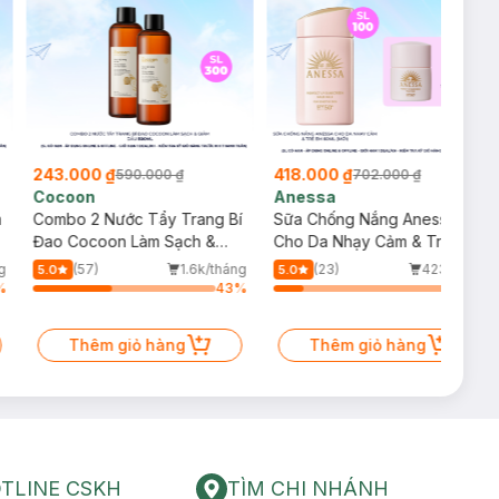
243.000 ₫
418.000 ₫
590.000 ₫
702.000 ₫
Cocoon
Anessa
m
Combo 2 Nước Tẩy Trang Bí
Sữa Chống Nắng Anessa
Đao Cocoon Làm Sạch &
Cho Da Nhạy Cảm & Trẻ Em
Giảm Dầu 500ml
60ml (Mới)
g
(57)
1.6k/tháng
(23)
423/tháng
5.0
5.0
%
43
%
16
%
Thêm giỏ hàng
Thêm giỏ hàng
TLINE CSKH
TÌM CHI NHÁNH