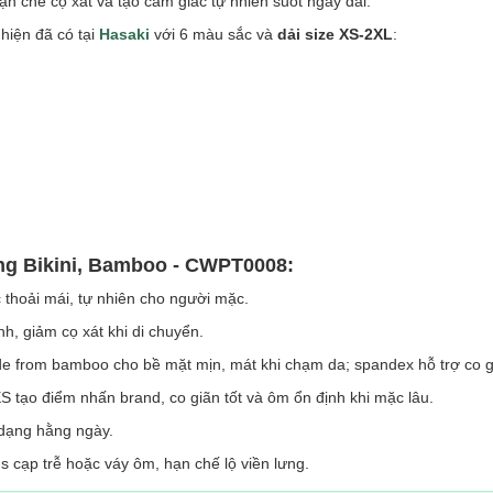
hạn chế cọ xát và tạo cảm giác tự nhiên suốt ngày dài.
hiện đã có tại
Hasaki
với 6 màu sắc và
dải size
XS-2XL
:
ng Bikini, Bamboo - CWPT0008:
 thoải mái, tự nhiên cho người mặc.
nh, giảm cọ xát khi di chuyển.
 from bamboo cho bề mặt mịn, mát khi chạm da; spandex hỗ trợ co gi
tạo điểm nhấn brand, co giãn tốt và ôm ổn định khi mặc lâu.
 dạng hằng ngày.
 cạp trễ hoặc váy ôm, hạn chế lộ viền lưng.