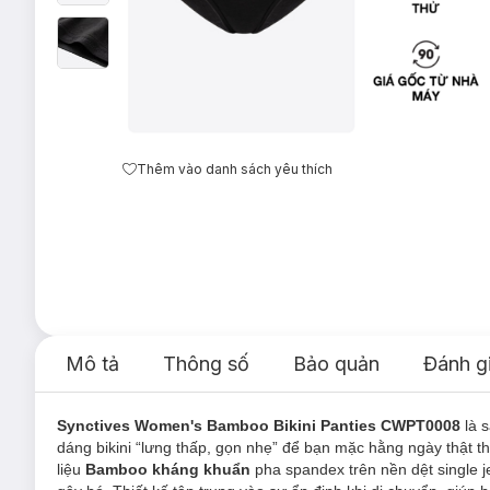
Thêm vào danh sách yêu thích
Mô tả
Thông số
Bảo quản
Đánh g
Synctives Women's Bamboo Bikini Panties CWPT0008
là 
dáng bikini “lưng thấp, gọn nhẹ” để bạn mặc hằng ngày thật th
liệu
Bamboo kháng khuẩn
pha spandex trên nền dệt single 