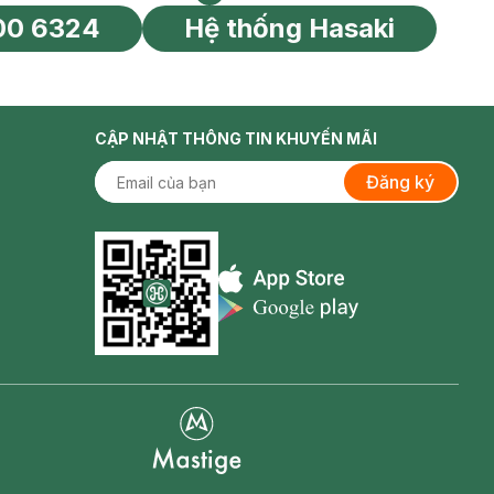
HOTLINE CSKH
Tìm chi nhánh
00 6324
Hệ thống Hasaki
tín toàn cầu
CẬP NHẬT THÔNG TIN KHUYẾN MÃI
Đăng ký
Appstore icon
Goolge Play icon
Mastige