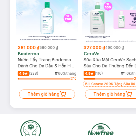
361.000 ₫
327.000 ₫
560.000 ₫
490.000 ₫
Bioderma
CeraVe
rma
Nước Tẩy Trang Bioderma
Sữa Rửa Mặt CeraVe Sạc
m
Dành Cho Da Dầu & Hỗn Hợp
Sâu Cho Da Thường Đến 
500ml
Dầu 473ml
/tháng
(228)
663/tháng
(116)
1.6k/t
4.9
4.9
3
%
2
%
Bill Cerave 299K Tặng Sữa Rử
Mặt Cerave 30ml (SL có hạn)
Thêm giỏ hàng
Thêm giỏ hàng