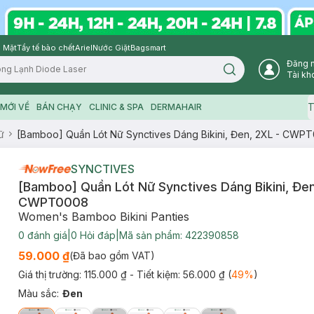
 Mặt
Tẩy tế bào chết
Ariel
Nước Giặt
Bagsmart
Đăng 
Search icon
Tài kh
T
MỚI VỀ
BÁN CHẠY
CLINIC & SPA
DERMAHAIR
ữ
[Bamboo] Quần Lót Nữ Synctives Dáng Bikini, Đen, 2XL - CWP
SYNCTIVES
[Bamboo] Quần Lót Nữ Synctives Dáng Bikini, Đen
CWPT0008
Women's Bamboo Bikini Panties
0
đánh giá
|
0
Hỏi đáp
|
Mã sản phẩm:
422390858
59.000 ₫
(Đã bao gồm VAT)
Giá thị trường:
115.000 ₫
- Tiết kiệm:
56.000 ₫
(
49
%
)
Màu sắc
:
Đen