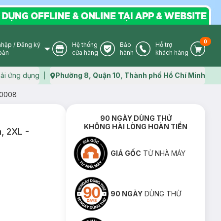
0
nhập
/
Đăng ký
Hệ thống
Bảo
Hỗ trợ
User Icon
Store Icon
Warranty Icon
Phone Icon
Cart I
oản
cửa hàng
hành
khách hàng
ải ứng dụng
Phường 8, Quận 10, Thành phố Hồ Chí Minh
Map icon
T0008
90 NGÀY DÙNG THỬ
KHÔNG HÀI LÒNG HOÀN TIỀN
, 2XL -
GIÁ GỐC
TỪ NHÀ MÁY
90 NGÀY
DÙNG THỬ