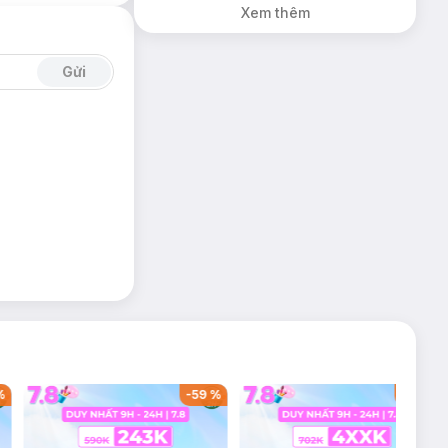
Xem thêm
Gửi
%
-
59
%
-
40
%