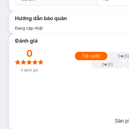
Hướng dẫn bảo quản
Đang cập nhật
Đánh giá
0
Tất cả
(
0
)
5
(
0
2
(
0
)
0
đánh giá
Sản p