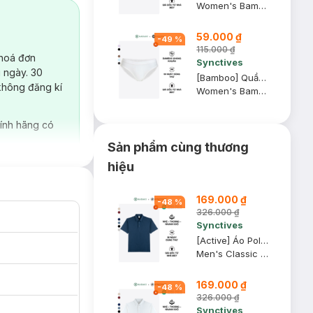
Women's Bamboo Bikini Panties
59.000 ₫
-
49
%
115.000 ₫
 hoá đơn
Synctives
 ngày. 30
[Bamboo] Quần Lót Nữ Synctives Dáng Bikini, Trắng, XL - CWPT0008
không đăng kí
Women's Bamboo Bikini Panties
ính hãng có
Sản phẩm cùng thương
hiệu
169.000 ₫
-
48
%
326.000 ₫
Synctives
[Active] Áo Polo Nam Synctives Classic Fit, Xanh Đen, S - CMPO0013
Men's Classic Fit Polo Shirt
169.000 ₫
-
48
%
326.000 ₫
Synctives