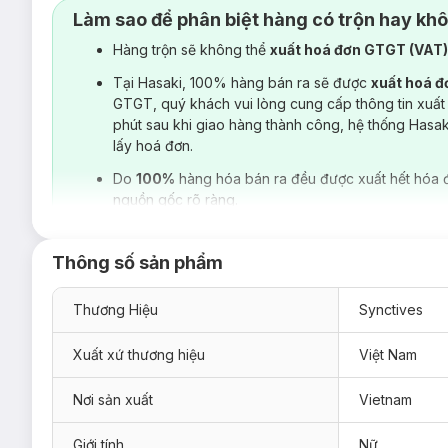
Trọng lượng cân bằng giữa độ mịn và độ đứng vải, khôn
Làm sao để phân biệt hàng có trộn hay kh
Hàng trộn sẽ không thể
xuất hoá đơn GTGT (VAT
Tại Hasaki, 100% hàng bán ra sẽ được
xuất hoá 
GTGT, quý khách vui lòng cung cấp thông tin xuất
phút sau khi giao hàng thành công, hệ thống Hasa
lấy hoá đơn.
Do
100%
hàng hóa bán ra đều được xuất hết hóa 
nguồn gốc rõ ràng.
Thông số sản phẩm
Thương Hiệu
Synctives
Xuất xứ thương hiệu
Việt Nam
Nơi sản xuất
Vietnam
Giới tính
Nữ