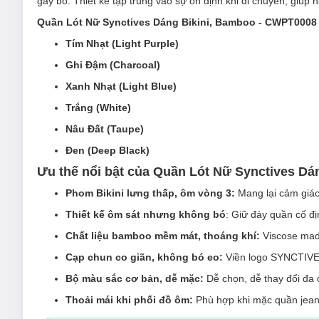
gây bó. Thiết kế tập trung vào sự ổn định khi di chuyển, giúp 
Quần Lót Nữ Synctives Dáng Bikini, Bamboo - CWPT0008
Tím Nhạt (Light Purple)
Ghi Đậm (Charcoal)
Xanh Nhạt (Light Blue)
Trắng (White)
Nâu Đất (Taupe)
Đen (Deep Black)
Ưu thế nổi bật của Quần Lót Nữ Synctives Dá
Phom Bikini lưng thấp, ôm vòng 3:
Mang lại cảm giác
Thiết kế ôm sát nhưng không bó
: Giữ đáy quần cố đị
Chất liệu bamboo mềm mát, thoáng khí:
Viscose made
Cạp chun co giãn, không bó eo:
Viền logo SYNCTIVES 
Bộ màu sắc cơ bản, dễ mặc:
Dễ chọn, dễ thay đổi đa
Thoải mái khi phối đồ ôm:
Phù hợp khi mặc quần jeans