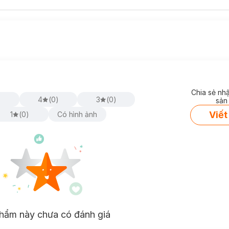
Chia sẻ nh
)
4
(
0
)
3
(
0
)
sản
Viết
1
(
0
)
Có hình ảnh
hẩm này chưa có đánh giá