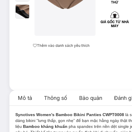
Thêm vào danh sách yêu thích
Mô tả
Thông số
Bảo quản
Đánh g
Synctives Women's Bamboo Bikini Panties CWPT0008
là 
dáng bikini “lưng thấp, gọn nhẹ” để bạn mặc hằng ngày thật th
liệu
Bamboo kháng khuẩn
pha spandex trên nền dệt single 