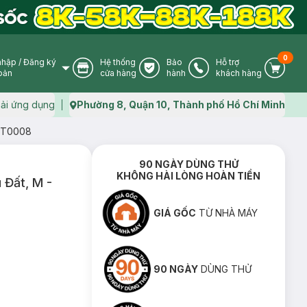
0
nhập
/
Đăng ký
Hệ thống
Bảo
Hỗ trợ
User Icon
Store Icon
Warranty Icon
Phone Icon
Cart I
oản
cửa hàng
hành
khách hàng
ải ứng dụng
Phường 8, Quận 10, Thành phố Hồ Chí Minh
Map icon
WPT0008
90 NGÀY DÙNG THỬ
KHÔNG HÀI LÒNG HOÀN TIỀN
 Đất, M -
GIÁ GỐC
TỪ NHÀ MÁY
90 NGÀY
DÙNG THỬ