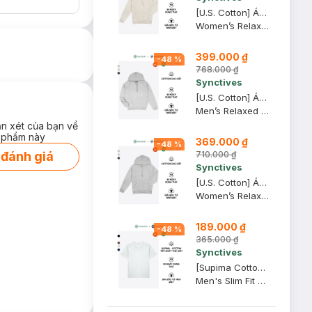
[U.S. Cotton] Áo Hoodie Nữ Synctives Relaxed Fit, Kem Melange, XS - CWHO0011
Women’s Relaxed Fit Hoodie
399.000 ₫
-
48
%
768.000 ₫
Synctives
[U.S. Cotton] Áo Hoodie Nam Synctives Relaxed Fit, Xám Melange Nhạt, 2XL - CMHO0007
Men’s Relaxed Fit Hoodie
ận xét của bạn về
 phẩm này
369.000 ₫
-
48
%
710.000 ₫
 đánh giá
Synctives
[U.S. Cotton] Áo Hoodie Nữ Synctives Relaxed Fit, Xám Melange Nhạt, XL - CWHO0011
Women’s Relaxed Fit Hoodie
189.000 ₫
-
48
%
365.000 ₫
Synctives
[Supima Cotton] Áo Thun Nam Synctives Slim Fit, Trắng, XS - CMTS0029
Men's Slim Fit T-shirt