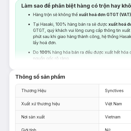
Trọng lượng cân bằng giữa độ mịn và độ đứng vải, khôn
Làm sao để phân biệt hàng có trộn hay kh
Hàng trộn sẽ không thể
xuất hoá đơn GTGT (VAT
Tại Hasaki, 100% hàng bán ra sẽ được
xuất hoá 
GTGT, quý khách vui lòng cung cấp thông tin xuất
phút sau khi giao hàng thành công, hệ thống Hasa
lấy hoá đơn.
Do
100%
hàng hóa bán ra đều được xuất hết hóa 
nguồn gốc rõ ràng.
Thông số sản phẩm
Thương Hiệu
Synctives
Xuất xứ thương hiệu
Việt Nam
Nơi sản xuất
Vietnam
Giới tính
Nữ