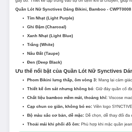
gây bó. Thiết kế tập trung vào sự ổn định khi di chuyển, giúp 
Quần Lót Nữ Synctives Dáng Bikini, Bamboo - CWPT0008
Tím Nhạt (Light Purple)
Ghi Đậm (Charcoal)
Xanh Nhạt (Light Blue)
Trắng (White)
Nâu Đất (Taupe)
Đen (Deep Black)
Ưu thế nổi bật của Quần Lót Nữ Synctives Dá
Phom Bikini lưng thấp, ôm vòng 3:
Mang lại cảm giác
Thiết kế ôm sát nhưng không bó
: Giữ đáy quần cố đị
Chất liệu bamboo mềm mát, thoáng khí:
Viscose made
Cạp chun co giãn, không bó eo:
Viền logo SYNCTIVES 
Bộ màu sắc cơ bản, dễ mặc:
Dễ chọn, dễ thay đổi đa
Thoải mái khi phối đồ ôm:
Phù hợp khi mặc quần jeans