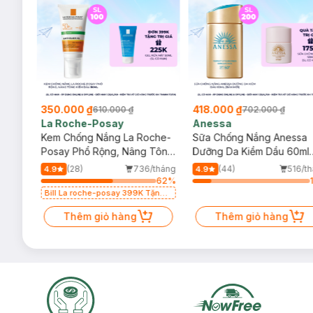
350.000 ₫
418.000 ₫
610.000 ₫
702.000 ₫
La Roche-Posay
Anessa
004
Kem Chống Nắng La Roche-
Sữa Chống Nắng Anessa
50+
Posay Phổ Rộng, Nâng Tông
Dưỡng Da Kiềm Dầu 60ml
Kiềm Dầu 50ml
(Bản Mới)
/tháng
(28)
736/tháng
(44)
516/t
4.9
4.9
64
%
62
%
 Kem
Bill La roche-posay 399K Tặng
Cảm
Gel rửa mặt da dầu nhạy cảm
50ml (SL có hạn)
Thêm giỏ hàng
Thêm giỏ hàng