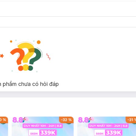
n phẩm chưa có hỏi đáp
0
%
-
32
%
-
31