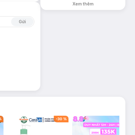
Xem thêm
Gửi
%
-
30
%
-
53
%