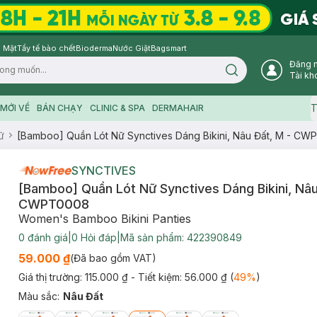
 Mặt
Tẩy tế bào chết
Bioderma
Nước Giặt
Bagsmart
Đăng 
Search icon
Tài kh
T
MỚI VỀ
BÁN CHẠY
CLINIC & SPA
DERMAHAIR
ữ
[Bamboo] Quần Lót Nữ Synctives Dáng Bikini, Nâu Đất, M - C
SYNCTIVES
[Bamboo] Quần Lót Nữ Synctives Dáng Bikini, Nâu
CWPT0008
Women's Bamboo Bikini Panties
0
đánh giá
|
0
Hỏi đáp
|
Mã sản phẩm:
422390849
59.000 ₫
(Đã bao gồm VAT)
Giá thị trường:
115.000 ₫
- Tiết kiệm:
56.000 ₫
(
49
%
)
Màu sắc
:
Nâu Đất