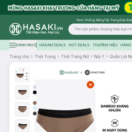
Kem Chống Nắng
Tẩy Trang
Sữa Rửa
Logo
DANH MỤC
HASAKI DEALS
HOT DEALS
THƯƠNG HIỆU
HÀNG 
Hamburger icon
Trang chủ
Thời Trang
Thời Trang Nữ
Nội Y
Quần Lót N