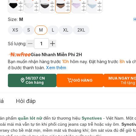
Size
:
M
H
XS
S
M
L
XL
2XL
Số lượng:
Giao Nhanh Miễn Phí 2H
Bạn muốn nhận hàng trước
10h
hôm nay. Đặt hàng trước
8h
và c
ở bước thanh toán.
Xem thêm
56/337 CN
MUA NGAY N
GIỎ HÀNG
CART PLUS ICON
Còn hàng
Trễ tặng
iá
Hỏi đáp
sản phẩm
quần lót nữ
đến từ thương hiệu
Synctives
- Việt Nam. Một 
oải mái mà vẫn tự tin khi phối cùng jeans cạp trễ hoặc váy ôm.
Syncti
jersey cho bề mặt mịn, mềm mát và thoáng khí; ôm sát vừa đủ để giữ 