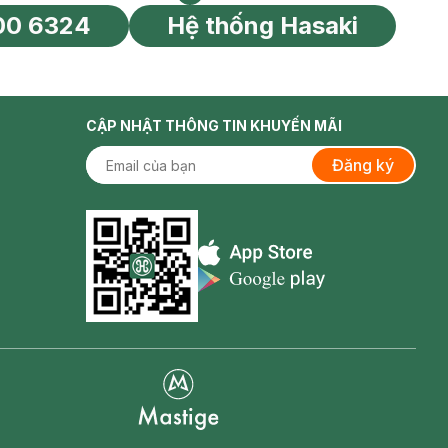
HOTLINE CSKH
Tìm chi nhánh
00 6324
Hệ thống Hasaki
tín toàn cầu
CẬP NHẬT THÔNG TIN KHUYẾN MÃI
Đăng ký
Appstore icon
Goolge Play icon
Mastige