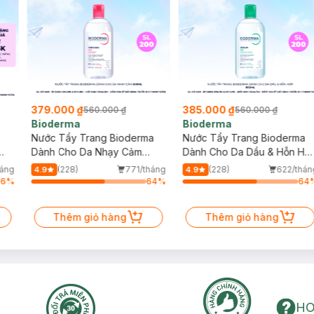
379.000 ₫
385.000 ₫
560.000 ₫
560.000 ₫
Bioderma
Bioderma
Nước Tẩy Trang Bioderma
Nước Tẩy Trang Bioderma
Dành Cho Da Nhạy Cảm
Dành Cho Da Dầu & Hỗn Hợ
500ml
500ml
háng
(228)
771/tháng
(228)
622/thán
4.9
4.9
16
%
64
%
64
Thêm giỏ hàng
Thêm giỏ hàng
HO