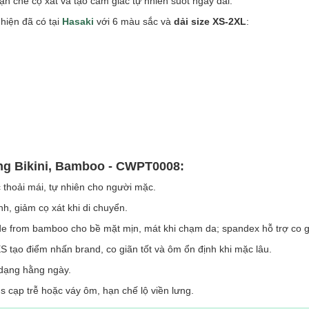
hạn chế cọ xát và tạo cảm giác tự nhiên suốt ngày dài.
hiện đã có tại
Hasaki
với 6 màu sắc và
dải size
XS-2XL
:
ng Bikini, Bamboo - CWPT0008:
 thoải mái, tự nhiên cho người mặc.
nh, giảm cọ xát khi di chuyển.
 from bamboo cho bề mặt mịn, mát khi chạm da; spandex hỗ trợ co gi
tạo điểm nhấn brand, co giãn tốt và ôm ổn định khi mặc lâu.
 dạng hằng ngày.
 cạp trễ hoặc váy ôm, hạn chế lộ viền lưng.