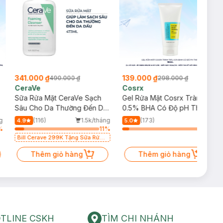
341.000 ₫
139.000 ₫
490.000 ₫
298.000 ₫
CeraVe
Cosrx
Sữa Rửa Mặt CeraVe Sạch
Gel Rửa Mặt Cosrx Tràm Trà,
p
Sâu Cho Da Thường Đến Da
0.5% BHA Có Độ pH Thấp
Dầu 473ml
150ml
g
(116)
1.5k/tháng
(173)
4.9
5.0
%
11
%
8
%
Bill Cerave 299K Tặng Sữa Rửa
Mặt Cerave 30ml (SL có hạn)
Thêm giỏ hàng
Thêm giỏ hàng
TLINE CSKH
TÌM CHI NHÁNH