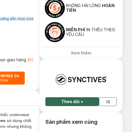
KHÔNG HÀI LÒNG
HOÀN
TIỀN
ướng dẫn chọn size
MIỄN PHÍ
IN THÊU THEO
YÊU CẦU
Xem thêm
họn giao hàng
2H
OWFREE 2H
 100k
Theo dõi
+
18
chiếc underwear
ves
sử dụng chất
Sản phẩm xem cùng
form nhưng không