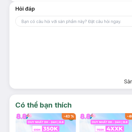
Hỏi đáp
Sả
Có thể bạn thích
-
46
%
-
43
%
-
4