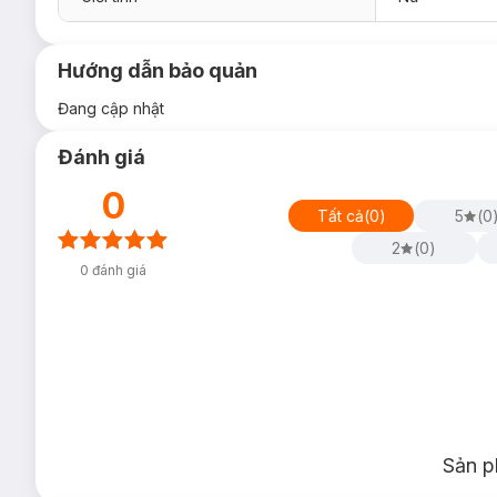
Hướng dẫn bảo quản
Đang cập nhật
Đánh giá
0
Tất cả
(
0
)
5
(
0
2
(
0
)
0
đánh giá
Sản p