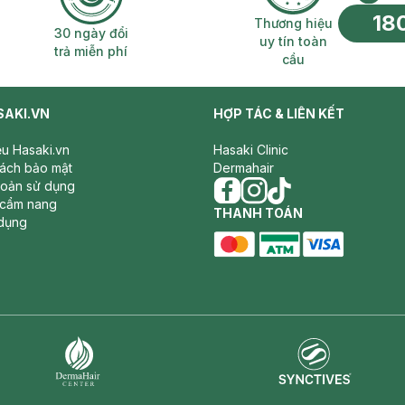
18
n phí 2H
30 ngày đổi trả miễn phí
Thương hiệu uy 
Thương hiệu
30 ngày đổi
uy tín toàn
trả miễn phí
cầu
SAKI.VN
HỢP TÁC & LIÊN KẾT
iệu Hasaki.vn
Hasaki Clinic
sách bảo mật
Dermahair
hoản sử dụng
 cẩm nang
facebook
THANH TOÁN
instagram
tiktok
dụng
master card
ATM card
visa card
Synctives
Dermahair