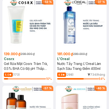
-
53
%
-
37
%
139.000 ₫
181.000 ₫
298.000 ₫
289.000 ₫
Cosrx
L'Oreal
Gel Rửa Mặt Cosrx Tràm Trà,
Nước Tẩy Trang L'Oreal Làm
0.5% BHA Có Độ pH Thấp
Sạch Sâu Trang Điểm 400ml
150ml
(173)
(298)
734/tháng
5.0
4.8
10
%
64
%
-
57
%
-
40
%