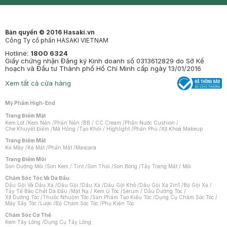
Mastige
Bản quyền © 2016 Hasaki.vn
Công Ty cổ phần HASAKI VIETNAM
Hotline:
1800 6324
Giấy chứng nhận Đăng ký Kinh doanh số 0313612829 do Sở Kế
hoạch và Đầu tư Thành phố Hồ Chí Minh cấp ngày 13/01/2016
Xem tất cả cửa hàng
Mỹ Phẩm High-End
Trang Điểm Mặt
Kem Lót
/
Kem Nền
/
Phấn Nền
/
BB / CC Cream
/
Phấn Nước Cushion
/
Che Khuyết Điểm
/
Má Hồng
/
Tạo Khối / Highlight
/
Phấn Phủ
/
Xịt Khoá Makeup
Trang Điểm Mắt
Kẻ Mày
/
Kẻ Mắt
/
Phấn Mắt
/
Mascara
Trang Điểm Môi
Son Dưỡng Môi
/
Son Kem / Tint
/
Son Thỏi
/
Son Bóng
/
Tẩy Trang Mắt / Môi
Chăm Sóc Tóc Và Da Đầu
Dầu Gội Và Dầu Xả
/
Dầu Gội
/
Dầu Xả
/
Dầu Gội Khô
/
Dầu Gội Xả 2in1
/
Bộ Gội Xả
/
Tẩy Tế Bào Chết Da Đầu
/
Mặt Nạ / Kem Ủ Tóc
/
Serum / Dầu Dưỡng Tóc
/
Xịt Dưỡng Tóc
/
Thuốc Nhuộm Tóc
/
Sản Phẩm Tạo Kiểu Tóc
/
Dụng Cụ Chăm Sóc Tóc
/
Máy Sấy Tóc
/
Lược
/
Bộ Chăm Sóc Tóc
/
Phụ Kiện Tóc
Chăm Sóc Cơ Thể
Kem Tẩy Lông
/
Dụng Cụ Tẩy Lông