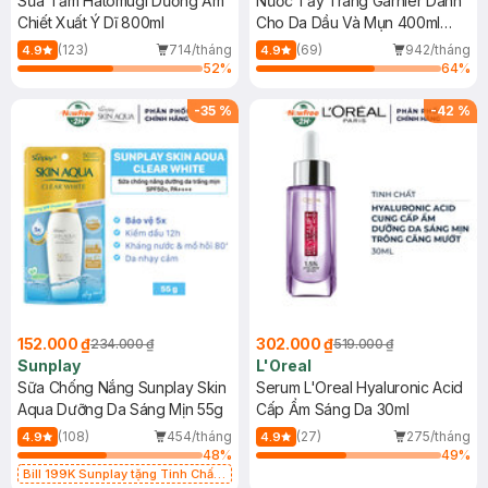
Sữa Tắm Hatomugi Dưỡng Ẩm
Nước Tẩy Trang Garnier Dành
Chiết Xuất Ý Dĩ 800ml
Cho Da Dầu Và Mụn 400ml
(Mới)
(123)
714/tháng
(69)
942/tháng
4.9
4.9
52
%
64
%
-
35
%
-
42
%
152.000 ₫
302.000 ₫
234.000 ₫
519.000 ₫
Sunplay
L'Oreal
Sữa Chống Nắng Sunplay Skin
Serum L'Oreal Hyaluronic Acid
Aqua Dưỡng Da Sáng Mịn 55g
Cấp Ẩm Sáng Da 30ml
(108)
454/tháng
(27)
275/tháng
4.9
4.9
48
%
49
%
Bill 199K Sunplay tặng Tinh Chất