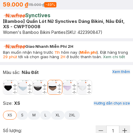
59.000 ₫
115.000 ₫
-
49
%
Synctives
[Bamboo] Quần Lót Nữ Synctives Dáng Bikini, Nâu Đất,
XS - CWPT0008
Women's Bamboo Bikini Panties
(SKU:
422390847
)
Giao Nhanh Miễn Phí 2H
Bạn muốn nhận hàng trước
11h
hôm nay (
Miễn phí
). Đặt hàng trong
29 phút
tới và chọn giao hàng
2H
ở bước thanh toán.
Xem chi tiết
Xem thêm
Màu sắc
:
Nâu Đất
Size
:
XS
Hướng dẫn chọn size
XS
S
M
L
XL
2XL
Số lượng: