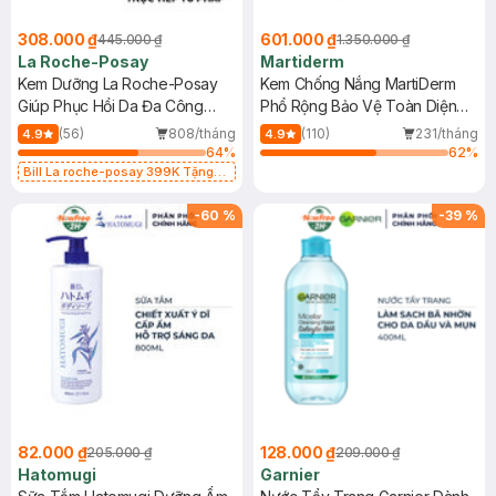
308.000 ₫
601.000 ₫
445.000 ₫
1.350.000 ₫
La Roche-Posay
Martiderm
Kem Dưỡng La Roche-Posay
Kem Chống Nắng MartiDerm
Giúp Phục Hồi Da Đa Công
Phổ Rộng Bảo Vệ Toàn Diện
Dụng 40ml
40ml
(56)
808/tháng
(110)
231/tháng
4.9
4.9
64
%
62
%
Bill La roche-posay 399K Tặng
Gel rửa mặt da dầu nhạy cảm 50ml
(SL có hạn)
-
60
%
-
39
%
82.000 ₫
128.000 ₫
205.000 ₫
209.000 ₫
Hatomugi
Garnier