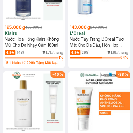
195.000 ₫
143.000 ₫
435.000 ₫
249.000 ₫
Klairs
L'Oreal
Nước Hoa Hồng Klairs Không
Nước Tẩy Trang L'Oreal Tươi
Mùi Cho Da Nhạy Cảm 180ml
Mát Cho Da Dầu, Hỗn Hợp
400ml
(148)
1.7k/tháng
(298)
1.9k/tháng
4.8
4.8
1
%
64
%
Bill Klairs từ 299k Tặng Mặt Nạ
Làm Dịu Da & Kiểm Soát Dầu Nhờn
25ml (SL Có Hạn)
-
46
%
-
38
%