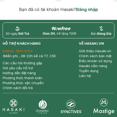
Chống Nắng 7g trị giá 30K (SL có
hạn)
Bạn đã có tài khoản Hasaki?
Đăng nhập
return
nowfree
price
HỖ TRỢ KHÁCH HÀNG
VỀ HASAKI.VN
Hotline:
1800 6324
Giới thiệu Hasaki.vn
(Miễn phí , 08-22h kể cả T7, CN)
Chính sách bảo mật
Điều khoản sử dụng
Các câu hỏi thường gặp
Hasaki cẩm nang
Gửi yêu cầu hỗ trợ
Tuyển dụng
Hướng dẫn đặt hàng
Liên hệ
Phương thức thanh toán
Phương thức vận chuyển
Chính sách đổi trả
Synctives
Clinic
Dermahair