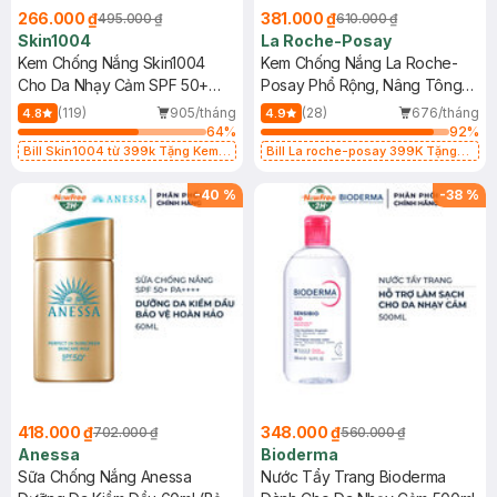
266.000 ₫
381.000 ₫
495.000 ₫
610.000 ₫
Skin1004
La Roche-Posay
Kem Chống Nắng Skin1004
Kem Chống Nắng La Roche-
Cho Da Nhạy Cảm SPF 50+
Posay Phổ Rộng, Nâng Tông
50ml
Kiềm Dầu 50ml
(119)
905/tháng
(28)
676/tháng
4.8
4.9
64
%
92
%
Bill Skin1004 từ 399k Tặng Kem
Bill La roche-posay 399K Tặng
Chống Nắng Cho Da Nhạy Cảm
Gel rửa mặt da dầu nhạy cảm 50ml
SPF 50+ 20ml (SL Có Hạn)
(SL có hạn)
-
40
%
-
38
%
418.000 ₫
348.000 ₫
702.000 ₫
560.000 ₫
Anessa
Bioderma
Sữa Chống Nắng Anessa
Nước Tẩy Trang Bioderma