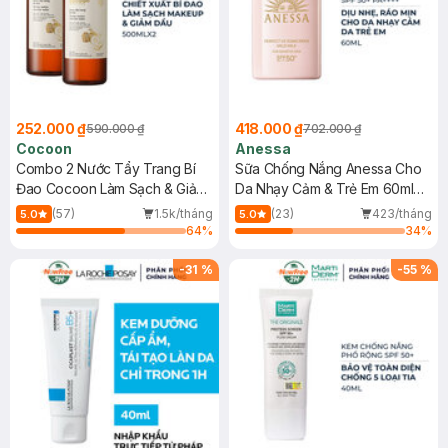
252.000 ₫
418.000 ₫
590.000 ₫
702.000 ₫
Cocoon
Anessa
Combo 2 Nước Tẩy Trang Bí
Sữa Chống Nắng Anessa Cho
Đao Cocoon Làm Sạch & Giảm
Da Nhạy Cảm & Trẻ Em 60ml
Dầu 500ml
(Mới)
(57)
1.5k/tháng
(23)
423/tháng
5.0
5.0
64
%
34
%
-
31
%
-
55
%