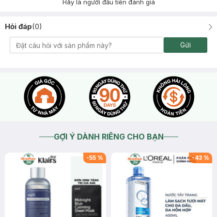
Hãy là người đầu tiên đánh giá
Hỏi đáp
(
0
)
Gửi
GỢI Ý DÀNH RIÊNG CHO BẠN
-
55
%
-
43
%