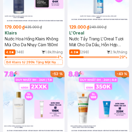
179.000 ₫
129.000 ₫
435.000 ₫
249.000 ₫
Klairs
L'Oreal
Nước Hoa Hồng Klairs Không
Nước Tẩy Trang L'Oreal Tươi
Mùi Cho Da Nhạy Cảm 180ml
Mát Cho Da Dầu, Hỗn Hợp
400ml
(148)
1.8k/tháng
(298)
2.1k/tháng
4.8
4.8
4
%
29
%
Bill Klairs từ 299k Tặng Mặt Nạ
Làm Dịu Da & Kiểm Soát Dầu Nhờn
25ml (SL Có Hạn)
-
52
%
-
43
%