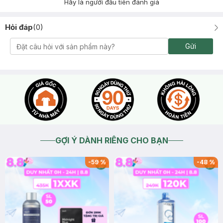
Hãy là người đầu tiên đánh giá
Hỏi đáp
(
0
)
Gửi
GỢI Ý DÀNH RIÊNG CHO BẠN
-
59
%
-
48
%