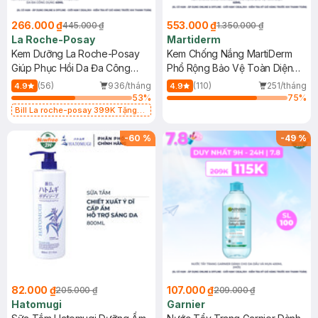
266.000 ₫
553.000 ₫
445.000 ₫
1.350.000 ₫
La Roche-Posay
Martiderm
Kem Dưỡng La Roche-Posay
Kem Chống Nắng MartiDerm
Giúp Phục Hồi Da Đa Công
Phổ Rộng Bảo Vệ Toàn Diện
Dụng 40ml
40ml
(56)
936/tháng
(110)
251/tháng
4.9
4.9
53
%
75
%
Bill La roche-posay 399K Tặng
Gel rửa mặt da dầu nhạy cảm 50ml
(SL có hạn)
-
60
%
-
49
%
82.000 ₫
107.000 ₫
205.000 ₫
209.000 ₫
Hatomugi
Garnier