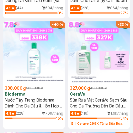
Dưỡng Da Kiềm Dầu 60ml (Bản
Dành Cho Da Nhạy Cảm 500ml
Mới)
(44)
504/tháng
(228)
864/tháng
4.9
4.9
3
%
27
%
-
40
%
-
33
%
338.000 ₫
327.000 ₫
560.000 ₫
490.000 ₫
Bioderma
CeraVe
Nước Tẩy Trang Bioderma
Sữa Rửa Mặt CeraVe Sạch Sâu
Dành Cho Da Dầu & Hỗn Hợp
Cho Da Thường Đến Da Dầu
500ml
473ml
(228)
709/tháng
(116)
1.6k/tháng
4.9
4.9
15
%
54
%
Bill Cerave 299K Tặng Sữa Rửa
Mặt Cerave 30ml (SL có hạn)