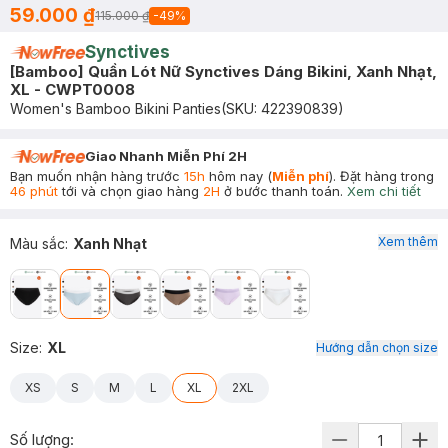
59.000 ₫
115.000 ₫
-
49
%
Synctives
[Bamboo] Quần Lót Nữ Synctives Dáng Bikini, Xanh Nhạt,
XL - CWPT0008
Women's Bamboo Bikini Panties
(SKU:
422390839
)
Giao Nhanh Miễn Phí 2H
Bạn muốn nhận hàng trước
15h
hôm nay (
Miễn phí
). Đặt hàng trong
46 phút
tới và chọn giao hàng
2H
ở bước thanh toán.
Xem chi tiết
Xem thêm
Màu sắc
:
Xanh Nhạt
Size
:
XL
Hướng dẫn chọn size
XS
S
M
L
XL
2XL
Số lượng: