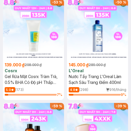
-
53
%
-
50
%
139.000 ₫
145.000 ₫
298.000 ₫
289.000 ₫
Cosrx
L'Oreal
Gel Rửa Mặt Cosrx Tràm Trà,
Nước Tẩy Trang L'Oreal Làm
0.5% BHA Có Độ pH Thấp
Sạch Sâu Trang Điểm 400ml
150ml
(173)
(298)
916/tháng
5.0
4.8
7
%
9
%
-
59
%
-
39
%