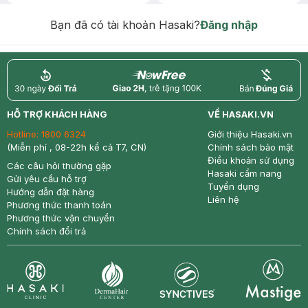
Chống Nắng 7g trị giá 30K (SL có
hạn)
Bạn đã có tài khoản Hasaki?
Đăng nhập
return
nowfree
price
HỖ TRỢ KHÁCH HÀNG
VỀ HASAKI.VN
Hotline:
1800 6324
Giới thiệu Hasaki.vn
(Miễn phí , 08-22h kể cả T7, CN)
Chính sách bảo mật
Điều khoản sử dụng
Các câu hỏi thường gặp
Hasaki cẩm nang
Gửi yêu cầu hỗ trợ
Tuyển dụng
Hướng dẫn đặt hàng
Liên hệ
Phương thức thanh toán
Phương thức vận chuyển
Chính sách đổi trả
Synctives
Clinic
Dermahair