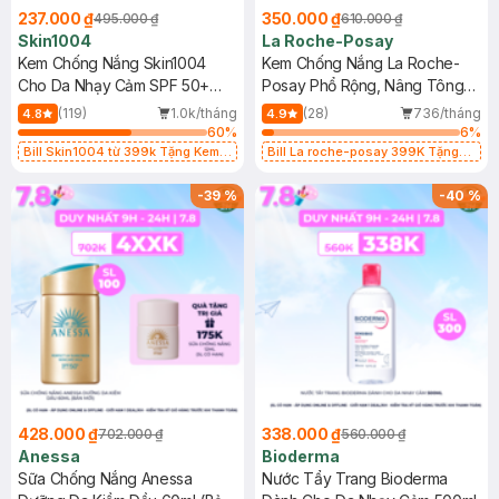
237.000 ₫
350.000 ₫
495.000 ₫
610.000 ₫
Skin1004
La Roche-Posay
Kem Chống Nắng Skin1004
Kem Chống Nắng La Roche-
Cho Da Nhạy Cảm SPF 50+
Posay Phổ Rộng, Nâng Tông
50ml
Kiềm Dầu 50ml
(119)
1.0k/tháng
(28)
736/tháng
4.8
4.9
60
%
6
%
Bill Skin1004 từ 399k Tặng Kem
Bill La roche-posay 399K Tặng
Chống Nắng Cho Da Nhạy Cảm
Gel rửa mặt da dầu nhạy cảm 50ml
SPF 50+ 20ml (SL Có Hạn)
(SL có hạn)
-
39
%
-
40
%
428.000 ₫
338.000 ₫
702.000 ₫
560.000 ₫
Anessa
Bioderma
Sữa Chống Nắng Anessa
Nước Tẩy Trang Bioderma