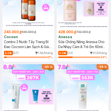
243.000 ₫
428.000 ₫
590.000 ₫
702.000 ₫
Cocoon
Anessa
Combo 2 Nước Tẩy Trang Bí
Sữa Chống Nắng Anessa Cho
Đao Cocoon Làm Sạch & Giảm
Da Nhạy Cảm & Trẻ Em 60ml
Dầu 500ml
(Mới)
(57)
1.6k/tháng
(23)
413/tháng
5.0
5.0
6
%
34
%
-
40
%
-
59
%