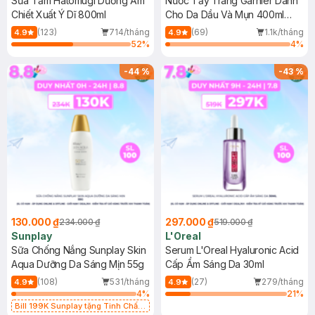
Sữa Tắm Hatomugi Dưỡng Ẩm
Nước Tẩy Trang Garnier Dành
Chiết Xuất Ý Dĩ 800ml
Cho Da Dầu Và Mụn 400ml
(Mới)
(123)
714/tháng
(69)
1.1k/tháng
4.9
4.9
52
%
4
%
-
44
%
-
43
%
130.000 ₫
297.000 ₫
234.000 ₫
519.000 ₫
Sunplay
L'Oreal
Sữa Chống Nắng Sunplay Skin
Serum L'Oreal Hyaluronic Acid
Aqua Dưỡng Da Sáng Mịn 55g
Cấp Ẩm Sáng Da 30ml
(108)
531/tháng
(27)
279/tháng
4.9
4.9
4
%
21
%
Bill 199K Sunplay tặng Tinh Chất