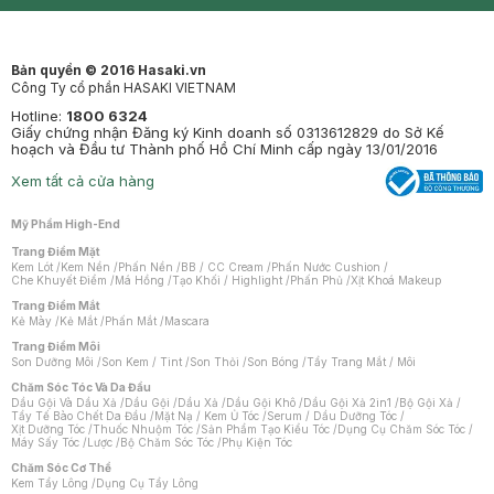
Mastige
Bản quyền © 2016 Hasaki.vn
Công Ty cổ phần HASAKI VIETNAM
Hotline:
1800 6324
Giấy chứng nhận Đăng ký Kinh doanh số 0313612829 do Sở Kế
hoạch và Đầu tư Thành phố Hồ Chí Minh cấp ngày 13/01/2016
Xem tất cả cửa hàng
Mỹ Phẩm High-End
Trang Điểm Mặt
Kem Lót
/
Kem Nền
/
Phấn Nền
/
BB / CC Cream
/
Phấn Nước Cushion
/
Che Khuyết Điểm
/
Má Hồng
/
Tạo Khối / Highlight
/
Phấn Phủ
/
Xịt Khoá Makeup
Trang Điểm Mắt
Kẻ Mày
/
Kẻ Mắt
/
Phấn Mắt
/
Mascara
Trang Điểm Môi
Son Dưỡng Môi
/
Son Kem / Tint
/
Son Thỏi
/
Son Bóng
/
Tẩy Trang Mắt / Môi
Chăm Sóc Tóc Và Da Đầu
Dầu Gội Và Dầu Xả
/
Dầu Gội
/
Dầu Xả
/
Dầu Gội Khô
/
Dầu Gội Xả 2in1
/
Bộ Gội Xả
/
Tẩy Tế Bào Chết Da Đầu
/
Mặt Nạ / Kem Ủ Tóc
/
Serum / Dầu Dưỡng Tóc
/
Xịt Dưỡng Tóc
/
Thuốc Nhuộm Tóc
/
Sản Phẩm Tạo Kiểu Tóc
/
Dụng Cụ Chăm Sóc Tóc
/
Máy Sấy Tóc
/
Lược
/
Bộ Chăm Sóc Tóc
/
Phụ Kiện Tóc
Chăm Sóc Cơ Thể
Kem Tẩy Lông
/
Dụng Cụ Tẩy Lông