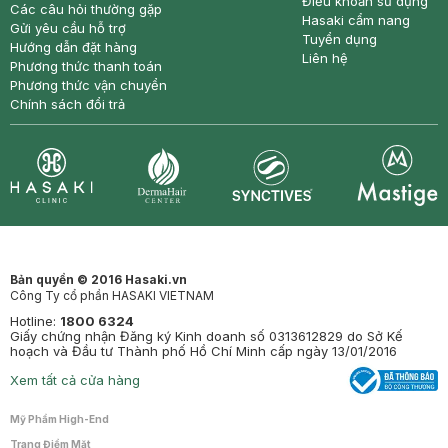
Điều khoản sử dụng
Các câu hỏi thường gặp
Hasaki cẩm nang
Gửi yêu cầu hỗ trợ
Tuyển dụng
Hướng dẫn đặt hàng
Liên hệ
Phương thức thanh toán
Phương thức vận chuyển
Chính sách đổi trả
Synctives
Clinic
Dermahair
Mastige
Bản quyền © 2016 Hasaki.vn
Công Ty cổ phần HASAKI VIETNAM
Hotline:
1800 6324
Giấy chứng nhận Đăng ký Kinh doanh số 0313612829 do Sở Kế
hoạch và Đầu tư Thành phố Hồ Chí Minh cấp ngày 13/01/2016
Xem tất cả cửa hàng
Mỹ Phẩm High-End
Trang Điểm Mặt