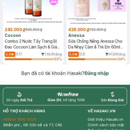
243.000 ₫
428.000 ₫
590.000 ₫
702.000 ₫
Cocoon
Anessa
Combo 2 Nước Tẩy Trang Bí
Sữa Chống Nắng Anessa Cho
Đao Cocoon Làm Sạch & Giảm
Da Nhạy Cảm & Trẻ Em 60ml
Dầu 500ml
(Mới)
(57)
1.6k/tháng
(23)
413/tháng
5.0
5.0
55
%
34
%
Bạn đã có tài khoản Hasaki?
Đăng nhập
return
nowfree
price
HỖ TRỢ KHÁCH HÀNG
VỀ HASAKI.VN
Hotline:
1800 6324
Giới thiệu Hasaki.vn
(Miễn phí , 08-22h kể cả T7, CN)
Chính sách bảo mật