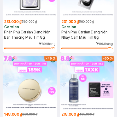
231.000 ₫
231.000 ₫
560.000 ₫
560.000 ₫
Carslan
Carslan
Phấn Phủ Carslan Dạng Nén
Phấn Phủ Carslan Dạng Nén
Bản Thường Màu Tím 8g
Nhạy Cảm Màu Tím 8g
89/tháng
86/tháng
3
%
2
%
-
49
%
-
50
%
148.000 ₫
218.000 ₫
290.000 ₫
435.000 ₫