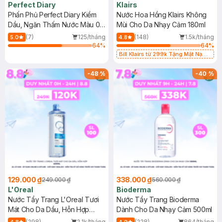
Perfect Diary
Klairs
Phấn Phủ Perfect Diary Kiềm
Nước Hoa Hồng Klairs Không
Dầu, Ngăn Thấm Nước Màu 02
Mùi Cho Da Nhạy Cảm 180ml
7g
(7)
125/tháng
(148)
1.5k/tháng
5.0
4.8
64
%
64
%
Bill Klairs từ 299k Tặng Mặt Nạ
Làm Dịu Da & Kiểm Soát Dầu Nhờn
25ml (SL Có Hạn)
-
48
%
-
40
%
129.000 ₫
338.000 ₫
249.000 ₫
560.000 ₫
L'Oreal
Bioderma
Nước Tẩy Trang L'Oreal Tươi
Nước Tẩy Trang Bioderma
Mát Cho Da Dầu, Hỗn Hợp
Dành Cho Da Nhạy Cảm 500ml
400ml
(298)
2.1k/tháng
(228)
864/tháng