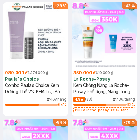
-
28
%
-
43
%
989.000 ₫
350.000 ₫
1.374.000 ₫
610.000 ₫
Paula's Choice
La Roche-Posay
Combo Paula’s Choice Kem
Kem Chống Nắng La Roche-
Dưỡng Thể 2% BHA Loại Bỏ Da
Posay Phổ Rộng, Nâng Tông
Chết 210ml + Dung Dịch Tẩy Da
Kiềm Dầu 50ml
46/tháng
(28)
736/tháng
4.9
Chết 2% BHA 30ml
64
%
62
%
Bill La roche-posay 399K Tặng
Gel rửa mặt da dầu nhạy cảm 50ml
(SL có hạn)
-
54
%
-
39
%