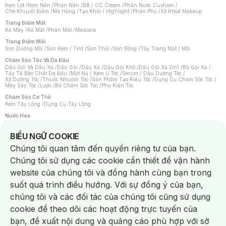
Kem Lót
/
Kem Nền
/
Phấn Nền
/
BB / CC Cream
/
Phấn Nước Cushion
/
Che Khuyết Điểm
/
Má Hồng
/
Tạo Khối / Highlight
/
Phấn Phủ
/
Xịt Khoá Makeup
Trang Điểm Mắt
Kẻ Mày
/
Kẻ Mắt
/
Phấn Mắt
/
Mascara
Trang Điểm Môi
Son Dưỡng Môi
/
Son Kem / Tint
/
Son Thỏi
/
Son Bóng
/
Tẩy Trang Mắt / Môi
Chăm Sóc Tóc Và Da Đầu
Dầu Gội Và Dầu Xả
/
Dầu Gội
/
Dầu Xả
/
Dầu Gội Khô
/
Dầu Gội Xả 2in1
/
Bộ Gội Xả
/
Tẩy Tế Bào Chết Da Đầu
/
Mặt Nạ / Kem Ủ Tóc
/
Serum / Dầu Dưỡng Tóc
/
Xịt Dưỡng Tóc
/
Thuốc Nhuộm Tóc
/
Sản Phẩm Tạo Kiểu Tóc
/
Dụng Cụ Chăm Sóc Tóc
/
Máy Sấy Tóc
/
Lược
/
Bộ Chăm Sóc Tóc
/
Phụ Kiện Tóc
Chăm Sóc Cơ Thể
Kem Tẩy Lông
/
Dụng Cụ Tẩy Lông
Nước Hoa
Nước Hoa Nữ
/
Nước Hoa Nam
/
Nước Hoa Cao Cấp
/
Xịt Thơm Toàn Thân
/
Nước Hoa Vùng Kín
Notice about cookies usage
BIỂU NGỮ COOKIE
Chăm Sóc Cá Nhân
Chúng tôi quan tâm đến quyền riêng tư của bạn.
Chống Muỗi
/
Khẩu Trang
/
Máy Massage
/
Mặt Nạ Xông Hơi
/
Nước Rửa Tay
/
Sản Phẩm Chăm Sóc Khác
/
Bàn Chải Đánh Răng
/
Bàn Chải Điện
/
Chúng tôi sử dụng các cookie cần thiết để vận hành
Hỗ Trợ Trắng Răng
/
Kem Đánh Răng
/
Máy Tăm Nước
/
Nước Súc Miệng
/
Tăm / Chỉ Nha Khoa
/
Xịt Thơm Miệng
/
Dung Dịch Vệ Sinh
/
Dưỡng Vùng Kín
/
website của chúng tôi và đồng hành cùng bạn trong
Khăn Ướt Vệ Sinh Vùng Kín
/
Băng Vệ Sinh
/
Tampon
/
Bọt Cạo Râu
/
Dao Cạo Râu
/
Máy Cạo Râu
suốt quá trình điều hướng. Với sự đồng ý của bạn,
Vấn Đề Về Da
chúng tôi và các đối tác của chúng tôi cũng sử dụng
Da Dầu / Lỗ Chân Lông To
/
Da Khô / Mất Nước
/
Da Lão Hóa
/
Da Mụn
/
Da Nhạy Cảm / Kích Ứng
/
Da Xỉn Màu
/
Thâm / Nám / Tàn Nhang
/
cookie để theo dõi các hoạt động trực tuyến của
Quầng Thâm & Bọng Mắt
/
Sẹo
/
Viêm Da Cơ Địa
bạn, đề xuất nội dung và quảng cáo phù hợp với sở
Dụng Cụ / Phụ Kiện Chăm Sóc Da