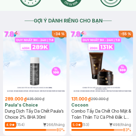
GỢI Ý DÀNH RIÊNG CHO BẠN
-
34
%
-
55
%
289.000 ₫
131.000 ₫
435.000 ₫
290.000 ₫
Paula's Choice
Cocoon
Dung Dịch Tẩy Da Chết Paula’s
Combo Tẩy Da Chết Cho Mặt &
Choice 2% BHA 30ml
Toàn Thân Từ Cà Phê Đắk Lắk
(150ml+200ml)
(154)
266/tháng
(53)
498/tháng
4.9
5.0
80
%
83
%