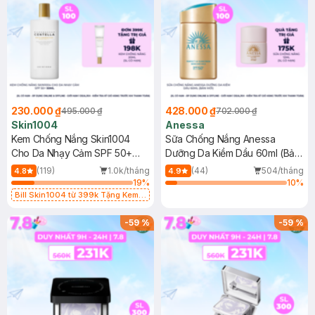
230.000 ₫
428.000 ₫
495.000 ₫
702.000 ₫
Skin1004
Anessa
Kem Chống Nắng Skin1004
Sữa Chống Nắng Anessa
Cho Da Nhạy Cảm SPF 50+
Dưỡng Da Kiềm Dầu 60ml (Bản
50ml
Mới)
(119)
1.0k/tháng
(44)
504/tháng
4.8
4.9
19
%
10
%
Bill Skin1004 từ 399k Tặng Kem
Chống Nắng Cho Da Nhạy Cảm
SPF 50+ 20ml (SL Có Hạn)
-
59
%
-
59
%