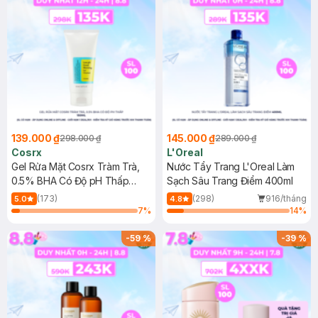
139.000 ₫
145.000 ₫
298.000 ₫
289.000 ₫
Cosrx
L'Oreal
Gel Rửa Mặt Cosrx Tràm Trà,
Nước Tẩy Trang L'Oreal Làm
0.5% BHA Có Độ pH Thấp
Sạch Sâu Trang Điểm 400ml
150ml
(173)
(298)
916/tháng
5.0
4.8
7
%
14
%
-
59
%
-
39
%