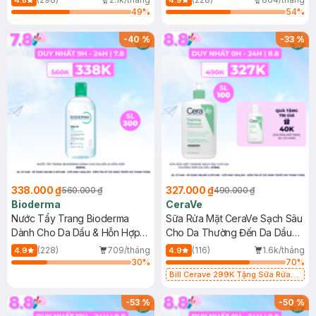
4.8
4.9
49
%
54
%
-
40
%
-
33
%
338.000 ₫
327.000 ₫
560.000 ₫
490.000 ₫
Bioderma
CeraVe
Nước Tẩy Trang Bioderma
Sữa Rửa Mặt CeraVe Sạch Sâu
Dành Cho Da Dầu & Hỗn Hợp
Cho Da Thường Đến Da Dầu
500ml
473ml
(228)
709/tháng
(116)
1.6k/tháng
4.9
4.9
30
%
70
%
Bill Cerave 299K Tặng Sữa Rửa
Mặt Cerave 30ml (SL có hạn)
-
53
%
-
50
%