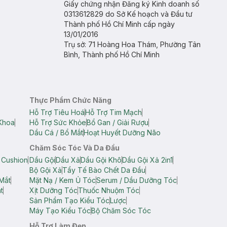
Giấy chứng nhận Đăng ký Kinh doanh số
0313612829 do Sở Kế hoạch và Đầu tư
Thành phố Hồ Chí Minh cấp ngày
13/01/2016
Trụ sở: 71 Hoàng Hoa Thám, Phường Tân
Bình, Thành phố Hồ Chí Minh
Thực Phẩm Chức Năng
Hỗ Trợ Tiêu Hoá
Hỗ Trợ Tim Mạch
Khoa
Hỗ Trợ Sức Khỏe
Bổ Gan / Giải Rượu
Dầu Cá / Bổ Mắt
Hoạt Huyết Dưỡng Não
Chăm Sóc Tóc Và Da Đầu
 Cushion
Dầu Gội
Dầu Xả
Dầu Gội Khô
Dầu Gội Xả 2in1
Bộ Gội Xả
Tẩy Tế Bào Chết Da Đầu
Mắt
Mặt Nạ / Kem Ủ Tóc
Serum / Dầu Dưỡng Tóc
t
Xịt Dưỡng Tóc
Thuốc Nhuộm Tóc
Sản Phẩm Tạo Kiểu Tóc
Lược
Máy Tạo Kiểu Tóc
Bộ Chăm Sóc Tóc
Hỗ Trợ Làm Đẹp