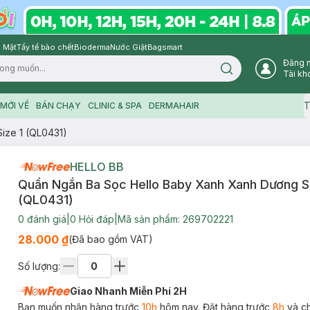
 Mặt
Tẩy tế bào chết
Bioderma
Nước Giặt
Bagsmart
Đăng 
Search icon
Tài kh
T
MỚI VỀ
BÁN CHẠY
CLINIC & SPA
DERMAHAIR
ize 1 (QL0431)
HELLO BB
Quần Ngắn Ba Sọc Hello Baby Xanh Xanh Dương Si
(QL0431)
0
đánh giá
|
0
Hỏi đáp
|
Mã sản phẩm:
269702221
28.000 ₫
(Đã bao gồm VAT)
Số lượng:
Giao Nhanh Miễn Phí 2H
Bạn muốn nhận hàng trước
10h
hôm nay. Đặt hàng trước
8h
và c