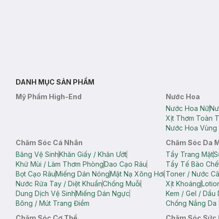
DANH MỤC SẢN PHẨM
Mỹ Phẩm High-End
Nước Hoa
Nước Hoa Nữ
Nư
Xịt Thơm Toàn 
Nước Hoa Vùng 
Chăm Sóc Cá Nhân
Chăm Sóc Da 
Băng Vệ Sinh
Khăn Giấy / Khăn Ướt
Tẩy Trang Mặt
S
Khử Mùi / Làm Thơm Phòng
Dao Cạo Râu
Tẩy Tế Bào Chế
Bọt Cạo Râu
Miếng Dán Nóng
Mặt Nạ Xông Hơi
Toner / Nước C
Nước Rửa Tay / Diệt Khuẩn
Chống Muỗi
Xịt Khoáng
Lotio
Dung Dịch Vệ Sinh
Miếng Dán Ngực
Kem / Gel / Dầu
Bông / Mút Trang Điểm
Chống Nắng Da 
Chăm Sóc Cơ Thể
Chăm Sóc Sức