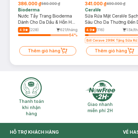
386.000 ₫
341.000 ₫
560.000 ₫
490.000 ₫
Bioderma
CeraVe
rma
Nước Tẩy Trang Bioderma
Sữa Rửa Mặt CeraVe Sạc
m
Dành Cho Da Dầu & Hỗn Hợp
Sâu Cho Da Thường Đến 
500ml
Dầu 473ml
/tháng
(228)
621/tháng
(116)
1.5k/t
4.9
4.9
64
%
64
%
Bill Cerave 299K Tặng Sữa Rử
Mặt Cerave 30ml (SL có hạn)
Thêm giỏ hàng
Thêm giỏ hàng
Thanh toán khi nhận hàng
Giao nhanh miễ
Thanh toán
Giao nhanh
khi nhận
miễn phí 2H
hàng
HỖ TRỢ KHÁCH HÀNG
VỀ HA