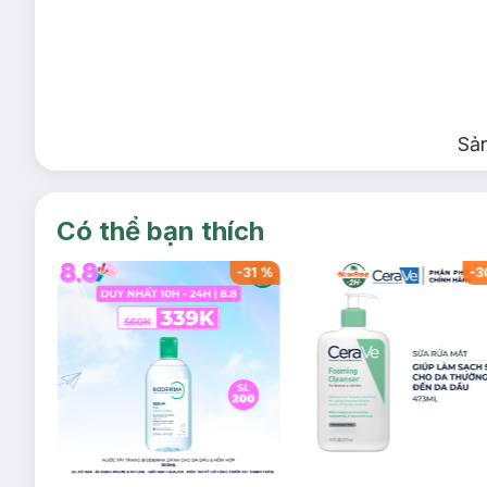
Sả
Có thể bạn thích
-
32
%
-
31
%
-
3