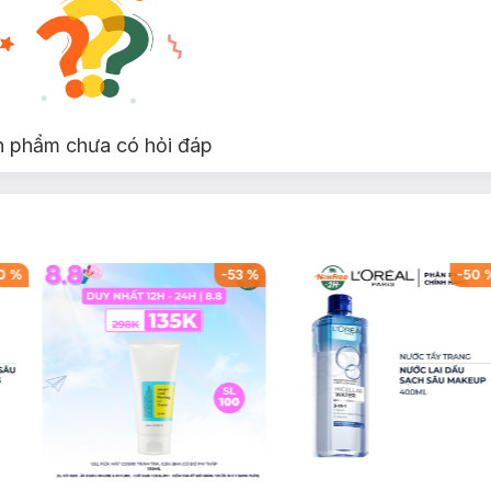
n phẩm chưa có hỏi đáp
0
%
-
53
%
-
50