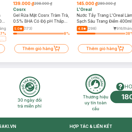
139.000 ₫
145.000 ₫
298.000 ₫
289.000 ₫
Cosrx
L'Oreal
h
Gel Rửa Mặt Cosrx Tràm Trà,
Nước Tẩy Trang L'Oreal Là
Da
0.5% BHA Có Độ pH Thấp
Sạch Sâu Trang Điểm 400ml
150ml
háng
(173)
(298)
916/thán
5.0
4.8
7
%
8
%
38
a
Thêm giỏ hàng
Thêm giỏ hàng
HO
18
n phí 2H
30 ngày đổi trả miễn phí
Thương hiệu uy 
Thương hiệu
30 ngày đổi
uy tín toàn
trả miễn phí
cầu
SAKI.VN
HỢP TÁC & LIÊN KẾT