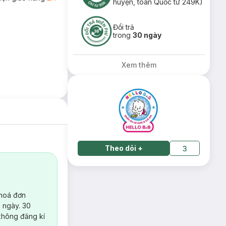
huyện, toàn Quốc từ 249K)
Đổi trả
trong
30 ngày
Xem thêm
Theo dõi
+
3
 hoá đơn
 ngày. 30
không đăng kí