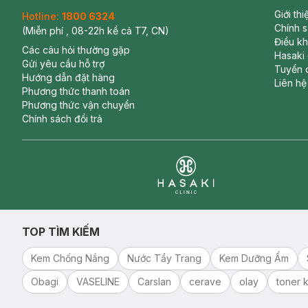
Giới th
Hotline:
1800 6324
Chính 
(Miễn phí , 08-22h kể cả T7, CN)
Điều k
Các câu hỏi thường gặp
Hasaki
Gửi yêu cầu hỗ trợ
Tuyển 
Hướng dẫn đặt hàng
Liên hệ
Phương thức thanh toán
Phương thức vận chuyển
Chính sách đổi trả
Clinic
TOP TÌM KIẾM
Kem Chống Nắng
Nước Tẩy Trang
Kem Dưỡng Ẩm
Obagi
VASELINE
Carslan
cerave
olay
toner k