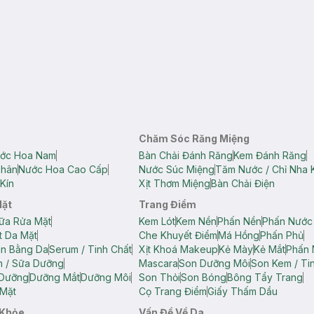
Chăm Sóc Răng Miệng
ớc Hoa Nam
Bàn Chải Đánh Răng
Kem Đánh Răng
Thân
Nước Hoa Cao Cấp
Nước Súc Miệng
Tăm Nước / Chỉ Nha 
Kín
Xịt Thơm Miệng
Bàn Chải Điện
Mặt
Trang Điểm
ữa Rửa Mặt
Kem Lót
Kem Nền
Phấn Nền
Phấn Nước
t Da Mặt
Che Khuyết Điểm
Má Hồng
Phấn Phủ
ân Bằng Da
Serum / Tinh Chất
Xịt Khoá Makeup
Kẻ Mày
Kẻ Mắt
Phấn 
n / Sữa Dưỡng
Mascara
Son Dưỡng Môi
Son Kem / Tin
 Dưỡng
Dưỡng Mắt
Dưỡng Môi
Son Thỏi
Son Bóng
Bông Tẩy Trang
Mặt
Cọ Trang Điểm
Giấy Thấm Dầu
 Khỏe
Vấn Đề Về Da