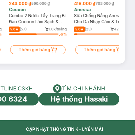
243.000 ₫
418.000 ₫
590.000 ₫
702.000 ₫
Cocoon
Anessa
m
Combo 2 Nước Tẩy Trang Bí
Sữa Chống Nắng Anessa
Đao Cocoon Làm Sạch &
Cho Da Nhạy Cảm & Trẻ Em
Giảm Dầu 500ml
60ml (Mới)
g
(57)
1.6k/tháng
(23)
423/tháng
5.0
5.0
%
56
%
6
%
Thêm giỏ hàng
Thêm giỏ hàng
TLINE CSKH
TÌM CHI NHÁNH
HOTLINE CSKH
Tìm chi nhánh
00 6324
Hệ thống Hasaki
tín toàn cầu
CẬP NHẬT THÔNG TIN KHUYẾN MÃI