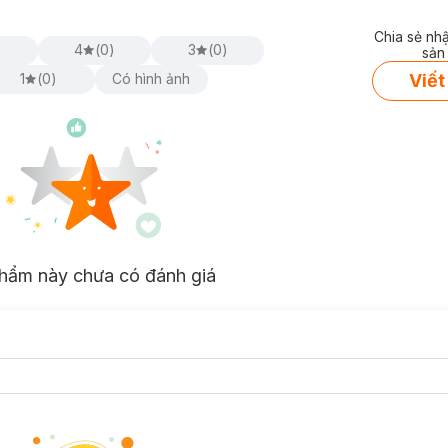
Chia sẻ nh
)
4
(
0
)
3
(
0
)
sản
Viết
1
(
0
)
Có hình ảnh
hẩm này chưa có đánh giá