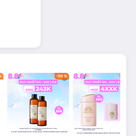
%
-
59
%
-
40
%