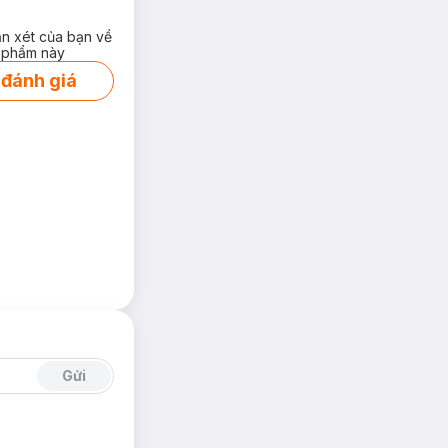
ận xét của bạn về
 phẩm này
 đánh giá
Gửi