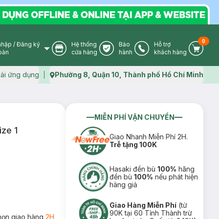
0
nhập
/
Đăng ký
Hệ thống
Bảo
Hỗ trợ
User Icon
Store Icon
Warranty Icon
Phone Icon
Cart I
oản
cửa hàng
hành
khách hàng
ải ứng dụng
Phường 8, Quận 10, Thành phố Hồ Chí Minh
Map icon
MIỄN PHÍ VẬN CHUYỂN
ze 1
Giao Nhanh Miễn Phí 2H.
Trễ tặng 100K
Hasaki đền bù
100%
hãng
đền bù
100%
nếu phát hiện
hàng giả
Giao Hàng Miễn Phí
(từ
90K tại 60 Tỉnh Thành trừ
họn giao hàng
2H