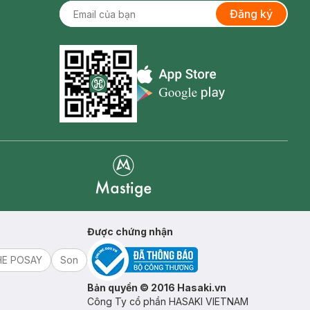
Đăng ký
Appstore icon
Goolge Play icon
Mastige
Được chứng nhận
HE POSAY
Son
Bản quyền © 2016 Hasaki.vn
Công Ty cổ phần HASAKI VIETNAM