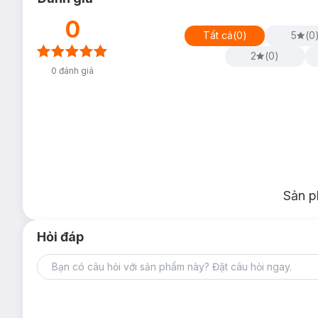
0
Tất cả
(
0
)
5
(
0
2
(
0
)
0
đánh giá
Sản p
Hỏi đáp