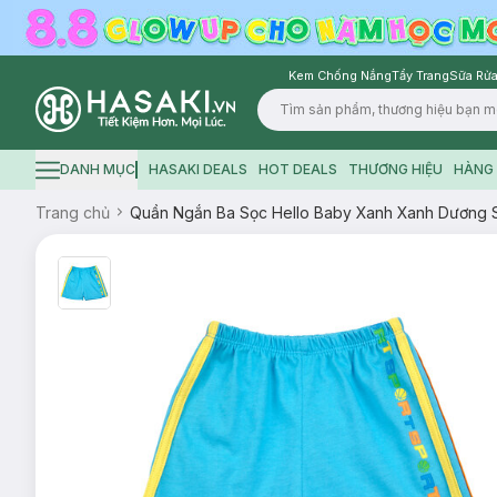
Kem Chống Nắng
Tẩy Trang
Sữa Rửa
Logo
DANH MỤC
HASAKI DEALS
HOT DEALS
THƯƠNG HIỆU
HÀNG 
Hamburger icon
Trang chủ
Quần Ngắn Ba Sọc Hello Baby Xanh Xanh Dương S