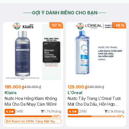
GỢI Ý DÀNH RIÊNG CHO BẠN
-
57
%
-
48
%
185.000 ₫
129.000 ₫
435.000 ₫
249.000 ₫
Klairs
L'Oreal
Nước Hoa Hồng Klairs Không
Nước Tẩy Trang L'Oreal Tươi
Mùi Cho Da Nhạy Cảm 180ml
Mát Cho Da Dầu, Hỗn Hợp
400ml
(148)
1.7k/tháng
(298)
2.1k/tháng
4.8
4.8
96
%
49
%
Bill Klairs từ 299k Tặng Mặt Nạ
Làm Dịu Da & Kiểm Soát Dầu Nhờn