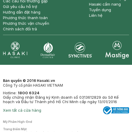
Các câu hỏi thường gặp
Hasaki cẩm nang
Gửi yêu cầu hỗ trợ
Tuyển dụng
Hướng dẫn đặt hàng
Liên hệ
Phương thức thanh toán
Phương thức vận chuyển
Chính sách đổi trả
Synctives
Clinic
Dermahair
Mastige
Bản quyền © 2016 Hasaki.vn
Công Ty cổ phần HASAKI VIETNAM
Hotline:
1800 6324
Giấy chứng nhận Đăng ký Kinh doanh số 0313612829 do Sở Kế
hoạch và Đầu tư Thành phố Hồ Chí Minh cấp ngày 13/01/2016
Xem tất cả cửa hàng
Mỹ Phẩm High-End
Trang Điểm Mặt