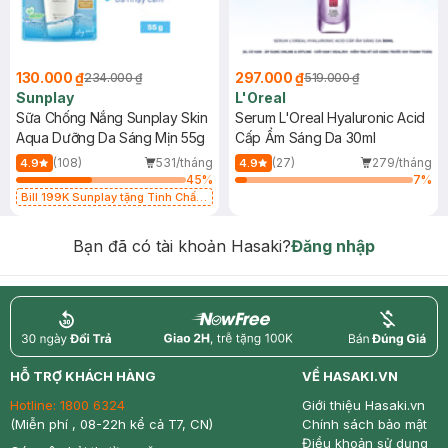
130.000 ₫
297.000 ₫
234.000 ₫
519.000 ₫
Sunplay
L'Oreal
Sữa Chống Nắng Sunplay Skin
Serum L'Oreal Hyaluronic Acid
Aqua Dưỡng Da Sáng Mịn 55g
Cấp Ẩm Sáng Da 30ml
(108)
531/tháng
(27)
279/tháng
4.9
4.9
45
%
7
%
Bill 199K Sunplay tặng Tinh Chất
Chống Nắng 7g trị giá 30K (SL có
hạn)
Bạn đã có tài khoản Hasaki?
Đăng nhập
return
nowfree
price
HỖ TRỢ KHÁCH HÀNG
VỀ HASAKI.VN
Hotline:
1800 6324
Giới thiệu Hasaki.vn
(Miễn phí , 08-22h kể cả T7, CN)
Chính sách bảo mật
Điều khoản sử dụng