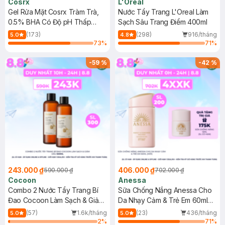
Cosrx
L'Oreal
Gel Rửa Mặt Cosrx Tràm Trà,
Nước Tẩy Trang L'Oreal Làm
0.5% BHA Có Độ pH Thấp
Sạch Sâu Trang Điểm 400ml
150ml
(173)
(298)
916/tháng
5.0
4.8
73
%
71
%
-
59
%
-
42
%
243.000 ₫
406.000 ₫
590.000 ₫
702.000 ₫
Cocoon
Anessa
Combo 2 Nước Tẩy Trang Bí
Sữa Chống Nắng Anessa Cho
Đao Cocoon Làm Sạch & Giảm
Da Nhạy Cảm & Trẻ Em 60ml
Dầu 500ml
(Mới)
(57)
1.6k/tháng
(23)
436/tháng
5.0
5.0
2
%
71
%