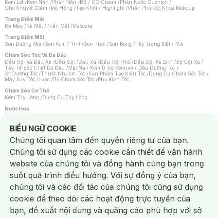
Kem Lót
/
Kem Nền
/
Phấn Nền
/
BB / CC Cream
/
Phấn Nước Cushion
/
Che Khuyết Điểm
/
Má Hồng
/
Tạo Khối / Highlight
/
Phấn Phủ
/
Xịt Khoá Makeup
Trang Điểm Mắt
Kẻ Mày
/
Kẻ Mắt
/
Phấn Mắt
/
Mascara
Trang Điểm Môi
Son Dưỡng Môi
/
Son Kem / Tint
/
Son Thỏi
/
Son Bóng
/
Tẩy Trang Mắt / Môi
Chăm Sóc Tóc Và Da Đầu
Dầu Gội Và Dầu Xả
/
Dầu Gội
/
Dầu Xả
/
Dầu Gội Khô
/
Dầu Gội Xả 2in1
/
Bộ Gội Xả
/
Tẩy Tế Bào Chết Da Đầu
/
Mặt Nạ / Kem Ủ Tóc
/
Serum / Dầu Dưỡng Tóc
/
Xịt Dưỡng Tóc
/
Thuốc Nhuộm Tóc
/
Sản Phẩm Tạo Kiểu Tóc
/
Dụng Cụ Chăm Sóc Tóc
/
Máy Sấy Tóc
/
Lược
/
Bộ Chăm Sóc Tóc
/
Phụ Kiện Tóc
Chăm Sóc Cơ Thể
Kem Tẩy Lông
/
Dụng Cụ Tẩy Lông
Nước Hoa
Nước Hoa Nữ
/
Nước Hoa Nam
/
Nước Hoa Cao Cấp
/
Xịt Thơm Toàn Thân
/
Nước Hoa Vùng Kín
Notice about cookies usage
BIỂU NGỮ COOKIE
Chăm Sóc Cá Nhân
Chúng tôi quan tâm đến quyền riêng tư của bạn.
Chống Muỗi
/
Khẩu Trang
/
Máy Massage
/
Mặt Nạ Xông Hơi
/
Nước Rửa Tay
/
Sản Phẩm Chăm Sóc Khác
/
Bàn Chải Đánh Răng
/
Bàn Chải Điện
/
Chúng tôi sử dụng các cookie cần thiết để vận hành
Hỗ Trợ Trắng Răng
/
Kem Đánh Răng
/
Máy Tăm Nước
/
Nước Súc Miệng
/
Tăm / Chỉ Nha Khoa
/
Xịt Thơm Miệng
/
Dung Dịch Vệ Sinh
/
Dưỡng Vùng Kín
/
website của chúng tôi và đồng hành cùng bạn trong
Khăn Ướt Vệ Sinh Vùng Kín
/
Băng Vệ Sinh
/
Tampon
/
Bọt Cạo Râu
/
Dao Cạo Râu
/
Máy Cạo Râu
suốt quá trình điều hướng. Với sự đồng ý của bạn,
Vấn Đề Về Da
chúng tôi và các đối tác của chúng tôi cũng sử dụng
Da Dầu / Lỗ Chân Lông To
/
Da Khô / Mất Nước
/
Da Lão Hóa
/
Da Mụn
/
Da Nhạy Cảm / Kích Ứng
/
Da Xỉn Màu
/
Thâm / Nám / Tàn Nhang
/
cookie để theo dõi các hoạt động trực tuyến của
Quầng Thâm & Bọng Mắt
/
Sẹo
/
Viêm Da Cơ Địa
bạn, đề xuất nội dung và quảng cáo phù hợp với sở
Dụng Cụ / Phụ Kiện Chăm Sóc Da
Chat i
Bông Tẩy Trang
/
Khăn Lau Mặt Khô
/
Dụng Cụ / Máy Rửa Mặt
/
Máy Chăm Sóc Da
/