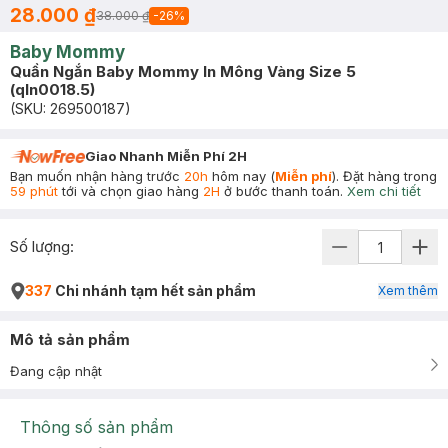
28.000 ₫
38.000 ₫
-
26
%
Baby Mommy
Quần Ngắn Baby Mommy In Mông Vàng Size 5
(qln0018.5)
(SKU:
269500187
)
Giao Nhanh Miễn Phí 2H
Bạn muốn nhận hàng trước
20h
hôm nay (
Miễn phí
). Đặt hàng trong
59 phút
tới và chọn giao hàng
2H
ở bước thanh toán.
Xem chi tiết
Số lượng:
337
Chi nhánh tạm hết sản phẩm
Xem thêm
Mô tả sản phẩm
Đang cập nhật
Thông số sản phẩm