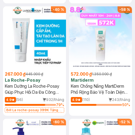
-
40
%
-
58
%
267.000 ₫
572.000 ₫
445.000 ₫
1.350.000 ₫
La Roche-Posay
Martiderm
Kem Dưỡng La Roche-Posay
Kem Chống Nắng MartiDerm
Giúp Phục Hồi Da Đa Công
Phổ Rộng Bảo Vệ Toàn Diện
Dụng 40ml
40ml
(56)
932/tháng
(110)
243/tháng
4.9
4.9
79
%
50
%
Bill La roche-posay 399K Tặng
Gel rửa mặt da dầu nhạy cảm 50ml
(SL có hạn)
-
60
%
-
52
%