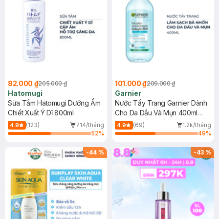
82.000 ₫
101.000 ₫
205.000 ₫
209.000 ₫
Hatomugi
Garnier
Sữa Tắm Hatomugi Dưỡng Ẩm
Nước Tẩy Trang Garnier Dành
Chiết Xuất Ý Dĩ 800ml
Cho Da Dầu Và Mụn 400ml
(Mới)
(123)
714/tháng
(69)
1.2k/tháng
4.9
4.9
52
%
49
%
-
44
%
-
43
%