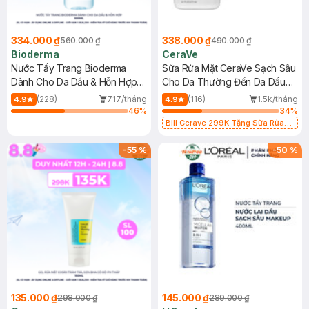
334.000 ₫
338.000 ₫
560.000 ₫
490.000 ₫
Bioderma
CeraVe
Nước Tẩy Trang Bioderma
Sữa Rửa Mặt CeraVe Sạch Sâu
Dành Cho Da Dầu & Hỗn Hợp
Cho Da Thường Đến Da Dầu
500ml
473ml
(228)
717/tháng
(116)
1.5k/tháng
4.9
4.9
46
%
34
%
Bill Cerave 299K Tặng Sữa Rửa
Mặt Cerave 30ml (SL có hạn)
-
55
%
-
50
%
135.000 ₫
145.000 ₫
298.000 ₫
289.000 ₫