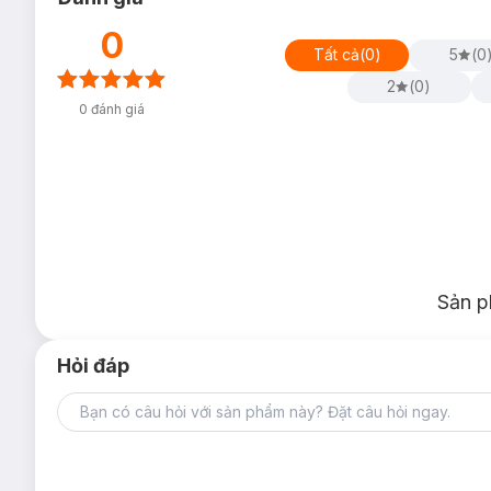
0
Tất cả
(
0
)
5
(
0
2
(
0
)
0
đánh giá
Sản p
Hỏi đáp