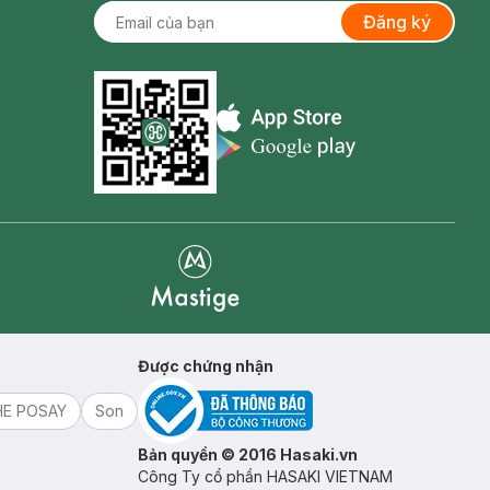
Đăng ký
Appstore icon
Goolge Play icon
Mastige
Được chứng nhận
HE POSAY
Son
Bản quyền © 2016 Hasaki.vn
Công Ty cổ phần HASAKI VIETNAM