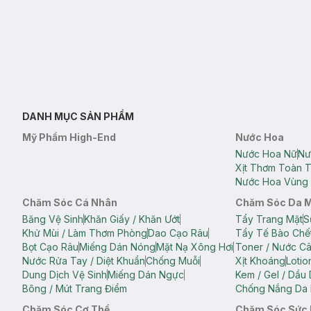
DANH MỤC SẢN PHẨM
Mỹ Phẩm High-End
Nước Hoa
Nước Hoa Nữ
Nư
Xịt Thơm Toàn 
Nước Hoa Vùng 
Chăm Sóc Cá Nhân
Chăm Sóc Da 
Băng Vệ Sinh
Khăn Giấy / Khăn Ướt
Tẩy Trang Mặt
S
Khử Mùi / Làm Thơm Phòng
Dao Cạo Râu
Tẩy Tế Bào Chế
Bọt Cạo Râu
Miếng Dán Nóng
Mặt Nạ Xông Hơi
Toner / Nước C
Nước Rửa Tay / Diệt Khuẩn
Chống Muỗi
Xịt Khoáng
Lotio
Dung Dịch Vệ Sinh
Miếng Dán Ngực
Kem / Gel / Dầu
Bông / Mút Trang Điểm
Chống Nắng Da 
Chăm Sóc Cơ Thể
Chăm Sóc Sức