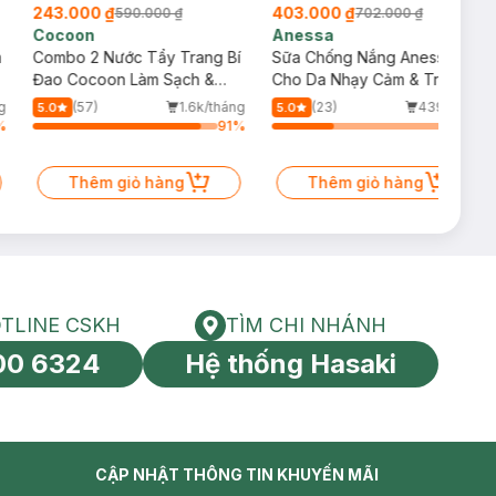
243.000 ₫
403.000 ₫
590.000 ₫
702.000 ₫
Cocoon
Anessa
m
Combo 2 Nước Tẩy Trang Bí
Sữa Chống Nắng Anessa
Đao Cocoon Làm Sạch &
Cho Da Nhạy Cảm & Trẻ Em
Giảm Dầu 500ml
60ml (Mới)
g
(57)
1.6k/tháng
(23)
439/tháng
5.0
5.0
%
91
%
34
%
Thêm giỏ hàng
Thêm giỏ hàng
TLINE CSKH
TÌM CHI NHÁNH
HOTLINE CSKH
Tìm chi nhánh
00 6324
Hệ thống Hasaki
tín toàn cầu
CẬP NHẬT THÔNG TIN KHUYẾN MÃI