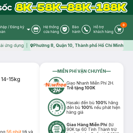
0
nhập
/
Đăng ký
Hệ thống
Bảo
Hỗ trợ
User Icon
Store Icon
Warranty Icon
Phone Icon
Cart I
oản
cửa hàng
hành
khách hàng
ải ứng dụng
Phường 8, Quận 10, Thành phố Hồ Chí Minh
Map icon
MIỄN PHÍ VẬN CHUYỂN
 14-15kg
Giao Nhanh Miễn Phí 2H.
Trễ tặng 100K
Hasaki đền bù
100%
hãng
đền bù
100%
nếu phát hiện
hàng giả
Giao Hàng Miễn Phí
(từ
90K tại 60 Tỉnh Thành trừ
rong
56 phút
tới và