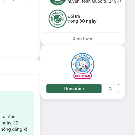
huyện, toàn Quốc từ 249K)
Đổi trả
trong
30 ngày
Xem thêm
Theo dõi
+
3
 hoá đơn
 ngày. 30
không đăng kí