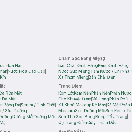
Chăm Sóc Răng Miệng
ớc Hoa Nam
Bàn Chải Đánh Răng
Kem Đánh Răng
Thân
Nước Hoa Cao Cấp
Nước Súc Miệng
Tăm Nước / Chỉ Nha 
Kín
Xịt Thơm Miệng
Bàn Chải Điện
Mặt
Trang Điểm
ữa Rửa Mặt
Kem Lót
Kem Nền
Phấn Nền
Phấn Nước
t Da Mặt
Che Khuyết Điểm
Má Hồng
Phấn Phủ
ân Bằng Da
Serum / Tinh Chất
Xịt Khoá Makeup
Kẻ Mày
Kẻ Mắt
Phấn 
n / Sữa Dưỡng
Mascara
Son Dưỡng Môi
Son Kem / Tin
 Dưỡng
Dưỡng Mắt
Dưỡng Môi
Son Thỏi
Son Bóng
Bông Tẩy Trang
Mặt
Cọ Trang Điểm
Giấy Thấm Dầu
 Khỏe
Vấn Đề Về Da