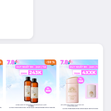
%
-
59
%
-
43
%