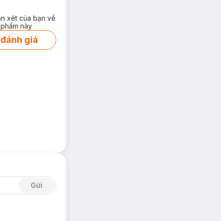
ận xét của bạn về
 phẩm này
 đánh giá
Gửi