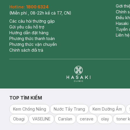
Giới th
Hotline:
1800 6324
Chính 
(Miễn phí , 08-22h kể cả T7, CN)
Điều k
Các câu hỏi thường gặp
Hasaki
Gửi yêu cầu hỗ trợ
Tuyển 
Hướng dẫn đặt hàng
Liên hệ
Phương thức thanh toán
Phương thức vận chuyển
Chính sách đổi trả
Clinic
TOP TÌM KIẾM
Kem Chống Nắng
Nước Tẩy Trang
Kem Dưỡng Ẩm
Obagi
VASELINE
Carslan
cerave
olay
toner k