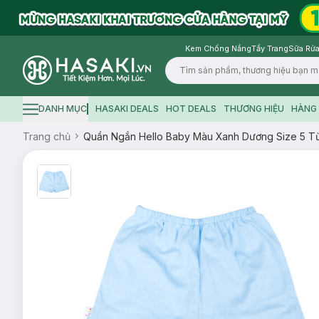
Kem Chống Nắng
Tẩy Trang
Sữa Rửa
Logo
DANH MỤC
HASAKI DEALS
HOT DEALS
THƯƠNG HIỆU
HÀNG 
Hamburger icon
Trang chủ
Quần Ngắn Hello Baby Màu Xanh Dương Size 5 Từ