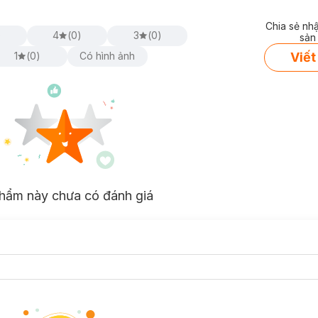
Chia sẻ nh
)
4
(
0
)
3
(
0
)
sản
Viết
1
(
0
)
Có hình ảnh
hẩm này chưa có đánh giá