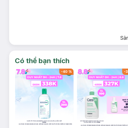
Sả
Có thể bạn thích
-
40
%
-
40
%
-
3