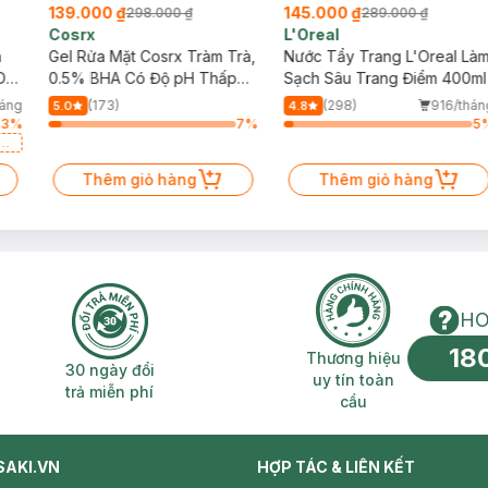
139.000 ₫
145.000 ₫
298.000 ₫
289.000 ₫
Cosrx
L'Oreal
h
Gel Rửa Mặt Cosrx Tràm Trà,
Nước Tẩy Trang L'Oreal Là
Da
0.5% BHA Có Độ pH Thấp
Sạch Sâu Trang Điểm 400ml
150ml
háng
(173)
(298)
916/thán
5.0
4.8
43
%
7
%
5
a
Thêm giỏ hàng
Thêm giỏ hàng
HO
18
n phí 2H
30 ngày đổi trả miễn phí
Thương hiệu uy 
Thương hiệu
30 ngày đổi
uy tín toàn
trả miễn phí
cầu
SAKI.VN
HỢP TÁC & LIÊN KẾT