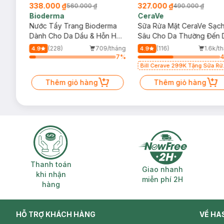
338.000 ₫
327.000 ₫
560.000 ₫
490.000 ₫
Bioderma
CeraVe
rma
Nước Tẩy Trang Bioderma
Sữa Rửa Mặt CeraVe Sạc
m
Dành Cho Da Dầu & Hỗn Hợp
Sâu Cho Da Thường Đến 
500ml
Dầu 473ml
/tháng
(228)
709/tháng
(116)
1.6k/t
4.9
4.9
14
%
7
%
Bill Cerave 299K Tặng Sữa Rử
Mặt Cerave 30ml (SL có hạn)
Thêm giỏ hàng
Thêm giỏ hàng
Thanh toán khi nhận hàng
Giao nhanh miễ
Thanh toán
Giao nhanh
khi nhận
miễn phí 2H
hàng
HỖ TRỢ KHÁCH HÀNG
VỀ HA