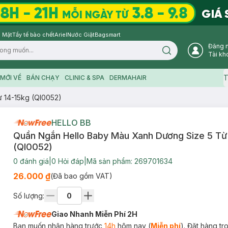
 Mặt
Tẩy tế bào chết
Ariel
Nước Giặt
Bagsmart
Đăng 
Search icon
Tài kh
T
MỚI VỀ
BÁN CHẠY
CLINIC & SPA
DERMAHAIR
 14-15kg (Ql0052)
HELLO BB
Quần Ngắn Hello Baby Màu Xanh Dương Size 5 Từ
(Ql0052)
0
đánh giá
|
0
Hỏi đáp
|
Mã sản phẩm:
269701634
26.000 ₫
(Đã bao gồm VAT)
Số lượng:
Giao Nhanh Miễn Phí 2H
Bạn muốn nhận hàng trước
14h
hôm nay (
Miễn phí
). Đặt hàng t