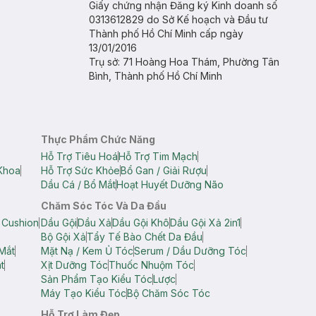
Giấy chứng nhận Đăng ký Kinh doanh số
0313612829 do Sở Kế hoạch và Đầu tư
Thành phố Hồ Chí Minh cấp ngày
13/01/2016
Trụ sở: 71 Hoàng Hoa Thám, Phường Tân
Bình, Thành phố Hồ Chí Minh
Thực Phẩm Chức Năng
Hỗ Trợ Tiêu Hoá
Hỗ Trợ Tim Mạch
Khoa
Hỗ Trợ Sức Khỏe
Bổ Gan / Giải Rượu
Dầu Cá / Bổ Mắt
Hoạt Huyết Dưỡng Não
Chăm Sóc Tóc Và Da Đầu
 Cushion
Dầu Gội
Dầu Xả
Dầu Gội Khô
Dầu Gội Xả 2in1
Bộ Gội Xả
Tẩy Tế Bào Chết Da Đầu
Mắt
Mặt Nạ / Kem Ủ Tóc
Serum / Dầu Dưỡng Tóc
t
Xịt Dưỡng Tóc
Thuốc Nhuộm Tóc
Sản Phẩm Tạo Kiểu Tóc
Lược
Máy Tạo Kiểu Tóc
Bộ Chăm Sóc Tóc
Hỗ Trợ Làm Đẹp