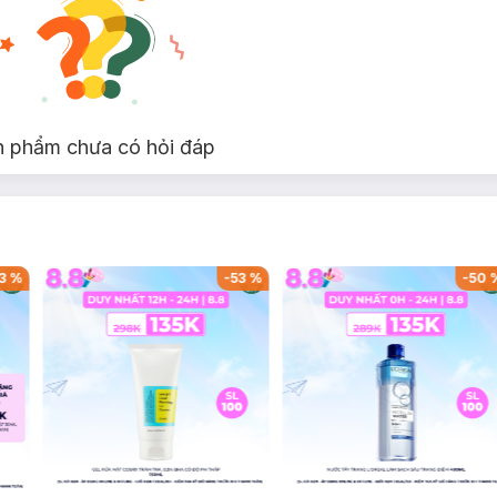
n phẩm chưa có hỏi đáp
3
%
-
53
%
-
50