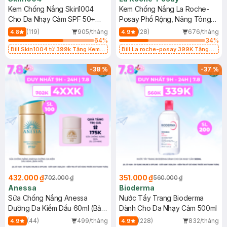
Kem Chống Nắng Skin1004
Kem Chống Nắng La Roche-
Cho Da Nhạy Cảm SPF 50+
Posay Phổ Rộng, Nâng Tông
50ml
Kiềm Dầu 50ml
(119)
905/tháng
(28)
676/tháng
4.8
4.9
64
%
34
%
Bill Skin1004 từ 399k Tặng Kem
Bill La roche-posay 399K Tặng
Chống Nắng Cho Da Nhạy Cảm
Gel rửa mặt da dầu nhạy cảm 50ml
SPF 50+ 20ml (SL Có Hạn)
(SL có hạn)
-
38
%
-
37
%
432.000 ₫
351.000 ₫
702.000 ₫
560.000 ₫
Anessa
Bioderma
Sữa Chống Nắng Anessa
Nước Tẩy Trang Bioderma
Dưỡng Da Kiềm Dầu 60ml (Bản
Dành Cho Da Nhạy Cảm 500ml
Mới)
(44)
499/tháng
(228)
832/tháng
4.9
4.9