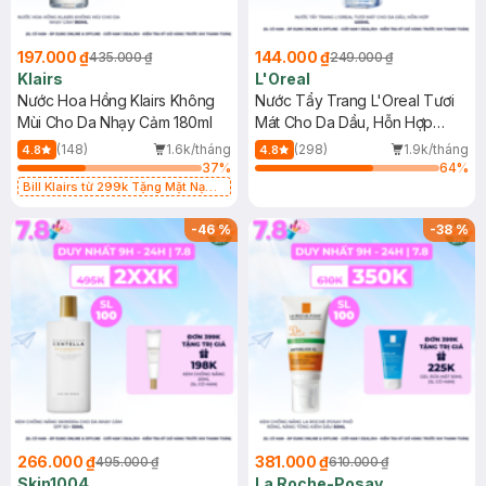
197.000 ₫
144.000 ₫
435.000 ₫
249.000 ₫
Klairs
L'Oreal
Nước Hoa Hồng Klairs Không
Nước Tẩy Trang L'Oreal Tươi
Mùi Cho Da Nhạy Cảm 180ml
Mát Cho Da Dầu, Hỗn Hợp
400ml
(148)
1.6k/tháng
(298)
1.9k/tháng
4.8
4.8
37
%
64
%
Bill Klairs từ 299k Tặng Mặt Nạ
Làm Dịu Da & Kiểm Soát Dầu Nhờn
25ml (SL Có Hạn)
-
46
%
-
38
%
266.000 ₫
381.000 ₫
495.000 ₫
610.000 ₫
Skin1004
La Roche-Posay