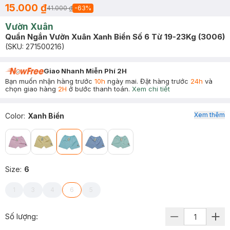
15.000 ₫
41.000 ₫
-
63
%
Vườn Xuân
Quần Ngắn Vườn Xuân Xanh Biển Số 6 Từ 19-23Kg (3006)
(SKU:
271500216
)
Giao Nhanh Miễn Phí 2H
Bạn muốn nhận hàng trước
10h
ngày mai. Đặt hàng trước
24h
và
chọn giao hàng
2H
ở bước thanh toán.
Xem chi tiết
Xem thêm
Color
:
Xanh Biển
Size
:
6
1
3
4
6
5
Số lượng: