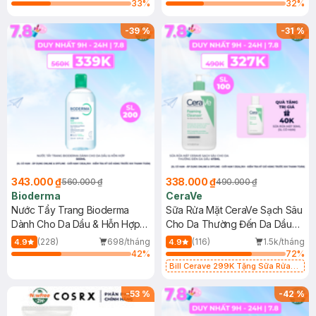
33
%
32
%
-
39
%
-
31
%
343.000 ₫
338.000 ₫
560.000 ₫
490.000 ₫
Bioderma
CeraVe
Nước Tẩy Trang Bioderma
Sữa Rửa Mặt CeraVe Sạch Sâu
Dành Cho Da Dầu & Hỗn Hợp
Cho Da Thường Đến Da Dầu
500ml
473ml
(228)
698/tháng
(116)
1.5k/tháng
4.9
4.9
42
%
72
%
Bill Cerave 299K Tặng Sữa Rửa
Mặt Cerave 30ml (SL có hạn)
-
53
%
-
42
%