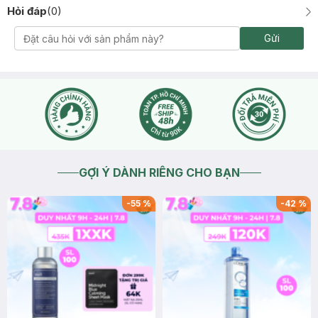
Hỏi đáp
(
0
)
Gửi
GỢI Ý DÀNH RIÊNG CHO BẠN
-
55
%
-
42
%