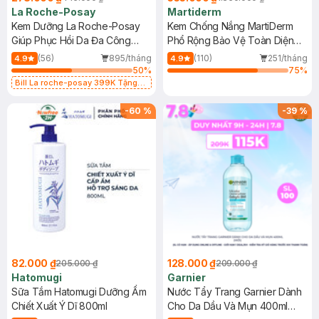
La Roche-Posay
Martiderm
Kem Dưỡng La Roche-Posay
Kem Chống Nắng MartiDerm
Giúp Phục Hồi Da Đa Công
Phổ Rộng Bảo Vệ Toàn Diện
Dụng 40ml
40ml
(56)
895/tháng
(110)
251/tháng
4.9
4.9
50
%
75
%
Bill La roche-posay 399K Tặng
Gel rửa mặt da dầu nhạy cảm 50ml
(SL có hạn)
-
60
%
-
39
%
82.000 ₫
128.000 ₫
205.000 ₫
209.000 ₫
Hatomugi
Garnier
Sữa Tắm Hatomugi Dưỡng Ẩm
Nước Tẩy Trang Garnier Dành
Chiết Xuất Ý Dĩ 800ml
Cho Da Dầu Và Mụn 400ml