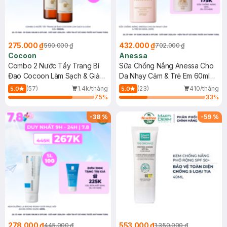
275.000 ₫
432.000 ₫
590.000 ₫
702.000 ₫
Cocoon
Anessa
Combo 2 Nước Tẩy Trang Bí
Sữa Chống Nắng Anessa Cho
Đao Cocoon Làm Sạch & Giảm
Da Nhạy Cảm & Trẻ Em 60ml
Dầu 500ml
(Mới)
(57)
1.4k/tháng
(23)
410/tháng
5.0
5.0
75
%
33
%
-
38
%
-
59
%
278.000 ₫
553.000 ₫
445.000 ₫
1.350.000 ₫