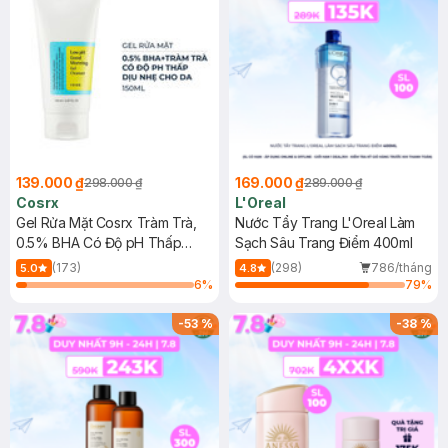
139.000 ₫
169.000 ₫
298.000 ₫
289.000 ₫
Cosrx
L'Oreal
Gel Rửa Mặt Cosrx Tràm Trà,
Nước Tẩy Trang L'Oreal Làm
0.5% BHA Có Độ pH Thấp
Sạch Sâu Trang Điểm 400ml
150ml
(173)
(298)
786/tháng
5.0
4.8
6
%
79
%
-
53
%
-
38
%