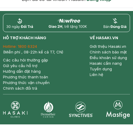
return
nowfree
price
HỖ TRỢ KHÁCH HÀNG
VỀ HASAKI.VN
Hotline:
1800 6324
Giới thiệu Hasaki.vn
(Miễn phí , 08-22h kể cả T7, CN)
Chính sách bảo mật
Điều khoản sử dụng
Các câu hỏi thường gặp
Hasaki cẩm nang
Gửi yêu cầu hỗ trợ
Tuyển dụng
Hướng dẫn đặt hàng
Liên hệ
Phương thức thanh toán
Phương thức vận chuyển
Chính sách đổi trả
Synctives
Clinic
Dermahair
Mastige