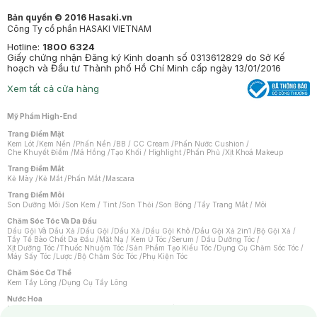
Bản quyền © 2016 Hasaki.vn
Công Ty cổ phần HASAKI VIETNAM
Hotline:
1800 6324
Giấy chứng nhận Đăng ký Kinh doanh số 0313612829 do Sở Kế
hoạch và Đầu tư Thành phố Hồ Chí Minh cấp ngày 13/01/2016
Xem tất cả cửa hàng
Mỹ Phẩm High-End
Trang Điểm Mặt
Kem Lót
/
Kem Nền
/
Phấn Nền
/
BB / CC Cream
/
Phấn Nước Cushion
/
Che Khuyết Điểm
/
Má Hồng
/
Tạo Khối / Highlight
/
Phấn Phủ
/
Xịt Khoá Makeup
Trang Điểm Mắt
Kẻ Mày
/
Kẻ Mắt
/
Phấn Mắt
/
Mascara
Trang Điểm Môi
Son Dưỡng Môi
/
Son Kem / Tint
/
Son Thỏi
/
Son Bóng
/
Tẩy Trang Mắt / Môi
Chăm Sóc Tóc Và Da Đầu
Dầu Gội Và Dầu Xả
/
Dầu Gội
/
Dầu Xả
/
Dầu Gội Khô
/
Dầu Gội Xả 2in1
/
Bộ Gội Xả
/
Tẩy Tế Bào Chết Da Đầu
/
Mặt Nạ / Kem Ủ Tóc
/
Serum / Dầu Dưỡng Tóc
/
Xịt Dưỡng Tóc
/
Thuốc Nhuộm Tóc
/
Sản Phẩm Tạo Kiểu Tóc
/
Dụng Cụ Chăm Sóc Tóc
/
Máy Sấy Tóc
/
Lược
/
Bộ Chăm Sóc Tóc
/
Phụ Kiện Tóc
Chăm Sóc Cơ Thể
Kem Tẩy Lông
/
Dụng Cụ Tẩy Lông
Nước Hoa
Nước Hoa Nữ
/
Nước Hoa Nam
/
Nước Hoa Cao Cấp
/
Xịt Thơm Toàn Thân
/