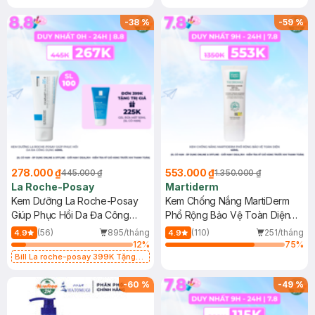
-
38
%
-
59
%
278.000 ₫
553.000 ₫
445.000 ₫
1.350.000 ₫
La Roche-Posay
Martiderm
Kem Dưỡng La Roche-Posay
Kem Chống Nắng MartiDerm
Giúp Phục Hồi Da Đa Công
Phổ Rộng Bảo Vệ Toàn Diện
Dụng 40ml
40ml
(56)
895/tháng
(110)
251/tháng
4.9
4.9
12
%
75
%
Bill La roche-posay 399K Tặng
Gel rửa mặt da dầu nhạy cảm 50ml
(SL có hạn)
-
60
%
-
49
%