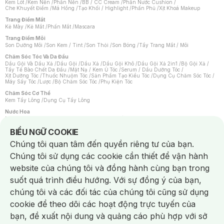
Kem Lót
/
Kem Nền
/
Phấn Nền
/
BB / CC Cream
/
Phấn Nước Cushion
/
Che Khuyết Điểm
/
Má Hồng
/
Tạo Khối / Highlight
/
Phấn Phủ
/
Xịt Khoá Makeup
Trang Điểm Mắt
Kẻ Mày
/
Kẻ Mắt
/
Phấn Mắt
/
Mascara
Trang Điểm Môi
Son Dưỡng Môi
/
Son Kem / Tint
/
Son Thỏi
/
Son Bóng
/
Tẩy Trang Mắt / Môi
Chăm Sóc Tóc Và Da Đầu
Dầu Gội Và Dầu Xả
/
Dầu Gội
/
Dầu Xả
/
Dầu Gội Khô
/
Dầu Gội Xả 2in1
/
Bộ Gội Xả
/
Tẩy Tế Bào Chết Da Đầu
/
Mặt Nạ / Kem Ủ Tóc
/
Serum / Dầu Dưỡng Tóc
/
Xịt Dưỡng Tóc
/
Thuốc Nhuộm Tóc
/
Sản Phẩm Tạo Kiểu Tóc
/
Dụng Cụ Chăm Sóc Tóc
/
Máy Sấy Tóc
/
Lược
/
Bộ Chăm Sóc Tóc
/
Phụ Kiện Tóc
Chăm Sóc Cơ Thể
Kem Tẩy Lông
/
Dụng Cụ Tẩy Lông
Nước Hoa
Nước Hoa Nữ
/
Nước Hoa Nam
/
Nước Hoa Cao Cấp
/
Xịt Thơm Toàn Thân
/
Nước Hoa Vùng Kín
Notice about cookies usage
BIỂU NGỮ COOKIE
Chăm Sóc Cá Nhân
Chúng tôi quan tâm đến quyền riêng tư của bạn.
Chống Muỗi
/
Khẩu Trang
/
Máy Massage
/
Mặt Nạ Xông Hơi
/
Nước Rửa Tay
/
Sản Phẩm Chăm Sóc Khác
/
Bàn Chải Đánh Răng
/
Bàn Chải Điện
/
Chúng tôi sử dụng các cookie cần thiết để vận hành
Hỗ Trợ Trắng Răng
/
Kem Đánh Răng
/
Máy Tăm Nước
/
Nước Súc Miệng
/
Tăm / Chỉ Nha Khoa
/
Xịt Thơm Miệng
/
Dung Dịch Vệ Sinh
/
Dưỡng Vùng Kín
/
website của chúng tôi và đồng hành cùng bạn trong
Khăn Ướt Vệ Sinh Vùng Kín
/
Băng Vệ Sinh
/
Tampon
/
Bọt Cạo Râu
/
Dao Cạo Râu
/
Máy Cạo Râu
suốt quá trình điều hướng. Với sự đồng ý của bạn,
Vấn Đề Về Da
chúng tôi và các đối tác của chúng tôi cũng sử dụng
Da Dầu / Lỗ Chân Lông To
/
Da Khô / Mất Nước
/
Da Lão Hóa
/
Da Mụn
/
Da Nhạy Cảm / Kích Ứng
/
Da Xỉn Màu
/
Thâm / Nám / Tàn Nhang
/
cookie để theo dõi các hoạt động trực tuyến của
Quầng Thâm & Bọng Mắt
/
Sẹo
/
Viêm Da Cơ Địa
bạn, đề xuất nội dung và quảng cáo phù hợp với sở
Dụng Cụ / Phụ Kiện Chăm Sóc Da
Chat i
Bông Tẩy Trang
/
Khăn Lau Mặt Khô
/
Dụng Cụ / Máy Rửa Mặt
/
Máy Chăm Sóc Da
/