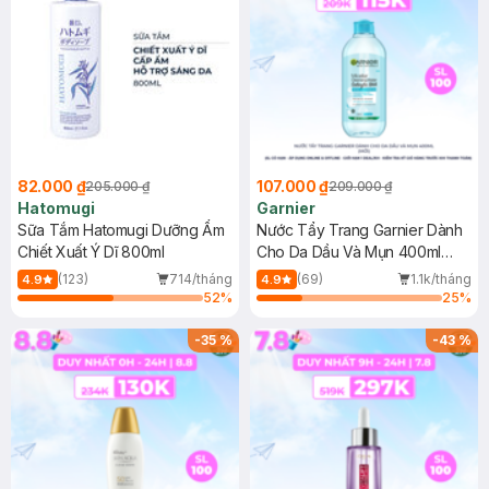
82.000 ₫
107.000 ₫
205.000 ₫
209.000 ₫
Hatomugi
Garnier
Sữa Tắm Hatomugi Dưỡng Ẩm
Nước Tẩy Trang Garnier Dành
Chiết Xuất Ý Dĩ 800ml
Cho Da Dầu Và Mụn 400ml
(Mới)
(123)
714/tháng
(69)
1.1k/tháng
4.9
4.9
52
%
25
%
-
35
%
-
43
%