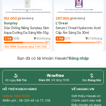
152.000 ₫
297.000 ₫
234.000 ₫
519.000 ₫
Sunplay
L'Oreal
Sữa Chống Nắng Sunplay Skin
Serum L'Oreal Hyaluronic Acid
Aqua Dưỡng Da Sáng Mịn 55g
Cấp Ẩm Sáng Da 30ml
(108)
454/tháng
(27)
279/tháng
4.9
4.9
48
%
39
%
Bill 199K Sunplay tặng Tinh Chất
Chống Nắng 7g trị giá 30K (SL có
hạn)
Bạn đã có tài khoản Hasaki?
Đăng nhập
return
nowfree
price
HỖ TRỢ KHÁCH HÀNG
VỀ HASAKI.VN
Hotline:
1800 6324
Giới thiệu Hasaki.vn
(Miễn phí , 08-22h kể cả T7, CN)
Chính sách bảo mật
Điều khoản sử dụng