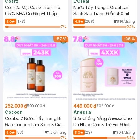
Cosrx
L'Oreal
Gel Rửa Mặt Cosrx Tràm Trà,
Nước Tẩy Trang L'Oreal Làm
0.5% BHA Có Độ pH Thấp
Sạch Sâu Trang Điểm 400ml
150ml
(173)
(298)
916/tháng
5.0
4.8
7
%
22
%
-
57
%
-
36
%
252.000 ₫
449.000 ₫
590.000 ₫
702.000 ₫
Cocoon
Anessa
Combo 2 Nước Tẩy Trang Bí
Sữa Chống Nắng Anessa Cho
Đao Cocoon Làm Sạch & Giảm
Da Nhạy Cảm & Trẻ Em 60ml
Dầu 500ml
(Mới)
(57)
1.5k/tháng
(23)
394/tháng
5.0
5.0
7
%
64
%