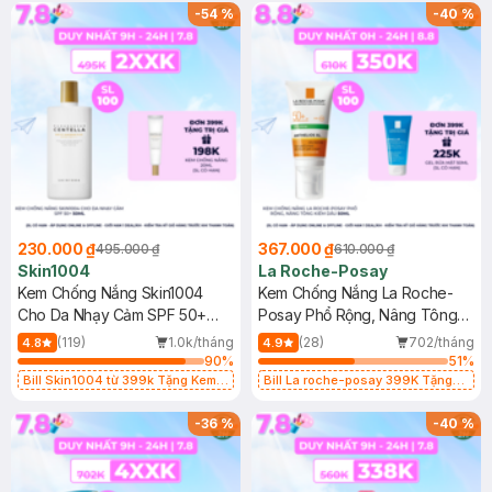
25ml (SL Có Hạn)
-
54
%
-
40
%
230.000 ₫
367.000 ₫
495.000 ₫
610.000 ₫
Skin1004
La Roche-Posay
Kem Chống Nắng Skin1004
Kem Chống Nắng La Roche-
Cho Da Nhạy Cảm SPF 50+
Posay Phổ Rộng, Nâng Tông
50ml
Kiềm Dầu 50ml
(119)
1.0k/tháng
(28)
702/tháng
4.8
4.9
90
%
51
%
Bill Skin1004 từ 399k Tặng Kem
Bill La roche-posay 399K Tặng
Chống Nắng Cho Da Nhạy Cảm
Gel rửa mặt da dầu nhạy cảm 50ml
SPF 50+ 20ml (SL Có Hạn)
(SL có hạn)
-
36
%
-
40
%