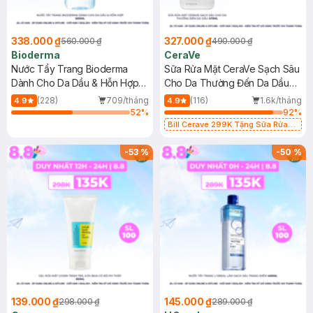
338.000 ₫
327.000 ₫
560.000 ₫
490.000 ₫
Bioderma
CeraVe
Nước Tẩy Trang Bioderma
Sữa Rửa Mặt CeraVe Sạch Sâu
Dành Cho Da Dầu & Hỗn Hợp
Cho Da Thường Đến Da Dầu
500ml
473ml
(228)
709/tháng
(116)
1.6k/tháng
4.9
4.9
52
%
92
%
Bill Cerave 299K Tặng Sữa Rửa
Mặt Cerave 30ml (SL có hạn)
-
53
%
-
50
%
139.000 ₫
145.000 ₫
298.000 ₫
289.000 ₫