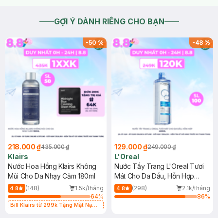
GỢI Ý DÀNH RIÊNG CHO BẠN
-
50
%
-
48
%
218.000 ₫
129.000 ₫
435.000 ₫
249.000 ₫
Klairs
L'Oreal
Nước Hoa Hồng Klairs Không
Nước Tẩy Trang L'Oreal Tươi
Mùi Cho Da Nhạy Cảm 180ml
Mát Cho Da Dầu, Hỗn Hợp
400ml
(148)
1.5k/tháng
(298)
2.1k/tháng
4.8
4.8
64
%
86
%
Bill Klairs từ 299k Tặng Mặt Nạ
Làm Dịu Da & Kiểm Soát Dầu Nhờn