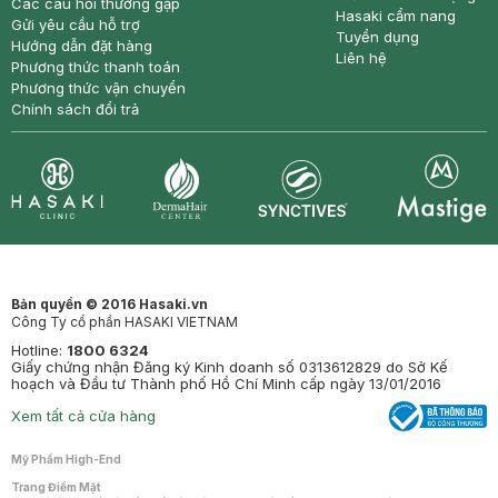
Các câu hỏi thường gặp
Hasaki cẩm nang
Gửi yêu cầu hỗ trợ
Tuyển dụng
Hướng dẫn đặt hàng
Liên hệ
Phương thức thanh toán
Phương thức vận chuyển
Chính sách đổi trả
Synctives
Clinic
Dermahair
Mastige
Bản quyền © 2016 Hasaki.vn
Công Ty cổ phần HASAKI VIETNAM
Hotline:
1800 6324
Giấy chứng nhận Đăng ký Kinh doanh số 0313612829 do Sở Kế
hoạch và Đầu tư Thành phố Hồ Chí Minh cấp ngày 13/01/2016
Xem tất cả cửa hàng
Mỹ Phẩm High-End
Trang Điểm Mặt